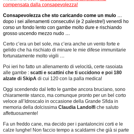
compensata dalla consapevolezza!
Consapevolezza che sto caricando come un mulo
…
dopo i sei allenamenti consecutivi (e 2 palestre!) venerdì ho
corso un fondo lento con gambe molto dure e rischiando
grosso uscendo mezzo nudo …
Certo c’era un bel sole, ma c’era anche un vento forte e
gelido che ha rischiato di minare le mie difese immunitarie
fortunatamente molto vigili …
Poi ieri ho fatto un allenamento di velocità, certe rasoiata
alle gambe :
scatti e scattini che ti uccidono e poi 180
alzate di SkipA
di cui 120 con la palla medica!
Oggi scendendo dal letto le gambe ancora bruciano, sono
chiaramente stanco, ma comunque pronto per un bel corto
veloce all’Idroscalo in occasione della Grande Sfida in
memoria della dolcissima
Claudia Landolfi
che saluto
affettuosamente!
Fa un freddo cane, ma decido per i pantaloncini corti e le
calze lunghe! Non faccio tempo a scaldarmi che già si parte