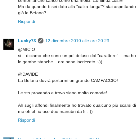
sembri anche carico come una molla. Continua così!!!
Ma da quando ti sei dato alla "calza lunga"? stai aspettando
già la Befana?
Rispondi
Lucky73
12 dicembre 2010 alle ore 20:23
@MICIO
si ...diciamo che sono un po' deluso dal "carattere" ...ma ho
le gambe stanche ...ora sono incriccato :-))
@DAVIDE
La Befana dovrà portarmi un grande CAMPACCIO!
Le sto provando e trovo siano molto comode!
Ah sugli affondi finalmente ho trovato qualcuno più scarsi di
me eh eh io uso due manubri da 8 :-))
Rispondi