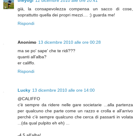
theyogi
12 dicembre 2010 alle ore 20:41
già, la consapevolezza compensa un sacco di cose,
soprattutto quella dei propri mezzi.... :) guarda me!
Rispondi
Anonimo
13 dicembre 2010 alle ore 00:28
ma se po' sape' che te ridi???
quanti all'alba?
er califfo.
Rispondi
Lucky
13 dicembre 2010 alle ore 14:00
@CALIFFO
c'è sempre da ridere nelle gare societarie ...alla partenza
per qualcuno che parte come un razzo e crolla e all'arrivo
perchè c'è sempre qualcuno che cerca di passarti in volata
...(da qual pulpito eh eh) ...
-4,5 all'alba!