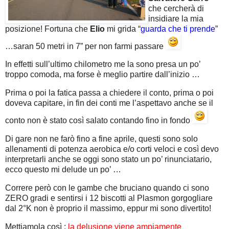
che cercherà di
insidiare la mia
posizione! Fortuna che
Elio
mi grida “
guarda che ti prende
”
…saran 50 metri in 7” per non farmi passare
In effetti sull’ultimo chilometro me la sono presa un po’
troppo comoda, ma forse è meglio partire dall’inizio …
Prima o poi la fatica passa a chiedere il conto, prima o poi
doveva capitare, in fin dei conti me l’aspettavo anche se il
conto non è stato così salato contando fino in fondo
Di gare non ne farò fino a fine aprile, questi sono solo
allenamenti di potenza aerobica e/o corti veloci e così devo
interpretarli anche se oggi sono stato un po’ rinunciatario,
ecco questo mi delude un po’ …
Correre però con le gambe che bruciano quando ci sono
ZERO gradi e sentirsi i 12 biscotti al Plasmon gorgogliare
dal 2°K non è proprio il massimo, eppur mi sono divertito!
Mettiamola così :
la delusione viene ampiamente