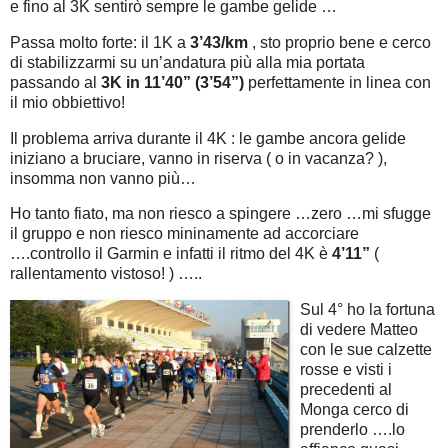
e fino al 3K sentirò sempre le gambe gelide …
Passa molto forte: il 1K a
3’43/km
, sto proprio bene e cerco
di stabilizzarmi su un’andatura più alla mia portata
passando al
3K in 11’40” (3’54”)
perfettamente in linea con
il mio obbiettivo!
Il problema arriva durante il 4K : le gambe ancora gelide
iniziano a bruciare, vanno in riserva ( o in vacanza? ),
insomma non vanno più…
Ho tanto fiato, ma non riesco a spingere …zero …mi sfugge
il gruppo e non riesco mininamente ad accorciare
….controllo il Garmin e infatti il ritmo del 4K è
4’11”
(
rallentamento vistoso! ) …..
Sul 4° ho la fortuna
di vedere Matteo
con le sue calzette
rosse e visti i
precedenti al
Monga cerco di
prenderlo ….lo