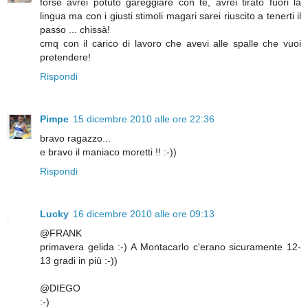
forse avrei potuto gareggiare con te, avrei tirato fuori la
lingua ma con i giusti stimoli magari sarei riuscito a tenerti il
passo ... chissà!
cmq con il carico di lavoro che avevi alle spalle che vuoi
pretendere!
Rispondi
Pimpe
15 dicembre 2010 alle ore 22:36
bravo ragazzo...
e bravo il maniaco moretti !! :-))
Rispondi
Lucky
16 dicembre 2010 alle ore 09:13
@FRANK
primavera gelida :-) A Montacarlo c'erano sicuramente 12-
13 gradi in più :-))
@DIEGO
:-)