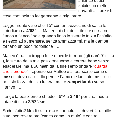
affianco quasi
subito, mi metto
davanti a tirare e le
cose cominciano leggermente a migliorare …..
Leggermente visto che il 5° con un pezzettino di salita lo
chiudiamo a
4’08”
….Matteo mi chiede il ritmo e corriamo
fianco a fianco fino a quando finito lo sterrato inizia l’asfalto
e riesco ad aumentare, senza ammazzarmi, ma le gambe
tornano un pochino toniche ….
Matteo è partito troppo forte e perde terreno ( gli darò 9” circa
), io sicuro della mia posizione torno a correre bene senza
esagerare, ma a 50 metri dalla fine sento gridare “
guarda
che ti prende
” ….penso sia Matteo e allora scatto come un
missile, devo dare tutto perchè l’amico è lanciato mentre io
non sto forzando, sto letteralmente
zampettando
verso
l’arrivo …..
Tengo la posizione e chiudo il 6°K a
3’48”
per una media
totale di circa
3’57”/km
….
Soddisfatto? No di certo, ma è normale …..dovrei fare mille
studi per trovare pro (carico come un mulo) e contro