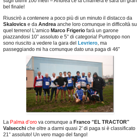
sugli ultimi 100 metri – Andrea ce la chiamerà e sarà un gran
bel finale!
Riuscirò a contenere a poco più di un minuto il distacco da
Skalovics
e da
Andrea
anche loro comunque in difficoltà su
quel terreno! L’amico
Marco Frigerio
farà un garone
piazzandosi 10° assoluto e 5° di categoria! Purtroppo non
sono riuscito a vedere la gara del
Levriero
, ma
passeggiando mi ha comunque dato una paga di 46”
La
Palma d’oro
va comunque a
Franco “EL TRACTOR”
Valsecchi
che oltre a darmi quasi 2’ di paga si è classificato
21° assoluto! Un vero mago del fango!