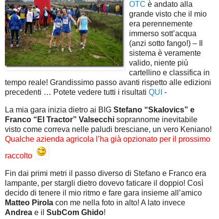
OTC
è andato alla
grande visto che il mio
era perennemente
immerso sott’acqua
(anzi sotto fango!) – Il
sistema è veramente
valido, niente più
cartellino e classifica in
tempo reale! Grandissimo passo avanti rispetto alle edizioni
precedenti … Potete vedere tutti i risultati
QUI
-
La mia gara inizia dietro ai BIG
Stefano “Skalovics” e
Franco “El Tractor” Valsecchi
soprannome inevitabile
visto come correva nelle paludi bresciane, un vero Keniano!
Qualche azienda agricola l’ha già opzionato per il prossimo
raccolto
Fin dai primi metri il passo diverso di Stefano e Franco era
lampante, per stargli dietro dovevo faticare il doppio! Così
decido di tenere il mio ritmo e fare gara insieme all’amico
Matteo Pirola
con me nella foto in alto! A lato invece
Andrea
e il
SubCom Ghido
!