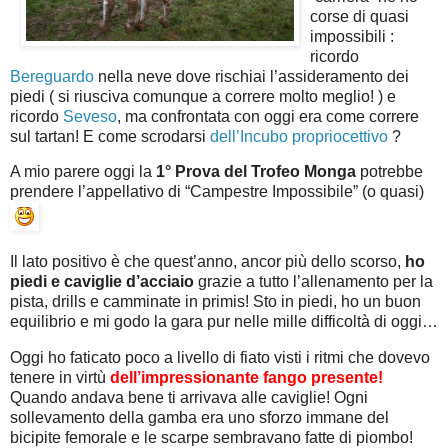
corse di quasi
impossibili :
ricordo
Bereguardo
nella neve dove rischiai l’assideramento dei
piedi ( si riusciva comunque a correre molto meglio! ) e
ricordo
Seveso
, ma confrontata con oggi era come correre
sul tartan! E come scrodarsi
dell’Incubo propriocettivo
?
A mio parere oggi la
1° Prova del Trofeo Monga
potrebbe
prendere l’appellativo di “Campestre Impossibile” (o quasi)
Il lato positivo è che quest’anno, ancor più dello scorso,
ho
piedi e caviglie d’acciaio
grazie a tutto l’allenamento per la
pista, drills e camminate in primis! Sto in piedi, ho un buon
equilibrio e mi godo la gara pur nelle mille difficoltà di oggi…
Oggi ho faticato poco a livello di fiato visti i ritmi che dovevo
tenere in virtù
dell’impressionante fango presente!
Quando andava bene ti arrivava alle caviglie! Ogni
sollevamento della gamba era uno sforzo immane del
bicipite femorale e le scarpe sembravano fatte di piombo!