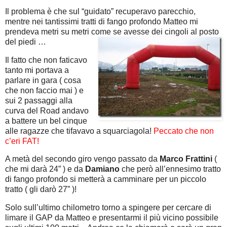
Il problema è che sul “guidato” recuperavo parecchio,
mentre nei tantissimi tratti di fango profondo Matteo mi
prendeva metri su metri come se avesse dei cingoli al posto
del piedi …
Il fatto che non faticavo
tanto mi portava a
parlare in gara ( cosa
che non faccio mai ) e
sui 2 passaggi alla
curva del Road andavo
a battere un bel cinque
alle ragazze che tifavavo a squarciagola!
Peccato che non
c’eri FAT!
A metà del secondo giro vengo passato da
Marco Frattini
(
che mi darà 24” ) e da
Damiano
che però all’ennesimo tratto
di fango profondo si metterà a camminare per un piccolo
tratto ( gli darò 27” )!
Solo sull’ultimo chilometro torno a spingere per cercare di
limare il GAP da Matteo e presentarmi il più vicino possibile