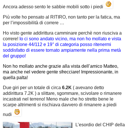
Ancora adesso sento le sabbie mobili sotto i piedi
Più volte ho pensato al RITIRO, non tanto per la fatica, ma
per l’impossibilità di correre …
Ho visto gente addirittura camminare perchè non riusciva a
correre!
Io ci sono andato vicino, ma non ho mollato e vista
la posizione 44/112 e 19° di categoria posso ritenermi
soddisfatto di essere tornato ampiamente nella prima metà
del gruppo!
Non ho mollato anche grazie alla vista dell’amico Matteo,
ma anche nel vedere gente sfrecciare! Impressionante, in
quella palta!
Due giri per un totale di circa
6.2K
( avevano detto
addirittura 7.2K ) a slittare, sgommare, scivolare o rimanere
incastrati nel terreno! Meno male che ho stretto bene le
scarpe altrimenti si rischiava davvero di rimanere a piedi
nudi
L’esordio del CHIP della