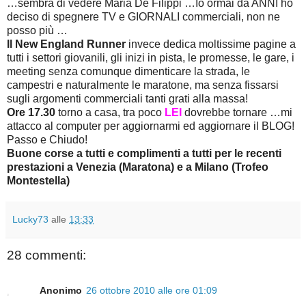
…sembra di vedere Maria De Filippi …Io ormai da ANNI ho
deciso di spegnere TV e GIORNALI commerciali, non ne
posso più …
Il New England Runner
invece dedica moltissime pagine a
tutti i settori giovanili, gli inizi in pista, le promesse, le gare, i
meeting senza comunque dimenticare la strada, le
campestri e naturalmente le maratone, ma senza fissarsi
sugli argomenti commerciali tanti grati alla massa!
Ore 17.30
torno a casa, tra poco
LEI
dovrebbe tornare …mi
attacco al computer per aggiornarmi ed aggiornare il BLOG!
Passo e Chiudo!
Buone corse a tutti e complimenti a tutti per le recenti
prestazioni a Venezia (Maratona) e a Milano (Trofeo
Montestella)
Lucky73
alle
13:33
28 commenti:
Anonimo
26 ottobre 2010 alle ore 01:09