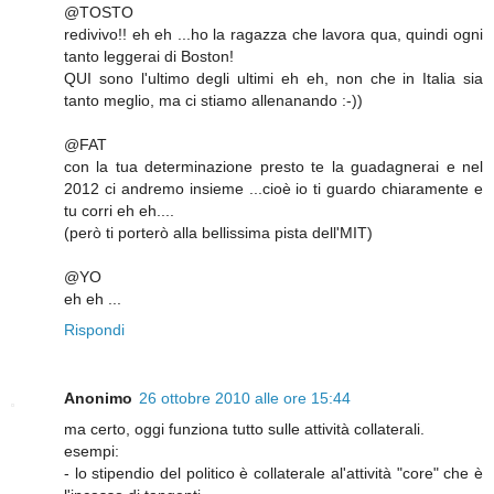
@TOSTO
redivivo!! eh eh ...ho la ragazza che lavora qua, quindi ogni
tanto leggerai di Boston!
QUI sono l'ultimo degli ultimi eh eh, non che in Italia sia
tanto meglio, ma ci stiamo allenanando :-))
@FAT
con la tua determinazione presto te la guadagnerai e nel
2012 ci andremo insieme ...cioè io ti guardo chiaramente e
tu corri eh eh....
(però ti porterò alla bellissima pista dell'MIT)
@YO
eh eh ...
Rispondi
Anonimo
26 ottobre 2010 alle ore 15:44
ma certo, oggi funziona tutto sulle attività collaterali.
esempi:
- lo stipendio del politico è collaterale al'attività "core" che è