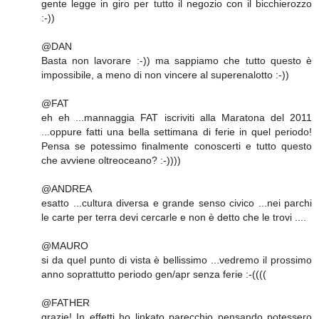
gente legge in giro per tutto il negozio con il bicchierozzo
:-))
@DAN
Basta non lavorare :-)) ma sappiamo che tutto questo è
impossibile, a meno di non vincere al superenalotto :-))
@FAT
eh eh ...mannaggia FAT iscriviti alla Maratona del 2011
...oppure fatti una bella settimana di ferie in quel periodo!
Pensa se potessimo finalmente conoscerti e tutto questo
che avviene oltreoceano? :-))))
@ANDREA
esatto ...cultura diversa e grande senso civico ...nei parchi
le carte per terra devi cercarle e non è detto che le trovi ....
@MAURO
si da quel punto di vista è bellissimo ...vedremo il prossimo
anno soprattutto periodo gen/apr senza ferie :-((((
@FATHER
grazie! In effetti ho linkato parecchio pensando potessero