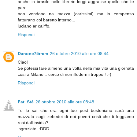
anche in brasile nelle librerie leggi aggratise quello che te
pare.
non vendono na mazza (carissimi) ma in compenso
fatturano col baretto interno...
luciano er califfo.
Rispondi
Danone75rrcm
26 ottobre 2010 alle ore 08:44
Ciao!
Se potessi fare almeno una volta nella mia vita una giornata
così a Milano... cerco di non illudermi troppo!! :-)
Rispondi
Fat_Stè
26 ottobre 2010 alle ore 08:48
Tu lo sai che ora ogni tuo post bostoniano sarà una
mazzata sugli zebedei di noi poveri cristi che ti leggiamo
rosi dall'invidia?
'sgraziato! :DDD