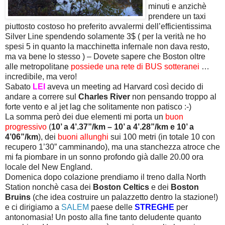
minuti e anzichè
prendere un taxi
piuttosto costoso ho preferito avvalermi dell’efficientissima
Silver Line spendendo solamente 3$ ( per la verità ne ho
spesi 5 in quanto la macchinetta infernale non dava resto,
ma va bene lo stesso ) – Dovete sapere che Boston oltre
alle metropolitane
possiede una rete di BUS sotteranei
…
incredibile, ma vero!
Sabato
LEI
aveva un meeting ad Harvard così decido di
andare a correre sul
Charles River
non pensando troppo al
forte vento e al jet lag che solitamente non patisco :-)
La somma però dei due elementi mi porta un
buon
progressivo
(
10’ a 4’.37”/km – 10’ a 4’.28”/km e 10’ a
4’06”/km
), dei
buoni allunghi
sui 100 metri (in totale 10 con
recupero 1’30” camminando), ma una stanchezza atroce che
mi fa piombare in un sonno profondo già dalle 20.00 ora
locale del New England.
Domenica dopo colazione prendiamo il treno dalla North
Station nonchè casa dei
Boston Celtics
e dei
Boston
Bruins
(che idea costruire un palazzetto dentro la stazione!)
e ci dirigiamo a
SALEM
paese delle
STREGHE
per
antonomasia! Un posto alla fine tanto deludente quanto