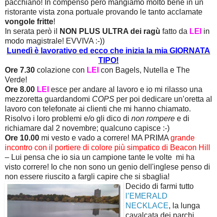
pacchiano! In compenso però mangiamo molto bene in un
ristorante vista zona portuale provando le tanto acclamate
vongole fritte
!
In serata però il
NON PLUS ULTRA dei ragù
fatto da
LEI
in
modo magistrale! EVVIVA :-))
Lunedì è lavorativo ed ecco che inizia la mia GIORNATA
TIPO!
Ore 7.30
colazione con
LEI
con Bagels, Nutella e The
Verde!
Ore 8.00
LEI
esce per andare al lavoro e io mi rilasso una
mezzoretta guardandomi
COPS
per poi dedicare un’oretta al
lavoro con telefonate ai clienti che mi hanno chiamato.
Risolvo i loro problemi e/o gli dico di
non rompere
e di
richiamare dal 2 novembre; qualcuno capisce :-)
Ore 10.00
mi vesto e vado a correre! MA PRIMA
grande
incontro con il portiere di colore più simpatico di Beacon Hill
– Lui pensa che io sia un campione tante le volte mi ha
visto correre! Io che non sono un genio dell'inglese penso di
non essere riuscito a fargli capire che si sbaglia!
Decido di farmi tutto
l’EMERALD
NECKLACE
, la lunga
cavalcata dei parchi