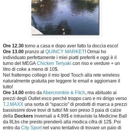
Ore 12.30
torno a casa e dopo aver fatto la doccia esco!
Ore 13.00
pranzo al
QUINCY MARKET
! Ormai ho
individuato perfettamente i miei piatti preferiti e oggi è il
turno del MEGA
Chicken Teriyaki
con riso e verdure + un
litro di coke a meno di 10$.
Nel frattempo collego il mio Ipod Touch alla rete wireless
naturalmente gratuita per leggere le email e aggiornare il
tutto!
Ore 14.00
entro da
Abercrombie & Fitch
, ma abituato ai
prezzi degli Outlet esco perchè troppo caro e mi dirigo verso
T.J.MAXX
una sorta di “spaccio” di prodotti di marca a prezzi
bassissimi dove trovi di tutto! Mi son preso 3 paia di calze
della
Dockers
invernali a 4.99$ e intravisto la Medicine Ball
da 8Lbs che presto prenderò alla modica cifra di 12$. Poi
entro da
City Sport
nel vano tentativo di trovare un paio di