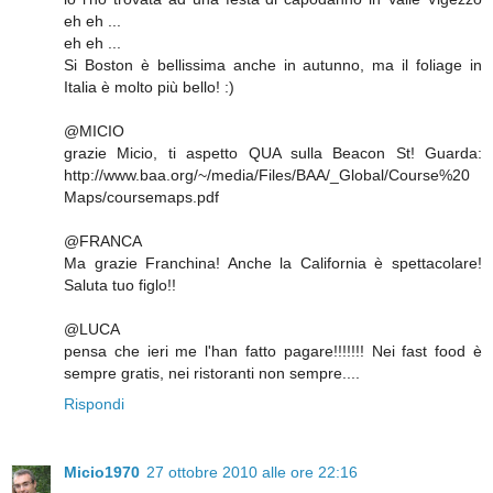
eh eh ...
eh eh ...
Si Boston è bellissima anche in autunno, ma il foliage in
Italia è molto più bello! :)
@MICIO
grazie Micio, ti aspetto QUA sulla Beacon St! Guarda:
http://www.baa.org/~/media/Files/BAA/_Global/Course%20
Maps/coursemaps.pdf
@FRANCA
Ma grazie Franchina! Anche la California è spettacolare!
Saluta tuo figlo!!
@LUCA
pensa che ieri me l'han fatto pagare!!!!!!! Nei fast food è
sempre gratis, nei ristoranti non sempre....
Rispondi
Micio1970
27 ottobre 2010 alle ore 22:16