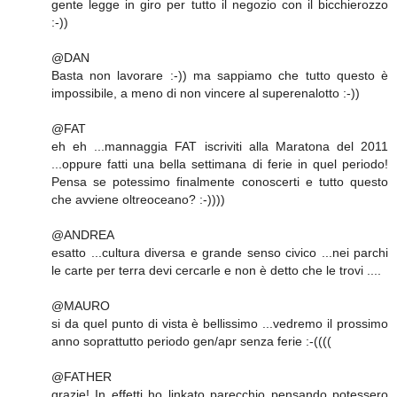
gente legge in giro per tutto il negozio con il bicchierozzo
:-))
@DAN
Basta non lavorare :-)) ma sappiamo che tutto questo è
impossibile, a meno di non vincere al superenalotto :-))
@FAT
eh eh ...mannaggia FAT iscriviti alla Maratona del 2011
...oppure fatti una bella settimana di ferie in quel periodo!
Pensa se potessimo finalmente conoscerti e tutto questo
che avviene oltreoceano? :-))))
@ANDREA
esatto ...cultura diversa e grande senso civico ...nei parchi
le carte per terra devi cercarle e non è detto che le trovi ....
@MAURO
si da quel punto di vista è bellissimo ...vedremo il prossimo
anno soprattutto periodo gen/apr senza ferie :-((((
@FATHER
grazie! In effetti ho linkato parecchio pensando potessero