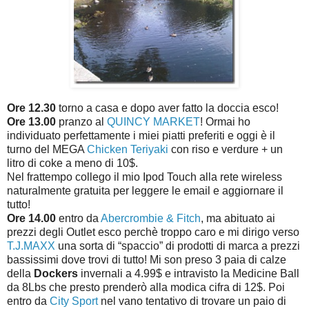
Ore 12.30
torno a casa e dopo aver fatto la doccia esco!
Ore 13.00
pranzo al
QUINCY MARKET
! Ormai ho
individuato perfettamente i miei piatti preferiti e oggi è il
turno del MEGA
Chicken Teriyaki
con riso e verdure + un
litro di coke a meno di 10$.
Nel frattempo collego il mio Ipod Touch alla rete wireless
naturalmente gratuita per leggere le email e aggiornare il
tutto!
Ore 14.00
entro da
Abercrombie & Fitch
, ma abituato ai
prezzi degli Outlet esco perchè troppo caro e mi dirigo verso
T.J.MAXX
una sorta di “spaccio” di prodotti di marca a prezzi
bassissimi dove trovi di tutto! Mi son preso 3 paia di calze
della
Dockers
invernali a 4.99$ e intravisto la Medicine Ball
da 8Lbs che presto prenderò alla modica cifra di 12$. Poi
entro da
City Sport
nel vano tentativo di trovare un paio di