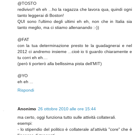
@TOSTO
redivivo!! eh eh ...ho la ragazza che lavora qua, quindi ogni
tanto leggerai di Boston!
QUI sono l'ultimo degli ultimi eh eh, non che in Italia sia
tanto meglio, ma ci stiamo allenanando :-))
@FAT
con la tua determinazione presto te la guadagnerai e nel
2012 ci andremo insieme ...cioè io ti guardo chiaramente e
tu corri eh eh....
(però ti porterò alla bellissima pista dell'MIT)
@YO
eh eh ...
Rispondi
Anonimo
26 ottobre 2010 alle ore 15:44
ma certo, oggi funziona tutto sulle attività collaterali.
esempi:
- lo stipendio del politico è collaterale al'attività "core" che è