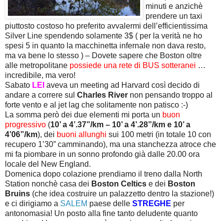
minuti e anzichè
prendere un taxi
piuttosto costoso ho preferito avvalermi dell’efficientissima
Silver Line spendendo solamente 3$ ( per la verità ne ho
spesi 5 in quanto la macchinetta infernale non dava resto,
ma va bene lo stesso ) – Dovete sapere che Boston oltre
alle metropolitane
possiede una rete di BUS sotteranei
…
incredibile, ma vero!
Sabato
LEI
aveva un meeting ad Harvard così decido di
andare a correre sul
Charles River
non pensando troppo al
forte vento e al jet lag che solitamente non patisco :-)
La somma però dei due elementi mi porta un
buon
progressivo
(
10’ a 4’.37”/km – 10’ a 4’.28”/km e 10’ a
4’06”/km
), dei
buoni allunghi
sui 100 metri (in totale 10 con
recupero 1’30” camminando), ma una stanchezza atroce che
mi fa piombare in un sonno profondo già dalle 20.00 ora
locale del New England.
Domenica dopo colazione prendiamo il treno dalla North
Station nonchè casa dei
Boston Celtics
e dei
Boston
Bruins
(che idea costruire un palazzetto dentro la stazione!)
e ci dirigiamo a
SALEM
paese delle
STREGHE
per
antonomasia! Un posto alla fine tanto deludente quanto