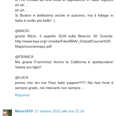
eh eh ...
eh eh ...
Si Boston è bellissima anche in autunno, ma il foliage in
Italia è molto più bello! :)
@MICIO
grazie Micio, ti aspetto QUA sulla Beacon St! Guarda:
http://www.baa.org/~/media/Files/BAA/_Global/Course%20
Maps/coursemaps.pdf
@FRANCA
Ma grazie Franchina! Anche la California è spettacolare!
Saluta tuo figlo!!
@LUCA
pensa che ieri me l'han fatto pagare!!!!!!! Nei fast food è
sempre gratis, nei ristoranti non sempre....
Rispondi
Micio1970
27 ottobre 2010 alle ore 22:16