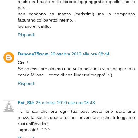
anche in brasile nelle librerie leggi aggratise quello che te
pare.
non vendono na mazza (carissimi) ma in compenso
fatturano col baretto interno...
luciano er califfo.
Rispondi
Danone75rrcm
26 ottobre 2010 alle ore 08:44
Ciao!
Se potessi fare almeno una volta nella mia vita una giornata
così a Milano... cerco di non illudermi troppo!! :-)
Rispondi
Fat_Stè
26 ottobre 2010 alle ore 08:48
Tu lo sai che ora ogni tuo post bostoniano sarà una
mazzata sugli zebedei di noi poveri cristi che ti leggiamo
rosi dall'invidia?
'sgraziato! :DDD