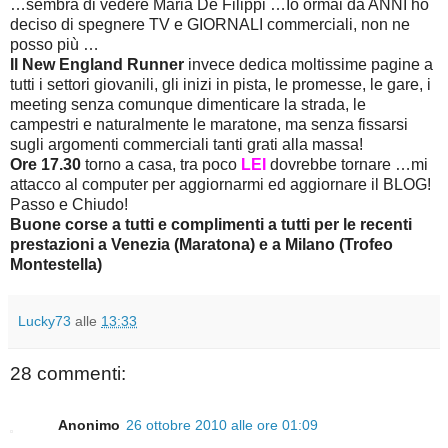
…sembra di vedere Maria De Filippi …Io ormai da ANNI ho
deciso di spegnere TV e GIORNALI commerciali, non ne
posso più …
Il New England Runner
invece dedica moltissime pagine a
tutti i settori giovanili, gli inizi in pista, le promesse, le gare, i
meeting senza comunque dimenticare la strada, le
campestri e naturalmente le maratone, ma senza fissarsi
sugli argomenti commerciali tanti grati alla massa!
Ore 17.30
torno a casa, tra poco
LEI
dovrebbe tornare …mi
attacco al computer per aggiornarmi ed aggiornare il BLOG!
Passo e Chiudo!
Buone corse a tutti e complimenti a tutti per le recenti
prestazioni a Venezia (Maratona) e a Milano (Trofeo
Montestella)
Lucky73
alle
13:33
28 commenti:
Anonimo
26 ottobre 2010 alle ore 01:09