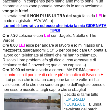
pacchiano! In compenso però mangiamo molto bene in un
ristorante vista zona portuale provando le tanto acclamate
vongole fritte
!
In serata però il
NON PLUS ULTRA dei ragù
fatto da
LEI
in
modo magistrale! EVVIVA :-))
Lunedì è lavorativo ed ecco che inizia la mia GIORNATA
TIPO!
Ore 7.30
colazione con
LEI
con Bagels, Nutella e The
Verde!
Ore 8.00
LEI
esce per andare al lavoro e io mi rilasso una
mezzoretta guardandomi
COPS
per poi dedicare un’oretta al
lavoro con telefonate ai clienti che mi hanno chiamato.
Risolvo i loro problemi e/o gli dico di
non rompere
e di
richiamare dal 2 novembre; qualcuno capisce :-)
Ore 10.00
mi vesto e vado a correre! MA PRIMA
grande
incontro con il portiere di colore più simpatico di Beacon Hill
– Lui pensa che io sia un campione tante le volte mi ha
visto correre! Io che non sono un genio dell'inglese penso di
non essere riuscito a fargli capire che si sbaglia!
Decido di farmi tutto
l’EMERALD
NECKLACE
, la lunga
cavalcata dei parchi