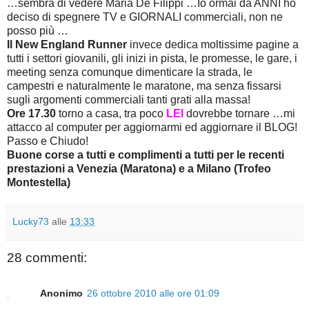
…sembra di vedere Maria De Filippi …Io ormai da ANNI ho
deciso di spegnere TV e GIORNALI commerciali, non ne
posso più …
Il New England Runner
invece dedica moltissime pagine a
tutti i settori giovanili, gli inizi in pista, le promesse, le gare, i
meeting senza comunque dimenticare la strada, le
campestri e naturalmente le maratone, ma senza fissarsi
sugli argomenti commerciali tanti grati alla massa!
Ore 17.30
torno a casa, tra poco
LEI
dovrebbe tornare …mi
attacco al computer per aggiornarmi ed aggiornare il BLOG!
Passo e Chiudo!
Buone corse a tutti e complimenti a tutti per le recenti
prestazioni a Venezia (Maratona) e a Milano (Trofeo
Montestella)
Lucky73
alle
13:33
28 commenti:
Anonimo
26 ottobre 2010 alle ore 01:09