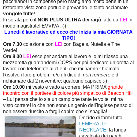
pacchiano! In compenso però mangiamo molto bene in un
ristorante vista zona portuale provando le tanto acclamate
vongole fritte
!
In serata però il
NON PLUS ULTRA dei ragù
fatto da
LEI
in
modo magistrale! EVVIVA :-))
Lunedì è lavorativo ed ecco che inizia la mia GIORNATA
TIPO!
Ore 7.30
colazione con
LEI
con Bagels, Nutella e The
Verde!
Ore 8.00
LEI
esce per andare al lavoro e io mi rilasso una
mezzoretta guardandomi
COPS
per poi dedicare un’oretta al
lavoro con telefonate ai clienti che mi hanno chiamato.
Risolvo i loro problemi e/o gli dico di
non rompere
e di
richiamare dal 2 novembre; qualcuno capisce :-)
Ore 10.00
mi vesto e vado a correre! MA PRIMA
grande
incontro con il portiere di colore più simpatico di Beacon Hill
– Lui pensa che io sia un campione tante le volte mi ha
visto correre! Io che non sono un genio dell'inglese penso di
non essere riuscito a fargli capire che si sbaglia!
Decido di farmi tutto
l’EMERALD
NECKLACE
, la lunga
cavalcata dei parchi