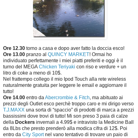
Ore 12.30
torno a casa e dopo aver fatto la doccia esco!
Ore 13.00
pranzo al
QUINCY MARKET
! Ormai ho
individuato perfettamente i miei piatti preferiti e oggi è il
turno del MEGA
Chicken Teriyaki
con riso e verdure + un
litro di coke a meno di 10$.
Nel frattempo collego il mio Ipod Touch alla rete wireless
naturalmente gratuita per leggere le email e aggiornare il
tutto!
Ore 14.00
entro da
Abercrombie & Fitch
, ma abituato ai
prezzi degli Outlet esco perchè troppo caro e mi dirigo verso
T.J.MAXX
una sorta di “spaccio” di prodotti di marca a prezzi
bassissimi dove trovi di tutto! Mi son preso 3 paia di calze
della
Dockers
invernali a 4.99$ e intravisto la Medicine Ball
da 8Lbs che presto prenderò alla modica cifra di 12$. Poi
entro da
City Sport
nel vano tentativo di trovare un paio di