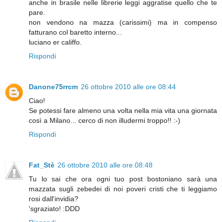
anche in brasile nelle librerie leggi aggratise quello che te
pare.
non vendono na mazza (carissimi) ma in compenso
fatturano col baretto interno...
luciano er califfo.
Rispondi
Danone75rrcm
26 ottobre 2010 alle ore 08:44
Ciao!
Se potessi fare almeno una volta nella mia vita una giornata
così a Milano... cerco di non illudermi troppo!! :-)
Rispondi
Fat_Stè
26 ottobre 2010 alle ore 08:48
Tu lo sai che ora ogni tuo post bostoniano sarà una
mazzata sugli zebedei di noi poveri cristi che ti leggiamo
rosi dall'invidia?
'sgraziato! :DDD