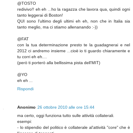
@TOSTO
redivivo!! eh eh ...ho la ragazza che lavora qua, quindi ogni
tanto leggerai di Boston!
QUI sono l'ultimo degli ultimi eh eh, non che in Italia sia
tanto meglio, ma ci stiamo allenanando :-))
@FAT
con la tua determinazione presto te la guadagnerai e nel
2012 ci andremo insieme ...cioè io ti guardo chiaramente e
tu corri eh eh....
(però ti porterò alla bellissima pista dell'MIT)
@YO
eh eh ...
Rispondi
Anonimo
26 ottobre 2010 alle ore 15:44
ma certo, oggi funziona tutto sulle attività collaterali.
esempi:
- lo stipendio del politico è collaterale al'attività "core" che è