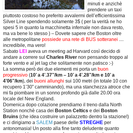
minuti e anzichè
prendere un taxi
piuttosto costoso ho preferito avvalermi dell’efficientissima
Silver Line spendendo solamente 3$ ( per la verità ne ho
spesi 5 in quanto la macchinetta infernale non dava resto,
ma va bene lo stesso ) – Dovete sapere che Boston oltre
alle metropolitane
possiede una rete di BUS sotteranei
…
incredibile, ma vero!
Sabato
LEI
aveva un meeting ad Harvard così decido di
andare a correre sul
Charles River
non pensando troppo al
forte vento e al jet lag che solitamente non patisco :-)
La somma però dei due elementi mi porta un
buon
progressivo
(
10’ a 4’.37”/km – 10’ a 4’.28”/km e 10’ a
4’06”/km
), dei
buoni allunghi
sui 100 metri (in totale 10 con
recupero 1’30” camminando), ma una stanchezza atroce che
mi fa piombare in un sonno profondo già dalle 20.00 ora
locale del New England.
Domenica dopo colazione prendiamo il treno dalla North
Station nonchè casa dei
Boston Celtics
e dei
Boston
Bruins
(che idea costruire un palazzetto dentro la stazione!)
e ci dirigiamo a
SALEM
paese delle
STREGHE
per
antonomasia! Un posto alla fine tanto deludente quanto