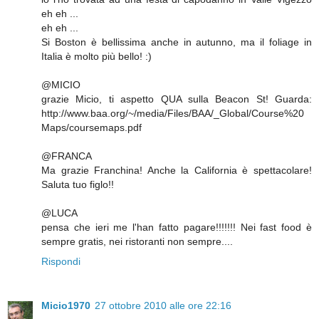
eh eh ...
eh eh ...
Si Boston è bellissima anche in autunno, ma il foliage in
Italia è molto più bello! :)
@MICIO
grazie Micio, ti aspetto QUA sulla Beacon St! Guarda:
http://www.baa.org/~/media/Files/BAA/_Global/Course%20
Maps/coursemaps.pdf
@FRANCA
Ma grazie Franchina! Anche la California è spettacolare!
Saluta tuo figlo!!
@LUCA
pensa che ieri me l'han fatto pagare!!!!!!! Nei fast food è
sempre gratis, nei ristoranti non sempre....
Rispondi
Micio1970
27 ottobre 2010 alle ore 22:16