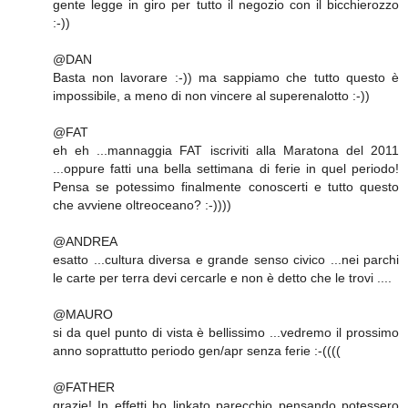
gente legge in giro per tutto il negozio con il bicchierozzo
:-))
@DAN
Basta non lavorare :-)) ma sappiamo che tutto questo è
impossibile, a meno di non vincere al superenalotto :-))
@FAT
eh eh ...mannaggia FAT iscriviti alla Maratona del 2011
...oppure fatti una bella settimana di ferie in quel periodo!
Pensa se potessimo finalmente conoscerti e tutto questo
che avviene oltreoceano? :-))))
@ANDREA
esatto ...cultura diversa e grande senso civico ...nei parchi
le carte per terra devi cercarle e non è detto che le trovi ....
@MAURO
si da quel punto di vista è bellissimo ...vedremo il prossimo
anno soprattutto periodo gen/apr senza ferie :-((((
@FATHER
grazie! In effetti ho linkato parecchio pensando potessero