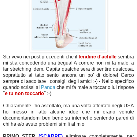
Scrivevo nei post precedenti che il
tendine d'achille
sembra
mi stia concedendo una tregua! A correre non mi fa male, a
far stretching idem. Capita qualche sera di sentire qualcosa,
soprattutto al tatto sento ancora un po' di dolore! Cerco
sempre di ascoltare i consigli degli amici :-) - Nello specifico
quando scrissi al
Panda
che mi fa male a toccarlo lui rispose
"
e tu non toccarlo
" :-)
Chiaramente l'ho ascoltato, ma una volta atterrato negli USA
ho messo in atto alcune idee che mi erano venute
documentandomi ben bene su internet e sentendo pareri di
chi ha e/o avuto problemi simili al mio!
PRIMO STEP
(SCARPE)
eliminare completamente, per