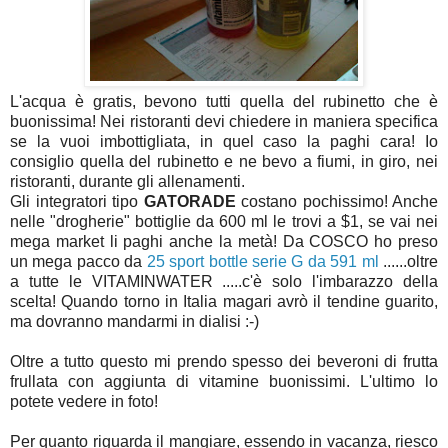
L'acqua è gratis, bevono tutti quella del rubinetto che è
buonissima! Nei ristoranti devi chiedere in maniera specifica
se la vuoi imbottigliata, in quel caso la paghi cara! Io
consiglio quella del rubinetto e ne bevo a fiumi, in giro, nei
ristoranti, durante gli allenamenti.
Gli integratori tipo
GATORADE
costano pochissimo! Anche
nelle "drogherie" bottiglie da 600 ml le trovi a $1, se vai nei
mega market li paghi anche la metà! Da COSCO ho preso
un mega pacco da
25 sport bottle serie G da 591 ml
......oltre
a tutte le VITAMINWATER .....c'è solo l'imbarazzo della
scelta! Quando torno in Italia magari avrò il tendine guarito,
ma dovranno mandarmi in dialisi :-)
Oltre a tutto questo mi prendo spesso dei beveroni di frutta
frullata con aggiunta di vitamine buonissimi. L'ultimo lo
potete vedere in foto!
Per quanto riguarda il mangiare, essendo in vacanza, riesco