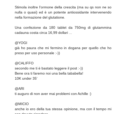
Stimola inoltre l'ormone della crescita (ma su qs non ne so
nulla o quasi) ed è un potente antiossidante intervenendo
nella formazione del glutatione.
Una confezione da 180 tablet da 750mg di glutammina
cadauna costa circa 16,99 dollari ...
@YOGI
già ho paura che mi fermino in dogana per quello che ho
preso per uso personale :-))
@CALIFFO
secondo me ti è bastato leggere il post :-))
Bene ora ti faremo noi una bella tababella!
10K under 35'
@ARI
ti auguro di non aver mai problemi con Achille :)
@MICIO
anche io ero della tua stessa opinione, ma con il tempo mi
son dovuto ricredere...