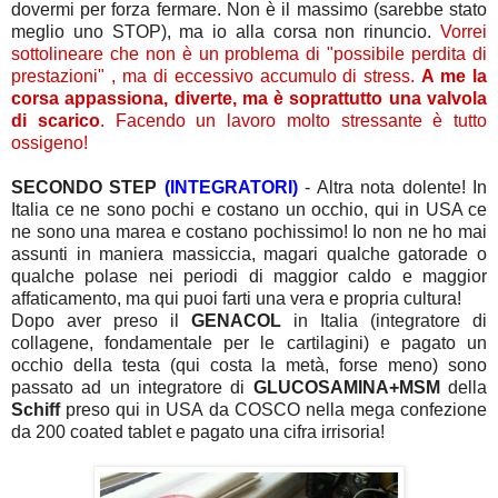
dovermi per forza fermare. Non è il massimo (sarebbe stato
meglio uno STOP), ma io alla corsa non rinuncio.
Vorrei
sottolineare che non è un problema di "possibile perdita di
prestazioni" , ma di eccessivo accumulo di stress.
A me la
corsa appassiona, diverte, ma è soprattutto una valvola
di scarico
. Facendo un lavoro molto stressante è tutto
ossigeno!
SECONDO STEP
(INTEGRATORI)
- Altra nota dolente! In
Italia ce ne sono pochi e costano un occhio, qui in USA ce
ne sono una marea e costano pochissimo! Io non ne ho mai
assunti in maniera massiccia, magari qualche gatorade o
qualche polase nei periodi di maggior caldo e maggior
affaticamento, ma qui puoi farti una vera e propria cultura!
Dopo aver preso il
GENACOL
in Italia (integratore di
collagene, fondamentale per le cartilagini) e pagato un
occhio della testa (qui costa la metà, forse meno) sono
passato ad un integratore di
GLUCOSAMINA+MSM
della
Schiff
preso qui in USA da COSCO nella mega confezione
da 200 coated tablet e pagato una cifra irrisoria!