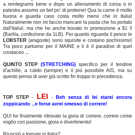
a reintegrarmi bene e dopo un allenamento di corsa o in
palestra assumo un bel po' di proteine! Qua la carne è molto
buona e guarda caso costa molto meno che in Italia!
Naturalmente non mi faccio mancare la pasta che ho portato
dall'Italia!, ma che ho anche trovato in promozione a $1 !!
(Barilla, confezione da 1LB). Per quanto riguarda il pesce le
LOBSTER
(aragoste) sono squisite e costano pochissimo!
Tra poco partiamo per il MAINE e li è il paradiso di quel
crostaceo ...
QUINTO STEP
(STRETCHING)
specifico per il tendine
d'achille, a caldo (sempre) e il più possibile AIS, ma su
questo penso di aver già scritto fin troppo in precedenza.
LEI
TOP STEP
-
-
Beh senza di lei starei ancora
zoppicando ...e forse avrei smesso di correre!
QUI ho finalmente ritrovato la gioia di correre, correre come
voglio con passione, gioia e divertimento!
Riuscirò a tornare in Italia?