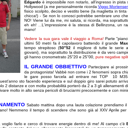
Edgardo
è impossibile non notarlo, all'ingresso in pista
Hollywood (a me personalmente ricorda
Viggo Mortense
fisico scolpito, deciso e vestito bene (la maglietta in tint
chicca!) - Se non lo conosci potrebbe sembrare uno che 
NO! Viene lui da me, mi saluta, si ricorda, ma soprattutt
eh eh! ...L'impressione è la stessa di Bellinzona, un r
mano!
Vedere la sua gara vale il viaggio a Roma!
Parte "piano"
ultimi 50 metri fa il capolavoro battendo il grande
Max
tempo strepitoso (
50"52
il migliore di tutte le serie 
giovani), ma soprattutto la distribuzione è da vero ca
gli hanno cronometrato 25"20 e 25"00,
pure negative spli
IL GRANDE OBBIETTIVO
Partecipare ai prossim
da protagonista! Vabbè non come i 2 fenomeni sopra chi
le gare posso farcela ad entrare nei TOP 10 M35 
quest'anno sto facendo esperienza e sul doppio giro sarei potuto arriv
o 2 distanze e con molta probabilità porterò da 2 a 3 gli allenamenti di
rivare molto in alto senza pericoli di bruciarmi precocemente e con minimi
)
ENAMENTO
Sabato mattina dopo una lauta colazione prendiamo il 
lano! Nemmeno il tempo di scendere che sono già al XXV Aprile per 
voglio farlo e cerco di trovare energie dentro di me! Al campo c'è