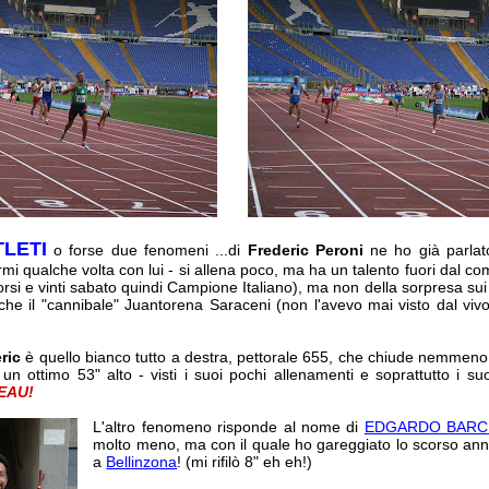
LETI
o forse due fenomeni ...di
Frederic Peroni
ne ho già parlato
rmi qualche volta con lui - si allena poco, ma ha un talento fuori dal c
rsi e vinti sabato quindi Campione Italiano), ma non della sorpresa sui 
he il "cannibale" Juantorena Saraceni (non l'avevo mai visto dal vivo
ric
è quello bianco tutto a destra, pettorale 655, che chiude nemmeno 
un ottimo 53" alto - visti i suoi pochi allenamenti e soprattutto i suo
EAU!
L'altro fenomeno risponde al nome di
EDGARDO BARC
molto meno, ma con il quale ho gareggiato lo scorso an
a
Bellinzona
! (mi rifilò 8" eh eh!)