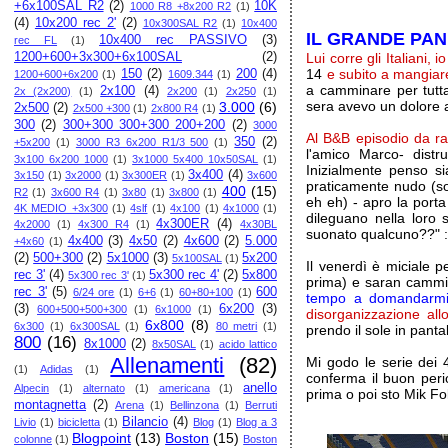
+6x100SAL R2
(2)
10K
1000 R8 +8x200 R2
(1)
(4)
10x200 rec 2'
(2)
10x300SAL R2
(1)
10x400
IL GRANDE PA
10x400 rec PASSIVO
(3)
rec FL
(1)
1200+600+3x300+6x100SAL
(2)
Lui corre gli Italiani,
14
e subito a mangiar
150
(2)
200
(4)
1200+600+6x200
(1)
1609.344
(1)
a camminare per tutt
2x100
(4)
2x (2x200)
(1)
2x200
(1)
2x250
(1)
sera avevo un dolore al
3.000
(6)
2x500
(2)
2x500 +300
(1)
2x800 R4
(1)
300
(2)
300+300 300+300 200+200
(2)
3000
Al B&B episodio da ra
350
(2)
+5x200
(1)
3000 R3 6x200 R1/3 500
(1)
l'amico Marco- distr
3x100 6x200 1000
(1)
3x1000 5x400 10x50SAL
(1)
Inizialmente penso s
3x400
(4)
3x150
(1)
3x2000
(1)
3x300ER
(1)
3x600
praticamente nudo (so
400
(15)
R2
(1)
3x600 R4
(1)
3x80
(1)
3x800
(1)
eh eh) - apro la porta
4K MEDIO +3x300
(1)
4slf
(1)
4x100
(1)
4x1000
(1)
dileguano nella loro
4x300ER
(4)
4x2000
(1)
4x300 R4
(1)
4x30BL
suonato qualcuno??" :
4x400
(3)
4x50
(2)
4x600
(2)
5.000
+4x60
(1)
(2)
500+300
(2)
5x1000
(3)
5x200
5x100SAL
(1)
Il venerdì è miciale p
rec 3'
(4)
5x300 rec 4'
(2)
5x800
5x300 rec 3'
(1)
prima) e saran cammi
rec 3'
(5)
600
6/24 ore
(1)
6+6
(1)
60+80+100
(1)
tempo a domandarmi 
(3)
6x200
(3)
600+500+500+300
(1)
6x1000
(1)
disorganizzazione all
6x800
(8)
6x300
(1)
6x300SAL
(1)
80 metri
(1)
prendo il sole in panta
800
(16)
8x1000
(2)
8x50SAL
(1)
acido lattico
Allenamenti
(82)
Mi godo le serie dei
(1)
Adidas
(1)
conferma il buon peri
anello
Alpecin
(1)
alternato
(1)
americana
(1)
prima o poi sto Mik Fol
montagnetta
(2)
Arena
(1)
Bellinzona
(1)
Berruti
Bilancio
(4)
Livio
(1)
bicicletta
(1)
Blog
(1)
Blog a 3
Blogpoint
(13)
Boston
(15)
colonne
(1)
Boston