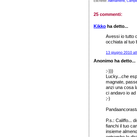
Etichette:
Allenamenti
,
Campio
25 commenti:
Kikko
ha detto...
Avessi io tutto
occhiata al tuo 
13 giugno 2010 al
Anonimo ha detto...
:-)))
Lucky...che espe
magnate, passe
anzi una cosa l
ci andavo io ad 
;-)
Pandaancorast
P.s.: Califfo...
fianchi il tuo 
insieme almeno 
entrambe le di