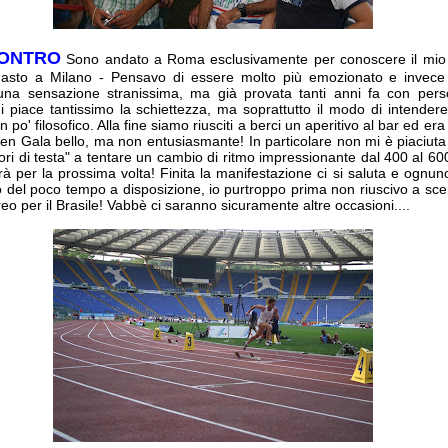
CONTRO
Sono andato a Roma esclusivamente per conoscere il mi
masto a Milano - Pensavo di essere molto più emozionato e invece
una sensazione stranissima, ma già provata tanti anni fa con per
mi piace tantissimo la schiettezza, ma soprattutto il modo di intendere 
o' filosofico. Alla fine siamo riusciti a berci un aperitivo al bar ed era 
n Gala bello, ma non entusiasmante! In particolare non mi è piaciut
uori di testa" a tentare un cambio di ritmo impressionante dal 400 al 60
rà per la prossima volta! Finita la manifestazione ci si saluta e ognun
o del poco tempo a disposizione, io purtroppo prima non riuscivo a sce
eo per il Brasile! Vabbè ci saranno sicuramente altre occasioni....