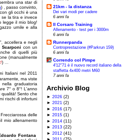
 sembra una star di
21km - la distanza
n
) , passo convinto,
Dei vari modi per cadere
a con gli occhi è una
6 anni fa
se la tira e invece
o legge il mio blog!
Il Corsaro Training
agazzo umile e alla
Allenamento - test per i 3000m
6 anni fa
Runnerpanda
, accellera e negli
 Scarponi
con un
Controprestazione (#Parkrun 159)
anche di quelli più
6 anni fa
mpione (manualmente
Correndo col Pimpe
t!
) ...
4'12"71 è il nuovo record italiano della
staffetta 4x400 metri M60
i Italiani nel 2011
7 anni fa
aramente, ma viste
nella graduatoria
Archivio Blog
are 7° o 8°! L'anno
 qualità! Sento che
►
2026
(
2
)
 rischi di infortuni
►
2021
(
2
)
►
2016
(
17
)
Frecciarossa delle
►
2015
(
1
)
il mio allenamento
►
2014
(
11
)
►
2013
(
22
)
►
2012
(
41
)
Edoardo Fontana
►
2011
(
75
)