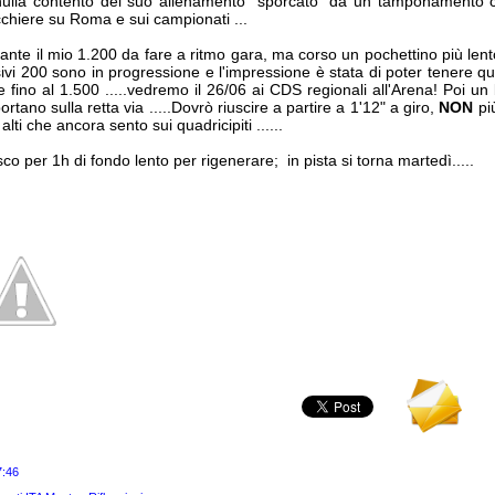
 nulla contento del suo allenamento "sporcato" da un tamponamento c
chiere su Roma e sui campionati ...
te il mio 1.200 da fare a ritmo gara, ma corso un pochettino più lento
ivi 200 sono in progressione e l'impressione è stata di poter tenere qu
 fino al 1.500 .....vedremo il 26/06 ai CDS regionali all'Arena! Poi un 
ortano sulla retta via .....Dovrò riuscire a partire a 1'12" a giro,
NON
pi
 alti che ancora sento sui quadricipiti ......
o per 1h di fondo lento per rigenerare; in pista si torna martedì.....
7:46