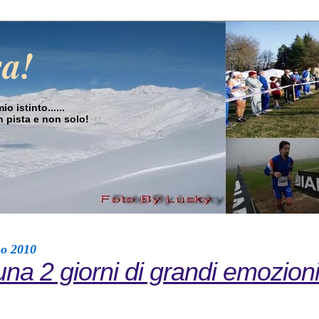
sa!
o istinto......
in pista e non solo!
no 2010
a 2 giorni di grandi emozioni 