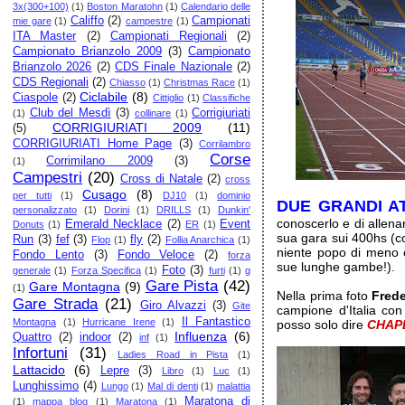
3x(300+100)
(1)
Boston Maratohn
(1)
Calendario delle
Califfo
(2)
Campionati
mie gare
(1)
campestre
(1)
ITA Master
(2)
Campionati Regionali
(2)
Campionato Brianzolo 2009
(3)
Campionato
Brianzolo 2026
(2)
CDS Finale Nazionale
(2)
CDS Regionali
(2)
Chiasso
(1)
Christmas Race
(1)
Ciclabile
(8)
Ciaspole
(2)
Cittiglio
(1)
Classifiche
Club del Mesdì
(3)
Corrigiuriati
(1)
collinare
(1)
CORRIGIURIATI 2009
(11)
(5)
CORRIGIURIATI Home Page
(3)
Corrilambro
Corse
Corrimilano 2009
(3)
(1)
Campestri
(20)
Cross di Natale
(2)
cross
Cusago
(8)
per tutti
(1)
DJ10
(1)
dominio
DUE GRANDI AT
personalizzato
(1)
Dorini
(1)
DRILLS
(1)
Dunkin'
conoscerlo e di allena
Emerald Necklace
(2)
Event
Donuts
(1)
ER
(1)
sua gara sui 400hs (co
Run
(3)
fef
(3)
fly
(2)
Flop
(1)
Follia Anarchica
(1)
niente popo di meno c
Fondo Lento
(3)
Fondo Veloce
(2)
forza
sue lunghe gambe!).
Foto
(3)
generale
(1)
Forza Specifica
(1)
furti
(1)
g
Gare Pista
(42)
Gare Montagna
(9)
(1)
Nella prima foto
Frede
Gare Strada
(21)
Giro Alvazzi
(3)
Gite
campione d'Italia con 
Il Fantastico
Montagna
(1)
Hurricane Irene
(1)
posso solo dire
CHAP
Influenza
(6)
Quattro
(2)
indoor
(2)
inf
(1)
Infortuni
(31)
Ladies Road in Pista
(1)
Lattacido
(6)
Lepre
(3)
Libro
(1)
Luc
(1)
Lunghissimo
(4)
Lungo
(1)
Mal di denti
(1)
malattia
Maratona di
(1)
mappa blog
(1)
Maratona
(1)