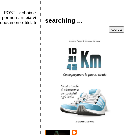
o POST dobbiate
he per non annoiarvi
searching ...
orosamente titolati