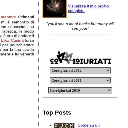
Visualizza il mio profilo
completo
o
mentore
altrimenti
 mi è sembrato di
"you'll see a lot of backs but many will
sone conosciute su
see your"
l'atletica, in modo
già ora di andare il
a
Elisa Cusma
forse
0 per poi schiattare
o per la sua strada
ndere e lui venerdì
Top Posts
Come su un