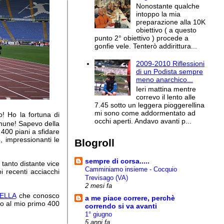
Nonostante qualche
intoppo la mia
preparazione alla 10K
obiettivo ( a questo
punto 2° obiettivo ) procede a
gonfie vele. Tenterò addirittura...
2009-2010 Riflessioni
di un Podista sempre
meno anarchico...
Ieri mattina mentre
correvo il lento alle
7.45 sotto un leggera pioggerellina
mi sono come addormentato ad
! Ho la fortuna di
occhi aperti. Andavo avanti p...
omune! Sapevo della
400 piani a sfidare
, impressionanti le
Blogroll
sempre di corsa.....
tanto distante vice
Camminiamo insieme - Cocquio
i recenti acciacchi
Trevisago (VA)
2 mesi fa
ELLA
che conosco
a me piace correre, perchè
no al mio primo 400
correndo si va avanti
1° giugno
5 anni fa