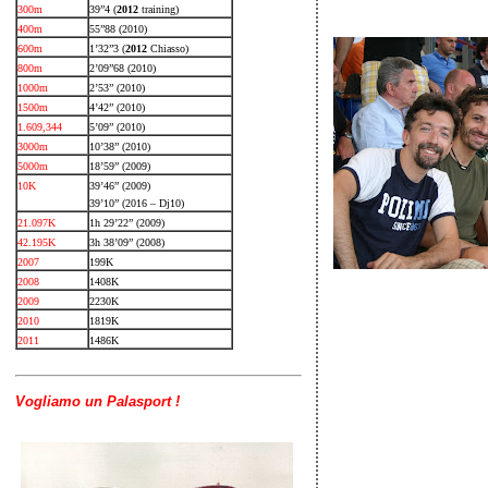
300m
39”4 (
2012
training)
400m
55”88 (2010)
600m
1’32”3 (
2012
Chiasso)
800m
2’09”68 (2010)
1000m
2’53” (2010)
1500m
4’42” (2010)
1.609,344
5’09” (2010)
3000m
10’38” (2010)
5000m
18’59” (2009)
10K
39’46” (2009)
39’10” (2016 – Dj10)
21.097K
1h 29’22” (2009)
42.195K
3h 38’09” (2008)
2007
199K
2008
1408K
2009
2230K
2010
1819K
2011
1486K
Vogliamo un Palasport !