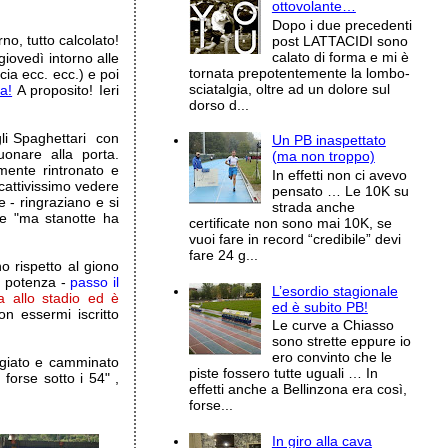
ottovolante…
Dopo i due precedenti
o, tutto calcolato!
post LATTACIDI sono
calato di forma e mi è
 giovedì intorno alle
tornata prepotentemente la lombo-
ia ecc. ecc.) e poi
sciatalgia, oltre ad un dolore sul
a!
A proposito! Ieri
dorso d...
li Spaghettari con
Un PB inaspettato
uonare alla porta.
(ma non troppo)
mente rintronato e
In effetti non ci avevo
cattivissimo vedere
pensato … Le 10K su
 - ringraziano e si
strada anche
de "ma stanotte ha
certificate non sono mai 10K, se
vuoi fare in record “credibile” devi
fare 24 g...
o rispetto al giono
a potenza -
passo il
L’esordio stagionale
a allo stadio ed è
ed è subito PB!
n essermi iscritto
Le curve a Chiasso
sono strette eppure io
ero convinto che le
ngiato e camminato
piste fossero tutte uguali … In
forse sotto i 54" ,
effetti anche a Bellinzona era così,
forse...
In giro alla cava