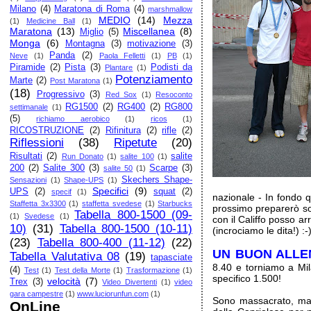
Milano
(4)
Maratona di Roma
(4)
marshmallow
MEDIO
(14)
Mezza
(1)
Medicine Ball
(1)
Maratona
(13)
Miscellanea
(8)
Miglio
(5)
Monga
(6)
Montagna
(3)
motivazione
(3)
Panda
(2)
Neve
(1)
Paola Felletti
(1)
PB
(1)
Piramide
(2)
Pista
(3)
Podisti da
Plantare
(1)
Potenziamento
Marte
(2)
Post Maratona
(1)
(18)
Progressivo
(3)
Red Sox
(1)
Resoconto
RG1500
(2)
RG400
(2)
RG800
settimanale
(1)
(5)
richiamo aerobico
(1)
ricos
(1)
RICOSTRUZIONE
(2)
Rifinitura
(2)
rifle
(2)
Riflessioni
(38)
Ripetute
(20)
Risultati
(2)
salite
Run Donato
(1)
salite 100
(1)
200
(2)
Salite 300
(3)
Scarpe
(3)
salite 50
(1)
Skechers Shape-
Sensazioni
(1)
Shape-UPS
(1)
Specifici
(9)
UPS
(2)
squat
(2)
specif
(1)
nazionale - In fondo 
Staffetta 3x3300
(1)
staffetta svedese
(1)
Starbucks
prossimo preparerò sol
Tabella 800-1500 (09-
(1)
Svedese
(1)
con il Califfo posso ar
10)
(31)
Tabella 800-1500 (10-11)
(incrociamo le dita!) :-
(23)
Tabella 800-400 (11-12)
(22)
UN BUON ALL
Tabella Valutativa 08
(19)
tapasciate
8.40 e torniamo a Mi
(4)
Test
(1)
Test della Morte
(1)
Trasformazione
(1)
specifico 1.500!
velocità
(7)
Trex
(3)
Video Divertenti
(1)
video
gara campestre
(1)
www.luciorunfun.com
(1)
Sono massacrato, ma 
OnLine