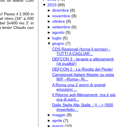
on un atleta! Così
▼
2010
(
89
)
►
dicembre
(
8
)
! Passo il 1.000 in
►
novembre
(
8
)
el ritmo (34" a 200
►
ottobre
(
8
)
bel 3x400 rec 2' in
►
settembre
(
6
)
ù lento! Chiudo con
►
agosto
(
5
)
►
luglio
(
5
)
▼
giugno
(
7
)
CDS Regionali (torna il sorriso) -
TUTTI A CAGLIAR...
DEFCON 3 - terapie e allenamenti
(di qualità!)
DEFCON 2 - La Rivolta del Piede!
Campionati Italiani Master su pista
M/F –Roma– Ri...
A Roma una 2 giorni di grandi
emozioni ...
Il Ritorno agli Allenamenti, ma è già
ora di parti...
Dalle Stelle Alle Stalle :-)) --> l'800
imperfetto...
►
maggio
(
8
)
►
aprile
(
7
)
►
marzo
(
10
)