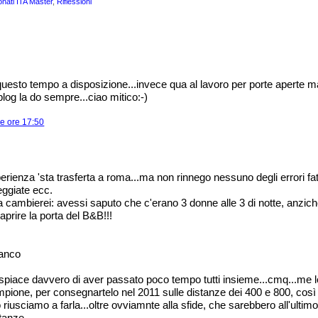
nati ITA Master
,
Riflessioni
 questo tempo a disposizione...invece qua al lavoro per porte aperte 
blog la do sempre...ciao mitico:-)
le ore 17:50
rienza 'sta trasferta a roma...ma non rinnego nessuno degli errori fatti.
ggiate ecc.
a cambierei: avessi saputo che c'erano 3 donne alle 3 di notte, anzich
aprire la porta del B&B!!!
anco
 dispiace davvero di aver passato poco tempo tutti insieme...cmq...me l
campione, per consegnartelo nel 2011 sulle distanze dei 400 e 800, cos
riusciamo a farla...oltre ovviamnte alla sfide, che sarebbero all'ultim
stanze