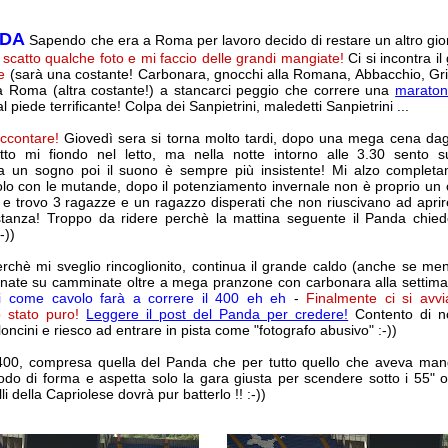
NDA
Sapendo che era a Roma per lavoro decido di restare un altro giorn
 io scatto qualche foto e mi faccio delle grandi mangiate!
Ci si incontra il
e
(sarà una costante! Carbonara, gnocchi alla Romana, Abbacchio, Gric
a Roma (altra costante!) a stancarci peggio che correre una
maraton
 piede terrificante! Colpa dei Sanpietrini, maledetti Sanpietrini ...
ccontare!
Giovedì sera si torna molto tardi, dopo una mega cena dag
utto mi fiondo nel letto, ma nella notte intorno alle 3.30 sento s
ia un sogno poi il suono è sempre più insistente! Mi alzo completa
lo con le mutande, dopo il potenziamento invernale non è proprio un 
 e trovo 3 ragazze e un ragazzo disperati che non riuscivano ad aprire
 stanza! Troppo da ridere perchè la mattina seguente il Panda chie
-))
erchè mi sveglio rincoglionito, continua il grande caldo (anche se men
nate su camminate oltre a mega pranzone con carbonara alla settim
come cavolo farà a correre il 400 eh eh
-
Finalmente ci si avvi
o stato puro!
Leggere il post del Panda per credere!
Contento di no
loncini e riesco ad entrare in pista come "fotografo abusivo" :-))
 400, compresa quella del Panda che per tutto quello che aveva ma
odo di forma e aspetta solo la gara giusta per scendere sotto i 55" o 
li della Capriolese dovrà pur batterlo !! :-))