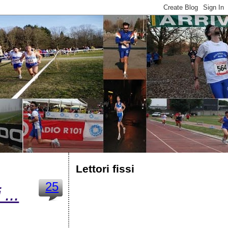
Lettori fissi
25
...