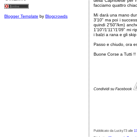
della Capriolese per
facciamo quattro chiac
Mi darà una mano duran
Blogger Template
by
Blogcrowds
3'10" ma poi i success
quindi 2'50"/km) anche
1'10"/1'11"/1'09" mi rip
i balzi a rana e gli skip
Passo e chiudo, ora esc
Buone Corse a Tutti !!
Condividi su Facebook
Pubblicato da Lucky73
alle
1