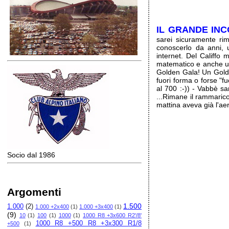
IL GRANDE IN
sarei sicuramente ri
conoscerlo da anni, 
internet. Del Califfo 
matematico e anche un p
Golden Gala! Un Golde
fuori forma o forse "f
al 700 :-)) - Vabbè sa
...Rimane il rammaric
mattina aveva già l'aer
Socio dal 1986
Argomenti
1.500
1.000
(2)
1.000 +2x400
(1)
1.000 +3x400
(1)
(9)
10
(1)
100
(1)
1000
(1)
1000 R8 +3x600 R2'/8'
1000 R8 +500 R8 +3x300 R1/8
+500
(1)