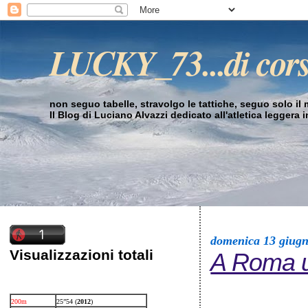
LUCKY_73...di cor
non seguo tabelle, stravolgo le tattiche, seguo solo il mi
Il Blog di Luciano Alvazzi dedicato all'atletica leggera 
domenica 13 giug
Visualizzazioni totali
A Roma un
200m
25”54 (
2012
)