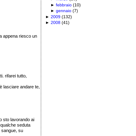
►
febbraio
(
10
)
►
gennaio
(
7
)
►
2009
(
132
)
►
2008
(
41
)
ma appena riesco un
 rifarei tutto,
è lasciare andare te,
o sto lavorando ai
ì qualche seduta
o sangue, su