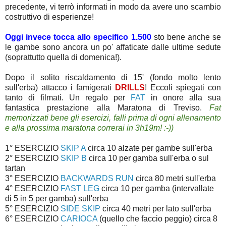
precedente, vi terrò informati in modo da avere uno scambio
costruttivo di esperienze!
Oggi invece tocca allo specifico 1.500
sto bene anche se
le gambe sono ancora un po' affaticate dalle ultime sedute
(soprattutto quella di domenica!).
Dopo il solito riscaldamento di 15' (fondo molto lento
sull'erba) attacco i famigerati
DRILLS
! Eccoli spiegati con
tanto di filmati. Un regalo per
FAT
in onore alla sua
fantastica prestazione alla Maratona di Treviso.
Fat
memorizzati bene gli esercizi, falli prima di ogni allenamento
e alla prossima maratona correrai in 3h19m! :-))
1° ESERCIZIO
SKIP A
circa 10 alzate per gambe sull'erba
2° ESERCIZIO
SKIP B
circa 10 per gamba sull'erba o sul
tartan
3° ESERCIZIO
BACKWARDS RUN
circa 80 metri sull'erba
4° ESERCIZIO
FAST LEG
circa 10 per gamba (intervallate
di 5 in 5 per gamba) sull'erba
5° ESERCIZIO
SIDE SKIP
circa 40 metri per lato sull'erba
6° ESERCIZIO
CARIOCA
(quello che faccio peggio) circa 8