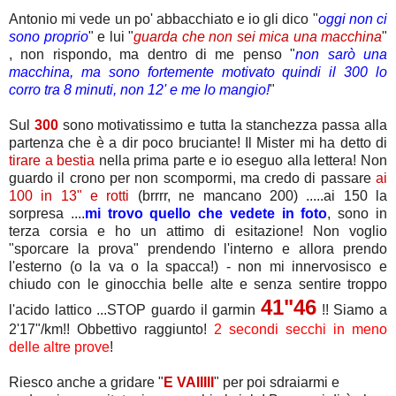
Antonio mi vede un po' abbacchiato e io gli dico "
oggi non ci
sono proprio
" e lui "
guarda che non sei mica una macchina
"
, non rispondo, ma dentro di me penso "
non sarò una
macchina, ma sono fortemente motivato quindi il 300 lo
corro tra 8 minuti, non 12' e me lo mangio!
"
Sul
300
sono motivatissimo e tutta la stanchezza passa alla
partenza che è a dir poco bruciante! Il Mister mi ha detto di
tirare a bestia
nella prima parte e io eseguo alla lettera! Non
guardo il crono per non scompormi, ma credo di passare
ai
100 in 13" e rotti
(brrrr, ne mancano 200) .....ai 150 la
sorpresa ....
mi trovo quello che vedete in foto
, sono in
terza corsia e ho un attimo di esitazione! Non voglio
"sporcare la prova" prendendo l'interno e allora prendo
l'esterno (o la va o la spacca!) - non mi innervosisco e
chiudo con le ginocchia belle alte e senza sentire troppo
41"46
l'acido lattico ...STOP guardo il garmin
!! Siamo a
2'17"/km!! Obbettivo raggiunto!
2 secondi secchi in meno
delle altre prove
!
Riesco anche a gridare "
E VAIIIII
" per poi sdraiarmi e