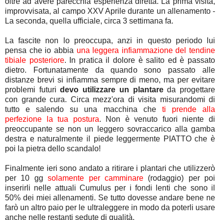
oltre ad avere parecchia esperienza diretta. La prima visita,
improvvisata, al campo XXV Aprile durante un allenamento -
La seconda, quella ufficiale, circa 3 settimana fa.
La fascite non lo preoccupa, anzi in questo periodo lui
pensa che io abbia
una leggera infiammazione del tendine
tibiale posteriore
. In pratica il dolore è salito ed è passato
dietro. Fortunatamente da quando sono passato alle
distanze brevi si infiamma sempre di meno, ma per evitare
problemi futuri
devo utilizzare un plantare
da progettare
con grande cura. Circa mezz'ora di visita misurandomi di
tutto e salendo su una macchina che
ti prende alla
perfezione la tua postura
. Non è venuto fuori niente di
preoccupante se non un leggero sovraccarico alla gamba
destra e naturalmente il piede leggermente PIATTO che è
poi la pietra dello scandalo!
Finalmente ieri sono andato a ritirare i plantari che utilizzerò
per 10 gg
solamente per camminare
(rodaggio) per poi
inserirli nelle attuali Cumulus per i fondi lenti che sono il
50% dei miei allenamenti. Se tutto dovesse andare bene ne
farò un altro paio per le ultraleggere in modo da poterli usare
anche nelle restanti sedute di qualità.