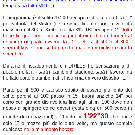
tempo sarà tutto MIO :-))
Il programma è il solito 1x500, recupero dilatato da 8' a 12'
per volontà del Mister (della serie "tiriamo fuori la velocità
massima!), il 300 e 8x60 in salita 8%/10% recupero 2' -
tutto
bene fin qua, peccato che seguirò il mio istinto e tornerò al
recupero originale ovvero da 12' a 8' tra il 500 e il 300 -
spero il Mister non se la prenda, ma c'è un motivo e ora lo
spiegherò ....
Durante il riscaldamento e i DRILLS ho sensazioni a dir
poco orripilanti - sarà il cambio di stagione, sarà il lavoro, ma
ho fiato corto e gambe molli. Insomma un vero disastro .....
Parto per il 500 e capisco subito di essere più lento del
solito perchè ai 100 passo in 15" buoni anzichè 14" poi
corro con grande disinvoltura fino agli ultimi 100 dove non
riesco a spingere come dovrei (resta cmq un 500 corso in
1'22"30
grande decontrazione!) - Chiudo in
che poi è
solo 1" e mezzo più delle altre volte, ma questo cambia
qualcosa
nella mia mente bacata
!