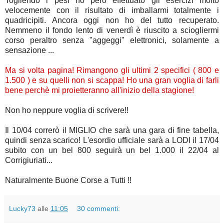
Togliendo i pesi ho però effettuato gli esercizi molto
velocemente con il risultato di imballarmi totalmente i
quadricipiti. Ancora oggi non ho del tutto recuperato.
Nemmeno il fondo lento di venerdì è riuscito a sciogliermi
corso peraltro senza "aggeggi" elettronici, solamente a
sensazione ...
Ma si volta pagina! Rimangono gli ultimi 2 specifici ( 800 e
1.500 ) e su quelli non si scappa! Ho una gran voglia di farli
bene perchè mi proietteranno all'inizio della stagione!
Non ho neppure voglia di scrivere!!
Il 10/04 correrò il MIGLIO che sarà una gara di fine tabella,
quindi senza scarico! L'esordio ufficiale sarà a LODI il 17/04
subito con un bel 800 seguirà un bel 1.000 il 22/04 al
Corrigiuriati...
Naturalmente Buone Corse a Tutti !!
Lucky73
alle
11:05
30 commenti: