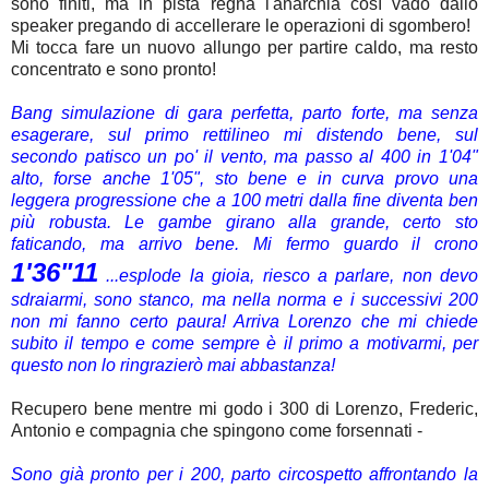
sono finiti, ma in pista regna l'anarchia così vado dallo
speaker pregando di accellerare le operazioni di sgombero!
Mi tocca fare un nuovo allungo per partire caldo, ma resto
concentrato e sono pronto!
Bang simulazione di gara perfetta, parto forte, ma senza
esagerare, sul primo rettilineo mi distendo bene, sul
secondo patisco un po' il vento, ma passo al 400 in 1'04"
alto, forse anche 1'05", sto bene e in curva provo una
leggera progressione che a 100 metri dalla fine diventa ben
più robusta. Le gambe girano alla grande, certo sto
faticando, ma arrivo bene. Mi fermo guardo il crono
1'36"11
...esplode la gioia, riesco a parlare, non devo
sdraiarmi, sono stanco, ma nella norma e i successivi 200
non mi fanno certo paura! Arriva Lorenzo che mi chiede
subito il tempo e come sempre è il primo a motivarmi, per
questo non lo ringrazierò mai abbastanza!
Recupero bene mentre mi godo i 300 di Lorenzo, Frederic,
Antonio e compagnia che spingono come forsennati -
Sono già pronto per i 200, parto circospetto affrontando la