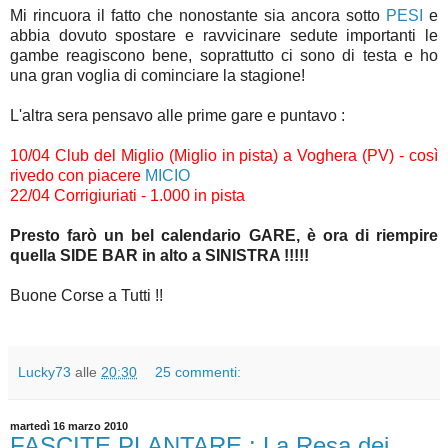
Mi rincuora il fatto che nonostante sia ancora sotto
PESI
e
abbia dovuto spostare e ravvicinare sedute importanti le
gambe reagiscono bene, soprattutto ci sono di testa e ho
una gran voglia di cominciare la stagione!
L'altra sera pensavo alle prime gare e puntavo :
10/04 Club del Miglio (Miglio in pista) a Voghera (PV) - così
rivedo con piacere
MICIO
22/04 Corrigiuriati - 1.000 in pista
Presto farò un bel calendario GARE, è ora di riempire
quella SIDE BAR in alto a SINISTRA !!!!!
Buone Corse a Tutti !!
Lucky73
alle
20:30
25 commenti:
martedì 16 marzo 2010
FASCITE PLANTARE : La Resa dei