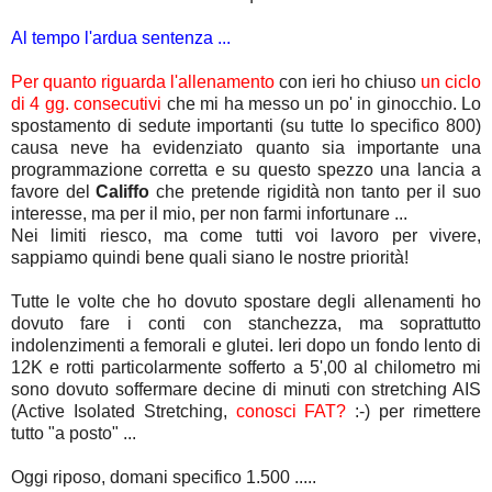
Al tempo l'ardua sentenza ...
Per quanto riguarda l'allenamento
con ieri ho chiuso
un ciclo
di 4 gg. consecutivi
che mi ha messo un po' in ginocchio. Lo
spostamento di sedute importanti (su tutte lo specifico 800)
causa neve ha evidenziato quanto sia importante una
programmazione corretta e su questo spezzo una lancia a
favore del
Califfo
che pretende rigidità non tanto per il suo
interesse, ma per il mio, per non farmi infortunare ...
Nei limiti riesco, ma come tutti voi lavoro per vivere,
sappiamo quindi bene quali siano le nostre priorità!
Tutte le volte che ho dovuto spostare degli allenamenti ho
dovuto fare i conti con stanchezza, ma soprattutto
indolenzimenti a femorali e glutei. Ieri dopo un fondo lento di
12K e rotti particolarmente sofferto a 5',00 al chilometro mi
sono dovuto soffermare decine di minuti con stretching AIS
(Active Isolated Stretching,
conosci FAT?
:-) per rimettere
tutto "a posto" ...
Oggi riposo, domani specifico 1.500 .....