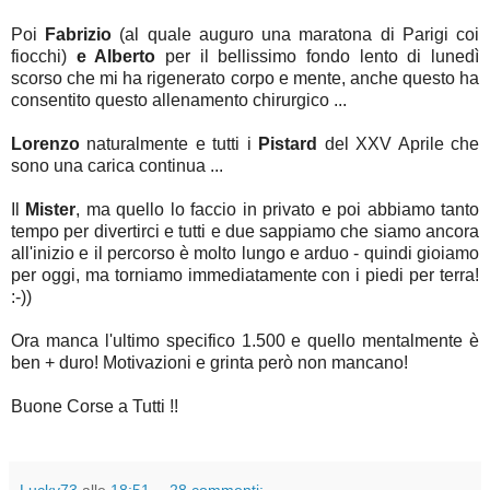
Poi
Fabrizio
(al quale auguro una maratona di Parigi coi
fiocchi)
e Alberto
per il bellissimo fondo lento di lunedì
scorso che mi ha rigenerato corpo e mente, anche questo ha
consentito questo allenamento chirurgico ...
Lorenzo
naturalmente e tutti i
Pistard
del XXV Aprile che
sono una carica continua ...
Il
Mister
, ma quello lo faccio in privato e poi abbiamo tanto
tempo per divertirci e tutti e due sappiamo che siamo ancora
all'inizio e il percorso è molto lungo e arduo - quindi gioiamo
per oggi, ma torniamo immediatamente con i piedi per terra!
:-))
Ora manca l'ultimo specifico 1.500 e quello mentalmente è
ben + duro! Motivazioni e grinta però non mancano!
Buone Corse a Tutti !!
Lucky73
alle
18:51
28 commenti: