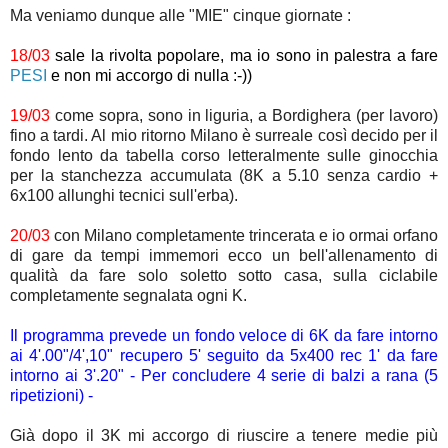
Ma veniamo dunque alle "MIE" cinque giornate :
18/03
sale la rivolta popolare, ma io sono in palestra a fare
PESI
e non mi accorgo di nulla :-))
19/03
come sopra, sono in liguria, a Bordighera (per lavoro)
fino a tardi. Al mio ritorno Milano è surreale così decido per il
fondo lento da tabella corso letteralmente sulle ginocchia
per la stanchezza accumulata (8K a 5.10 senza cardio +
6x100 allunghi tecnici sull'erba).
20/03
con Milano completamente trincerata e io ormai orfano
di gare da tempi immemori ecco un bell'allenamento di
qualità da fare solo soletto sotto casa, sulla ciclabile
completamente segnalata ogni K.
Il programma prevede un fondo veloce di 6K da fare intorno
ai 4'.00"/4',10" recupero 5' seguito da 5x400 rec 1' da fare
intorno ai 3'.20" - Per concludere 4 serie di balzi a rana (5
ripetizioni) -
Già dopo il 3K mi accorgo di riuscire a tenere medie più