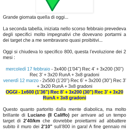
Grande giornata quella di oggi...
La seconda tabella, iniziata nello scorso febbraio prevedeva
degli specifici molto impegnativi che dovevano portarmi a
dei target che a me sembravano quasi proibitivi...
Oggi si chiudeva lo specifico 800, questa l'evoluzione dei 2
mesi :
mercoledì 17 febbraio
- 3x400 (1'04") Rec 4' + 3x200 (30")
Rec 3' + 3x20 RunA + 3x8 gradoni
venerdì 12 marzo
- 2x500 (1'20") Rec 6' + 3x200 (30") Rec 3'
+ 3x20 RunA + 3x8 gradoni
OGGI - 1x600 (1'36") Rec 8' + 3x200 (30") Rec 3' + 3x20
RunA + 3x8 gradoni
Questo quanto partorito dalla mente diabolica, ma molto
brillante di
Luciano (Il Califfo)
per arrivare ad un tempo
target di
2'40/km
che dovrebbe proiettarmi ad abbattere
subito il muro dei
2'10"
sull'800 in gara! A fine gennaio mi