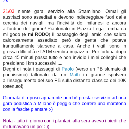
21/03
niente gara, servizio alla Stramilano! Ormai gli
austriaci sono assediati e devono indietreggiare fuori dalle
cerchia dei navigli, ma l'inciviltà dei milanesi è ancora
all'ordine del giorno! Piantonato in Piazza Lega Lombarda
mi godo (
e mi RODO
) il passaggio degli amici che saluto
calorosamente assediato però da gente che poteva
tranquillamente starsene a casa. Anche i vigili sono in
grossa difficoltà e l'ATM sembra impazzire. Per fortuna dopo
circa 45 minuti passa tutto e non invidio i miei colleghi che
presidiano i km successivi.....
Degni di nota i passaggi di
Paolo
(verso un PB sfumato di
pochissimo) tallonato da un
Math
in grande spolvero
all'inseguimento del suo PB sulla distanza classica dei 10K
(ottenuto!)
Giornata di riposo apparente perchè prestar servizio ad una
gara podistica a Milano è peggio che correre una maratona
con la fascite plantare :-)
Nota - tutto il giorno con i plantari, alla sera avevo i piedi che
mi fumavano un po' :-))