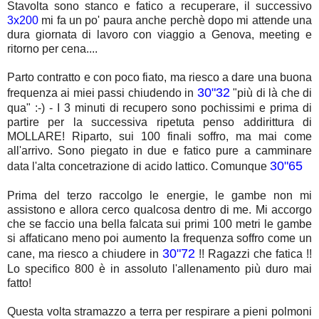
Stavolta sono stanco e fatico a recuperare, il successivo
3x200
mi fa un po' paura anche perchè dopo mi attende una
dura giornata di lavoro con viaggio a Genova, meeting e
ritorno per cena....
Parto contratto e con poco fiato, ma riesco a dare una buona
30"32
frequenza ai miei passi chiudendo in
"più di là che di
qua" :-) - I 3 minuti di recupero sono pochissimi e prima di
partire per la successiva ripetuta penso addirittura di
MOLLARE! Riparto, sui 100 finali soffro, ma mai come
all'arrivo. Sono piegato in due e fatico pure a camminare
30"65
data l'alta concetrazione di acido lattico. Comunque
Prima del terzo raccolgo le energie, le gambe non mi
assistono e allora cerco qualcosa dentro di me. Mi accorgo
che se faccio una bella falcata sui primi 100 metri le gambe
si affaticano meno poi aumento la frequenza soffro come un
30"72
cane, ma riesco a chiudere in
!! Ragazzi che fatica !!
Lo specifico 800 è in assoluto l'allenamento più duro mai
fatto!
Questa volta stramazzo a terra per respirare a pieni polmoni