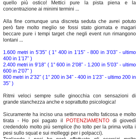
quello più ostico! Mettici pure la pista piena e la
concentrazione ai minimi termini ...
Alla fine comunque una discreta seduta che avrei potuto
però fare molto meglio se fossi stato giornata e magari
beccare pure i tempi target che negli event run rimangono
lontani ...
1.600 metri in 5'35" ( 1° 400 in 1'15" - 800 in 3'03" - ultimo
400 in 1'17" )
2.400 metri in 9'18" ( 1° 600 in 2'08" - 1.200 in 5'03" - ultimo
600 in 2'07" )
800 metri in 2'32" ( 1° 200 in 34" - 400 in 1'23" - ultimo 200 in
35" )
Ritmi veloci sempre sulle ginocchia con sensazioni di
grande stanchezza anche e soprattutto psicologica!
Sicuramente ha inciso una settimana molto faticosa e molto
tirata - Ho poi pagato il
POTENZIAMENTO
di giovedì
credendolo molto più semplice (ho tolto per la prima volta i
pesi sullo squat e sui molleggi per i polpacci).