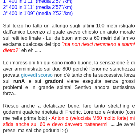
1° 400 in 1'11" (media 2'57"/km)
2° 400 in 1'11" (media 2'57"/km)
3° 400 in 1'09" (media 2'52"/km)
Sul terzo ho fatto un allungo sugli ultimi 100 metri istigato
dall'amico Lorenzo al quale avevo chiesto un aiuto morale
sul rettilieo finale - Lui da buon amico a 60 metri dall'arrivo
esclama qualcosa del tipo
"ma non riesci nemmeno a starmi
dietro?"
eh eh .....
Le impressioni fin qui sono molto buone, la sensazione è di
aver amministrato sui due 800 perchè l'enorme stanchezza
provata
giovedì scorso
non c'è tanto che la successiva forza
sui
runA
e sui
gradoni
viene eseguita senza grossi
problemi e in grande spinta! Sentivo ancora tantissima
forza...
Riesco anche a defaticare bene, fare tanto stretching e
godermi qualche ripetuta di Fredric, Lorenzo e Antonio (con
me nella prima foto) -
Antonio (velocista M60 molto forte) mi
sfida anche sul 60 e devo davvero trattenermi
.......le avrei
prese, ma sai che goduria! :-))