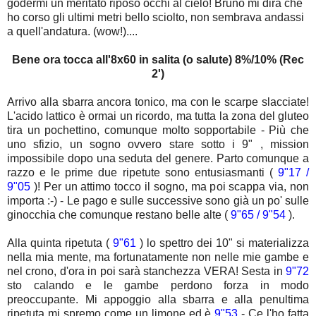
godermi un meritato riposo occhi al cielo! Bruno mi dirà che
ho corso gli ultimi metri bello sciolto, non sembrava andassi
a quell'andatura. (wow!)....
Bene ora tocca all'8x60 in salita (o salute) 8%/10% (Rec
2')
Arrivo alla sbarra ancora tonico, ma con le scarpe slacciate!
L'acido lattico è ormai un ricordo, ma tutta la zona del gluteo
tira un pochettino, comunque molto sopportabile - Più che
uno sfizio, un sogno ovvero stare sotto i 9" , mission
impossibile dopo una seduta del genere. Parto comunque a
razzo e le prime due ripetute sono entusiasmanti (
9"17 /
9"05
)! Per un attimo tocco il sogno, ma poi scappa via, non
importa :-) - Le pago e sulle successive sono già un po' sulle
ginocchia che comunque restano belle alte (
9"65 / 9"54
).
Alla quinta ripetuta (
9"61
) lo spettro dei 10" si materializza
nella mia mente, ma fortunatamente non nelle mie gambe e
nel crono, d'ora in poi sarà stanchezza VERA! Sesta in
9"72
sto calando e le gambe perdono forza in modo
preoccupante. Mi appoggio alla sbarra e alla penultima
ripetuta mi spremo come un limone ed è
9"53
- Ce l'ho fatta