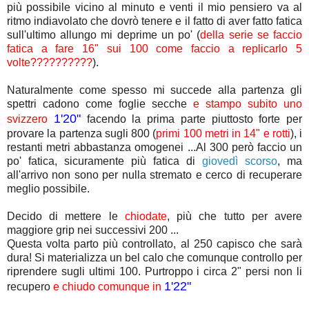
più possibile vicino al minuto e venti il mio pensiero va al
ritmo indiavolato che dovrò tenere e il fatto di aver fatto fatica
sull'ultimo allungo mi deprime un po' (
della serie se faccio
fatica a fare 16" sui 100 come faccio a replicarlo 5
volte??????????
).
Naturalmente come spesso mi succede alla partenza gli
spettri cadono come foglie secche
e stampo subito uno
1'20"
svizzero
facendo la prima parte piuttosto forte per
provare la partenza sugli 800 (
primi 100 metri in 14" e rotti
), i
restanti metri abbastanza omogenei ...Al 300 però faccio un
po' fatica, sicuramente più fatica di
giovedì scorso
, ma
all'arrivo non sono per nulla stremato e cerco di recuperare
meglio possibile.
Decido di mettere le
chiodate
, più che tutto per avere
maggiore grip nei successivi 200 ...
Questa volta parto più controllato, al 250 capisco che sarà
dura! Si materializza un bel calo che comunque controllo per
riprendere sugli ultimi 100. Purtroppo i circa 2" persi non li
1'22"
recupero
e chiudo comunque in