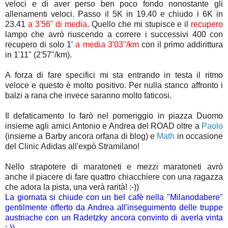
veloci e di aver perso ben poco fondo nonostante gli
allenamenti veloci. Passo il 5K in 19.40 e chiudo i 6K in
23.41
a 3'56" di media
. Quello che mi stupisce e il
recupero
lampo che avrò riuscendo a correre i successivi 400 con
recupero di solo 1'
a media 3'03"/km
con il primo addirittura
in 1'11" (2'57"/km).
A forza di fare specifici mi sta entrando in testa il ritmo
veloce e questo è molto positivo. Per nulla stanco affronto i
balzi a rana che invece saranno molto faticosi.
Il defaticamento lo farò nel pomeriggio in piazza Duomo
insieme agli amici Antonio e Andrea del ROAD oltre a
Paolo
(insieme a Barby ancora orfana di blog) e
Math
in occasione
del Clinic Adidas all'expò Stramilano!
Nello strapotere di maratoneti e mezzi maratoneti avrò
anche il piacere di fare quattro chiacchiere con una ragazza
che adora la pista, una verà rarità! :-))
La giornata si chiude con un bel cafè nella "Milanodabere"
gentilmente offerto da Andrea all'inseguimento delle truppe
austriache con un Radetzky ancora convinto di averla vinta
:-))