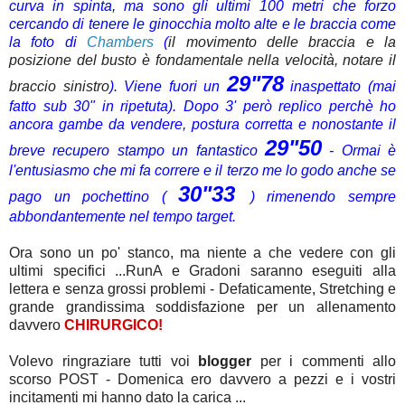
curva in spinta, ma sono gli ultimi 100 metri che forzo
cercando di tenere le ginocchia molto alte e le braccia come
la foto di
Chambers
(
il movimento delle braccia e la
posizione del busto è fondamentale nella velocità, notare il
29"78
braccio sinistro
). Viene fuori un
inaspettato (mai
fatto sub 30" in ripetuta). Dopo 3' però replico perchè ho
ancora gambe da vendere, postura corretta e nonostante il
29"50
breve recupero stampo un fantastico
- Ormai è
l'entusiasmo che mi fa correre e il terzo me lo godo anche se
30"33
pago un pochettino (
) rimenendo sempre
abbondantemente nel tempo target.
Ora sono un po' stanco, ma niente a che vedere con gli
ultimi specifici ...RunA e Gradoni saranno eseguiti alla
lettera e senza grossi problemi - Defaticamente, Stretching e
grande grandissima soddisfazione per un allenamento
davvero
CHIRURGICO!
Volevo ringraziare tutti voi
blogger
per i commenti allo
scorso POST - Domenica ero davvero a pezzi e i vostri
incitamenti mi hanno dato la carica ...