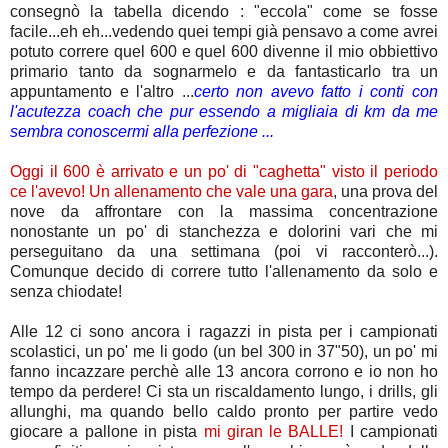
consegnò la tabella dicendo : "eccola" come se fosse
facile...eh eh...vedendo quei tempi già pensavo a come avrei
potuto correre quel 600 e quel 600 divenne il mio obbiettivo
primario tanto da sognarmelo e da fantasticarlo tra un
appuntamento e l'altro ...
certo non avevo fatto i conti con
l'acutezza coach che pur essendo a migliaia di km da me
sembra conoscermi alla perfezione ...
Oggi il 600 è arrivato e un po' di "caghetta" visto il periodo
ce l'avevo! Un allenamento che vale una gara
, una prova del
nove da affrontare con la massima concentrazione
nonostante un po' di stanchezza e dolorini vari che mi
perseguitano da una settimana (poi vi racconterò...).
Comunque decido di correre tutto l'allenamento da solo e
senza chiodate!
Alle 12 ci sono ancora i ragazzi in pista per i campionati
scolastici, un po' me li godo (un bel 300 in 37"50), un po' mi
fanno incazzare perchè alle 13 ancora corrono e io non ho
tempo da perdere! Ci sta un riscaldamento lungo, i drills, gli
allunghi, ma quando bello caldo pronto per partire vedo
giocare a pallone in pista
mi giran le BALLE!
I campionati