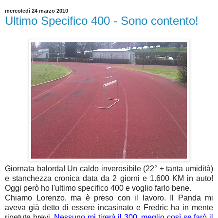
mercoledì 24 marzo 2010
Ultimo Specifico 400 - Sono contento!
Giornata balorda! Un caldo inverosibile (22° + tanta umidità)
e stanchezza cronica data da 2 giorni e 1.600 KM in auto!
Oggi però ho l'ultimo specifico 400 e voglio farlo bene.
Chiamo Lorenzo, ma è preso con il lavoro. Il Panda mi
aveva già detto di essere incasinato e Fredric ha in mente
ripetute brevi.
Nessuno mi tirerà il 300, meglio così se farò il