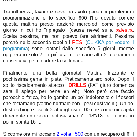
Tra influenza, lavoro e neve ho avuto parecchi problemi di
programmazione e lo specifico 800 l'ho dovuto correre
questa mattina presto anzichè mercoledì come previsto
giorno in cui ho "ripiegato" (causa neve) sulla
palestra
.
Scelta pessima, ma non potevo fare altrimenti. Pessima
perchè nella seconda tabella i
PESI
(
CLIKKA per vedere il
programma
) sono lontani dallo specifico 6 giorni, mentre
oggi erano solo 2. In più ora mi toccano altri 2 allenamenti
consecutivi per chiudere la settimana.
Finalmente una bella giornata! Mattina frizzante e
pochissima gente in pista. Praticamente ero solo. Dopo il
solito riscaldamento attacco i
DRILLS
(FAT giuro domenica
sera li spiego per bene eh eh). Noto però che faccio
parecchia fatica, ho le gambe un po' indolenzite e i flessori
che reclamano (vabbè normale con i pesi così vicini). Un po'
di stretching e i soliti 3 allunghi sui 100 che come mi capita
di recente non sono "entusiasmanti" : 18"/18" e l'ultimo un
po' in spinta 16" ....
Siccome ora mi toccano
2 volte i 500
con un recupero di 6' il