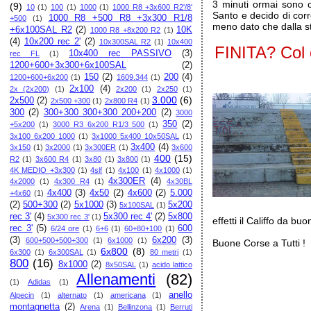
3 minuti ormai sono 
(9)
10
(1)
100
(1)
1000
(1)
1000 R8 +3x600 R2'/8'
Santo e decido di corre
1000 R8 +500 R8 +3x300 R1/8
+500
(1)
meno dato che dalla st
+6x100SAL R2
(2)
10K
1000 R8 +8x200 R2
(1)
(4)
10x200 rec 2'
(2)
10x300SAL R2
(1)
10x400
FINITA? Col c
10x400 rec PASSIVO
(3)
rec FL
(1)
1200+600+3x300+6x100SAL
(2)
150
(2)
200
(4)
1200+600+6x200
(1)
1609.344
(1)
2x100
(4)
2x (2x200)
(1)
2x200
(1)
2x250
(1)
3.000
(6)
2x500
(2)
2x500 +300
(1)
2x800 R4
(1)
300
(2)
300+300 300+300 200+200
(2)
3000
350
(2)
+5x200
(1)
3000 R3 6x200 R1/3 500
(1)
3x100 6x200 1000
(1)
3x1000 5x400 10x50SAL
(1)
3x400
(4)
3x150
(1)
3x2000
(1)
3x300ER
(1)
3x600
400
(15)
R2
(1)
3x600 R4
(1)
3x80
(1)
3x800
(1)
4K MEDIO +3x300
(1)
4slf
(1)
4x100
(1)
4x1000
(1)
4x300ER
(4)
4x2000
(1)
4x300 R4
(1)
4x30BL
4x400
(3)
4x50
(2)
4x600
(2)
5.000
+4x60
(1)
(2)
500+300
(2)
5x1000
(3)
5x200
5x100SAL
(1)
rec 3'
(4)
5x300 rec 4'
(2)
5x800
5x300 rec 3'
(1)
effetti il Califfo da bu
rec 3'
(5)
600
6/24 ore
(1)
6+6
(1)
60+80+100
(1)
(3)
6x200
(3)
600+500+500+300
(1)
6x1000
(1)
Buone Corse a Tutti !
6x800
(8)
6x300
(1)
6x300SAL
(1)
80 metri
(1)
800
(16)
8x1000
(2)
8x50SAL
(1)
acido lattico
Allenamenti
(82)
(1)
Adidas
(1)
anello
Alpecin
(1)
alternato
(1)
americana
(1)
montagnetta
(2)
Arena
(1)
Bellinzona
(1)
Berruti