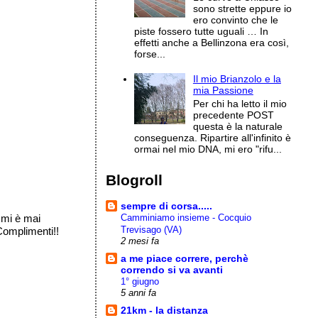
sono strette eppure io
ero convinto che le
piste fossero tutte uguali … In
effetti anche a Bellinzona era così,
forse...
Il mio Brianzolo e la
mia Passione
Per chi ha letto il mio
precedente POST
questa è la naturale
conseguenza. Ripartire all'infinito è
ormai nel mio DNA, mi ero "rifu...
Blogroll
sempre di corsa.....
Camminiamo insieme - Cocquio
 mi è mai
Trevisago (VA)
Complimenti!!
2 mesi fa
a me piace correre, perchè
correndo si va avanti
1° giugno
5 anni fa
21km - la distanza