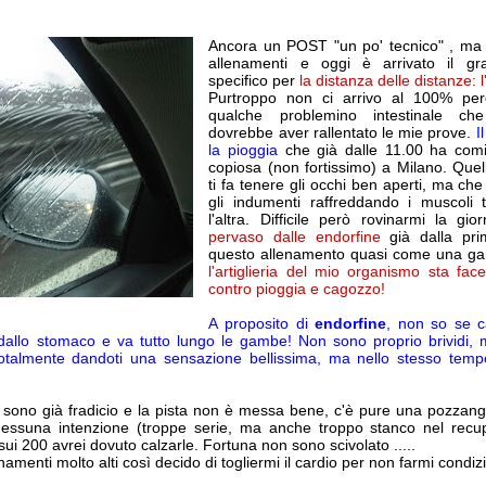
Ancora un POST "un po' tecnico" , ma 
allenamenti e oggi è arrivato il gr
specifico per
la distanza delle distanze: l
Purtroppo non ci arrivo al 100% per
qualche problemino intestinale c
dovrebbe aver rallentato le mie prove.
I
la pioggia
che già dalle 11.00 ha comi
copiosa (non fortissimo) a Milano. Que
ti fa tenere gli occhi ben aperti, ma ch
gli indumenti raffreddando i muscoli 
l'altra. Difficile però rovinarmi la g
pervaso dalle endorfine
già dalla pri
questo allenamento quasi come una ga
l'artiglieria del mio organismo sta fa
contro pioggia e cagozzo!
A proposito di
endorfine
, non so se c
 dallo stomaco e va tutto lungo le gambe! Non sono proprio brividi, 
 totalmente dandoti una sensazione bellissima, ma nello stesso tem
to sono già fradicio e la pista non è messa bene, c'è pure una pozzan
nessuna intenzione (troppe serie, ma anche troppo stanco nel rec
sui 200 avrei dovuto calzarle. Fortuna non sono scivolato .....
namenti molto alti così decido di togliermi il cardio per non farmi condi