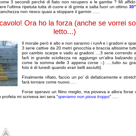
come 3 secondi perchè di fiato non recupero e le gambe ? Mi affido
re l'ultima ripetuta tutta di cuore e di grinta e salta fuori un ottimo
30"
anchezza non riesco quasi a stoppare il garmin ......
avolo! Ora ho la forza (anche se vorrei so
letto...)
Il morale però è alto e non saranno i runA e i gradoni e spac
3 serie cattive da 20 metri ginocchia e braccia altissime tut
poi cambio scarpe e vado ai gradoni ....3 serie correndo 
farli in grande scioltezza ne aggiungo un'altra balzando p
come la somma delle 3 appena corse :-) .....tutto su gradon
foto è di lunedì quando eran belli asciutti).
Finalmente rifiato, faccio un po' di defaticamente e stretc
farà tornare come nuovo.....
Forse speravo un filino meglio, ma pioveva e allora forse v
on profeta mi scriveva ieri sera "
speriamo non piova troppo
" .....