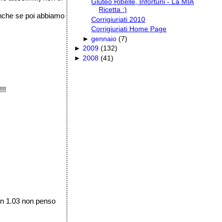
Gluteo Ribelle, Infortuni - La MIA
Ricetta :)
 anche se poi abbiamo
Corrigiuriati 2010
Corrigiuriati Home Page
►
gennaio
(
7
)
►
2009
(
132
)
►
2008
(
41
)
!!!
 in 1.03 non penso