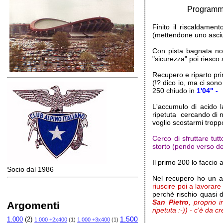
Programmi
Finito il riscaldament
(mettendone uno asciut
Con pista bagnata non
"sicurezza" poi riesco
Recupero e riparto pri
(!? dico io, ma ci sono
250 chiudo in
1'04" -
L'accumulo di acido la
ripetuta cercando di n
voglio scostarmi tropp
Cerco di sfruttare tu
storto (pendo verso des
Il primo 200 lo facci
Socio dal 1986
Nel recupero ho un at
riuscire poi a lavorare
perchè rischio quasi d
San Pietro
, proprio 
Argomenti
ripetuta :-)) - c'è da c
1.500
1.000
(2)
1.000 +2x400
(1)
1.000 +3x400
(1)