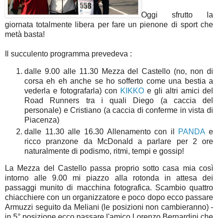
Oggi sfrutto la
giornata totalmente libera per fare un pienone di sport che
metà basta!
Il succulento programma prevedeva :
dalle 9.00 alle 11.30 Mezza del Castello (no, non di
corsa eh eh anche se ho sofferto come una bestia a
vederla e fotografarla) con
KIKKO
e gli altri amici del
Road Runners tra i quali Diego (a caccia del
personale) e Cristiano (a caccia di conferme in vista di
Piacenza)
dalle 11.30 alle 16.30 Allenamento con il
PANDA
e
ricco pranzone da McDonald a parlare per 2 ore
naturalmente di podismo, ritmi, tempi e gossip!
La Mezza del Castello passa proprio sotto casa mia così
intorno alle 9.00 mi piazzo alla rotonda in attesa dei
passaggi munito di macchina fotografica. Scambio quattro
chiacchiere con un organizzatore e poco dopo ecco passare
Armuzzi seguito da Meliani (le posizioni non cambieranno) -
in 5° posizione ecco passare l'amico Lorenzo Bernardini che