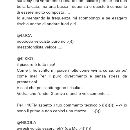
sui 40fly dai veramente l'idea di non faticare perchè hai una
bella falcata, ma una bassa frequenza e questo ti consente
di essere molto composto ....
Io aumentando la frequenza mi scompongo e se esagero
rischio anche di andare fuori giri ....
@LUCA
noooooo velocista puro no :-)))
mezzofondista veloce ....
@KIKKO
il piacere è tutto mio!
Come ti ho scritto mi piace molto come vivi la corsa, un po'
come me! Per il puro divertimento e senza stress da
prestazioni ...
è così che poi si ottengono i risultati ...
Vedrai che l'under 3 arriva e anche velocemente....
Per i 40Fly aspetto il tuo commento tecnico :-))))))))) ---> io
sono il primo a non capirci una mazza ....:-))))
@NICOLA
avresti voluto esserci eh? (da Mc :-)))))))