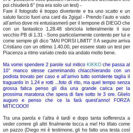
poi chiuderà 6° (ma era solo un test) -
Fare il fotografo è troppo divertente e tra uno scatto e un
saluto faccio fuori una card da 2giga! - Prendo l'auto e vado
all'arrivo dove mi entusiasmerò per il tempone di DIEGO che
con un fantastico 1.28.48 sbriciola letteralmente il suo
vecchio PB di 1.31 - Sono particolarmente contento per lui e
come sempre gli dico "MAI PORSI LIMITI" !! A seguire arriva
Cristiano con un ottimo 1.40.00, per essere stato un test per
Piacenza a ritmo variato credo sia andato molto bene.
Ma vorrei spendere 2 parole sul mitico
KIKKO
che passa al
10° manco stesse camminando chiacchierando con un
podista trovato per caso e all'arrivo tutto sorridente taglia il
traguardo in 1.24 e rotti ...foto di rito, ma quel tempo senza
grossa fatica penso gli dia una grande carica per la
prossima maratona che spera di fare sotto le 3 ore. Glielo
auguro e penso che ce la farà quest'anno! FORZA
MITICOOO!!
Tra una parola e l'altra è tardi e dopo tanta sofferenza a
veder correre gli altri finalmente tocca a me! Ho tifato come
un pazzo (Diego mi è testimone, gli ho fatto una testa così