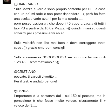
@GIAN CARLO
Sulla Mezza è vero e sono proprio contento per lui. La cosa
che un po' mi rode è non poter rispondere :-), però ho fatto
una scelta e vado avanti per la mia strada ....
però posso assicurarti che dopo i 40 vado a caccia di tutti i
tuoi PB a partire da 10K e Mezza :-)) quindi rimani su questi
schermi per i prossimi anni eh eh
Sulla velocità non l'ho mai fatta e devo correggere tante
cose :-)) grazie cmq per i consigli!!
Sulla scommessa NOOOOOOOO secondo me fai meno di
1.28.48 ...scommettiamo? :-))
@CRISTIANO
peccato, ti saresti divertito ...
Per il test: è andato benone!
@PANDA
l'importante è la sostanza dai ...sul 150 si peccato, ma la
percezione è che fosse molto veloce, sicuramente il +
veloce dei 3.....