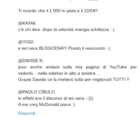
Ti ricordo che il 1.000 in pista è il 22/04!!
@KAYAK
c'è chi dice: dopo la velocità mangia schifezze :-)
@YOGI
e ieri sera BLOGCENA!!! Presto il resoconto :-)
@DAVIDE R.
puoi anche andare sulla mia pagina di YouTube per
vederlo....nella sidebar in alto a sinistra....
Grazie Davide ce la metterò tutta per migliorarli TUTTI !!
@PAOLO CIBULO
in effetti era il discorso di ieri sera :-)))
A me cmq McDonald piace :)
Rispondi