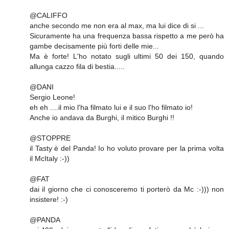
@CALIFFO
anche secondo me non era al max, ma lui dice di si ...
Sicuramente ha una frequenza bassa rispetto a me però ha
gambe decisamente più forti delle mie...
Ma è forte! L'ho notato sugli ultimi 50 dei 150, quando
allunga cazzo fila di bestia.....
@DANI
Sergio Leone!
eh eh ....il mio l'ha filmato lui e il suo l'ho filmato io!
Anche io andava da Burghi, il mitico Burghi !!
@STOPPRE
il Tasty è del Panda! Io ho voluto provare per la prima volta
il McItaly :-))
@FAT
dai il giorno che ci conosceremo ti porterò da Mc :-))) non
insistere! :-)
@PANDA