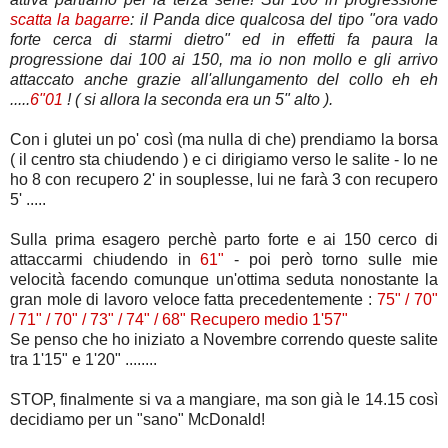
scatta la bagarre
: il Panda dice qualcosa del tipo "ora vado
forte cerca di starmi dietro" ed in effetti fa paura la
progressione dai 100 ai 150, ma io non mollo e gli arrivo
attaccato anche grazie all'allungamento del collo eh eh
.....
6"01
! ( si allora la seconda era un 5" alto ).
Con i glutei un po' così (ma nulla di che) prendiamo la borsa
( il centro sta chiudendo ) e ci dirigiamo verso le salite - Io ne
ho 8 con recupero 2' in souplesse, lui ne farà 3 con recupero
5' .....
Sulla prima esagero perchè parto forte e ai 150 cerco di
attaccarmi chiudendo in
61"
- poi però torno sulle mie
velocità facendo comunque un'ottima seduta nonostante la
gran mole di lavoro veloce fatta precedentemente :
75" / 70"
/ 71" / 70" / 73" / 74" / 68" Recupero medio 1'57"
Se penso che ho iniziato a Novembre correndo queste salite
tra 1'15" e 1'20" ........
STOP, finalmente si va a mangiare, ma son già le 14.15 così
decidiamo per un "sano" McDonald!