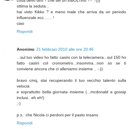
cosa devo dirti ? che sei un inBOLTino ?? :-)))
ottima la seduta...
hai visto Kikko ? e meno male che arriva da un periodo
influenzale ecc....... !
ciao
Rispondi
Anonimo
21 febbraio 2010 alle ore 20:46
...sul tuo video ho fatto casini con la telecamera...sul 150 ho
fatto casini col cronometro...insomma...non so se ti
conviene ancora che ci alleniamo insieme... :-))
bravo cmq, stai recuperando il tuo vecchio talento sulla
velocià
e soprattutto bella giornata insieme (...mcdonald e gossip
inclusi...eh eh!)
;-)
p.s.: che Nicola ci perdoni per il pasto insano
Rispondi