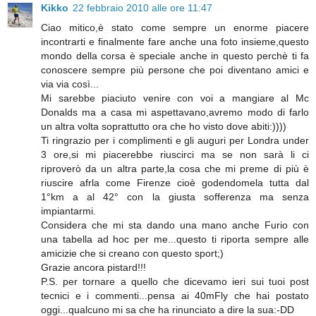
Kikko
22 febbraio 2010 alle ore 11:47
Ciao mitico,è stato come sempre un enorme piacere
incontrarti e finalmente fare anche una foto insieme,questo
mondo della corsa è speciale anche in questo perchè ti fa
conoscere sempre più persone che poi diventano amici e
via via così...
Mi sarebbe piaciuto venire con voi a mangiare al Mc
Donalds ma a casa mi aspettavano,avremo modo di farlo
un altra volta soprattutto ora che ho visto dove abiti:))))
Ti ringrazio per i complimenti e gli auguri per Londra under
3 ore,si mi piacerebbe riuscirci ma se non sarà li ci
riproverò da un altra parte,la cosa che mi preme di più è
riuscire afrla come Firenze cioè godendomela tutta dal
1°km a al 42° con la giusta sofferenza ma senza
impiantarmi.
Considera che mi sta dando una mano anche Furio con
una tabella ad hoc per me...questo ti riporta sempre alle
amicizie che si creano con questo sport;)
Grazie ancora pistard!!!
P.S. per tornare a quello che dicevamo ieri sui tuoi post
tecnici e i commenti...pensa ai 40mFly che hai postato
oggi...qualcuno mi sa che ha rinunciato a dire la sua:-DD