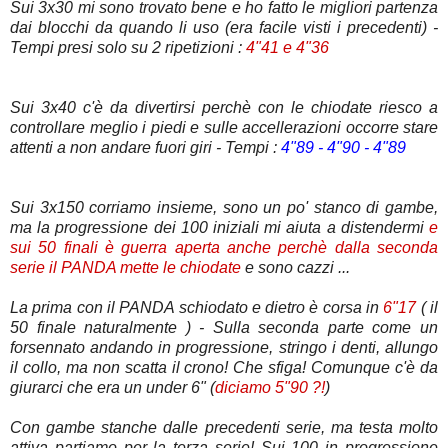
Sui 3x30 mi sono trovato bene e ho fatto le migliori partenza
dai blocchi da quando li uso (era facile visti i precedenti) -
Tempi presi solo su 2 ripetizioni :
4"41 e 4"36
Sui 3x40 c'è da divertirsi perchè con le chiodate riesco a
controllare meglio i piedi e sulle accellerazioni occorre stare
attenti a non andare fuori giri - Tempi :
4"89 - 4"90 - 4"89
Sui 3x150 corriamo insieme, sono un po' stanco di gambe,
ma la progressione dei 100 iniziali mi aiuta a distendermi
e
sui 50 finali è guerra aperta anche perchè dalla seconda
serie il PANDA mette le chiodate
e sono cazzi ...
La prima con il PANDA schiodato e dietro è corsa in
6"17
( il
50 finale naturalmente ) - Sulla seconda parte come un
forsennato andando in progressione, stringo i denti, allungo
il collo, ma non scatta il crono! Che sfiga! Comunque c'è da
giurarci che era un under 6" (
diciamo 5"90 ?!
)
Con gambe stanche dalle precedenti serie, ma testa molto
attiva partiamo per la terza serie! Sui 100 in progressione