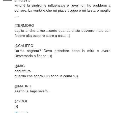
@TOSTO
Finchè la sindrome influenzale è lieve non ho problemi a
correre. La verità è che mi piace troppo e mi fa stare meglio
....
@ERMORO
capita anche a me ...certo quando si sta davvero male con
febbre alta occorre stare a casa :-(
@CALIFFO
l'arma segreta? Devo prendere bene la mira e avere
l'avversario a fianco :-))
@MIC
addirittura....
guarda che sopra i 38 sono in coma :-))
@MAURO
esatto! al lago salato...
@YOGI
:-)