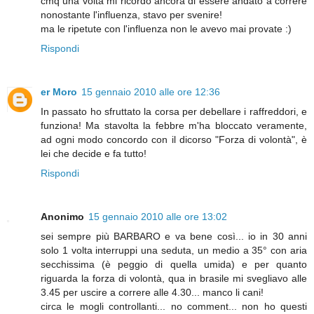
cmq una volta mi ricordo ancora di essere andato a correre
nonostante l'influenza, stavo per svenire!
ma le ripetute con l'influenza non le avevo mai provate :)
Rispondi
er Moro
15 gennaio 2010 alle ore 12:36
In passato ho sfruttato la corsa per debellare i raffreddori, e
funziona! Ma stavolta la febbre m'ha bloccato veramente,
ad ogni modo concordo con il dicorso "Forza di volontà", è
lei che decide e fa tutto!
Rispondi
Anonimo
15 gennaio 2010 alle ore 13:02
sei sempre più BARBARO e va bene così... io in 30 anni
solo 1 volta interruppi una seduta, un medio a 35° con aria
secchissima (è peggio di quella umida) e per quanto
riguarda la forza di volontà, qua in brasile mi svegliavo alle
3.45 per uscire a correre alle 4.30... manco li cani!
circa le mogli controllanti... no comment... non ho questi