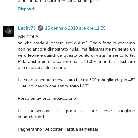
e poi andare a correre!!! chi la sente più?
Rispondi
Lucky73
15 gennaio 2010 alle ore 11:59
@NICOLA
sai che credo di essere tutti e due? Oddio forte lo vedremo
non ho ancora dimostrato nulla, ma fisicamente mi sento un
vero leone e quindi da questo punto di vista mi sento forte.
Pirla anche perchè correre non al 100% ti porta a rischiare
e io spesso sfido la sorte.....
La scorsa seduta avevo fatto i primi 300 (sbagliando) in 45"
...ieri col cavolo che stavo sotto i 49" .....
Forse pirla+forte=motivazione
La motivazione si porta a fare cose sbagliate
imponderabili....
Pagheranno? Ai posteri l'ardua sentenza!