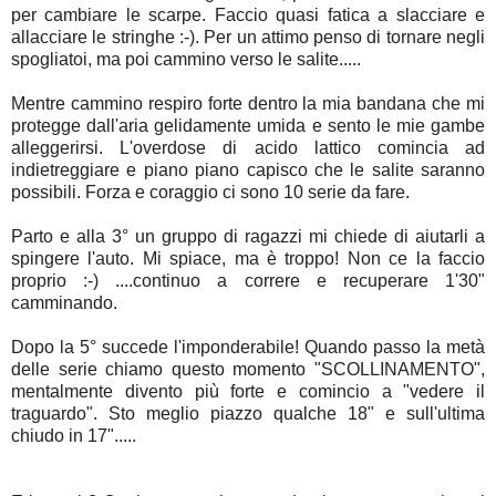
per cambiare le scarpe. Faccio quasi fatica a slacciare e
allacciare le stringhe :-). Per un attimo penso di tornare negli
spogliatoi, ma poi cammino verso le salite.....
Mentre cammino respiro forte dentro la mia bandana che mi
protegge dall'aria gelidamente umida e sento le mie gambe
alleggerirsi. L'overdose di acido lattico comincia ad
indietreggiare e piano piano capisco che le salite saranno
possibili. Forza e coraggio ci sono 10 serie da fare.
Parto e alla 3° un gruppo di ragazzi mi chiede di aiutarli a
spingere l'auto. Mi spiace, ma è troppo! Non ce la faccio
proprio :-) ....continuo a correre e recuperare 1'30"
camminando.
Dopo la 5° succede l'imponderabile! Quando passo la metà
delle serie chiamo questo momento "SCOLLINAMENTO",
mentalmente divento più forte e comincio a "vedere il
traguardo". Sto meglio piazzo qualche 18" e sull'ultima
chiudo in 17".....