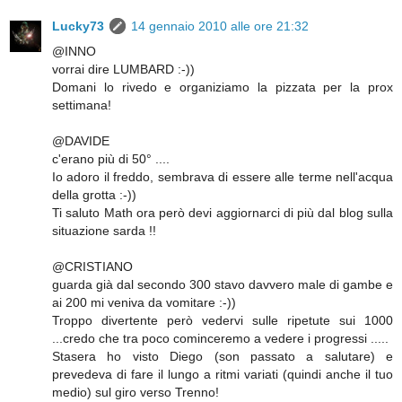
Lucky73
14 gennaio 2010 alle ore 21:32
@INNO
vorrai dire LUMBARD :-))
Domani lo rivedo e organiziamo la pizzata per la prox
settimana!
@DAVIDE
c'erano più di 50° ....
Io adoro il freddo, sembrava di essere alle terme nell'acqua
della grotta :-))
Ti saluto Math ora però devi aggiornarci di più dal blog sulla
situazione sarda !!
@CRISTIANO
guarda già dal secondo 300 stavo davvero male di gambe e
ai 200 mi veniva da vomitare :-))
Troppo divertente però vedervi sulle ripetute sui 1000
...credo che tra poco cominceremo a vedere i progressi .....
Stasera ho visto Diego (son passato a salutare) e
prevedeva di fare il lungo a ritmi variati (quindi anche il tuo
medio) sul giro verso Trenno!