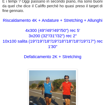
E i tempi ? Oggi passano in secondo piano, ma sono buoni
da quel che dice il Califfo perchè ho quasi preso il target di
fine gennaio.
Riscaldamento 4K + Andature + Stretching + Allunghi
4x300 (49"/49"/49"/50") rec 5'
3x200 (32"/31"/32") rec 2"
10x100 salita (19"/19"/18"/19"/18"/18"/18"/19"/17") rec
1'30"
Defaticamento 2K + Stretching