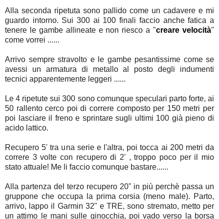
Alla seconda ripetuta sono pallido come un cadavere e mi
guardo intorno. Sui 300 ai 100 finali faccio anche fatica a
tenere le gambe allineate e non riesco a "
creare velocità
"
come vorrei ......
Arrivo sempre stravolto e le gambe pesantissime come se
avessi un armatura di metallo al posto degli indumenti
tecnici apparentemente leggeri ......
Le 4 ripetute sui 300 sono comunque speculari parto forte, ai
50 rallento cerco poi di correre composto per 150 metri per
poi lasciare il freno e sprintare sugli ultimi 100 già pieno di
acido lattico.
Recupero 5' tra una serie e l'altra, poi tocca ai 200 metri da
correre 3 volte con recupero di 2' , troppo poco per il mio
stato attuale! Me li faccio comunque bastare......
Alla partenza del terzo recupero 20" in più perchè passa un
gruppone che occupa la prima corsia (meno male). Parto,
arrivo, lappo il Garmin 32" e TRE, sono stremato, metto per
un attimo le mani sulle ginocchia, poi vado verso la borsa