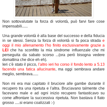
Non sottovalutate la forza di volontà, può farvi fare cose
impensabili......
Una grande volontà è alla base del successo e della fiducia
in se stessi. Senza la forza di volontà si fa poca strada
e
oggi il mio allenamento l'ho finito esclusivamente grazie a
LEI
che ha sconfitto la mia sindrome influenzale che mi
perseguita da sabato scorso ...(ora però bisogna vedere
domattina che dice eh eh).
Ieri c'è stato il picco,
l'altro ieri ho corso il fondo lento a 5.13
facendo una fatica allucinante
, ma oggi sembrava andare
meglio, sembrava......
Non mi era mai capitato il bruciore alle gambe durante il
recupero tra una ripetuta e l'altra. Bruciavano talmente che
facevano male e ad ogni inizio recupero fantasticavo su
come affrontare la successiva ripetuta. Non bastava il fiato
grosso .....si erano coalizzati :-)