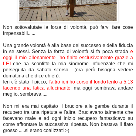
Non sottovalutate la forza di volontà, può farvi fare cose
impensabili......
Una grande volontà è alla base del successo e della fiducia
in se stessi. Senza la forza di volontà si fa poca strada
e
oggi il mio allenamento l'ho finito esclusivamente grazie a
LEI
che ha sconfitto la mia sindrome influenzale che mi
perseguita da sabato scorso ...(ora però bisogna vedere
domattina che dice eh eh).
Ieri c'è stato il picco,
l'altro ieri ho corso il fondo lento a 5.13
facendo una fatica allucinante
, ma oggi sembrava andare
meglio, sembrava......
Non mi era mai capitato il bruciore alle gambe durante il
recupero tra una ripetuta e l'altra. Bruciavano talmente che
facevano male e ad ogni inizio recupero fantasticavo su
come affrontare la successiva ripetuta. Non bastava il fiato
grosso .....si erano coalizzati :-)