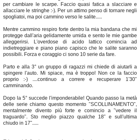
per cambiare le scarpe. Faccio quasi fatica a slacciare e
allacciare le stringhe :-). Per un attimo penso di tornare negli
spogliatoi, ma poi cammino verso le salite.....
Mentre cammino respiro forte dentro la mia bandana che mi
protegge dall'aria gelidamente umida e sento le mie gambe
alleggerirsi. L'overdose di acido lattico comincia ad
indietreggiare e piano piano capisco che le salite saranno
possibili. Forza e coraggio ci sono 10 serie da fare.
Parto e alla 3° un gruppo di ragazzi mi chiede di aiutarli a
spingere l'auto. Mi spiace, ma è troppo! Non ce la faccio
proprio :-) ....continuo a correre e recuperare 1'30"
camminando.
Dopo la 5° succede l'imponderabile! Quando passo la metà
delle serie chiamo questo momento "SCOLLINAMENTO",
mentalmente divento più forte e comincio a "vedere il
traguardo". Sto meglio piazzo qualche 18" e sull'ultima
chiudo in 17".....