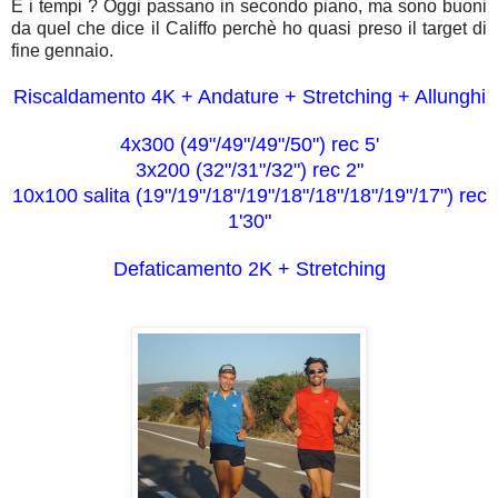
E i tempi ? Oggi passano in secondo piano, ma sono buoni
da quel che dice il Califfo perchè ho quasi preso il target di
fine gennaio.
Riscaldamento 4K + Andature + Stretching + Allunghi
4x300 (49"/49"/49"/50") rec 5'
3x200 (32"/31"/32") rec 2"
10x100 salita (19"/19"/18"/19"/18"/18"/18"/19"/17") rec
1'30"
Defaticamento 2K + Stretching