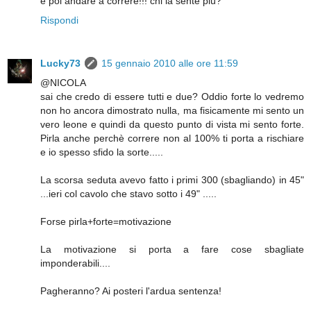
e poi andare a correre!!! chi la sente più?
Rispondi
Lucky73
15 gennaio 2010 alle ore 11:59
@NICOLA
sai che credo di essere tutti e due? Oddio forte lo vedremo
non ho ancora dimostrato nulla, ma fisicamente mi sento un
vero leone e quindi da questo punto di vista mi sento forte.
Pirla anche perchè correre non al 100% ti porta a rischiare
e io spesso sfido la sorte.....
La scorsa seduta avevo fatto i primi 300 (sbagliando) in 45"
...ieri col cavolo che stavo sotto i 49" .....
Forse pirla+forte=motivazione
La motivazione si porta a fare cose sbagliate
imponderabili....
Pagheranno? Ai posteri l'ardua sentenza!