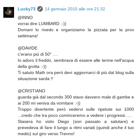
Lucky73
14 gennaio 2010 alle ore 21:32
@INNO
vorrai dire LUMBARD :-))
Domani lo rivedo e organiziamo la pizzata per la prox
settimana!
@DAVIDE
c'erano più di 50° ....
Io adoro il freddo, sembrava di essere alle terme nell'acqua
della grotta :-))
Ti saluto Math ora però devi aggiornarci di più dal blog sulla
situazione sarda !!
@CRISTIANO
guarda già dal secondo 300 stavo davvero male di gambe e
ai 200 mi veniva da vomitare :-))
Troppo divertente però vedervi sulle ripetute sui 1000
...credo che tra poco cominceremo a vedere i progressi .....
Stasera ho visto Diego (son passato a salutare) e
prevedeva di fare il lungo a ritmi variati (quindi anche il tuo
medio) sul giro verso Trenno!