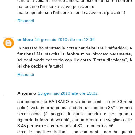
cmq una volta mi ricordo ancora di essere andato a correre
nonostante l'influenza, stavo per svenire!
ma le ripetute con l'influenza non le avevo mai provate :)
Rispondi
er Moro
15 gennaio 2010 alle ore 12:36
In passato ho sfruttato la corsa per debellare i raffreddori, e
funziona! Ma stavolta la febbre m'ha bloccato veramente,
ad ogni modo concordo con il dicorso "Forza di volontà", è
lei che decide e fa tutto!
Rispondi
Anonimo
15 gennaio 2010 alle ore 13:02
sei sempre più BARBARO e va bene così... io in 30 anni
solo 1 volta interruppi una seduta, un medio a 35° con aria
secchissima (è peggio di quella umida) e per quanto
riguarda la forza di volontà, qua in brasile mi svegliavo alle
3.45 per uscire a correre alle 4.30... manco li cani!
circa le mogli controllanti... no comment... non ho questi