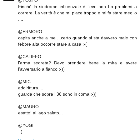
@TOSTO
Finchè la sindrome influenzale è lieve non ho problemi a
correre. La verità è che mi piace troppo e mi fa stare meglio
....
@ERMORO
capita anche a me ...certo quando si sta davvero male con
febbre alta occorre stare a casa :-(
@CALIFFO
l'arma segreta? Devo prendere bene la mira e avere
l'avversario a fianco :-))
@MIC
addirittura....
guarda che sopra i 38 sono in coma :-))
@MAURO
esatto! al lago salato...
@YOGI
:-)