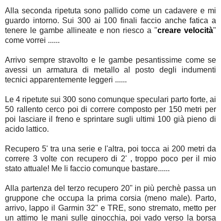
Alla seconda ripetuta sono pallido come un cadavere e mi
guardo intorno. Sui 300 ai 100 finali faccio anche fatica a
tenere le gambe allineate e non riesco a "
creare velocità
"
come vorrei ......
Arrivo sempre stravolto e le gambe pesantissime come se
avessi un armatura di metallo al posto degli indumenti
tecnici apparentemente leggeri ......
Le 4 ripetute sui 300 sono comunque speculari parto forte, ai
50 rallento cerco poi di correre composto per 150 metri per
poi lasciare il freno e sprintare sugli ultimi 100 già pieno di
acido lattico.
Recupero 5' tra una serie e l'altra, poi tocca ai 200 metri da
correre 3 volte con recupero di 2' , troppo poco per il mio
stato attuale! Me li faccio comunque bastare......
Alla partenza del terzo recupero 20" in più perchè passa un
gruppone che occupa la prima corsia (meno male). Parto,
arrivo, lappo il Garmin 32" e TRE, sono stremato, metto per
un attimo le mani sulle ginocchia, poi vado verso la borsa