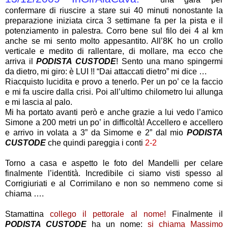
confermare di riuscire a stare sui 40 minuti nonostante la
preparazione iniziata circa 3 settimane fa per la pista e il
potenziamento in palestra. Corro bene sul filo dei 4 al km
anche se mi sento molto appesantito. All’8K ho un crollo
verticale e medito di rallentare, di mollare, ma ecco che
arriva il
PODISTA CUSTODE
! Sento una mano spingermi
da dietro, mi giro: è LUI !! “Dai attaccati dietro” mi dice …
Riacquisto lucidita e provo a tenerlo. Per un po’ ce la faccio
e mi fa uscire dalla crisi. Poi all’ultimo chilometro lui allunga
e mi lascia al palo.
Mi ha portato avanti però e anche grazie a lui vedo l’amico
Simone a 200 metri un po’ in difficoltà! Accellero e accellero
e arrivo in volata a 3” da Simome e 2” dal mio
PODISTA
CUSTODE
che quindi pareggia i conti
2-2
Torno a casa e aspetto le foto del Mandelli per celare
finalmente l’identità. Incredibile ci siamo visti spesso al
Corrigiuriati e al Corrimilano e non so nemmeno come si
chiama ….
Stamattina
collego il pettorale al nome!
Finalmente il
PODISTA CUSTODE
ha un nome:
si chiama Massimo