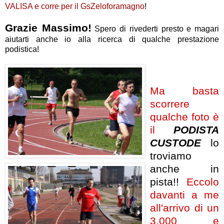
VALISA e corre per il GsZeloforamagno
!
Grazie Massimo!
Spero di rivederti presto e magari
aiutarti anche io alla ricerca di qualche prestazione
podistica!
Ma basta
scorrere
qualche foto è
il
PODISTA
CUSTODE
l
o
troviamo
anche in
pista!!
Eccolo
davanti a me
all'arrivo di un
3.000 e