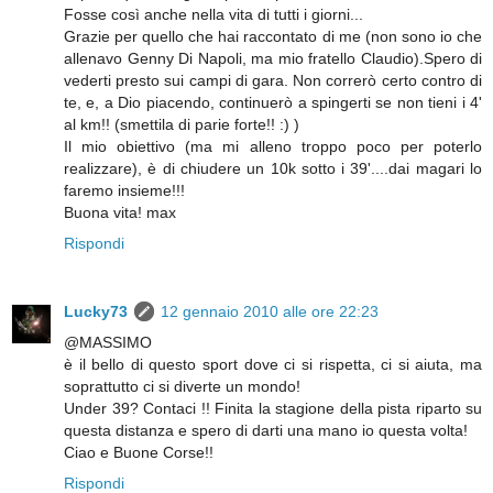
Fosse così anche nella vita di tutti i giorni...
Grazie per quello che hai raccontato di me (non sono io che
allenavo Genny Di Napoli, ma mio fratello Claudio).Spero di
vederti presto sui campi di gara. Non correrò certo contro di
te, e, a Dio piacendo, continuerò a spingerti se non tieni i 4'
al km!! (smettila di parie forte!! :) )
Il mio obiettivo (ma mi alleno troppo poco per poterlo
realizzare), è di chiudere un 10k sotto i 39'....dai magari lo
faremo insieme!!!
Buona vita! max
Rispondi
Lucky73
12 gennaio 2010 alle ore 22:23
@MASSIMO
è il bello di questo sport dove ci si rispetta, ci si aiuta, ma
soprattutto ci si diverte un mondo!
Under 39? Contaci !! Finita la stagione della pista riparto su
questa distanza e spero di darti una mano io questa volta!
Ciao e Buone Corse!!
Rispondi