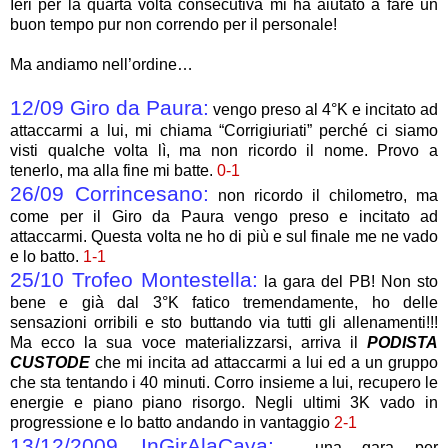
Ieri per la quarta volta consecutiva mi ha aiutato a fare un
buon tempo pur non correndo per il personale!
Ma andiamo nell’ordine…
12/09 Giro da Paura:
vengo preso al 4°K e incitato ad
attaccarmi a lui, mi chiama “Corrigiuriati” perché ci siamo
visti qualche volta lì, ma non ricordo il nome. Provo a
tenerlo, ma alla fine mi batte.
0-1
26/09 Corrincesano:
non ricordo il chilometro, ma
come per il Giro da Paura vengo preso e incitato ad
attaccarmi. Questa volta ne ho di più e sul finale me ne vado
e lo batto.
1-1
25/10 Trofeo Montestella:
la gara del PB! Non sto
bene e già dal 3°K fatico tremendamente, ho delle
sensazioni orribili e sto buttando via tutti gli allenamenti!!!
Ma ecco la sua voce materializzarsi, arriva il
PODISTA
CUSTODE
che mi incita ad attaccarmi a lui ed a un gruppo
che sta tentando i 40 minuti. Corro insieme a lui, recupero le
energie e piano piano risorgo. Negli ultimi 3K vado in
progressione e lo batto andando in vantaggio
2-1
13/12/2009 InGirAlaCava:
una gara per