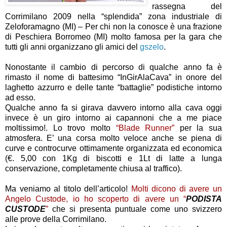
rassegna del
Corrimilano 2009 nella “splendida” zona industriale di
Zeloforamagno (MI) – Per chi non la conosce è una frazione
di Peschiera Borromeo (MI) molto famosa per la gara che
tutti gli anni organizzano gli amici del
gszelo
.
Nonostante il cambio di percorso di qualche anno fa è
rimasto il nome di battesimo “InGirAlaCava” in onore del
laghetto azzurro e delle tante “battaglie” podistiche intorno
ad esso.
Qualche anno fa si girava davvero intorno alla cava oggi
invece è un giro intorno ai capannoni che a me piace
moltissimo!. Lo trovo molto
“Blade Runner”
per la sua
atmosfera. E’ una corsa molto veloce anche se piena di
curve e controcurve ottimamente organizzata ed economica
(€. 5,00 con 1Kg di biscotti e 1Lt di latte a lunga
conservazione, completamente chiusa al traffico).
Ma veniamo al titolo dell’articolo!
Molti dicono di avere un
Angelo Custode, io ho scoperto di avere un “
PODISTA
CUSTODE
”
che si presenta puntuale come uno svizzero
alle prove della Corrimilano.