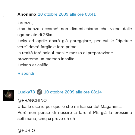
Anonimo
10 ottobre 2009 alle ore 03:41
lorenzo,
c'ha benza eccome! non dimentichiamo che viene dalle
sgamelate di 26km...
lucky ad aprile dovrà già gareggiare, per cui le "ripetute
vere" dovrò fargliele fare prima.
in realtà farà solo 4 mesi e mezzo di preparazione.
proveremo un metodo insolito.
luciano er califfo.
Rispondi
Lucky73
10 ottobre 2009 alle ore 08:14
@FRANCHINO
Urka lo dico io per quello che mi hai scritto! Magariiiii.....
Però non penso di riuscire a fare il PB già la prossima
settimana, cmq ci provo eh eh
@FURIO