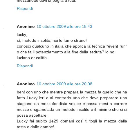
mezzanotte davi la paglia a tutti.
Rispondi
Anonimo
10 ottobre 2009 alle ore 15:43
lucky,
sì, metodo insolito, noi lo famo strano!
conosci qualcuno in italia che applica la tecnica "event run"
o che fa il potenziamento alla fine della seduta? io no.
luciano er califfo.
Rispondi
Anonimo
10 ottobre 2009 alle ore 20:08
beh! con uno che mentre prepara la mezza fa quello che ha
fatto Lucky ieri o al contrario uno che deve preparare una
stagione da mezzofondista veloce e passa mesi a correre
mezze e sgamelada un metodo insolito è il minimo che ci si
possa aspettare!
Lucky fai subito 1e29 domani così ti togli la mezza dalla
testa e dalle gambe!