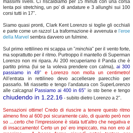
massimi livelli. Ci riscaldiamo per 15 minuti con una corsa
lenta poi stretching, un po' di andature e 3 allunghi sui 100
corsi tutti in 17".
Siamo quasi pronti, Clark Kent Lorenzo si toglie gli occhiali
e parte come un razzo! La traformazione è avvenuta e
l'eroe
della Marvel
sembra davvero un fulmine.
Sul primo rettilineo mi scappa un "
minchia
" per il vento forte,
ma soprattutto per il ritmo. Purtroppo il mantello di Superman
Lorenzo non mi ripara. Ai 200 recuperiamo il Panda che è
partito prima (lui se la voleva prendere con calma),
ai 300
passiamo in 49"
e Lorenzo non molla un centimetro!
All'entrata in rettilineo devo accellerare parecchio per
passarlo. Mi riassetto e tengo l'andatura con SuperLorenzo
alle calcagna!
Passiamo ai 400 in 65"
io sto bene e tengo
chiudendo in 1.22.16
- subito dietro Lorenzo a 2".
Sensazioni ottime! Credo di riuscire a tenere questo ritmo
almeno fino al 600 poi sicuramente calo, di quanto però non
so ....certo che l'impressione è stata tutt'altro che negativa e
di insaccamento! Certo un po' ero impiccato, ma non ero al