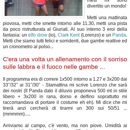
mesi mi sono
divertito un mondo!
Metti una mattinata
piovosa, metti che smette intorno alle 11.30, metti una pista
da poco ristrutturata al Giuriati. Al suo interno 3 eroi della
fantasia: un
elfo drow
(io),
Clark Kent
(Lorenzo) e un
Panda
.
Metti che siamo tutti felici e sorridenti, due gambe reattive ed
un cronometro al polso...
C'era una volta un allenamento con il sorriso
sulle labbra e il fuoco nelle gambe ...
Il programma era di correre 1x500 intorno a 1.27 e 3x200 dai
33"/32" ai 31"/30" - Stamattina mi scrive Lorenzo che sarà
dei nostri (Il Panda dato il diluvio proponeva 500 mt in stile
libero + 3x200 in rana, dorso e delfino soprattutto mi
raccomandava di portare il costume eh eh). Mi dice che mi
tirerà anzi cercherà di tirarmi un 300 sui 50/51 ...
(mmmmm).....
Arriviamo al campo, c'è vento, ma non piove. Umidità ai