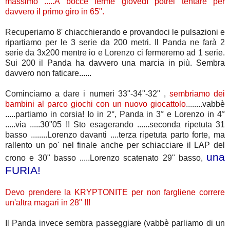
massimo .....A bocce ferme giovedì potrei tentare per
davvero il primo giro in 65".
Recuperiamo 8' chiacchierando e provandoci le pulsazioni e
ripartiamo per le 3 serie da 200 metri. Il Panda ne farà 2
serie da 3x200 mentre io e Lorenzo ci fermeremo ad 1 serie.
Sui 200 il Panda ha davvero una marcia in più. Sembra
davvero non faticare......
Cominciamo a dare i numeri 33"-34"-32" ,
sembriamo dei
bambini al parco giochi con un nuovo giocattolo
........vabbè
.....partiamo in corsia! Io in 2°, Panda in 3° e Lorenzo in 4°
.....via .....30"05 !! Sto esagerando ......seconda ripetuta 31
basso ........Lorenzo davanti ....terza ripetuta parto forte, ma
rallento un po' nel finale anche per schiacciare il LAP del
una
crono e 30" basso .....Lorenzo scatenato 29" basso,
FURIA!
Devo prendere la KRYPTONITE per non fargliene correre
un'altra magari in 28" !!!
Il Panda invece sembra passeggiare (vabbè parliamo di un