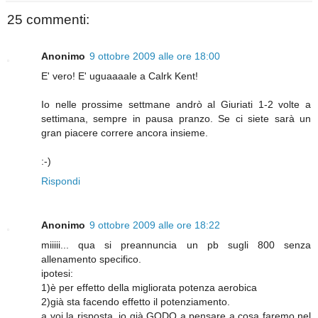
25 commenti:
Anonimo
9 ottobre 2009 alle ore 18:00
E' vero! E' uguaaaale a Calrk Kent!
Io nelle prossime settmane andrò al Giuriati 1-2 volte a
settimana, sempre in pausa pranzo. Se ci siete sarà un
gran piacere correre ancora insieme.
:-)
Rispondi
Anonimo
9 ottobre 2009 alle ore 18:22
miiiii... qua si preannuncia un pb sugli 800 senza
allenamento specifico.
ipotesi:
1)è per effetto della migliorata potenza aerobica
2)già sta facendo effetto il potenziamento.
a voi la risposta. io già GODO a pensare a cosa faremo nel