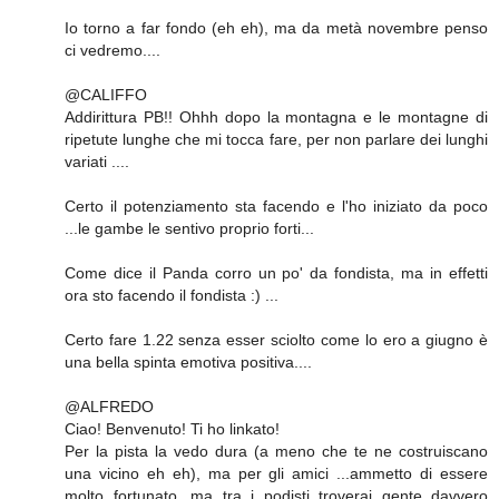
Io torno a far fondo (eh eh), ma da metà novembre penso
ci vedremo....
@CALIFFO
Addirittura PB!! Ohhh dopo la montagna e le montagne di
ripetute lunghe che mi tocca fare, per non parlare dei lunghi
variati ....
Certo il potenziamento sta facendo e l'ho iniziato da poco
...le gambe le sentivo proprio forti...
Come dice il Panda corro un po' da fondista, ma in effetti
ora sto facendo il fondista :) ...
Certo fare 1.22 senza esser sciolto come lo ero a giugno è
una bella spinta emotiva positiva....
@ALFREDO
Ciao! Benvenuto! Ti ho linkato!
Per la pista la vedo dura (a meno che te ne costruiscano
una vicino eh eh), ma per gli amici ...ammetto di essere
molto fortunato, ma tra i podisti troverai gente davvero