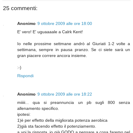
25 commenti:
Anonimo
9 ottobre 2009 alle ore 18:00
E' vero! E' uguaaaale a Calrk Kent!
Io nelle prossime settmane andrò al Giuriati 1-2 volte a
settimana, sempre in pausa pranzo. Se ci siete sarà un
gran piacere correre ancora insieme.
:-)
Rispondi
Anonimo
9 ottobre 2009 alle ore 18:22
miiiii... qua si preannuncia un pb sugli 800 senza
allenamento specifico.
ipotesi:
1)è per effetto della migliorata potenza aerobica
2)già sta facendo effetto il potenziamento.
a voi la risposta. io già GODO a pensare a cosa faremo nel