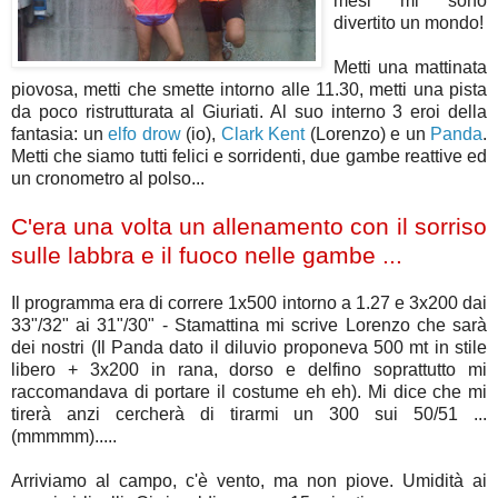
mesi mi sono
divertito un mondo!
Metti una mattinata
piovosa, metti che smette intorno alle 11.30, metti una pista
da poco ristrutturata al Giuriati. Al suo interno 3 eroi della
fantasia: un
elfo drow
(io),
Clark Kent
(Lorenzo) e un
Panda
.
Metti che siamo tutti felici e sorridenti, due gambe reattive ed
un cronometro al polso...
C'era una volta un allenamento con il sorriso
sulle labbra e il fuoco nelle gambe ...
Il programma era di correre 1x500 intorno a 1.27 e 3x200 dai
33"/32" ai 31"/30" - Stamattina mi scrive Lorenzo che sarà
dei nostri (Il Panda dato il diluvio proponeva 500 mt in stile
libero + 3x200 in rana, dorso e delfino soprattutto mi
raccomandava di portare il costume eh eh). Mi dice che mi
tirerà anzi cercherà di tirarmi un 300 sui 50/51 ...
(mmmmm).....
Arriviamo al campo, c'è vento, ma non piove. Umidità ai