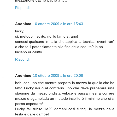
mezzanotte davi la paglia a tutti.
Rispondi
Anonimo
10 ottobre 2009 alle ore 15:43
lucky,
sì, metodo insolito, noi lo famo strano!
conosci qualcuno in italia che applica la tecnica "event run"
o che fa il potenziamento alla fine della seduta? io no.
luciano er califfo.
Rispondi
Anonimo
10 ottobre 2009 alle ore 20:08
beh! con uno che mentre prepara la mezza fa quello che ha
fatto Lucky ieri o al contrario uno che deve preparare una
stagione da mezzofondista veloce e passa mesi a correre
mezze e sgamelada un metodo insolito è il minimo che ci si
possa aspettare!
Lucky fai subito 1e29 domani così ti togli la mezza dalla
testa e dalle gambe!