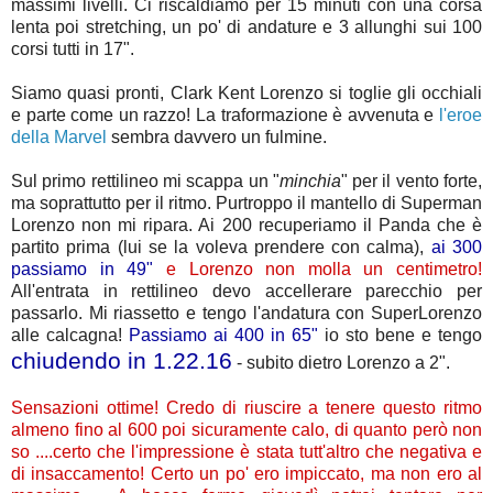
massimi livelli. Ci riscaldiamo per 15 minuti con una corsa
lenta poi stretching, un po' di andature e 3 allunghi sui 100
corsi tutti in 17".
Siamo quasi pronti, Clark Kent Lorenzo si toglie gli occhiali
e parte come un razzo! La traformazione è avvenuta e
l'eroe
della Marvel
sembra davvero un fulmine.
Sul primo rettilineo mi scappa un "
minchia
" per il vento forte,
ma soprattutto per il ritmo. Purtroppo il mantello di Superman
Lorenzo non mi ripara. Ai 200 recuperiamo il Panda che è
partito prima (lui se la voleva prendere con calma),
ai 300
passiamo in 49"
e Lorenzo non molla un centimetro!
All'entrata in rettilineo devo accellerare parecchio per
passarlo. Mi riassetto e tengo l'andatura con SuperLorenzo
alle calcagna!
Passiamo ai 400 in 65"
io sto bene e tengo
chiudendo in 1.22.16
- subito dietro Lorenzo a 2".
Sensazioni ottime! Credo di riuscire a tenere questo ritmo
almeno fino al 600 poi sicuramente calo, di quanto però non
so ....certo che l'impressione è stata tutt'altro che negativa e
di insaccamento! Certo un po' ero impiccato, ma non ero al