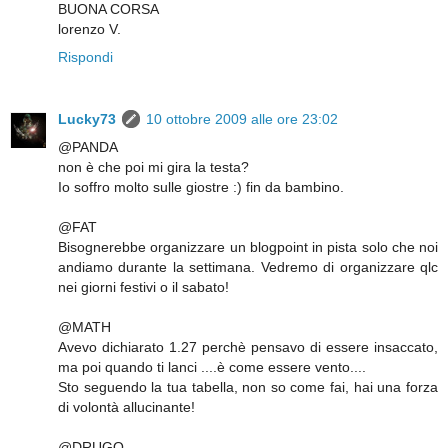
BUONA CORSA
lorenzo V.
Rispondi
Lucky73
10 ottobre 2009 alle ore 23:02
@PANDA
non è che poi mi gira la testa?
Io soffro molto sulle giostre :) fin da bambino.
@FAT
Bisognerebbe organizzare un blogpoint in pista solo che noi
andiamo durante la settimana. Vedremo di organizzare qlc
nei giorni festivi o il sabato!
@MATH
Avevo dichiarato 1.27 perchè pensavo di essere insaccato,
ma poi quando ti lanci ....è come essere vento....
Sto seguendo la tua tabella, non so come fai, hai una forza
di volontà allucinante!
@DRUGO