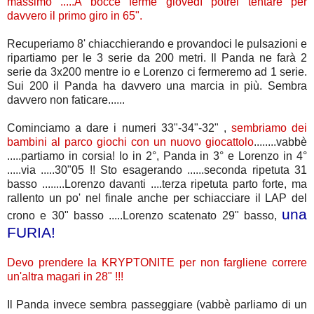
massimo .....A bocce ferme giovedì potrei tentare per
davvero il primo giro in 65".
Recuperiamo 8' chiacchierando e provandoci le pulsazioni e
ripartiamo per le 3 serie da 200 metri. Il Panda ne farà 2
serie da 3x200 mentre io e Lorenzo ci fermeremo ad 1 serie.
Sui 200 il Panda ha davvero una marcia in più. Sembra
davvero non faticare......
Cominciamo a dare i numeri 33"-34"-32" ,
sembriamo dei
bambini al parco giochi con un nuovo giocattolo
........vabbè
.....partiamo in corsia! Io in 2°, Panda in 3° e Lorenzo in 4°
.....via .....30"05 !! Sto esagerando ......seconda ripetuta 31
basso ........Lorenzo davanti ....terza ripetuta parto forte, ma
rallento un po' nel finale anche per schiacciare il LAP del
una
crono e 30" basso .....Lorenzo scatenato 29" basso,
FURIA!
Devo prendere la KRYPTONITE per non fargliene correre
un'altra magari in 28" !!!
Il Panda invece sembra passeggiare (vabbè parliamo di un