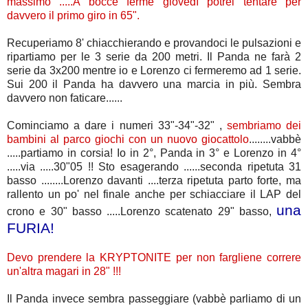
massimo .....A bocce ferme giovedì potrei tentare per
davvero il primo giro in 65".
Recuperiamo 8' chiacchierando e provandoci le pulsazioni e
ripartiamo per le 3 serie da 200 metri. Il Panda ne farà 2
serie da 3x200 mentre io e Lorenzo ci fermeremo ad 1 serie.
Sui 200 il Panda ha davvero una marcia in più. Sembra
davvero non faticare......
Cominciamo a dare i numeri 33"-34"-32" ,
sembriamo dei
bambini al parco giochi con un nuovo giocattolo
........vabbè
.....partiamo in corsia! Io in 2°, Panda in 3° e Lorenzo in 4°
.....via .....30"05 !! Sto esagerando ......seconda ripetuta 31
basso ........Lorenzo davanti ....terza ripetuta parto forte, ma
rallento un po' nel finale anche per schiacciare il LAP del
una
crono e 30" basso .....Lorenzo scatenato 29" basso,
FURIA!
Devo prendere la KRYPTONITE per non fargliene correre
un'altra magari in 28" !!!
Il Panda invece sembra passeggiare (vabbè parliamo di un