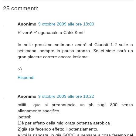
25 commenti:
Anonimo
9 ottobre 2009 alle ore 18:00
E' vero! E' uguaaaale a Calrk Kent!
Io nelle prossime settmane andrò al Giuriati 1-2 volte a
settimana, sempre in pausa pranzo. Se ci siete sarà un
gran piacere correre ancora insieme.
:-)
Rispondi
Anonimo
9 ottobre 2009 alle ore 18:22
miiiii... qua si preannuncia un pb sugli 800 senza
allenamento specifico.
ipotesi:
1)è per effetto della migliorata potenza aerobica
2)già sta facendo effetto il potenziamento.
a voi la risposta. io già GODO a pensare a cosa faremo nel