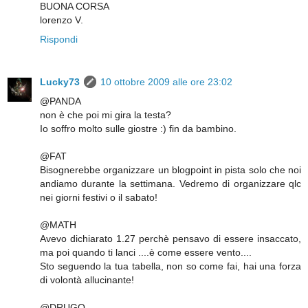
BUONA CORSA
lorenzo V.
Rispondi
Lucky73
10 ottobre 2009 alle ore 23:02
@PANDA
non è che poi mi gira la testa?
Io soffro molto sulle giostre :) fin da bambino.
@FAT
Bisognerebbe organizzare un blogpoint in pista solo che noi
andiamo durante la settimana. Vedremo di organizzare qlc
nei giorni festivi o il sabato!
@MATH
Avevo dichiarato 1.27 perchè pensavo di essere insaccato,
ma poi quando ti lanci ....è come essere vento....
Sto seguendo la tua tabella, non so come fai, hai una forza
di volontà allucinante!
@DRUGO