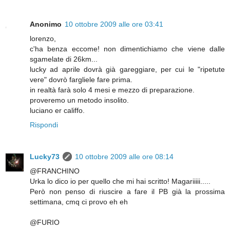
Anonimo
10 ottobre 2009 alle ore 03:41
lorenzo,
c'ha benza eccome! non dimentichiamo che viene dalle
sgamelate di 26km...
lucky ad aprile dovrà già gareggiare, per cui le "ripetute
vere" dovrò fargliele fare prima.
in realtà farà solo 4 mesi e mezzo di preparazione.
proveremo un metodo insolito.
luciano er califfo.
Rispondi
Lucky73
10 ottobre 2009 alle ore 08:14
@FRANCHINO
Urka lo dico io per quello che mi hai scritto! Magariiiii.....
Però non penso di riuscire a fare il PB già la prossima
settimana, cmq ci provo eh eh
@FURIO