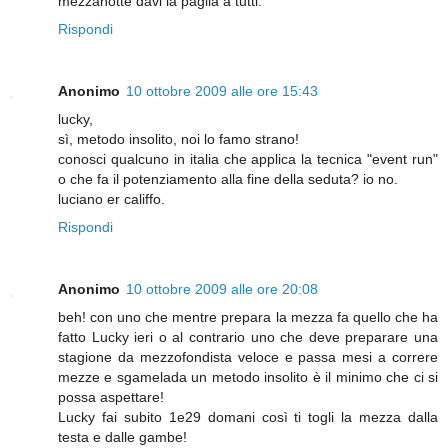
mezzanotte davi la paglia a tutti.
Rispondi
Anonimo
10 ottobre 2009 alle ore 15:43
lucky,
sì, metodo insolito, noi lo famo strano!
conosci qualcuno in italia che applica la tecnica "event run"
o che fa il potenziamento alla fine della seduta? io no.
luciano er califfo.
Rispondi
Anonimo
10 ottobre 2009 alle ore 20:08
beh! con uno che mentre prepara la mezza fa quello che ha
fatto Lucky ieri o al contrario uno che deve preparare una
stagione da mezzofondista veloce e passa mesi a correre
mezze e sgamelada un metodo insolito è il minimo che ci si
possa aspettare!
Lucky fai subito 1e29 domani così ti togli la mezza dalla
testa e dalle gambe!