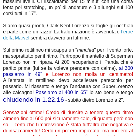
massimi livelli. Ci riscaldiamo per 15 minuti con una corsa
lenta poi stretching, un po' di andature e 3 allunghi sui 100
corsi tutti in 17".
Siamo quasi pronti, Clark Kent Lorenzo si toglie gli occhiali
e parte come un razzo! La traformazione è avvenuta e
l'eroe
della Marvel
sembra davvero un fulmine.
Sul primo rettilineo mi scappa un "
minchia
" per il vento forte,
ma soprattutto per il ritmo. Purtroppo il mantello di Superman
Lorenzo non mi ripara. Ai 200 recuperiamo il Panda che è
partito prima (lui se la voleva prendere con calma),
ai 300
passiamo in 49"
e Lorenzo non molla un centimetro!
All'entrata in rettilineo devo accellerare parecchio per
passarlo. Mi riassetto e tengo l'andatura con SuperLorenzo
alle calcagna!
Passiamo ai 400 in 65"
io sto bene e tengo
chiudendo in 1.22.16
- subito dietro Lorenzo a 2".
Sensazioni ottime! Credo di riuscire a tenere questo ritmo
almeno fino al 600 poi sicuramente calo, di quanto però non
so ....certo che l'impressione è stata tutt'altro che negativa e
di insaccamento! Certo un po' ero impiccato, ma non ero al