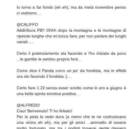
Io torno a far fondo (eh eh), ma da metà novembre penso
ci vedremo....
@CALIFFO
Addirittura PB!! Ohhh dopo la montagna e le montagne di
ripetute lunghe che mi tocca fare, per non parlare dei lunghi
variati ....
Certo il potenziamento sta facendo e l'ho iniziato da poco
...le gambe le sentivo proprio forti...
Come dice il Panda corro un po' da fondista, ma in effetti
ora sto facendo il fondista :) ...
Certo fare 1.22 senza esser sciolto come lo ero a giugno è
una bella spinta emotiva positiva....
@ALFREDO
Ciao! Benvenuto! Ti ho linkato!
Per la pista la vedo dura (a meno che te ne costruiscano
una vicino eh eh), ma per gli amici ...ammetto di essere
molto fortunato, ma tra i podisti troverai gente davvero