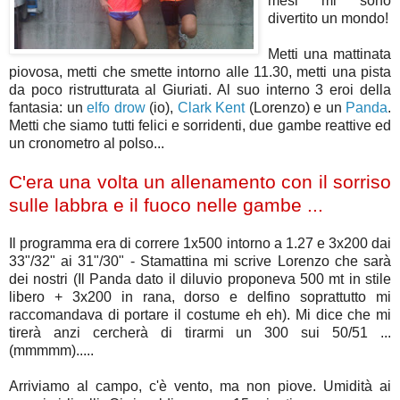
mesi mi sono
divertito un mondo!
Metti una mattinata
piovosa, metti che smette intorno alle 11.30, metti una pista
da poco ristrutturata al Giuriati. Al suo interno 3 eroi della
fantasia: un
elfo drow
(io),
Clark Kent
(Lorenzo) e un
Panda
.
Metti che siamo tutti felici e sorridenti, due gambe reattive ed
un cronometro al polso...
C'era una volta un allenamento con il sorriso
sulle labbra e il fuoco nelle gambe ...
Il programma era di correre 1x500 intorno a 1.27 e 3x200 dai
33"/32" ai 31"/30" - Stamattina mi scrive Lorenzo che sarà
dei nostri (Il Panda dato il diluvio proponeva 500 mt in stile
libero + 3x200 in rana, dorso e delfino soprattutto mi
raccomandava di portare il costume eh eh). Mi dice che mi
tirerà anzi cercherà di tirarmi un 300 sui 50/51 ...
(mmmmm).....
Arriviamo al campo, c'è vento, ma non piove. Umidità ai