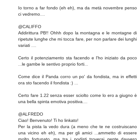
Io torno a far fondo (eh eh), ma da metà novembre penso
ci vedremo....
@CALIFFO
Addirittura PB!! Ohhh dopo la montagna e le montagne di
ripetute lunghe che mi tocca fare, per non parlare dei lunghi
variati ....
Certo il potenziamento sta facendo e l'ho iniziato da poco
...le gambe le sentivo proprio forti...
Come dice il Panda corro un po' da fondista, ma in effetti
ora sto facendo il fondista :) ...
Certo fare 1.22 senza esser sciolto come lo ero a giugno è
una bella spinta emotiva positiva....
@ALFREDO
Ciao! Benvenuto! Ti ho linkato!
Per la pista la vedo dura (a meno che te ne costruiscano
una vicino eh eh), ma per gli amici ...ammetto di essere
molto fortunato, ma tra i podisti troverai gente davvero