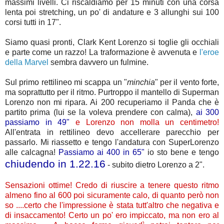
massimi livelli. Ci riscaldiamo per 15 minuti con una corsa
lenta poi stretching, un po' di andature e 3 allunghi sui 100
corsi tutti in 17".
Siamo quasi pronti, Clark Kent Lorenzo si toglie gli occhiali
e parte come un razzo! La traformazione è avvenuta e
l'eroe
della Marvel
sembra davvero un fulmine.
Sul primo rettilineo mi scappa un "
minchia
" per il vento forte,
ma soprattutto per il ritmo. Purtroppo il mantello di Superman
Lorenzo non mi ripara. Ai 200 recuperiamo il Panda che è
partito prima (lui se la voleva prendere con calma),
ai 300
passiamo in 49"
e Lorenzo non molla un centimetro!
All'entrata in rettilineo devo accellerare parecchio per
passarlo. Mi riassetto e tengo l'andatura con SuperLorenzo
alle calcagna!
Passiamo ai 400 in 65"
io sto bene e tengo
chiudendo in 1.22.16
- subito dietro Lorenzo a 2".
Sensazioni ottime! Credo di riuscire a tenere questo ritmo
almeno fino al 600 poi sicuramente calo, di quanto però non
so ....certo che l'impressione è stata tutt'altro che negativa e
di insaccamento! Certo un po' ero impiccato, ma non ero al