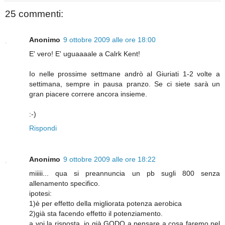
25 commenti:
Anonimo
9 ottobre 2009 alle ore 18:00
E' vero! E' uguaaaale a Calrk Kent!
Io nelle prossime settmane andrò al Giuriati 1-2 volte a
settimana, sempre in pausa pranzo. Se ci siete sarà un
gran piacere correre ancora insieme.
:-)
Rispondi
Anonimo
9 ottobre 2009 alle ore 18:22
miiiii... qua si preannuncia un pb sugli 800 senza
allenamento specifico.
ipotesi:
1)è per effetto della migliorata potenza aerobica
2)già sta facendo effetto il potenziamento.
a voi la risposta. io già GODO a pensare a cosa faremo nel