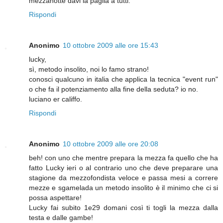
mezzanotte davi la paglia a tutti.
Rispondi
Anonimo
10 ottobre 2009 alle ore 15:43
lucky,
sì, metodo insolito, noi lo famo strano!
conosci qualcuno in italia che applica la tecnica "event run"
o che fa il potenziamento alla fine della seduta? io no.
luciano er califfo.
Rispondi
Anonimo
10 ottobre 2009 alle ore 20:08
beh! con uno che mentre prepara la mezza fa quello che ha
fatto Lucky ieri o al contrario uno che deve preparare una
stagione da mezzofondista veloce e passa mesi a correre
mezze e sgamelada un metodo insolito è il minimo che ci si
possa aspettare!
Lucky fai subito 1e29 domani così ti togli la mezza dalla
testa e dalle gambe!