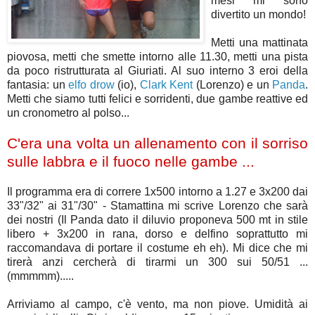
mesi mi sono
divertito un mondo!
Metti una mattinata
piovosa, metti che smette intorno alle 11.30, metti una pista
da poco ristrutturata al Giuriati. Al suo interno 3 eroi della
fantasia: un
elfo drow
(io),
Clark Kent
(Lorenzo) e un
Panda
.
Metti che siamo tutti felici e sorridenti, due gambe reattive ed
un cronometro al polso...
C'era una volta un allenamento con il sorriso
sulle labbra e il fuoco nelle gambe ...
Il programma era di correre 1x500 intorno a 1.27 e 3x200 dai
33"/32" ai 31"/30" - Stamattina mi scrive Lorenzo che sarà
dei nostri (Il Panda dato il diluvio proponeva 500 mt in stile
libero + 3x200 in rana, dorso e delfino soprattutto mi
raccomandava di portare il costume eh eh). Mi dice che mi
tirerà anzi cercherà di tirarmi un 300 sui 50/51 ...
(mmmmm).....
Arriviamo al campo, c'è vento, ma non piove. Umidità ai