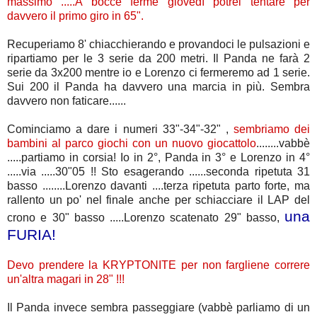
massimo .....A bocce ferme giovedì potrei tentare per
davvero il primo giro in 65".
Recuperiamo 8' chiacchierando e provandoci le pulsazioni e
ripartiamo per le 3 serie da 200 metri. Il Panda ne farà 2
serie da 3x200 mentre io e Lorenzo ci fermeremo ad 1 serie.
Sui 200 il Panda ha davvero una marcia in più. Sembra
davvero non faticare......
Cominciamo a dare i numeri 33"-34"-32" ,
sembriamo dei
bambini al parco giochi con un nuovo giocattolo
........vabbè
.....partiamo in corsia! Io in 2°, Panda in 3° e Lorenzo in 4°
.....via .....30"05 !! Sto esagerando ......seconda ripetuta 31
basso ........Lorenzo davanti ....terza ripetuta parto forte, ma
rallento un po' nel finale anche per schiacciare il LAP del
una
crono e 30" basso .....Lorenzo scatenato 29" basso,
FURIA!
Devo prendere la KRYPTONITE per non fargliene correre
un'altra magari in 28" !!!
Il Panda invece sembra passeggiare (vabbè parliamo di un