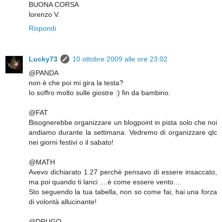
BUONA CORSA
lorenzo V.
Rispondi
Lucky73
10 ottobre 2009 alle ore 23:02
@PANDA
non è che poi mi gira la testa?
Io soffro molto sulle giostre :) fin da bambino.
@FAT
Bisognerebbe organizzare un blogpoint in pista solo che noi
andiamo durante la settimana. Vedremo di organizzare qlc
nei giorni festivi o il sabato!
@MATH
Avevo dichiarato 1.27 perchè pensavo di essere insaccato,
ma poi quando ti lanci ....è come essere vento....
Sto seguendo la tua tabella, non so come fai, hai una forza
di volontà allucinante!
@DRUGO