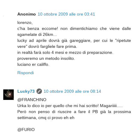
Anonimo
10 ottobre 2009 alle ore 03:41
lorenzo,
c'ha benza eccome! non dimentichiamo che viene dalle
sgamelate di 26km...
lucky ad aprile dovrà già gareggiare, per cui le "ripetute
vere" dovrò fargliele fare prima.
in realtà farà solo 4 mesi e mezzo di preparazione.
proveremo un metodo insolito.
luciano er califfo.
Rispondi
Lucky73
10 ottobre 2009 alle ore 08:14
@FRANCHINO
Urka lo dico io per quello che mi hai scritto! Magariiiii.....
Però non penso di riuscire a fare il PB già la prossima
settimana, cmq ci provo eh eh
@FURIO