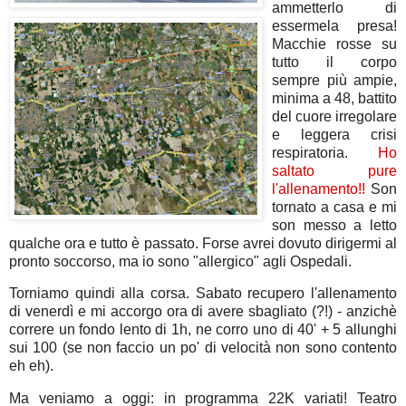
ammetterlo di
essermela presa!
Macchie rosse su
tutto il corpo
sempre più ampie,
minima a 48, battito
del cuore irregolare
e leggera crisi
respiratoria.
Ho
saltato pure
l'allenamento!!
Son
tornato a casa e mi
son messo a letto
qualche ora e tutto è passato. Forse avrei dovuto dirigermi al
pronto soccorso, ma io sono "allergico" agli Ospedali.
Torniamo quindi alla corsa. Sabato recupero l'allenamento
di venerdì e mi accorgo ora di avere sbagliato (?!) - anzichè
correre un fondo lento di 1h, ne corro uno di 40' + 5 allunghi
sui 100 (se non faccio un po' di velocità non sono contento
eh eh).
Ma veniamo a oggi: in programma 22K variati! Teatro