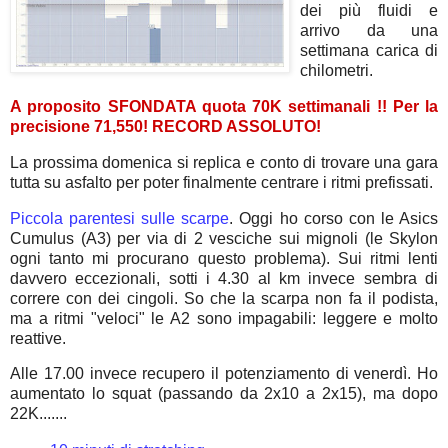
dei più fluidi e
arrivo da una
settimana carica di
chilometri.
A proposito SFONDATA quota 70K settimanali !! Per la
precisione 71,550! RECORD ASSOLUTO!
La prossima domenica si replica e conto di trovare una gara
tutta su asfalto per poter finalmente centrare i ritmi prefissati.
Piccola parentesi sulle scarpe
. Oggi ho corso con le Asics
Cumulus (A3) per via di 2 vesciche sui mignoli (le Skylon
ogni tanto mi procurano questo problema). Sui ritmi lenti
davvero eccezionali, sotti i 4.30 al km invece sembra di
correre con dei cingoli. So che la scarpa non fa il podista,
ma a ritmi "veloci" le A2 sono impagabili: leggere e molto
reattive.
Alle 17.00 invece recupero il potenziamento di venerdì. Ho
aumentato lo squat (passando da 2x10 a 2x15), ma dopo
22K.......