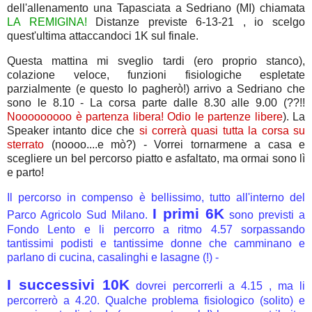
dell'allenamento una Tapasciata a Sedriano (MI) chiamata
LA REMIGINA!
Distanze previste 6-13-21 , io scelgo
quest'ultima attaccandoci 1K sul finale.
Questa mattina mi sveglio tardi (ero proprio stanco),
colazione veloce, funzioni fisiologiche espletate
parzialmente (e questo lo pagherò!) arrivo a Sedriano che
sono le 8.10 - La corsa parte dalle 8.30 alle 9.00 (??!!
Nooooooooo è partenza libera! Odio le partenze libere
). La
Speaker intanto dice che
si correrà quasi tutta la corsa su
sterrato
(noooo....e mò?) - Vorrei tornarmene a casa e
scegliere un bel percorso piatto e asfaltato, ma ormai sono lì
e parto!
Il percorso in compenso è bellissimo, tutto all'interno del
I primi 6K
Parco Agricolo Sud Milano.
sono previsti a
Fondo Lento e li percorro a ritmo 4.57 sorpassando
tantissimi podisti e tantissime donne che camminano e
parlano di cucina, casalinghi e lasagne (!) -
I successivi 10K
dovrei percorrerli a 4.15 , ma li
percorrerò a 4.20. Qualche problema fisiologico (solito) e