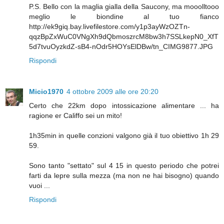
P.S. Bello con la maglia gialla della Saucony, ma mooolltooo
meglio le biondine al tuo fianco
http://ek9giq.bay.livefilestore.com/y1p3ayWzOZTn-
qqzBpZxWuC0VNgXh9dQbmoszrcM8bw3h7SSLkepN0_XfT
5d7tvuOyzkdZ-sB4-nOdr5HOYsElDBw/tn_CIMG9877.JPG
Rispondi
Micio1970
4 ottobre 2009 alle ore 20:20
Certo che 22km dopo intossicazione alimentare ... ha
ragione er Califfo sei un mito!
1h35min in quelle conzioni valgono già il tuo obiettivo 1h 29
59.
Sono tanto "settato" sul 4 15 in questo periodo che potrei
farti da lepre sulla mezza (ma non ne hai bisogno) quando
vuoi ...
Rispondi