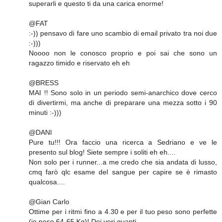
superarli e questo ti da una carica enorme!
@FAT
:-)) pensavo di fare uno scambio di email privato tra noi due
:-)))
Noooo non le conosco proprio e poi sai che sono un
ragazzo timido e riservato eh eh
@BRESS
MAI !! Sono solo in un periodo semi-anarchico dove cerco
di divertirmi, ma anche di preparare una mezza sotto i 90
minuti :-)))
@DANI
Pure tu!!! Ora faccio una ricerca a Sedriano e ve le
presento sul blog! Siete sempre i soliti eh eh....
Non solo per i runner...a me credo che sia andata di lusso,
cmq farò qlc esame del sangue per capire se è rimasto
qualcosa....
@Gian Carlo
Ottime per i ritmi fino a 4.30 e per il tuo peso sono perfette
(io peso 64-65 Kg)! Dei veri guanti...