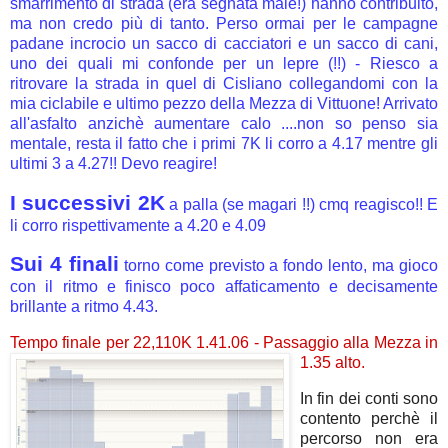
smarrimento di strada (era segnata male!) hanno contribuito,
ma non credo più di tanto. Perso ormai per le campagne
padane incrocio un sacco di cacciatori e un sacco di cani,
uno dei quali mi confonde per un lepre (!!) - Riesco a
ritrovare la strada in quel di Cisliano collegandomi con la
mia ciclabile e ultimo pezzo della Mezza di Vittuone! Arrivato
all'asfalto anzichè aumentare calo ....non so penso sia
mentale, resta il fatto che i primi 7K li corro a 4.17 mentre gli
ultimi 3 a 4.27!! Devo reagire!
I successivi 2K
a palla (se magari !!) cmq reagisco!! E
li corro rispettivamente a 4.20 e 4.09
Sui 4 finali
torno come previsto a fondo lento, ma gioco
con il ritmo e finisco poco affaticamento e decisamente
brillante a ritmo 4.43.
Tempo finale per 22,110K 1.41.06 -
Passaggio alla Mezza in
1.35 alto.
In fin dei conti sono
contento perchè il
percorso non era