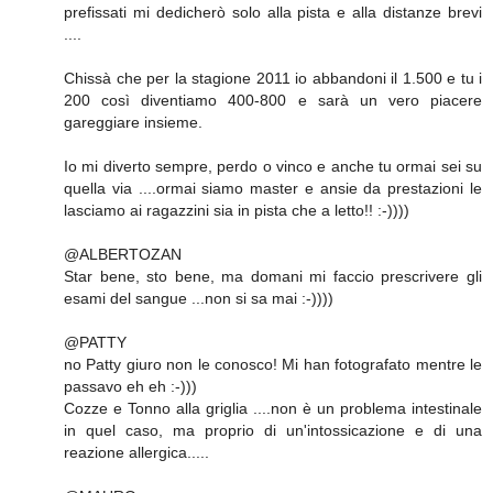
prefissati mi dedicherò solo alla pista e alla distanze brevi
....
Chissà che per la stagione 2011 io abbandoni il 1.500 e tu i
200 così diventiamo 400-800 e sarà un vero piacere
gareggiare insieme.
Io mi diverto sempre, perdo o vinco e anche tu ormai sei su
quella via ....ormai siamo master e ansie da prestazioni le
lasciamo ai ragazzini sia in pista che a letto!! :-))))
@ALBERTOZAN
Star bene, sto bene, ma domani mi faccio prescrivere gli
esami del sangue ...non si sa mai :-))))
@PATTY
no Patty giuro non le conosco! Mi han fotografato mentre le
passavo eh eh :-)))
Cozze e Tonno alla griglia ....non è un problema intestinale
in quel caso, ma proprio di un'intossicazione e di una
reazione allergica.....