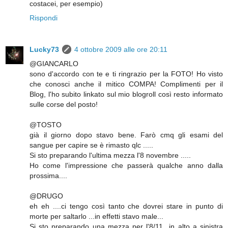
costacei, per esempio)
Rispondi
Lucky73
4 ottobre 2009 alle ore 20:11
@GIANCARLO
sono d'accordo con te e ti ringrazio per la FOTO! Ho visto
che conosci anche il mitico COMPA! Complimenti per il
Blog, l'ho subito linkato sul mio blogroll così resto informato
sulle corse del posto!
@TOSTO
già il giorno dopo stavo bene. Farò cmq gli esami del
sangue per capire se è rimasto qlc .....
Si sto preparando l'ultima mezza l'8 novembre .....
Ho come l'impressione che passerà qualche anno dalla
prossima....
@DRUGO
eh eh ....ci tengo così tanto che dovrei stare in punto di
morte per saltarlo ...in effetti stavo male...
Si sto preparando una mezza per l'8/11...in alto a sinistra