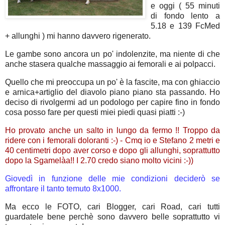
e oggi ( 55 minuti
di fondo lento a
5.18 e 139 FcMed
+ allunghi ) mi hanno davvero rigenerato.
Le gambe sono ancora un po' indolenzite, ma niente di che
anche stasera qualche massaggio ai femorali e ai polpacci.
Quello che mi preoccupa un po' è la fascite, ma con ghiaccio
e arnica+artiglio del diavolo piano piano sta passando. Ho
deciso di rivolgermi ad un podologo per capire fino in fondo
cosa posso fare per questi miei piedi quasi piatti :-)
Ho provato anche un salto in lungo da fermo !! Troppo da
ridere con i femorali doloranti :-) - Cmq io e Stefano 2 metri e
40 centimetri dopo aver corso e dopo gli allunghi, soprattutto
dopo la Sgamelàa!! I 2.70 credo siano molto vicini :-))
Giovedì in funzione delle mie condizioni deciderò se
affrontare il tanto temuto 8x1000.
Ma ecco le FOTO, cari Blogger, cari Road, cari tutti
guardatele bene perchè sono davvero belle soprattutto vi