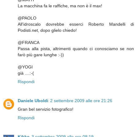
La macchina fa le raffiche, ma non è il max!
@PAOLO
All'idroscalo dovrebbe esserci Roberto Mandelli di
Podisti.net, dopo glielo chiedo!
@FRANCA
Passa alla pista, altrimenti quando ci conosciamo se non
farò più gare lunghe :-))
@YOGI
già ....:-(
Rispondi
Daniele Uboldi
2 settembre 2009 alle ore 21:26
Gran bel servizio fotografico!
Rispondi
Kikko
3 settembre 2009 alle ore 08:19