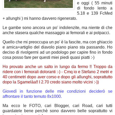
e oggi ( 55 minuti
di fondo lento a
5.18 e 139 FcMed
+ allunghi ) mi hanno davvero rigenerato.
Le gambe sono ancora un po' indolenzite, ma niente di che
anche stasera qualche massaggio ai femorali e ai polpacci.
Quello che mi preoccupa un po' è la fascite, ma con ghiaccio
e arnica+artiglio del diavolo piano piano sta passando. Ho
deciso di rivolgermi ad un podologo per capire fino in fondo
cosa posso fare per questi miei piedi quasi piatti :-)
Ho provato anche un salto in lungo da fermo !! Troppo da
ridere con i femorali doloranti :-) - Cmq io e Stefano 2 metri e
40 centimetri dopo aver corso e dopo gli allunghi, soprattutto
dopo la Sgamelàa!! I 2.70 credo siano molto vicini :-))
Giovedì in funzione delle mie condizioni deciderò se
affrontare il tanto temuto 8x1000.
Ma ecco le FOTO, cari Blogger, cari Road, cari tutti
guardatele bene perchè sono davvero belle soprattutto vi