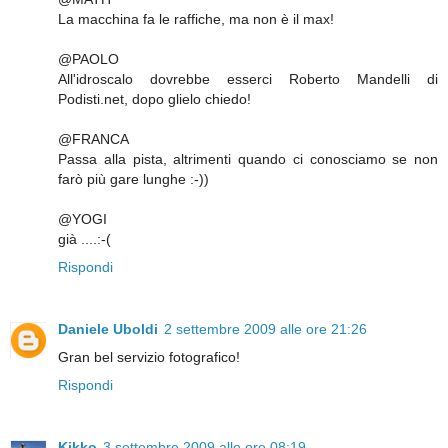
La macchina fa le raffiche, ma non è il max!
@PAOLO
All'idroscalo dovrebbe esserci Roberto Mandelli di
Podisti.net, dopo glielo chiedo!
@FRANCA
Passa alla pista, altrimenti quando ci conosciamo se non
farò più gare lunghe :-))
@YOGI
già ....:-(
Rispondi
Daniele Uboldi
2 settembre 2009 alle ore 21:26
Gran bel servizio fotografico!
Rispondi
Kikko
3 settembre 2009 alle ore 08:19