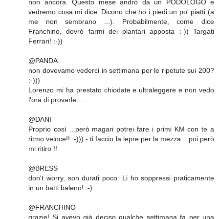
non ancora. Questo mese andrò da un PODOLOGO e
vedremo cosa mi dice. Dicono che ho i piedi un po' piatti (a
me non sembrano ...). Probabilmente, come dice
Franchino, dovrò farmi dei plantari apposta :-)) Targati
Ferrari! :-))
@PANDA
non dovevamo vederci in settimana per le ripetute sui 200?
:-)))
Lorenzo mi ha prestato chiodate e ultraleggere e non vedo
l'ora di provarle.....
@DANI
Proprio così ...però magari potrei fare i primi KM con te a
ritmo veloce!! :-))) - ti faccio la lepre per la mezza....poi però
mi ritiro !!
@BRESS
don't worry, son durati poco. Li ho soppressi praticamente
in un batti baleno! :-)
@FRANCHINO
grazie! Si avevo già deciso qualche settimana fa per una