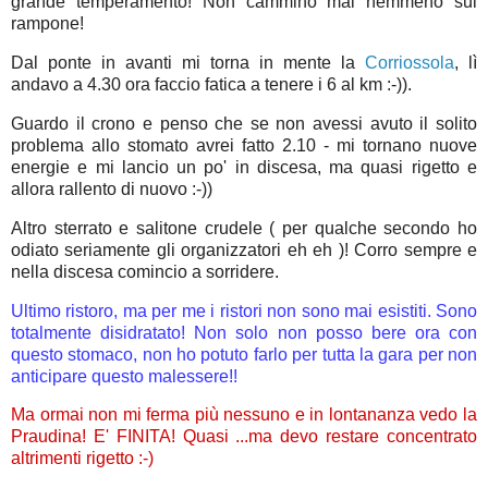
grande temperamento! Non cammino mai nemmeno sul
rampone!
Dal ponte in avanti mi torna in mente la
Corriossola
, lì
andavo a 4.30 ora faccio fatica a tenere i 6 al km :-)).
Guardo il crono e penso che se non avessi avuto il solito
problema allo stomato avrei fatto 2.10 - mi tornano nuove
energie e mi lancio un po' in discesa, ma quasi rigetto e
allora rallento di nuovo :-))
Altro sterrato e salitone crudele ( per qualche secondo ho
odiato seriamente gli organizzatori eh eh )! Corro sempre e
nella discesa comincio a sorridere.
Ultimo ristoro, ma per me i ristori non sono mai esistiti. Sono
totalmente disidratato! Non solo non posso bere ora con
questo stomaco, non ho potuto farlo per tutta la gara per non
anticipare questo malessere!!
Ma ormai non mi ferma più nessuno e in lontananza vedo la
Praudina! E' FINITA! Quasi ...ma devo restare concentrato
altrimenti rigetto :-)