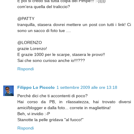
E poi si credo sia tutta colpa del Pimpe!!! :-)))))
com'era quella del traliccio?
@PATTY
tranquilla, stasera dovrei mettere un post con tutti i link! Ci
sono un sacco di foto tue ....
@LORENZO
grazie Lorenzo!
E grazie 1000 per le scarpe, stasera le provo!!
Sai che sono curioso anche io!!!???
Rispondi
Filippo Lo Piccolo
1 settembre 2009 alle ore 13:18
Perchè dici che ti accontenti di poco?
Hai corso da PB, in rilassatezza, hai trovato diversi
amici/blogger e dalla foto... correte in magliettina!
Beh, vi invidio :-P
Stanotte la pelle gridava "al fuoco!"
Rispondi