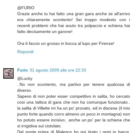
@FURIO
Grazie anche tu hai fatto una gran gara anche se all'arrivo
era chiaramente scontento! Sei troppo modesto con i
recenti problemi che hai avuto tra polpaccio e schiena hai
fatto decisamente un garone!
Ora ti faccio un grosso in bocca al lupo per Firenze!
Rispondi
Furio
31 agosto 2009 alle ore 22:33
@Lucky
..No non scontento, ma partivo per tenere qualcosa di
diverso.
Sapevo di non poter esser competitivo in salita, ho cercato
così una tattica di gara che non ha comunque funzionato..
la salita di Villette mi ha un po' provato, ed in discesa (il mio
punto forte quando corro almeno un poco in montagna) non
ho potuto essere incisivo.. anche un po' per la schiena che
si irrigidiva sul ciotolato.
Dal ponte prima di Malesco ho poi tirato i remi in barca,