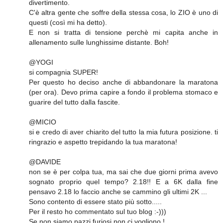
divertimento.
C'è altra gente che soffre della stessa cosa, lo ZIO è uno di
questi (così mi ha detto).
E non si tratta di tensione perchè mi capita anche in
allenamento sulle lunghissime distante. Boh!
@YOGI
si compagnia SUPER!
Per questo ho deciso anche di abbandonare la maratona
(per ora). Devo prima capire a fondo il problema stomaco e
guarire del tutto dalla fascite.
@MICIO
si e credo di aver chiarito del tutto la mia futura posizione. ti
ringrazio e aspetto trepidando la tua maratona!
@DAVIDE
non se è per colpa tua, ma sai che due giorni prima avevo
sognato proprio quel tempo? 2.18!! E a 6K dalla fine
pensavo 2.18 lo faccio anche se cammino gli ultimi 2K ...
Sono contento di essere stato più sotto.....
Per il resto ho commentato sul tuo blog :-)))
Se non siamo pazzi furiosi non ci vogliono !