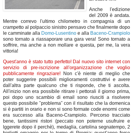
Anche l'edizione
del 2009 è andata.
Mentre correvo l'ultimo chilometro in compagnia di un
crampetto al polpaccio sinistro pensavo che finalmente dopo
le camminate alla
Domo-Lusentino
e alla
Baceno-Crampiolo
sono tornato a riassaporare una gara vera! Sono tornato a
soffrire, ma anche a non mollare e questa, per me, la vera
vittoria!
Quest'anno è stato tutto perfetto! Dal nuovo sito internet con
servizio di pre-iscrizione all'organizzazione che voglio
pubblicamente ringraziare!
Non c'è niente di meglio che
poter suggerire possibili miglioramenti costruttivi e avere
dall'altra parte qualcuno che ti risponde, che ti ascolta.
All'inizio non era possibile ritirare i pettorali il giorno prima,
poi dopo uno scambio di email sono riusciti a risolvere
questo possibile "problema" con il risultato che la domenica
si è partiti in orario e non si sono formate code enormi come
era successo alla Baceno-Crampiolo. Percorso tracciato
bene, tantissimi ristori (peccato non poterne usufruire e
lggerete dopo il perchè), medaglia, cartolina segnatempo, 2
biglietti omaggio per le terme di Premia: quest'anno forse