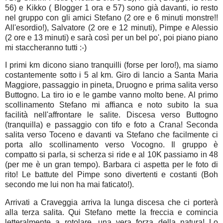
56) e Kikko ( Blogger 1 ora e 57) sono già davanti, io resto
nel gruppo con gli amici Stefano (2 ore e 6 minuti monstre!!
All'esordio!), Salvatore (2 ore e 12 minuti), Pimpe e Alessio
(2 ore e 13 minuti) e sarà così per un bel po', poi piano piano
mi staccheranno tutti :-)
I primi km dicono siano tranquilli (forse per loro!), ma siamo
costantemente sotto i 5 al km. Giro di lancio a Santa Maria
Maggiore, passaggio in pineta, Druogno e prima salita verso
Buttogno. La tiro io e le gambe vanno molto bene. Al primo
scollinamento Stefano mi affianca e noto subito la sua
facilità nell'affrontare le salite. Discesa verso Buttogno
(tranquilla) e passaggio con tifo e foto a Crana! Seconda
salita verso Toceno e davanti va Stefano che facilmente ci
porta allo scollinamento verso Vocogno. Il gruppo è
compatto si parla, si scherza si ride e al 10K passiamo in 48
(per me è un gran tempo). Barbara ci aspetta per le foto di
rito! Le battute del Pimpe sono divertenti e costanti (Boh
secondo me lui non ha mai faticato!).
Arrivati a Craveggia arriva la lunga discesa che ci porterà
alla terza salita. Qui Stefano mette la freccia e comincia
letteralmente a rotolare, una vera forza della natura! Lo