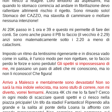
non riesco a reagire. Loro tendono ad aspettarmi, ma
quando lo stomaco comincia ad andare in fibrillazione devo
rallentare altrimenti rischio il rigetto. Sono rimasto solo!
Stomaco del CAZZO, ma stavolta di camminare o mollare
nessuna intenzione!
Al 20K passo in 1 ora e 39 e questo mi permette di fare dei
conti. Se corro anche piano il PB lo faccio (il vecchio è 2.29)
anzi sono matematicamente sotto i 2.20 a meno di
cataclismi.
Imposto un ritmo da lentissimo rigenerante e in discesa vado
come in salita, è l'unico modo per non rigettare, se lo faccio
perdo le forze e sono perduto!
Gli spettri si impossessano di
me
, mi passano un paio di atleti che mi conoscono, ma io
non li riconosco! Che figura!
Arrivo a Malesco e mentalmente sono devastato! Non so
sarà la mia indole velocista, ma sono stufo di correre, non mi
diverto, vorrei fermarmi.
Ancora 4K chi me lo fa fare? Cerco
in ogni modo di scacciare questi spettri e ci riesco nella
piazza pricipale! Un tifo da stadio! Fantastico! Riprendo alla
grande e la salita al ponte della Loana la affronto con