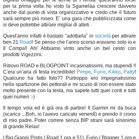
per la prima volta ho visto la Sgamelàa crescere davvero
anche dal punto di vista organizzativo e credo che il futuro
sarà sempre più roseo. E' una gara che pubblicizzata come
si deve potrebbe attirare migliai di atleti.
Quest'anno infatti è bastato "adottarla" in
società
per attirare
ben 21
Road
! Se penso che l'anno scorso eravamo solo io e
Il Compa!! Ah! Abbiamo vinto anche un bel cesto con
prodotti Vigezzini.
Ritrovo ROAD e BLOGPOINT incasinatissimi, ma stupendi !!
C'era un'aria di festa incredibile!
Pimpe
,
Furio
,
Kikko
,
Patty
!
Qualcuno ha fatto foto?? Purtroppo ero impegnatissimo
nella spartizione dei pettorali e mi scuso di non essere stato
molto presente con la testa, ma sapete tutti quei conti e tutti
quei numeri :-)
Il tempo vola ed è già ora di partire! Il Garmin mi da buca
(scarico ...Boh, io l'avevo caricato venerdì) e prendo il crono
di mio padre. Poter correre senza BIP strani sarà sinonimo
di grande Relax!
I Big Gianni Pistis ( Road 1 ora e 51), Furio ( Blogger 1 ora e