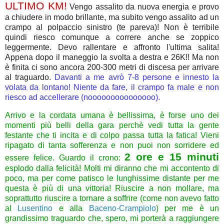
ULTIMO KM!
Vengo assalito da nuova energia e provo
a chiudere in modo brillante, ma subito vengo assalito ad un
crampo al polpaccio sinistro (te pareva)! Non è terribile
quindi riesco comunque a correre anche se zoppico
leggermente. Devo rallentare e affronto l'ultima salita!
Appena dopo il maneggio la svolta a destra e 26K!! Ma non
è finita ci sono ancora 200-300 metri di discesa per arrivare
al traguardo.
Davanti a me avrò 7-8 persone e innesto la
volata da lontano! Niente da fare, il crampo fa male e non
riesco ad accellerare (nooooooooooooooo).
Arrivo e la cordata umana è bellissima, è forse uno dei
momenti più belli della gara perchè vedi tutta la gente
festante che ti incita e di colpo passa tutta la fatica! Vieni
ripagato di tanta sofferenza e non puoi non sorridere ed
2 ore e 15 minuti
essere felice. Guardo il crono:
esplodo dalla felicità! Molti mi diranno che mi accontento di
poco, ma per come patisco le lunghissime distante per me
questa è più di una vittoria! Riuscire a non mollare, ma
soprattutto riuscire a tornare a soffrire (come non avevo fatto
al
Lusentino
e alla
Baceno-Crampiolo
) per me è un
grandissimo traguardo che, spero, mi porterà a raggiungere