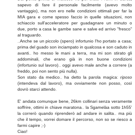
sapevo di fare il personale facilmente (avevo molto
vantaggio), ma non ero nelle condizioni ottimali per far la
MIA gara e come spesso faccio in quelle situazioni, non
schiaccio sull'acceleratore per guadagnare un minuto o
due, porto a casa le gambe sane e salve ed arrivo "fresco"
al traguardo.
..Anche se un piccolo (spero) infortunio l'ho portato a casa;
prima del guado son inciampato in qualcosa e son caduto in
avanti.. ho messo le mani a terra, ma mi son stirato gli
addominali, che erano già in non buone condizioni
(infortunio sul lavoro).. oggi avevo male anche a correre (a
freddo, poi non sento più nulla).
Son stato da medico.. ha detto la parola magica:
riposo
(intendeva dal lavoro), ma ovviamente non posso, così
dovrò starci attendo.
E' andata comunque bene, 26km collinari senza veramente
soffrire, ottimi in chiave maratona.. la Sgamelàa sotto 1h55'
la correrò quando riprenderò ad andare in salita.. ma più
che il tempo, vorrei domare il percorso, non so se riesco a
farmi capire ;-)
Ciao!