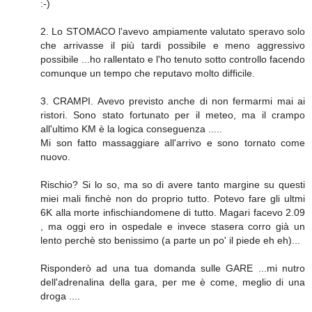
:-)
2. Lo STOMACO l'avevo ampiamente valutato speravo solo
che arrivasse il più tardi possibile e meno aggressivo
possibile ...ho rallentato e l'ho tenuto sotto controllo facendo
comunque un tempo che reputavo molto difficile.
3. CRAMPI. Avevo previsto anche di non fermarmi mai ai
ristori. Sono stato fortunato per il meteo, ma il crampo
all'ultimo KM è la logica conseguenza .....
Mi son fatto massaggiare all'arrivo e sono tornato come
nuovo.
Rischio? Si lo so, ma so di avere tanto margine su questi
miei mali finchè non do proprio tutto. Potevo fare gli ultmi
6K alla morte infischiandomene di tutto. Magari facevo 2.09
, ma oggi ero in ospedale e invece stasera corro già un
lento perchè sto benissimo (a parte un po' il piede eh eh)...
Risponderò ad una tua domanda sulle GARE ...mi nutro
dell'adrenalina della gara, per me è come, meglio di una
droga ....