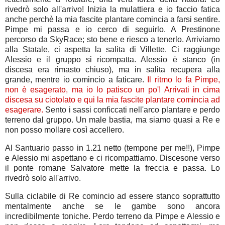
rivedrò solo all'arrivo! Inizia la mulattiera e io faccio fatica
anche perchè la mia fascite plantare comincia a farsi sentire.
Pimpe mi passa e io cerco di seguirlo. A Prestinone
percorso da SkyRace; sto bene e riesco a tenerlo. Arriviamo
alla Statale, ci aspetta la salita di Villette. Ci raggiunge
Alessio e il gruppo si ricompatta. Alessio è stanco (in
discesa era rimasto chiuso), ma in salita recupera alla
grande, mentre io comincio a faticare.
Il ritmo lo fa Pimpe,
non è esagerato, ma io lo patisco un po'!
Arrivati in cima
discesa su ciotolato e qui la mia fascite plantare comincia ad
esagerare.
Sento i sassi conficcati nell'arco plantare e perdo
terreno dal gruppo. Un male bastia, ma siamo quasi a Re e
non posso mollare così accellero.
Al Santuario passo in 1.21 netto (tempone per me!!), Pimpe
e Alessio mi aspettano e ci ricompattiamo. Discesone verso
il ponte romane Salvatore mette la freccia e passa. Lo
rivedrò solo all'arrivo.
Sulla ciclabile di Re comincio ad essere stanco soprattutto
mentalmente anche se le gambe sono ancora
incredibilmente toniche. Perdo terreno da Pimpe e Alessio e