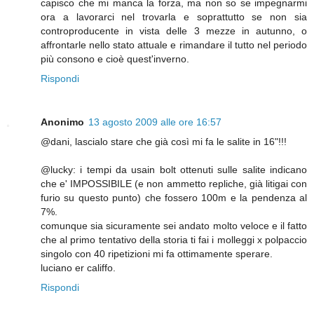
capisco che mi manca la forza, ma non so se impegnarmi
ora a lavorarci nel trovarla e soprattutto se non sia
controproducente in vista delle 3 mezze in autunno, o
affrontarle nello stato attuale e rimandare il tutto nel periodo
più consono e cioè quest'inverno.
Rispondi
Anonimo
13 agosto 2009 alle ore 16:57
@dani, lascialo stare che già così mi fa le salite in 16"!!!
@lucky: i tempi da usain bolt ottenuti sulle salite indicano
che e' IMPOSSIBILE (e non ammetto repliche, già litigai con
furio su questo punto) che fossero 100m e la pendenza al
7%.
comunque sia sicuramente sei andato molto veloce e il fatto
che al primo tentativo della storia ti fai i molleggi x polpaccio
singolo con 40 ripetizioni mi fa ottimamente sperare.
luciano er califfo.
Rispondi