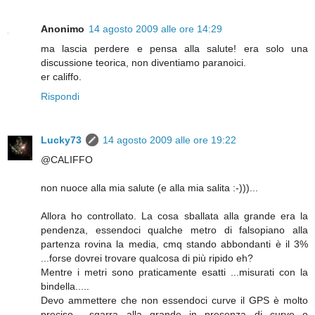
Anonimo
14 agosto 2009 alle ore 14:29
ma lascia perdere e pensa alla salute! era solo una
discussione teorica, non diventiamo paranoici.
er califfo.
Rispondi
Lucky73
14 agosto 2009 alle ore 19:22
@CALIFFO
non nuoce alla mia salute (e alla mia salita :-)))...
Allora ho controllato. La cosa sballata alla grande era la
pendenza, essendoci qualche metro di falsopiano alla
partenza rovina la media, cmq stando abbondanti è il 3%
...forse dovrei trovare qualcosa di più ripido eh?
Mentre i metri sono praticamente esatti ...misurati con la
bindella.....
Devo ammettere che non essendoci curve il GPS è molto
preciso ...sgarra alla grande in presenza di curve o