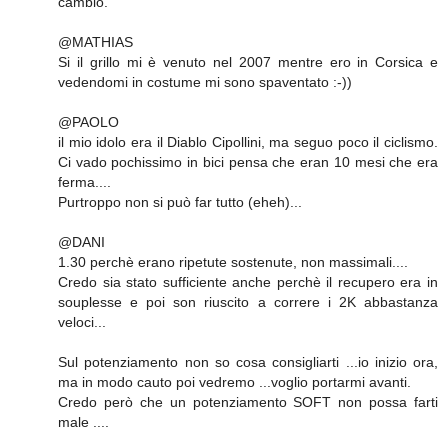
cambio.
@MATHIAS
Si il grillo mi è venuto nel 2007 mentre ero in Corsica e
vedendomi in costume mi sono spaventato :-))
@PAOLO
il mio idolo era il Diablo Cipollini, ma seguo poco il ciclismo.
Ci vado pochissimo in bici pensa che eran 10 mesi che era
ferma....
Purtroppo non si può far tutto (eheh)...
@DANI
1.30 perchè erano ripetute sostenute, non massimali....
Credo sia stato sufficiente anche perchè il recupero era in
souplesse e poi son riuscito a correre i 2K abbastanza
veloci...
Sul potenziamento non so cosa consigliarti ...io inizio ora,
ma in modo cauto poi vedremo ...voglio portarmi avanti.
Credo però che un potenziamento SOFT non possa farti
male ....