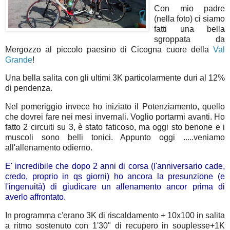
Con mio padre
(nella foto) ci siamo
fatti una bella
sgroppata da
Mergozzo al piccolo paesino di Cicogna cuore della
Val
Grande
!
Una bella salita con gli ultimi 3K particolarmente duri al 12%
di pendenza.
Nel pomeriggio invece ho iniziato il Potenziamento, quello
che dovrei fare nei mesi invernali. Voglio portarmi avanti. Ho
fatto 2 circuiti su 3, è stato faticoso, ma oggi sto benone e i
muscoli sono belli tonici. Appunto oggi .....veniamo
all'allenamento odierno.
E' incredibile che dopo 2 anni di corsa (l'anniversario cade,
credo, proprio in qs giorni) ho ancora la presunzione (e
l'ingenuità) di giudicare un allenamento ancor prima di
averlo affrontato.
In programma c'erano 3K di riscaldamento + 10x100 in salita
a ritmo sostenuto con 1'30" di recupero in souplesse+1K