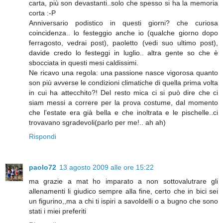
carta, più son devastanti..solo che spesso si ha la memoria
corta :-P
Anniversario podistico in questi giorni? che curiosa
coincidenza.. lo festeggio anche io (qualche giorno dopo
ferragosto, vedrai post), paoletto (vedi suo ultimo post),
davide credo lo festeggi in luglio.. altra gente so che è
sbocciata in questi mesi caldissimi.
Ne ricavo una regola: una passione nasce vigorosa quanto
son più avverse le condizioni climatiche di quella prima volta
in cui ha attecchito?! Del resto mica ci si può dire che ci
siam messi a correre per la prova costume, dal momento
che l'estate era già bella e che inoltrata e le pischelle..ci
trovavano sgradevoli(parlo per me!.. ah ah)
Rispondi
paolo72
13 agosto 2009 alle ore 15:22
ma grazie a mat ho imparato a non sottovalutrare gli
allenamenti li giudico sempre alla fine, certo che in bici sei
un figurino,,ma a chi ti ispiri a savoldelli o a bugno che sono
stati i miei preferiti