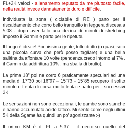
FL+2K veloci -
allenamento reputato da me piuttosto facile,
nella realtà invece dannatamente duro e difficile
.
Individuata la zona ( ciclabile di RE ) parto per il
riscaldamento che corro bello tranquillo in leggera discesa a
5.08 - dopo aver fatto una decina di minuti di stretching
imposto il Garmin e parto per le ripetute.
Il luogo è ideale! Pochissima gente, tutto diritto (o quasi, solo
una piccola curva che però posso tagliare) e una bella
salitina da affontare 10 volte (pendenza credo intorno al 7% ,
il Garmin da addirittura 10% , ma sballa di brutto).
La prima 18” poi ne corro 6 praticamente speculari ad una
media di 17”30 poi 16”97 – 15”73 – 15”85 recupero il solito
minuto e trenta di corsa molto lenta e parto per i successivi
3K
Le sensazioni non sono eccezionali, le gambe sono stanche
e hanno accumulato acido lattico. Mi sento come negli ultimi
5K della Sgamelàa quindi un po’ agonizzante :-)
Il primo KM è di FL a 5.37 , il percorso quello del