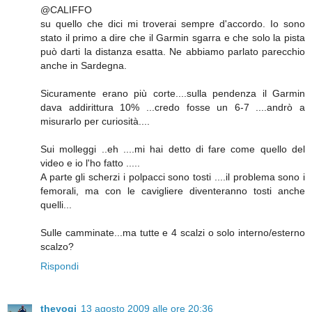
@CALIFFO
su quello che dici mi troverai sempre d'accordo. Io sono
stato il primo a dire che il Garmin sgarra e che solo la pista
può darti la distanza esatta. Ne abbiamo parlato parecchio
anche in Sardegna.
Sicuramente erano più corte....sulla pendenza il Garmin
dava addirittura 10% ...credo fosse un 6-7 ....andrò a
misurarlo per curiosità....
Sui molleggi ..eh ....mi hai detto di fare come quello del
video e io l'ho fatto .....
A parte gli scherzi i polpacci sono tosti ....il problema sono i
femorali, ma con le cavigliere diventeranno tosti anche
quelli...
Sulle camminate...ma tutte e 4 scalzi o solo interno/esterno
scalzo?
Rispondi
theyogi
13 agosto 2009 alle ore 20:36