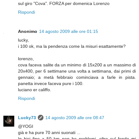
sul giro "Cova". FORZA per domenica Lorenzo
Rispondi
Anonimo
14 agosto 2009 alle ore 01:15
lucky,
i 100 ok, ma la pendenza come la misuri esattamente?
lorenzo,
cova faceva salite da un minimo di 15x200 a un massimo di
20x400, per 6 settimane una volta a settimana, dai primi di
gennaio; a metà febbraio cominciava a farle in pista.
panetta invece faceva pure i 100.
luciano er califfo.
Rispondi
Lucky73
14 agosto 2009 alle ore 08:47
@YOGI
già e ha pure 70 anni suonati ...
In bici fino a 50 km non ho problemi, oltre sul fondo mi