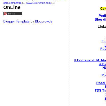
gara campestre
(1)
www.luciorunfun.com
(1)
OnLine
Cer
Pod
Blog d
Blogger Template
by
Blogcrowds
Link
Fi
FL
Il Podismo di M. Mo
OTC
N
Po
Road
TDS Ti