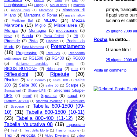
Lunghissimo
(4)
Lungo
(1)
Mal di denti
(1)
malattia
pimpe, tranquil
Maratona di
(1)
mappa blog
(1)
Maratona
(1)
il papi sono pur
Milano
(4)
Maratona di Roma
(4)
marshmallow
MEDIO
(14)
Mezza
luciano er califf
(1)
Medicine Ball
(1)
Maratona
(13)
Miscellanea
(8)
Miglio
(5)
Monga
(6)
Montagna
(3)
motivazione
(3)
25 giugno 2009 al
Panda
(2)
Neve
(1)
Paola Felletti
(1)
PB
(1)
Rocha
ha detto...
Piramide
(2)
Pista
(3)
Podisti da
Plantare
(1)
Potenziamento
Marte
(2)
Post Maratona
(1)
Grande film !
(18)
Progressivo
(3)
Red Sox
(1)
Resoconto
RG1500
(2)
RG400
(2)
RG800
settimanale
(1)
25 giugno 2009 al
(5)
richiamo aerobico
(1)
ricos
(1)
RICOSTRUZIONE
(2)
Rifinitura
(2)
rifle
(2)
Posta un commento
Riflessioni
(38)
Ripetute
(20)
Risultati
(2)
salite
Run Donato
(1)
salite 100
(1)
200
(2)
Salite 300
(3)
Scarpe
(3)
salite 50
(1)
Skechers Shape-
Sensazioni
(1)
Shape-UPS
(1)
Specifici
(9)
UPS
(2)
squat
(2)
specif
(1)
Staffetta 3x3300
(1)
staffetta svedese
(1)
Starbucks
Tabella 800-1500 (09-
(1)
Svedese
(1)
10)
(31)
Tabella 800-1500 (10-11)
(23)
Tabella 800-400 (11-12)
(22)
Tabella Valutativa 08
(19)
tapasciate
(4)
Test
(1)
Test della Morte
(1)
Trasformazione
(1)
velocità
(7)
Trex
(3)
Video Divertenti
(1)
video