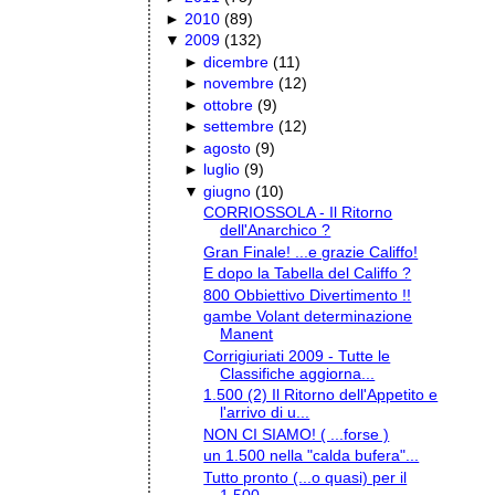
►
2010
(
89
)
▼
2009
(
132
)
►
dicembre
(
11
)
►
novembre
(
12
)
►
ottobre
(
9
)
►
settembre
(
12
)
►
agosto
(
9
)
►
luglio
(
9
)
▼
giugno
(
10
)
CORRIOSSOLA - Il Ritorno
dell'Anarchico ?
Gran Finale! ...e grazie Califfo!
E dopo la Tabella del Califfo ?
800 Obbiettivo Divertimento !!
gambe Volant determinazione
Manent
Corrigiuriati 2009 - Tutte le
Classifiche aggiorna...
1.500 (2) Il Ritorno dell'Appetito e
l'arrivo di u...
NON CI SIAMO! ( ...forse )
un 1.500 nella "calda bufera"...
Tutto pronto (...o quasi) per il
1.500...