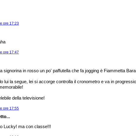
le ore 17:23
aha
le ore 17:47
a signorina in rosso un po' paffutella che fa jogging è Fiammetta Baral
lui la segue, lei si accorge controlla il cronometro e va in progressi
è memorabile!
ebile della televisione!
le ore 17:55
tto...
ro Lucky! ma con classe!!!