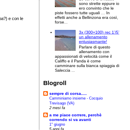
sono strette eppure io
ero convinto che le
piste fossero tutte uguali … In
effetti anche a Bellinzona era così,
ba?) e con le
forse...
3x (300+100) rec 1’/5’
un allenamento
entusiasmante!
Parlare di questo
allenamento con
appassionati di velocità come il
Califfo e il Panda è come
camminare sulla bianca spiaggia di
Saleccia ...
Blogroll
sempre di corsa.....
Camminiamo insieme - Cocquio
Trevisago (VA)
2 mesi fa
a me piace correre, perchè
correndo si va avanti
1° giugno
5 anni fa