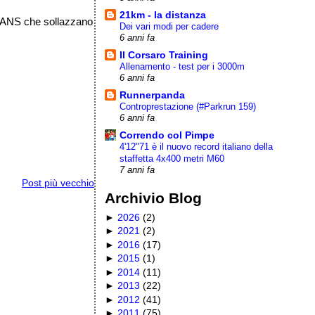
21km - la distanza
 TRANS che sollazzano
Dei vari modi per cadere
6 anni fa
Il Corsaro Training
Allenamento - test per i 3000m
6 anni fa
Runnerpanda
Controprestazione (#Parkrun 159)
6 anni fa
Correndo col Pimpe
4'12"71 è il nuovo record italiano della
staffetta 4x400 metri M60
7 anni fa
Post più vecchio
Archivio Blog
►
2026
(
2
)
►
2021
(
2
)
►
2016
(
17
)
►
2015
(
1
)
►
2014
(
11
)
►
2013
(
22
)
►
2012
(
41
)
►
2011
(
75
)