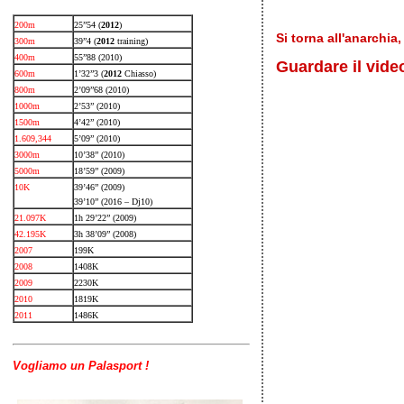
200m
25”54 (
2012
)
Si torna all'anarchia
300m
39”4 (
2012
training)
400m
55”88 (2010)
Guardare il vide
600m
1’32”3 (
2012
Chiasso)
800m
2’09”68 (2010)
1000m
2’53” (2010)
1500m
4’42” (2010)
1.609,344
5’09” (2010)
3000m
10’38” (2010)
5000m
18’59” (2009)
10K
39’46” (2009)
39’10” (2016 – Dj10)
21.097K
1h 29’22” (2009)
42.195K
3h 38’09” (2008)
2007
199K
2008
1408K
2009
2230K
2010
1819K
2011
1486K
Vogliamo un Palasport !