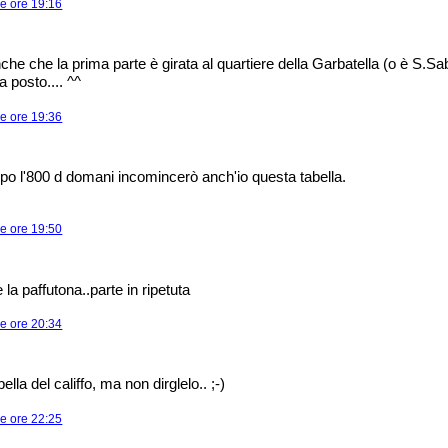
le ore 19:16
he che la prima parte è girata al quartiere della Garbatella (o è S.Sa
a posto.... ^^
le ore 19:36
opo l'800 d domani incomincerò anch'io questa tabella.
le ore 19:50
 la paffutona..parte in ripetuta
le ore 20:34
ella del califfo, ma non dirglelo.. ;-)
le ore 22:25