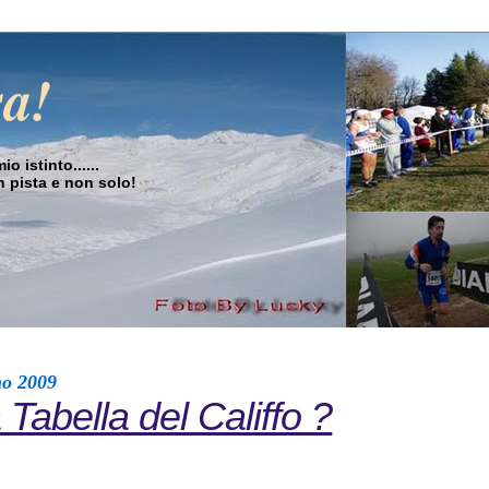
sa!
o istinto......
in pista e non solo!
no 2009
 Tabella del Califfo ?