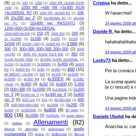
Cristina
ha detto...
(9)
10
(1)
100
(1)
1000
(1)
1000 R8 +3x600 R2'/8'
1000 R8 +500 R8 +3x300 R1/8
+500
(1)
W l'anarchia!!
+6x100SAL R2
(2)
10K
1000 R8 +8x200 R2
(1)
(4)
10x200 rec 2'
(2)
10x300SAL R2
(1)
10x400
10x400 rec PASSIVO
(3)
24 giugno 2009 al
rec FL
(1)
1200+600+3x300+6x100SAL
(2)
Davide R.
ha detto...
150
(2)
200
(4)
1200+600+6x200
(1)
1609.344
(1)
2x100
(4)
2x (2x200)
(1)
2x200
(1)
2x250
(1)
hahahahahhah
3.000
(6)
2x500
(2)
2x500 +300
(1)
2x800 R4
(1)
300
(2)
300+300 300+300 200+200
(2)
3000
24 giugno 2009 al
350
(2)
+5x200
(1)
3000 R3 6x200 R1/3 500
(1)
3x100 6x200 1000
(1)
3x1000 5x400 10x50SAL
(1)
Lucky73
ha detto...
3x400
(4)
3x150
(1)
3x2000
(1)
3x300ER
(1)
3x600
400
(15)
R2
(1)
3x600 R4
(1)
3x80
(1)
3x800
(1)
Per la cronaca l
4K MEDIO +3x300
(1)
4slf
(1)
4x100
(1)
4x1000
(1)
4x300ER
(4)
4x2000
(1)
4x300 R4
(1)
4x30BL
La scena quando 
4x400
(3)
4x50
(2)
4x600
(2)
5.000
+4x60
(1)
(e ci riesce!) 
(2)
500+300
(2)
5x1000
(3)
5x200
5x100SAL
(1)
rec 3'
(4)
5x300 rec 4'
(2)
5x800
5x300 rec 3'
(1)
Una pagina indel
rec 3'
(5)
600
6/24 ore
(1)
6+6
(1)
60+80+100
(1)
(3)
6x200
(3)
600+500+500+300
(1)
6x1000
(1)
24 giugno 2009 al
6x800
(8)
6x300
(1)
6x300SAL
(1)
80 metri
(1)
800
(16)
8x1000
(2)
Daniele Uboldi
ha de
8x50SAL
(1)
acido lattico
Allenamenti
(82)
(1)
Adidas
(1)
Anarchia si, ca
anello
Alpecin
(1)
alternato
(1)
americana
(1)
montagnetta
(2)
Arena
(1)
Bellinzona
(1)
Berruti