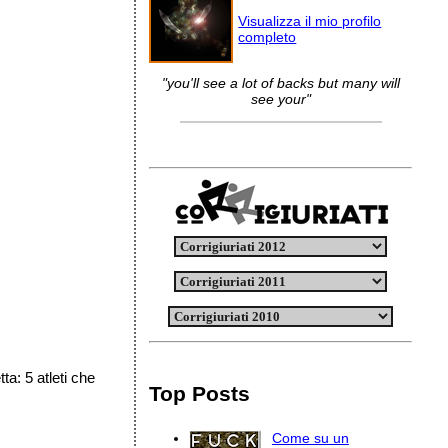
Visualizza il mio profilo
completo
"you'll see a lot of backs but many will
see your"
ta: 5 atleti che
Top Posts
Come su un