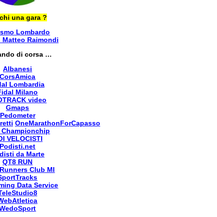
chi una gara ?
ismo Lombardo
i Matteo Raimondi
ando di corsa …
Albanesi
CorsAmica
dal Lombardia
Fidal Milano
OTRACK video
Gmaps
Pedometer
retti
OneMarathonForCapasso
 Championchip
OI VELOCISTI
Podisti.net
disti da Marte
QT8 RUN
Runners Club MI
SportTracks
ming Data Service
TeleStudio8
WebAtletica
WedoSport