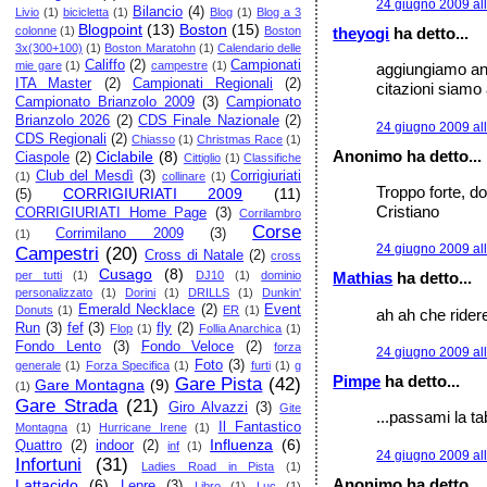
24 giugno 2009 al
Bilancio
(4)
Livio
(1)
bicicletta
(1)
Blog
(1)
Blog a 3
Blogpoint
(13)
Boston
(15)
theyogi
ha detto...
colonne
(1)
Boston
3x(300+100)
(1)
Boston Maratohn
(1)
Calendario delle
Califfo
(2)
Campionati
mie gare
(1)
campestre
(1)
aggiungiamo anc
ITA Master
(2)
Campionati Regionali
(2)
citazioni siamo 
Campionato Brianzolo 2009
(3)
Campionato
Brianzolo 2026
(2)
CDS Finale Nazionale
(2)
24 giugno 2009 al
CDS Regionali
(2)
Chiasso
(1)
Christmas Race
(1)
Anonimo ha detto...
Ciclabile
(8)
Ciaspole
(2)
Cittiglio
(1)
Classifiche
Club del Mesdì
(3)
Corrigiuriati
(1)
collinare
(1)
Troppo forte, d
CORRIGIURIATI 2009
(11)
(5)
Cristiano
CORRIGIURIATI Home Page
(3)
Corrilambro
Corse
Corrimilano 2009
(3)
(1)
24 giugno 2009 al
Campestri
(20)
Cross di Natale
(2)
cross
Cusago
(8)
per tutti
(1)
DJ10
(1)
dominio
Mathias
ha detto...
personalizzato
(1)
Dorini
(1)
DRILLS
(1)
Dunkin'
Emerald Necklace
(2)
Event
Donuts
(1)
ER
(1)
ah ah che ridere
Run
(3)
fef
(3)
fly
(2)
Flop
(1)
Follia Anarchica
(1)
Fondo Lento
(3)
Fondo Veloce
(2)
forza
24 giugno 2009 al
Foto
(3)
generale
(1)
Forza Specifica
(1)
furti
(1)
g
Pimpe
ha detto...
Gare Pista
(42)
Gare Montagna
(9)
(1)
Gare Strada
(21)
Giro Alvazzi
(3)
Gite
...passami la tab
Il Fantastico
Montagna
(1)
Hurricane Irene
(1)
Influenza
(6)
Quattro
(2)
indoor
(2)
inf
(1)
24 giugno 2009 al
Infortuni
(31)
Ladies Road in Pista
(1)
Anonimo ha detto...
Lattacido
(6)
Lepre
(3)
Libro
(1)
Luc
(1)