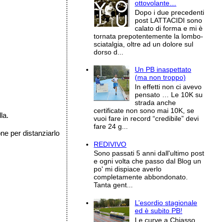
ottovolante…
Dopo i due precedenti
post LATTACIDI sono
calato di forma e mi è
tornata prepotentemente la lombo-
sciatalgia, oltre ad un dolore sul
dorso d...
Un PB inaspettato
(ma non troppo)
In effetti non ci avevo
pensato … Le 10K su
strada anche
certificate non sono mai 10K, se
la.
vuoi fare in record “credibile” devi
fare 24 g...
one per distanziarlo
REDIVIVO
Sono passati 5 anni dall'ultimo post
e ogni volta che passo dal Blog un
po' mi dispiace averlo
completamente abbondonato.
Tanta gent...
L’esordio stagionale
ed è subito PB!
Le curve a Chiasso