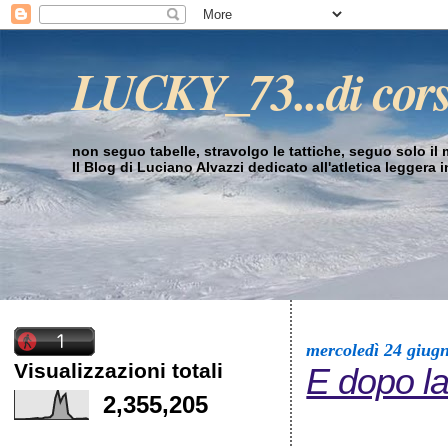
LUCKY_73...di cor
non seguo tabelle, stravolgo le tattiche, seguo solo il mi
Il Blog di Luciano Alvazzi dedicato all'atletica leggera 
mercoledì 24 giug
Visualizzazioni totali
E dopo la
2,355,205