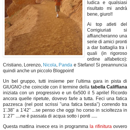
ludica e qualsiasi
risultato mi andrà
bene, giuro!!
Ai top atleti del
Corrigiuriati si
affiancheranno una
serie di amici pronti
a dar battaglia tra i
quali (in rigoroso
ordine alfabetico):
Cristiano, Lorenzo,
Nicola
,
Panda
e Stefano! Si preannuncia
quindi anche un piccolo Blogpoint!
Un bel gruppo, tutti insieme per l'ultima gara in pista di
GIUGNO che coincide con il termine della
tabella Califfiana
iniziata con un progressivo e un 6x500 il 5 aprile! Ricordo
ancora quelle ripetute, dovevo farle a tutta. Feci una fatica
pazzesca (nel post scrissi "una fatica bestia") correndo tra
1'.38" a 1'42" ...se penso che oggi ho corso in scioltezza in
1'.27" ....ne è passata di acqua sotto i ponti .....
Questa mattina invece era in programma
la rifinitura
ovvero