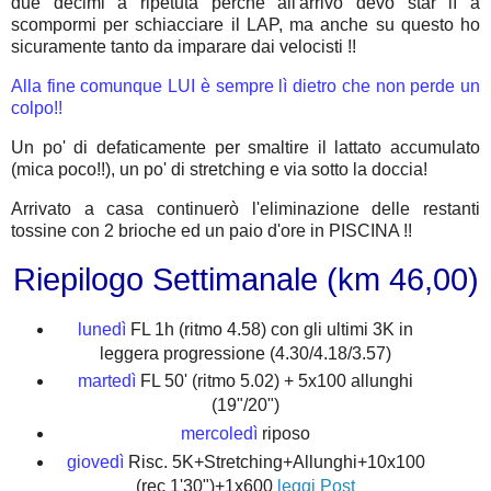
due decimi a ripetuta perchè all'arrivo devo star lì a
scompormi per schiacciare il LAP, ma anche su questo ho
sicuramente tanto da imparare dai velocisti !!
Alla fine comunque LUI è sempre lì dietro che non perde un
colpo!!
Un po' di defaticamente per smaltire il lattato accumulato
(mica poco!!), un po' di stretching e via sotto la doccia!
Arrivato a casa continuerò l'eliminazione delle restanti
tossine con 2 brioche ed un paio d'ore in PISCINA !!
Riepilogo Settimanale (km 46,00)
lunedì
FL 1h (ritmo 4.58) con gli ultimi 3K in
leggera progressione (4.30/4.18/3.57)
martedì
FL 50' (ritmo 5.02) + 5x100 allunghi
(19"/20")
mercoledì
riposo
giovedì
Risc. 5K+Stretching+Allunghi+10x100
(rec 1'30")+1x600
leggi Post