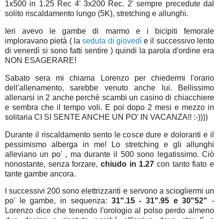
1x500 in 1.25 Rec 4' 3x200 Rec. 2' sempre precedute dal
solito riscaldamento lungo (5K), stretching e allunghi.
Ieri avevo le gambe di marmo e i bicipiti femorale
imploravano pietà ( la
seduta di giovedì
e il successivo lento
di venerdì si sono fatti sentire ) quindi la parola d'ordine era
NON ESAGERARE!
Sabato sera mi chiama Lorenzo per chiedermi l'orario
dell'allenamento, sarebbe venuto anche lui. Bellissimo
allenarsi in 2 anche perchè scambi un casino di chiacchiere
e sembra che il tempo voli. E poi dopo 2 mesi e mezzo in
solitaria CI SI SENTE ANCHE UN PO' IN VACANZA!! :-))))
Durante il riscaldamento sento le cosce dure e doloranti e il
pessimismo alberga in me! Lo stretching e gli allunghi
alleviano un po' , ma durante il 500 sono legatissimo. Ciò
nonostante, senza forzare,
chiudo in 1.27
con tanto fiato e
tante gambe ancora.
I successivi 200 sono elettrizzanti e servono a sciogliermi un
po' le gambe, in sequenza:
31".15 - 31".95 e 30"52"
-
Lorenzo dice che tenendo l'orologio al polso perdo almeno