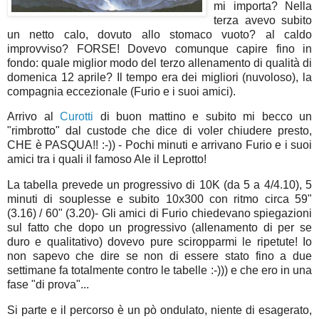
mi importa? Nella
terza avevo subito
un netto calo, dovuto allo stomaco vuoto? al caldo
improvviso? FORSE! Dovevo comunque capire fino in
fondo: quale miglior modo del terzo allenamento di qualità di
domenica 12 aprile? Il tempo era dei migliori (nuvoloso), la
compagnia eccezionale (Furio e i suoi amici).
Arrivo al
Curotti
di buon mattino e subito mi becco un
"rimbrotto" dal custode che dice di voler chiudere presto,
CHE è PASQUA!! :-)) - Pochi minuti e arrivano Furio e i suoi
amici tra i quali il famoso Ale il Leprotto!
La tabella prevede un progressivo di 10K (da 5 a 4/4.10), 5
minuti di souplesse e subito 10x300 con ritmo circa 59"
(3.16) / 60" (3.20)- Gli amici di Furio chiedevano spiegazioni
sul fatto che dopo un progressivo (allenamento di per se
duro e qualitativo) dovevo pure sciropparmi le ripetute! Io
non sapevo che dire se non di essere stato fino a due
settimane fa totalmente contro le tabelle :-))) e che ero in una
fase "di prova"...
Si parte e il percorso è un pò ondulato, niente di esagerato,