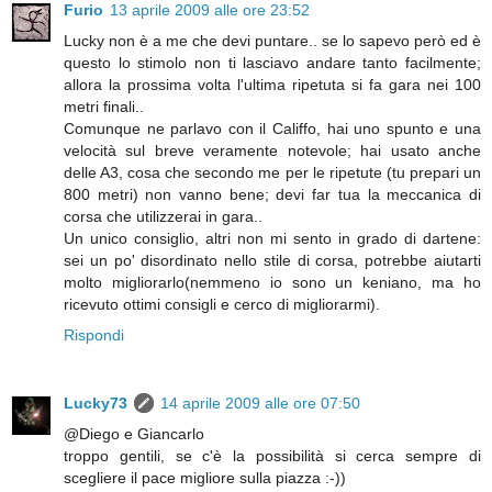
Furio
13 aprile 2009 alle ore 23:52
Lucky non è a me che devi puntare.. se lo sapevo però ed è
questo lo stimolo non ti lasciavo andare tanto facilmente;
allora la prossima volta l'ultima ripetuta si fa gara nei 100
metri finali..
Comunque ne parlavo con il Califfo, hai uno spunto e una
velocità sul breve veramente notevole; hai usato anche
delle A3, cosa che secondo me per le ripetute (tu prepari un
800 metri) non vanno bene; devi far tua la meccanica di
corsa che utilizzerai in gara..
Un unico consiglio, altri non mi sento in grado di dartene:
sei un po' disordinato nello stile di corsa, potrebbe aiutarti
molto migliorarlo(nemmeno io sono un keniano, ma ho
ricevuto ottimi consigli e cerco di migliorarmi).
Rispondi
Lucky73
14 aprile 2009 alle ore 07:50
@Diego e Giancarlo
troppo gentili, se c'è la possibilità si cerca sempre di
scegliere il pace migliore sulla piazza :-))