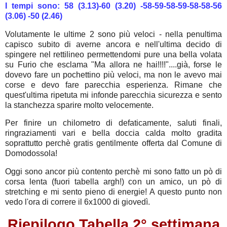
I tempi sono: 58 (3.13)-60 (3.20) -58-59-58-59-58-58-56
(3.06) -50 (2.46)
Volutamente le ultime 2 sono più veloci - nella penultima
capisco subito di averne ancora e nell'ultima decido di
spingere nel rettilineo permettendomi pure una bella volata
su Furio che esclama "Ma allora ne hai!!!!"....già, forse le
dovevo fare un pochettino più veloci, ma non le avevo mai
corse e devo fare parecchia esperienza. Rimane che
quest'ultima ripetuta mi infonde parecchia sicurezza e sento
la stanchezza sparire molto velocemente.
Per finire un chilometro di defaticamente, saluti finali,
ringraziamenti vari e bella doccia calda molto gradita
soprattutto perchè gratis gentilmente offerta dal Comune di
Domodossola!
Oggi sono ancor più contento perchè mi sono fatto un pò di
corsa lenta (fuori tabella argh!) con un amico, un pò di
stretching e mi sento pieno di energie! A questo punto non
vedo l'ora di correre il 6x1000 di giovedì.
Riepilogo Tabella 2° settimana