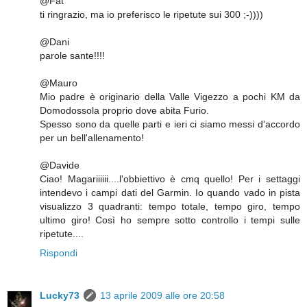
@Fat
ti ringrazio, ma io preferisco le ripetute sui 300 ;-))))
@Dani
parole sante!!!!
@Mauro
Mio padre è originario della Valle Vigezzo a pochi KM da
Domodossola proprio dove abita Furio.
Spesso sono da quelle parti e ieri ci siamo messi d'accordo
per un bell'allenamento!
@Davide
Ciao! Magariiiiii....l'obbiettivo è cmq quello! Per i settaggi
intendevo i campi dati del Garmin. Io quando vado in pista
visualizzo 3 quadranti: tempo totale, tempo giro, tempo
ultimo giro! Così ho sempre sotto controllo i tempi sulle
ripetute....
Rispondi
Lucky73
13 aprile 2009 alle ore 20:58