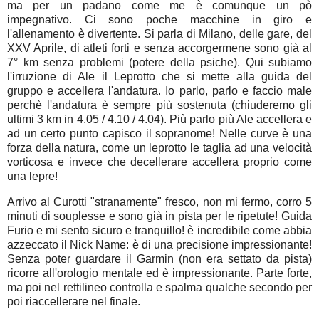
ma per un padano come me è comunque un pò
impegnativo. Ci sono poche macchine in giro e
l'allenamento è divertente. Si parla di Milano, delle gare, del
XXV Aprile, di atleti forti e senza accorgermene sono già al
7° km senza problemi (potere della psiche). Qui subiamo
l'irruzione di Ale il Leprotto che si mette alla guida del
gruppo e accellera l'andatura. Io parlo, parlo e faccio male
perchè l'andatura è sempre più sostenuta (chiuderemo gli
ultimi 3 km in 4.05 / 4.10 / 4.04). Più parlo più Ale accellera e
ad un certo punto capisco il sopranome! Nelle curve è una
forza della natura, come un leprotto le taglia ad una velocità
vorticosa e invece che decellerare accellera proprio come
una lepre!
Arrivo al Curotti "stranamente" fresco, non mi fermo, corro 5
minuti di souplesse e sono già in pista per le ripetute! Guida
Furio e mi sento sicuro e tranquillo! è incredibile come abbia
azzeccato il Nick Name: è di una precisione impressionante!
Senza poter guardare il Garmin (non era settato da pista)
ricorre all'orologio mentale ed è impressionante. Parte forte,
ma poi nel rettilineo controlla e spalma qualche secondo per
poi riaccellerare nel finale.