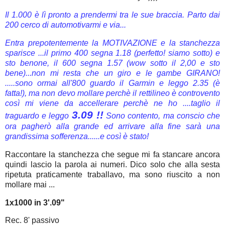
Il 1.000 è lì pronto a prendermi tra le sue braccia. Parto dai
200 cerco di automotivarmi e via...
Entra prepotentemente la MOTIVAZIONE e la stanchezza
sparisce ...il primo 400 segna 1.18 (perfetto! siamo sotto) e
sto benone, il 600 segna 1.57 (wow sotto il 2,00 e sto
bene)...non mi resta che un giro e le gambe GIRANO!
.....sono ormai all'800 guardo il Garmin e leggo 2.35 (è
fatta!), ma non devo mollare perchè il rettilineo è controvento
così mi viene da accellerare perchè ne ho ....taglio il
3.09 !!
traguardo e leggo
Sono contento, ma conscio che
ora pagherò alla grande ed arrivare alla fine sarà una
grandissima sofferenza......e così è stato!
Raccontare la stanchezza che segue mi fa stancare ancora
quindi lascio la parola ai numeri. Dico solo che alla sesta
ripetuta praticamente traballavo, ma sono riuscito a non
mollare mai ...
1x1000 in 3'.09"
Rec. 8' passivo