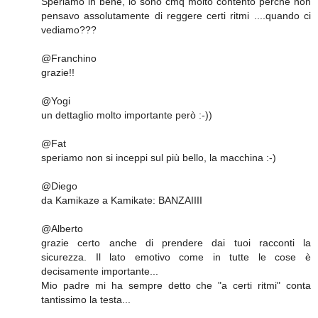
Speriamo in bene, io sono cmq molto contento perchè non
pensavo assolutamente di reggere certi ritmi ....quando ci
vediamo???
@Franchino
grazie!!
@Yogi
un dettaglio molto importante però :-))
@Fat
speriamo non si inceppi sul più bello, la macchina :-)
@Diego
da Kamikaze a Kamikate: BANZAIIII
@Alberto
grazie certo anche di prendere dai tuoi racconti la
sicurezza. Il lato emotivo come in tutte le cose è
decisamente importante...
Mio padre mi ha sempre detto che "a certi ritmi" conta
tantissimo la testa...