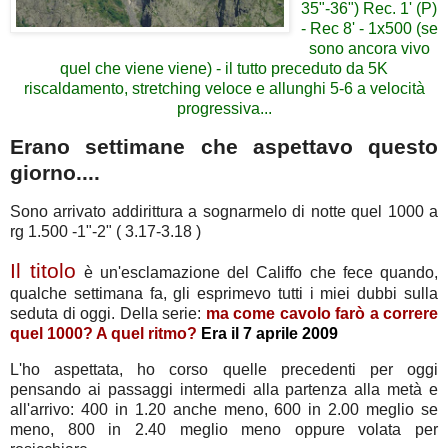
35"-36") Rec. 1' (P)
- Rec 8' - 1x500 (se
sono ancora vivo
quel che viene viene) - il tutto preceduto da 5K
riscaldamento, stretching veloce e allunghi 5-6 a velocità
progressiva...
Erano settimane che aspettavo questo
giorno....
Sono arrivato addirittura a sognarmelo di notte quel 1000 a
rg 1.500 -1"-2" ( 3.17-3.18 )
Il titolo
è un'esclamazione del Califfo che fece quando,
qualche settimana fa, gli esprimevo tutti i miei dubbi sulla
seduta di oggi. Della serie:
ma come cavolo farò a correre
quel 1000? A quel ritmo?
Era il 7 aprile 2009
L'ho aspettata, ho corso quelle precedenti per oggi
pensando ai passaggi intermedi alla partenza alla metà e
all'arrivo: 400 in 1.20 anche meno, 600 in 2.00 meglio se
meno, 800 in 2.40 meglio meno oppure volata per