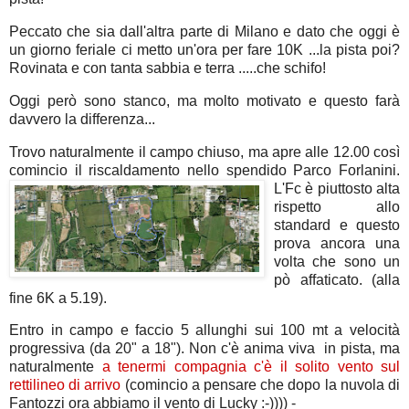
Peccato che sia dall'altra parte di Milano e dato che oggi è
un giorno feriale ci metto un'ora per fare 10K ...la pista poi?
Rovinata e con tanta sabbia e terra .....che schifo!
Oggi però sono stanco, ma molto motivato e questo farà
davvero la differenza...
Trovo naturalmente il campo chiuso, ma apre alle 12.00 così
comincio il riscaldamento nello spendido Parco Forlanini.
L'Fc è piuttosto alta
rispetto allo
standard e questo
prova ancora una
volta che sono un
pò affaticato. (alla
fine 6K a 5.19).
Entro in campo e faccio 5 allunghi sui 100 mt a velocità
progressiva (da 20" a 18"). Non c'è anima viva in pista, ma
naturalmente
a tenermi compagnia c'è il solito vento sul
rettilineo di arrivo
(comincio a pensare che dopo la nuvola di
Fantozzi ora abbiamo il vento di Lucky :-)))) -