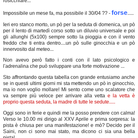
rosicchiare...
forse
Impossibile un mese fa, ma possibile il 30/04 ?? -
.....
Ieri ero stanco morto, un pò per la seduta di domenica, un pò
per il lento di martedì corso sotto un diluvio universale e poi
gli allunghi (5x100) sempre sotto la pioggia e con il vento
freddo che ti entra dentro....un pò sulle ginocchia e un pò
innervosito dal meteo...
Non avevo però fatto i conti con il lato psicologico e
l'adrenalina che può sviluppare una forte motivazione ...
Sto affrontando questa tabella con grande entusiamo anche
se in questi ultimi giorni mi sta mettendo un pò in ginocchio,
ma io non voglio mollare! Mi sento come uno scalatore che
va sempre più veloce per arrivare alla vetta
e la vetta è
proprio questa seduta, la madre di tutte le sedute.....
Oggi sono in ferie e quindi me la posso prendere con calma!
Verso le 10.00 mi dirigo al XXV Aprile e prima sorpresa: la
pista è chiusa per una manifestazione! e mò? Decido per il
Saini, non ci sono mai stato, ma dicono ci sia una bella
pista!