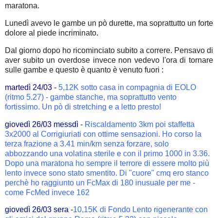
maratona.
Lunedì avevo le gambe un pò durette, ma soprattutto un forte
dolore al piede incriminato.
Dal giorno dopo ho ricominciato subito a correre. Pensavo di
aver subito un overdose invece non vedevo l'ora di tornare
sulle gambe e questo è quanto è venuto fuori :
martedì 24/03
-
5,12K sotto casa in compagnia di EOLO
(ritmo 5.27) - gambe stanche, ma soprattutto vento
fortissimo. Un pò di stretching e a letto presto!
giovedì 26/03 messdì
-
Riscaldamento 3km poi staffetta
3x2000 al Corrigiuriati con ottime sensazioni. Ho corso la
terza frazione a 3.41 min/km senza forzare, solo
abbozzando una volatina sterile e con il primo 1000 in 3.36.
Dopo una maratona ho sempre il terrore di essere molto più
lento invece sono stato smentito. Di "cuore" cmq ero stanco
perchè ho raggiunto un FcMax di 180 inusuale per me -
come FcMed invece 162
giovedì 26/03 sera
-
10,15K di Fondo Lento rigenerante con