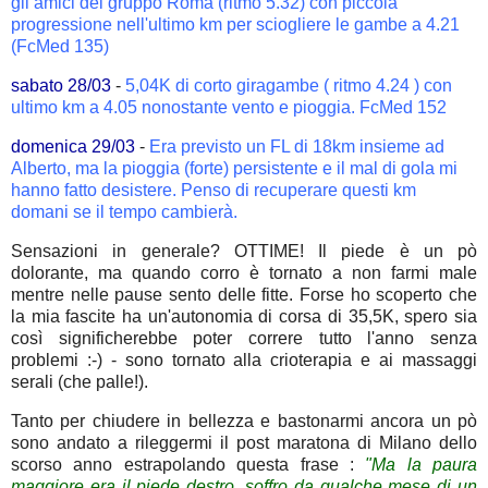
gli amici del gruppo Roma (ritmo 5.32) con piccola
progressione nell'ultimo km per sciogliere le gambe a 4.21
(FcMed 135)
sabato 28/03
-
5,04K di corto giragambe ( ritmo 4.24 ) con
ultimo km a 4.05 nonostante vento e pioggia. FcMed 152
domenica 29/03
-
Era previsto un FL di 18km insieme ad
Alberto, ma la pioggia (forte) persistente e il mal di gola mi
hanno fatto desistere. Penso di recuperare questi km
domani se il tempo cambierà.
Sensazioni in generale? OTTIME! Il piede è un pò
dolorante, ma quando corro è tornato a non farmi male
mentre nelle pause sento delle fitte. Forse ho scoperto che
la mia fascite ha un'autonomia di corsa di 35,5K, spero sia
così significherebbe poter correre tutto l'anno senza
problemi :-) - sono tornato alla crioterapia e ai massaggi
serali (che palle!).
Tanto per chiudere in bellezza e bastonarmi ancora un pò
sono andato a rileggermi il post maratona di Milano dello
scorso anno estrapolando questa frase :
"Ma la paura
maggiore era il piede destro, soffro da qualche mese di un