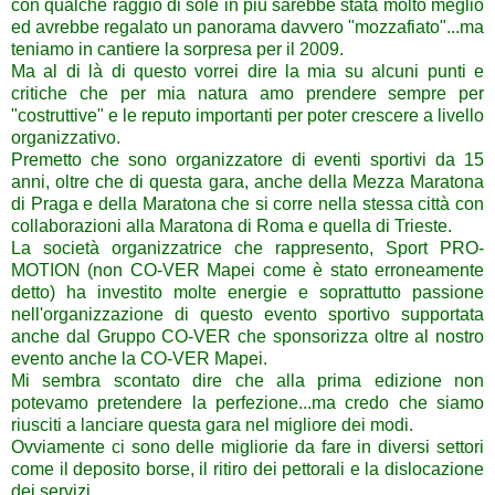
con qualche raggio di sole in più sarebbe stata molto meglio
ed avrebbe regalato un panorama davvero "mozzafiato"...ma
teniamo in cantiere la sorpresa per il 2009.
Ma al di là di questo vorrei dire la mia su alcuni punti e
critiche che per mia natura amo prendere sempre per
"costruttive" e le reputo importanti per poter crescere a livello
organizzativo.
Premetto che sono organizzatore di eventi sportivi da 15
anni, oltre che di questa gara, anche della Mezza Maratona
di Praga e della Maratona che si corre nella stessa città con
collaborazioni alla Maratona di Roma e quella di Trieste.
La società organizzatrice che rappresento, Sport PRO-
MOTION (non CO-VER Mapei come è stato erroneamente
detto) ha investito molte energie e soprattutto passione
nell'organizzazione di questo evento sportivo supportata
anche dal Gruppo CO-VER che sponsorizza oltre al nostro
evento anche la CO-VER Mapei.
Mi sembra scontato dire che alla prima edizione non
potevamo pretendere la perfezione...ma credo che siamo
riusciti a lanciare questa gara nel migliore dei modi.
Ovviamente ci sono delle migliorie da fare in diversi settori
come il deposito borse, il ritiro dei pettorali e la dislocazione
dei servizi.