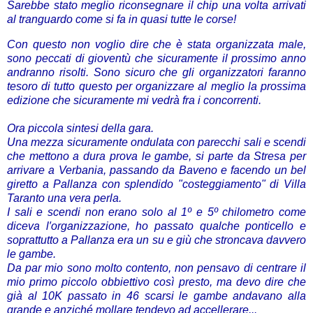
Sarebbe stato meglio riconsegnare il chip una volta arrivati
al tranguardo come si fa in quasi tutte le corse!
Con questo non voglio dire che è stata organizzata male,
sono peccati di gioventù che sicuramente il prossimo anno
andranno risolti. S
ono sicuro che gli organizzatori faranno
tesoro di tutto questo per organizzare al meglio la prossima
edizione che sicuramente mi vedrà fra i concorrenti.
Ora piccola sintesi della gara.
Una mezza sicuramente ondulata con parecchi sali e scendi
che mettono a dura prova le gambe, si parte da Stresa per
arrivare a Verbania, passando da Baveno e facendo un bel
giretto a Pallanza con splendido "costeggiamento" di Villa
Taranto una vera perla.
I sali e scendi non erano solo al 1º e 5º chilometro come
diceva l′organizzazione, ho passato qualche ponticello e
soprattutto a Pallanza era un su e giù che stroncava davvero
le gambe.
Da par mio sono molto contento, non pensavo di centrare il
mio primo piccolo obbiettivo così presto, ma devo dire che
già al 10K passato in 46 scarsi le gambe andavano alla
grande e anziché mollare tendevo ad accellerare...