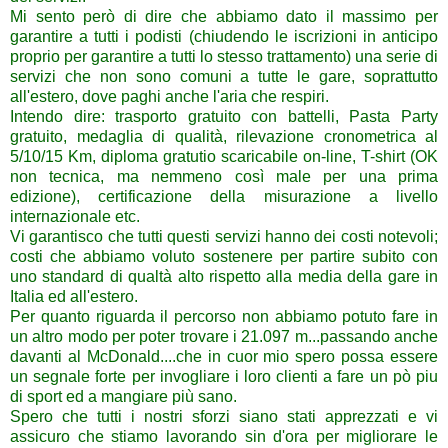
Mi sento però di dire che abbiamo dato il massimo per
garantire a tutti i podisti (chiudendo le iscrizioni in anticipo
proprio per garantire a tutti lo stesso trattamento) una serie di
servizi che non sono comuni a tutte le gare, soprattutto
all'estero, dove paghi anche l'aria che respiri.
Intendo dire: trasporto gratuito con battelli, Pasta Party
gratuito, medaglia di qualità, rilevazione cronometrica al
5/10/15 Km, diploma gratutio scaricabile on-line, T-shirt (OK
non tecnica, ma nemmeno così male per una prima
edizione), certificazione della misurazione a livello
internazionale etc.
Vi garantisco che tutti questi servizi hanno dei costi notevoli;
costi che abbiamo voluto sostenere per partire subito con
uno standard di qualtà alto rispetto alla media della gare in
Italia ed all'estero.
Per quanto riguarda il percorso non abbiamo potuto fare in
un altro modo per poter trovare i 21.097 m...passando anche
davanti al McDonald....che in cuor mio spero possa essere
un segnale forte per invogliare i loro clienti a fare un pò piu
di sport ed a mangiare più sano.
Spero che tutti i nostri sforzi siano stati apprezzati e vi
assicuro che stiamo lavorando sin d'ora per migliorare le