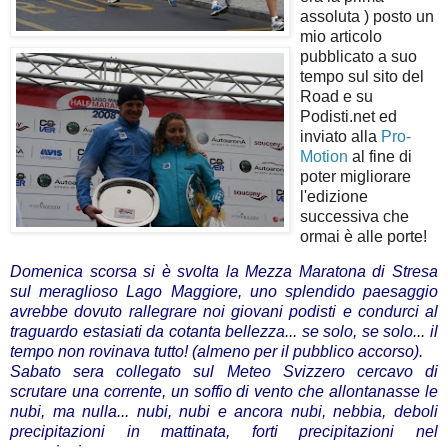
assoluta ) posto un
mio articolo
pubblicato a suo
tempo sul sito del
Road e su
Podisti.net ed
inviato alla
Pro-
Motion
al fine di
poter migliorare
l'edizione
successiva che
ormai è alle porte!
Domenica scorsa si è svolta la Mezza Maratona di Stresa
sul meraglioso Lago Maggiore, uno splendido paesaggio
avrebbe dovuto rallegrare noi giovani podisti e condurci al
traguardo estasiati da cotanta bellezza... se solo, se solo... il
tempo non rovinava tutto! (almeno per il pubblico accorso).
Sabato sera collegato sul Meteo Svizzero cercavo di
scrutare una corrente, un soffio di vento che allontanasse le
nubi, ma nulla... nubi, nubi e ancora nubi, nebbia, deboli
precipitazioni in mattinata, forti precipitazioni nel