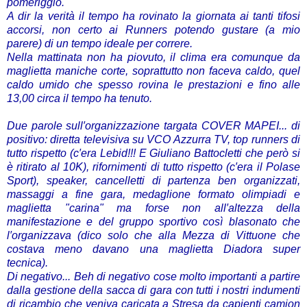
pomeriggio.
A dir la verità il tempo ha rovinato la giornata ai tanti tifosi
accorsi, non certo ai Runners potendo gustare (a mio
parere) di un tempo ideale per correre.
Nella mattinata non ha piovuto, il clima era comunque da
maglietta maniche corte, soprattutto non faceva caldo, quel
caldo umido che spesso rovina le prestazioni e fino alle
13,00 circa il tempo ha tenuto.
Due parole sull′organizzazione targata COVER MAPEI... di
positivo: diretta televisiva su VCO Azzurra TV, top runners di
tutto rispetto (c′era Lebid!!! E Giuliano Battocletti che però si
è ritirato al 10K), rifornimenti di tutto rispetto (c′era il Polase
Sport), speaker, cancelletti di partenza ben organizzati,
massaggi a fine gara, medaglione formato olimpiadi e
maglietta "carina" ma forse non all′altezza della
manifestazione e del gruppo sportivo così blasonato che
l′organizzava (dico solo che alla Mezza di Vittuone che
costava meno davano una maglietta Diadora super
tecnica).
Di negativo... Beh di negativo cose molto importanti a partire
dalla gestione della sacca di gara con tutti i nostri indumenti
di ricambio che veniva caricata a Stresa da capienti camion