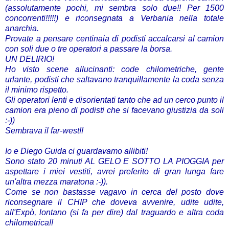
(assolutamente pochi, mi sembra solo due!! Per 1500
concorrenti!!!!!) e riconsegnata a Verbania nella totale
anarchia.
Provate a pensare centinaia di podisti accalcarsi al camion
con soli due o tre operatori a passare la borsa.
UN DELIRIO!
Ho visto scene allucinanti: code chilometriche, gente
urlante, podisti che saltavano tranquillamente la coda senza
il minimo rispetto.
Gli operatori lenti e disorientati tanto che ad un cerco punto il
camion era pieno di podisti che si facevano giustizia da soli
:-))
Sembrava il far-west!!
Io e Diego Guida ci guardavamo allibiti!
Sono stato 20 minuti AL GELO E SOTTO LA PIOGGIA per
aspettare i miei vestiti, avrei preferito di gran lunga fare
un'altra mezza maratona :-)).
Come se non bastasse vagavo in cerca del posto dove
riconsegnare il CHIP che doveva avvenire, udite udite,
all′Expò, lontano (si fa per dire) dal traguardo e altra coda
chilometrica!!