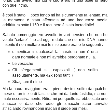
fondo che avevo, ma come cuore ero in una botte di ferro
con quel ritmo.
è così è stato! Il poco fondo mi ha sicuramente rallentato, ma
la maratona è stata affrontata ad una frequenza media
addirittura sotto i 150 e il recupero è stato incredibile!
Sabato pomeriggio ero avvolto in vari pensieri che non ho
voluto "celare" fino ad oggi e dato che nel mio DNA hanno
inserito il non mollare mai le mie paure erano le seguenti :
dimenticarmi qualcosa! la maratona non è una
gara normale e non mi avrebbe perdonato nulla.
Le vesciche
Gli sfregamenti sui capezzoli ( non soffro
assolutamente, ma 42k sono tanti )
Sbagliare il ritmo
Ma la paura maggiore era il piede destro, soffro da qualche
mese di un inizio di fascite che mi da tanto fastidio, ma non
male eccessivamente. Ritirarmi per quello sarebbe stato uno
smacco e dato che odio gli smacchi sarei arrivato
strisciando rovinandomi magari il piede per mesi.