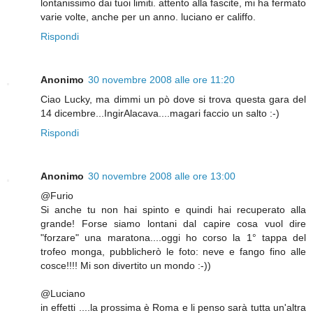
lontanissimo dai tuoi limiti. attento alla fascite, mi ha fermato
varie volte, anche per un anno. luciano er califfo.
Rispondi
Anonimo
30 novembre 2008 alle ore 11:20
Ciao Lucky, ma dimmi un pò dove si trova questa gara del
14 dicembre...IngirAlacava....magari faccio un salto :-)
Rispondi
Anonimo
30 novembre 2008 alle ore 13:00
@Furio
Si anche tu non hai spinto e quindi hai recuperato alla
grande! Forse siamo lontani dal capire cosa vuol dire
"forzare" una maratona....oggi ho corso la 1° tappa del
trofeo monga, pubblicherò le foto: neve e fango fino alle
cosce!!!! Mi son divertito un mondo :-))
@Luciano
in effetti ....la prossima è Roma e li penso sarà tutta un'altra