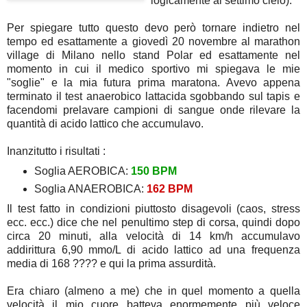
logicamente al settimo cielo).
Per spiegare tutto questo devo però tornare indietro nel
tempo ed esattamente a giovedì 20 novembre al marathon
village di Milano nello stand Polar ed esattamente nel
momento in cui il medico sportivo mi spiegava le mie
"soglie" e la mia futura prima maratona. Avevo appena
terminato il test anaerobico lattacida sgobbando sul tapis e
facendomi prelavare campioni di sangue onde rilevare la
quantità di acido lattico che accumulavo.
Inanzitutto i risultati :
Soglia AEROBICA:
150 BPM
Soglia ANAEROBICA:
162 BPM
Il test fatto in condizioni piuttosto disagevoli (caos, stress
ecc. ecc.) dice che nel penultimo step di corsa, quindi dopo
circa 20 minuti, alla velocità di 14 km/h accumulavo
addirittura 6,90 mmo/L di acido lattico ad una frequenza
media di 168 ???? e qui la prima assurdità.
Era chiaro (almeno a me) che in quel momento a quella
velocità il mio cuore batteva enormemente più veloce