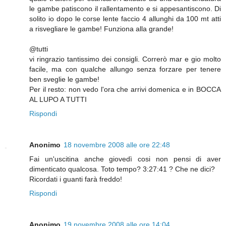
le gambe patiscono il rallentamento e si appesantiscono. Di
solito io dopo le corse lente faccio 4 allunghi da 100 mt atti
a risvegliare le gambe! Funziona alla grande!
@tutti
vi ringrazio tantissimo dei consigli. Correrò mar e gio molto
facile, ma con qualche allungo senza forzare per tenere
ben sveglie le gambe!
Per il resto: non vedo l'ora che arrivi domenica e in BOCCA
AL LUPO A TUTTI
Rispondi
Anonimo
18 novembre 2008 alle ore 22:48
Fai un'uscitina anche giovedì cosi non pensi di aver
dimenticato qualcosa. Toto tempo? 3:27:41 ? Che ne dici?
Ricordati i guanti farà freddo!
Rispondi
Anonimo
19 novembre 2008 alle ore 14:04