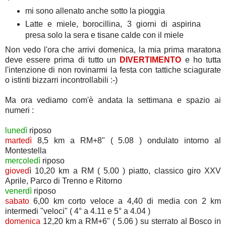
mi sono allenato anche sotto la pioggia
Latte e miele, borocillina, 3 giorni di aspirina
presa solo la sera e tisane calde con il miele
Non vedo l'ora che arrivi domenica, la mia prima maratona
deve essere prima di tutto un
DIVERTIMENTO
e ho tutta
l'intenzione di non rovinarmi la festa con tattiche sciagurate
o istinti bizzarri incontrollabili :-)
Ma ora vediamo com'è andata la settimana e spazio ai
numeri :
lunedì
riposo
martedì
8,5 km a RM+8" ( 5.08 ) ondulato intorno al
Montestella
mercoledì
riposo
gioved
ì 10,20 km a RM ( 5.00 ) piatto, classico giro XXV
Aprile, Parco di Trenno e Ritorno
venerdì
riposo
sabato
6,00 km corto veloce a 4,40 di media con 2 km
intermedi "veloci" ( 4° a 4.11 e 5° a 4.04 )
domenica
12,20 km a RM+6" ( 5.06 ) su sterrato al Bosco in