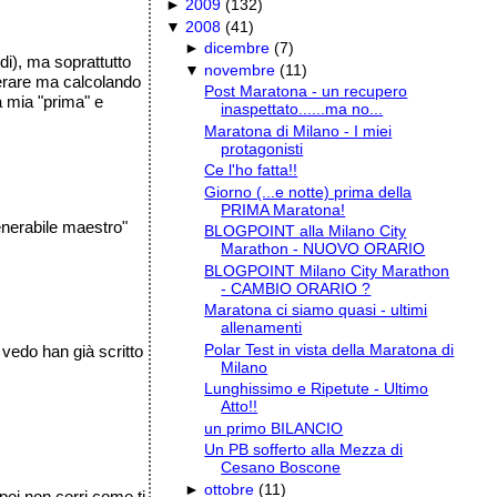
►
2009
(
132
)
▼
2008
(
41
)
►
dicembre
(
7
)
di), ma soprattutto
▼
novembre
(
11
)
gerare ma calcolando
Post Maratona - un recupero
a mia "prima" e
inaspettato......ma no...
Maratona di Milano - I miei
protagonisti
Ce l'ho fatta!!
Giorno (...e notte) prima della
PRIMA Maratona!
enerabile maestro"
BLOGPOINT alla Milano City
Marathon - NUOVO ORARIO
BLOGPOINT Milano City Marathon
- CAMBIO ORARIO ?
Maratona ci siamo quasi - ultimi
allenamenti
Polar Test in vista della Maratona di
 vedo han già scritto
Milano
Lunghissimo e Ripetute - Ultimo
Atto!!
un primo BILANCIO
Un PB sofferto alla Mezza di
Cesano Boscone
►
ottobre
(
11
)
 poi non corri come ti