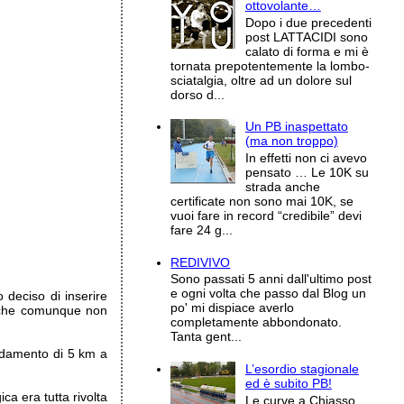
ottovolante…
Dopo i due precedenti
post LATTACIDI sono
calato di forma e mi è
tornata prepotentemente la lombo-
sciatalgia, oltre ad un dolore sul
dorso d...
Un PB inaspettato
(ma non troppo)
In effetti non ci avevo
pensato … Le 10K su
strada anche
certificate non sono mai 10K, se
vuoi fare in record “credibile” devi
fare 24 g...
REDIVIVO
Sono passati 5 anni dall'ultimo post
e ogni volta che passo dal Blog un
deciso di inserire
po' mi dispiace averlo
io che comunque non
completamente abbondonato.
Tanta gent...
aldamento di 5 km a
L’esordio stagionale
ed è subito PB!
a era tutta rivolta
Le curve a Chiasso