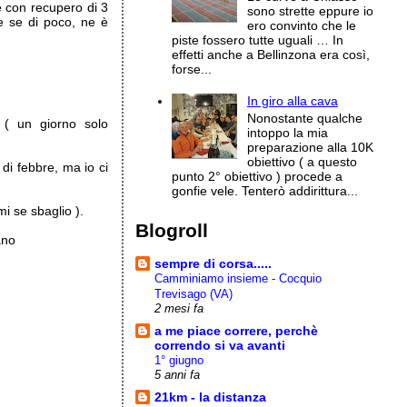
e con recupero di 3
sono strette eppure io
e se di poco, ne è
ero convinto che le
piste fossero tutte uguali … In
effetti anche a Bellinzona era così,
forse...
In giro alla cava
Nonostante qualche
 ( un giorno solo
intoppo la mia
preparazione alla 10K
obiettivo ( a questo
di febbre, ma io ci
punto 2° obiettivo ) procede a
gonfie vele. Tenterò addirittura...
i se sbaglio ).
Blogroll
ano
sempre di corsa.....
Camminiamo insieme - Cocquio
Trevisago (VA)
2 mesi fa
a me piace correre, perchè
correndo si va avanti
1° giugno
5 anni fa
21km - la distanza