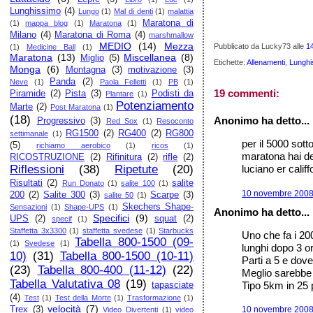
Lunghissimo
(4)
Lungo
(1)
Mal di denti
(1)
malattia
Maratona di
(1)
mappa blog
(1)
Maratona
(1)
Milano
(4)
Maratona di Roma
(4)
marshmallow
MEDIO
(14)
Mezza
Pubblicato da Lucky73
alle
1
(1)
Medicine Ball
(1)
Maratona
(13)
Miscellanea
(8)
Miglio
(5)
Etichette:
Allenamenti
,
Lunghi
Monga
(6)
Montagna
(3)
motivazione
(3)
Panda
(2)
Neve
(1)
Paola Felletti
(1)
PB
(1)
19 commenti:
Piramide
(2)
Pista
(3)
Podisti da
Plantare
(1)
Potenziamento
Marte
(2)
Post Maratona
(1)
(18)
Anonimo ha detto...
Progressivo
(3)
Red Sox
(1)
Resoconto
RG1500
(2)
RG400
(2)
RG800
settimanale
(1)
per il 5000 sott
(5)
richiamo aerobico
(1)
ricos
(1)
maratona hai dei 
RICOSTRUZIONE
(2)
Rifinitura
(2)
rifle
(2)
Riflessioni
(38)
Ripetute
(20)
luciano er califf
Risultati
(2)
salite
Run Donato
(1)
salite 100
(1)
10 novembre 2008 
200
(2)
Salite 300
(3)
Scarpe
(3)
salite 50
(1)
Skechers Shape-
Sensazioni
(1)
Shape-UPS
(1)
Anonimo ha detto...
Specifici
(9)
UPS
(2)
squat
(2)
specif
(1)
Staffetta 3x3300
(1)
staffetta svedese
(1)
Starbucks
Uno che fa i 20
Tabella 800-1500 (09-
(1)
Svedese
(1)
lunghi dopo 3 or
10)
(31)
Tabella 800-1500 (10-11)
Parti a 5 e dove
(23)
Tabella 800-400 (11-12)
(22)
Meglio sarebbe
Tabella Valutativa 08
(19)
Tipo 5km in 25 p
tapasciate
(4)
Test
(1)
Test della Morte
(1)
Trasformazione
(1)
velocità
(7)
Trex
(3)
10 novembre 2008 
Video Divertenti
(1)
video