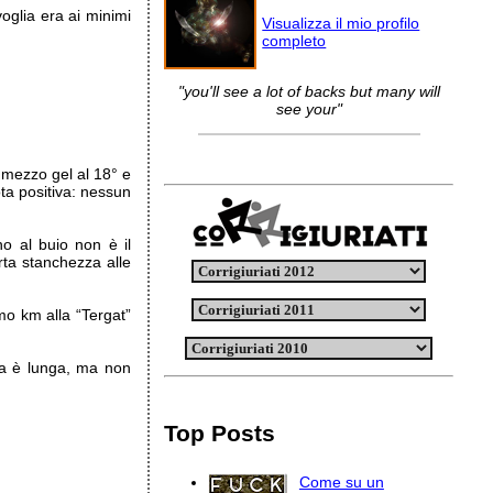
oglia era ai minimi
Visualizza il mio profilo
completo
"you'll see a lot of backs but many will
see your"
 mezzo gel al 18° e
ota positiva: nessun
o al buio non è il
rta stanchezza alle
o km alla “Tergat”
ra è lunga, ma non
Top Posts
Come su un