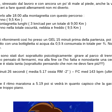
, stressato dal lavoro e con ancora un po’ di male al piede, anche la v
ceri a fare questi allenamenti non mi diverto.
erlo alle 18.00 alla montagnetta con questo percorso :
enno ( 9,5 Km )
 montagnetta lunghi ( 3 km/cad per un totale di 9,00 Km )
nno nella totale oscurità, nebbia e freddo ( 9,5 Km )
i rifornimenti così ho preso un GEL 15 minuti prima della partenza, poi
utto con una bottiglietta si acqua da 0,5 lt consumata in totale per ¾. N
.
no stati duri soprattutto psicologicamente: girare al parco di trenn
o pensato di fermarmi, ma alla fine ce l’ho fatta e nonostante una ce
 è stata tanta (soprattutto pensando che non ne devo fare più!!!!)
inuti 26 secondi ( media 5.17 ossia RM -2” ) – FC med 143 bpm (ultim
e il ritmo maratona a 5.19 poi si vedrà in quanto capisco che la ga
e troppo piano.