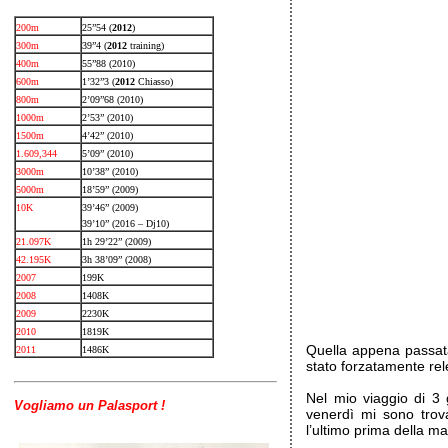
200m
25”54 (
2012
)
300m
39”4 (
2012
training)
400m
55”88 (2010)
600m
1’32”3 (
2012
Chiasso)
800m
2’09”68 (2010)
1000m
2’53” (2010)
1500m
4’42” (2010)
1.609,344
5’09” (2010)
3000m
10’38” (2010)
5000m
18’59” (2009)
10K
39’46” (2009)
39’10” (2016 – Dj10)
21.097K
1h 29’22” (2009)
42.195K
3h 38’09” (2008)
2007
199K
2008
1408K
2009
2230K
2010
1819K
Quella appena passata
2011
1486K
stato forzatamente re
Nel mio viaggio di 3 
Vogliamo un Palasport !
venerdì mi sono trova
l’ultimo prima della ma