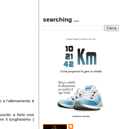
searching ...
o e l’allenamento è
scito a farlo così
e il lunghissimo (