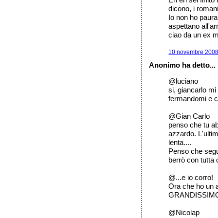
dicono, i romani
Io non ho paura 
aspettano all'a
ciao da un ex 
10 novembre 2008 
Anonimo ha detto...
@luciano
si, giancarlo mi
fermandomi e ca
@Gian Carlo
penso che tu ab
azzardo. L'ultim
lenta....
Penso che segui
berrò con tutt
@...e io corro!
Ora che ho un at
GRANDISSIMO
@Nicolap