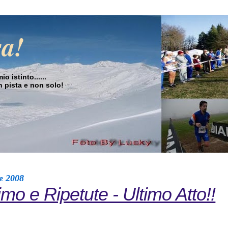
sa!
o istinto......
in pista e non solo!
e 2008
mo e Ripetute - Ultimo Atto!!