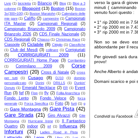
verso la gara di giove
Bilancio
(4)
Livio
(1)
bicicletta
(1)
Blog
(1)
Blog a 3
minuti ( camminando 
Blogpoint
(13)
Boston
(15)
colonne
(1)
Boston
venuto fuori questo :
3x(300+100)
(1)
Boston Maratohn
(1)
Calendario delle
Califfo
(2)
Campionati
mie gare
(1)
campestre
(1)
• 1° rip 2000 mt in 7.5
ITA Master
(2)
Campionati Regionali
(2)
• 2° rip 2000 mt in 7.4
Campionato Brianzolo 2009
(3)
Campionato
• 3° rip 2000 mt in 7.3
Brianzolo 2026
(2)
CDS Finale Nazionale
(2)
CDS Regionali
(2)
Chiasso
(1)
Christmas Race
(1)
Non so se devo esse
Ciclabile
(8)
Ciaspole
(2)
Cittiglio
(1)
Classifiche
abbondante per il rec
Club del Mesdì
(3)
Corrigiuriati
(1)
collinare
(1)
CORRIGIURIATI 2009
(11)
(5)
Per giovedì sarà dura
CORRIGIURIATI Home Page
(3)
Corrilambro
provo!
Corse
Corrimilano 2009
(3)
(1)
Campestri
(20)
Anche Alberto è andato
Cross di Natale
(2)
cross
Cusago
(8)
per tutti
(1)
DJ10
(1)
dominio
Domani scarico e poi s
personalizzato
(1)
Dorini
(1)
DRILLS
(1)
Dunkin'
Emerald Necklace
(2)
Event
Donuts
(1)
ER
(1)
Run
(3)
fef
(3)
fly
(2)
Flop
(1)
Follia Anarchica
(1)
Fondo Lento
(3)
Fondo Veloce
(2)
forza
Foto
(3)
generale
(1)
Forza Specifica
(1)
furti
(1)
g
Gare Pista
(42)
Gare Montagna
(9)
(1)
Gare Strada
(21)
Giro Alvazzi
(3)
Gite
Condividi su Facebook
Il Fantastico
Montagna
(1)
Hurricane Irene
(1)
Influenza
(6)
Quattro
(2)
indoor
(2)
inf
(1)
Infortuni
(31)
Ladies Road in Pista
(1)
Lattacido
(6)
Lepre
(3)
Libro
(1)
Luc
(1)