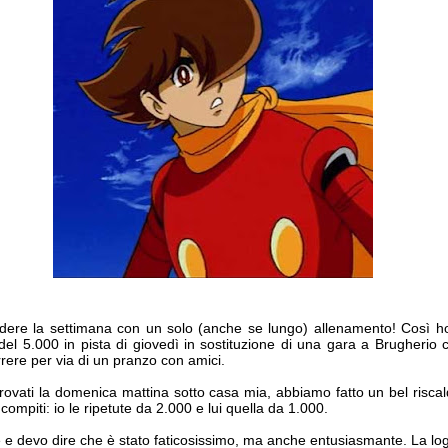
ere la settimana con un solo (anche se lungo) allenamento! Così ho 
ta del 5.000 in pista di giovedì in sostituzione di una gara a Brugher
rrere per via di un pranzo con amici.
trovati la domenica mattina sotto casa mia, abbiamo fatto un bel risc
 compiti: io le ripetute da 2.000 e lui quella da 1.000.
 e devo dire che è stato faticosissimo, ma anche entusiasmante. La logic