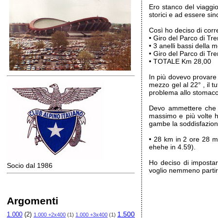
Ero stanco del viaggio
storici e ad essere sin
Così ho deciso di corr
• Giro del Parco di Tr
• 3 anelli bassi della
• Giro del Parco di Tre
• TOTALE Km 28,00
In più dovevo provare 
mezzo gel al 22° , il t
problema allo stomaco
Devo ammettere che so
massimo e più volte h
gambe la soddisfazione
• 28 km in 2 ore 28 m
ehehe in 4.59).
Ho deciso di impostar
Socio dal 1986
voglio nemmeno partir
Argomenti
1.500
1.000
(2)
1.000 +2x400
(1)
1.000 +3x400
(1)