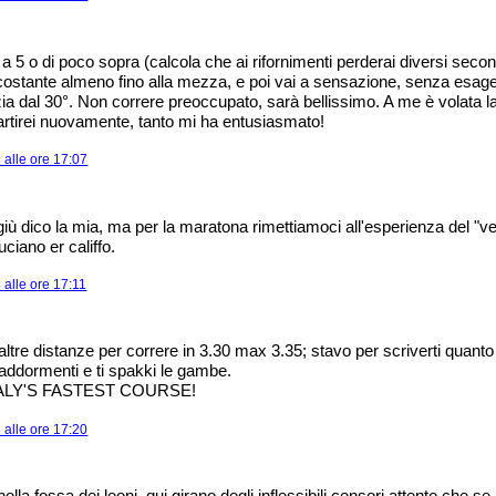
a 5 o di poco sopra (calcola che ai rifornimenti perderai diversi secon
a costante almeno fino alla mezza, e poi vai a sensazione, senza esa
nizia dal 30°. Non correre preoccupato, sarà bellissimo. A me è volata l
partirei nuovamente, tanto mi ha entusiasmato!
alle ore 17:07
giù dico la mia, ma per la maratona rimettiamoci all'esperienza del "v
iano er califfo.
alle ore 17:11
altre distanze per correre in 3.30 max 3.35; stavo per scriverti quanto
 addormenti e ti spakki le gambe.
ITALY'S FASTEST COURSE!
alle ore 17:20
nella fossa dei leoni. qui girano degli inflessibili censori attento che se