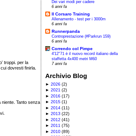
Dei vari modi per cadere
6 anni fa
Il Corsaro Training
Allenamento - test per i 3000m
6 anni fa
Runnerpanda
Controprestazione (#Parkrun 159)
6 anni fa
Correndo col Pimpe
4'12"71 è il nuovo record italiano della
staffetta 4x400 metri M60
' troppi. per la
7 anni fa
cui dovresti finirla.
Archivio Blog
►
2026
(
2
)
►
2021
(
2
)
►
2016
(
17
)
►
2015
(
1
)
a niente. Tanto senza
►
2014
(
11
)
vi.
►
2013
(
22
)
►
2012
(
41
)
►
2011
(
75
)
►
2010
(
89
)