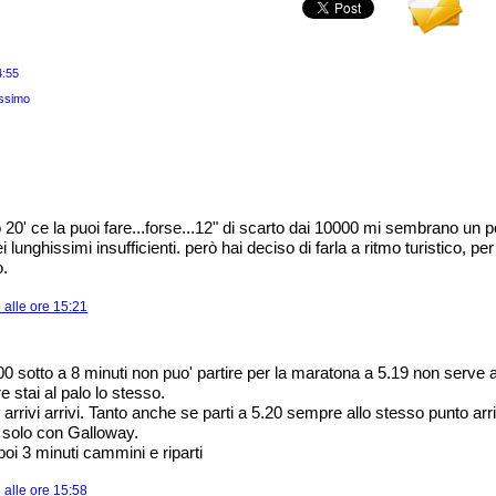
4:55
ssimo
o 20' ce la puoi fare...forse...12" di scarto dai 10000 mi sembrano un po
lunghissimi insufficienti. però hai deciso di farla a ritmo turistico, per 
o.
alle ore 15:21
00 sotto a 8 minuti non puo' partire per la maratona a 5.19 non serve 
e stai al palo lo stesso.
 arrivi arrivi. Tanto anche se parti a 5.20 sempre allo stesso punto arri
 solo con Galloway.
oi 3 minuti cammini e riparti
alle ore 15:58