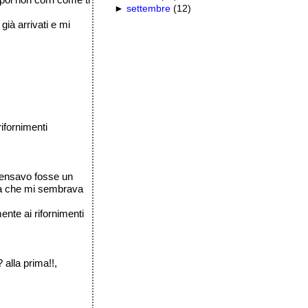
►
settembre
(
12
)
già arrivati e mi
rifornimenti
 pensavo fosse un
tura che mi sembrava
ente ai rifornimenti
 alla prima!!,