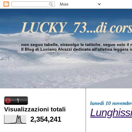
LUCKY_73...di cor
non seguo tabelle, stravolgo le tattiche, seguo solo il mi
Il Blog di Luciano Alvazzi dedicato all'atletica leggera 
lunedì 10 novembr
Visualizzazioni totali
Lunghissi
2,354,241