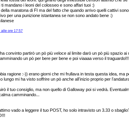
 ti mandano i leoni del colosseo e sono affari tuoi :)
della maratona di FI ma del fatto che quando arrivo quelli cattivi sono 
rrivo per una punizione istantanea se non sono andato bene :)
milanese
alle ore 17:57
 ha convinto partirò un pò più veloce al limite darò un pò più spazio ai 
mminando un pò per bere per bene e poi viaaaa verso il traguardo!!!
bia ragione :-)) erano giorni che mi frullava in testa questa idea, ma
o lungo mi ha visto soffrire un pò anche all'inizio proprio per l'anda
rò il tuo consiglio, ma non quello di Galloway poi si vedrà. Eventualm
a calma camminando...
timo vado a leggere il tuo POST, ho solo intravisto un 3.33 o sbaglio?
!!!