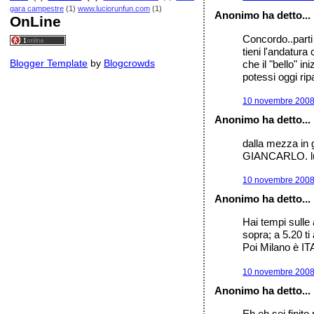
gara campestre
(1)
www.luciorunfun.com
(1)
Anonimo ha detto...
OnLine
Concordo..parti 
tieni l'andatur
Blogger Template
by
Blogcrowds
che il "bello" i
potessi oggi ri
10 novembre 2008 
Anonimo ha detto...
dalla mezza in 
GIANCARLO. luc
10 novembre 2008 
Anonimo ha detto...
Hai tempi sulle 
sopra; a 5.20 ti
Poi Milano è 
10 novembre 2008 
Anonimo ha detto...
Eh eh sei finito 