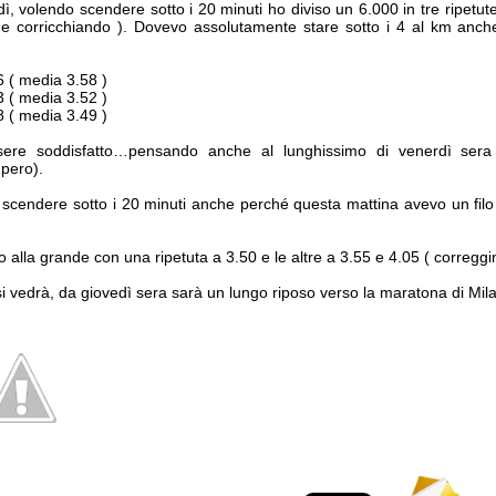
dì, volendo scendere sotto i 20 minuti ho diviso un 6.000 in tre ripetut
e corricchiando ). Dovevo assolutamente stare sotto i 4 al km anch
6 ( media 3.58 )
3 ( media 3.52 )
8 ( media 3.49 )
re soddisfatto…pensando anche al lunghissimo di venerdì sera
upero).
 scendere sotto i 20 minuti anche perché questa mattina avevo un filo 
 alla grande con una ripetuta a 3.50 e le altre a 3.55 e 4.05 ( correggim
i vedrà, da giovedì sera sarà un lungo riposo verso la maratona di Mil