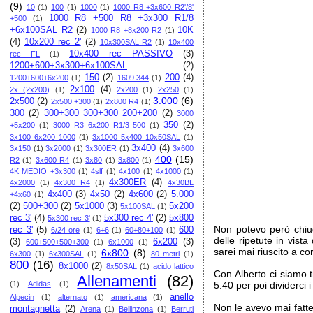
(9)
10
(1)
100
(1)
1000
(1)
1000 R8 +3x600 R2'/8'
1000 R8 +500 R8 +3x300 R1/8
+500
(1)
+6x100SAL R2
(2)
10K
1000 R8 +8x200 R2
(1)
(4)
10x200 rec 2'
(2)
10x300SAL R2
(1)
10x400
10x400 rec PASSIVO
(3)
rec FL
(1)
1200+600+3x300+6x100SAL
(2)
150
(2)
200
(4)
1200+600+6x200
(1)
1609.344
(1)
2x100
(4)
2x (2x200)
(1)
2x200
(1)
2x250
(1)
3.000
(6)
2x500
(2)
2x500 +300
(1)
2x800 R4
(1)
300
(2)
300+300 300+300 200+200
(2)
3000
350
(2)
+5x200
(1)
3000 R3 6x200 R1/3 500
(1)
3x100 6x200 1000
(1)
3x1000 5x400 10x50SAL
(1)
3x400
(4)
3x150
(1)
3x2000
(1)
3x300ER
(1)
3x600
400
(15)
R2
(1)
3x600 R4
(1)
3x80
(1)
3x800
(1)
4K MEDIO +3x300
(1)
4slf
(1)
4x100
(1)
4x1000
(1)
4x300ER
(4)
4x2000
(1)
4x300 R4
(1)
4x30BL
4x400
(3)
4x50
(2)
4x600
(2)
5.000
+4x60
(1)
(2)
500+300
(2)
5x1000
(3)
5x200
5x100SAL
(1)
rec 3'
(4)
5x300 rec 4'
(2)
5x800
5x300 rec 3'
(1)
Non potevo però chiud
rec 3'
(5)
600
6/24 ore
(1)
6+6
(1)
60+80+100
(1)
delle ripetute in vis
(3)
6x200
(3)
600+500+500+300
(1)
6x1000
(1)
sarei mai riuscito a co
6x800
(8)
6x300
(1)
6x300SAL
(1)
80 metri
(1)
800
(16)
8x1000
(2)
8x50SAL
(1)
acido lattico
Con Alberto ci siamo 
Allenamenti
(82)
(1)
Adidas
(1)
5.40 per poi dividerci i
anello
Alpecin
(1)
alternato
(1)
americana
(1)
Non le avevo mai fatte
montagnetta
(2)
Arena
(1)
Bellinzona
(1)
Berruti