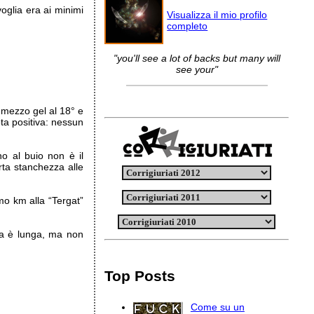
oglia era ai minimi
Visualizza il mio profilo
completo
"you'll see a lot of backs but many will
see your"
 mezzo gel al 18° e
ota positiva: nessun
o al buio non è il
rta stanchezza alle
o km alla “Tergat”
ra è lunga, ma non
Top Posts
Come su un