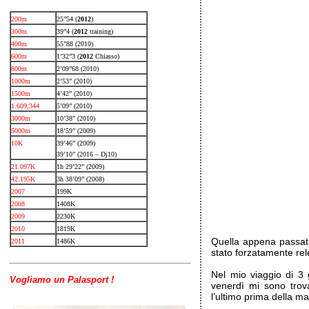
200m
25”54 (
2012
)
300m
39”4 (
2012
training)
400m
55”88 (2010)
600m
1’32”3 (
2012
Chiasso)
800m
2’09”68 (2010)
1000m
2’53” (2010)
1500m
4’42” (2010)
1.609,344
5’09” (2010)
3000m
10’38” (2010)
5000m
18’59” (2009)
10K
39’46” (2009)
39’10” (2016 – Dj10)
21.097K
1h 29’22” (2009)
42.195K
3h 38’09” (2008)
2007
199K
2008
1408K
2009
2230K
2010
1819K
Quella appena passata
2011
1486K
stato forzatamente re
Nel mio viaggio di 3 
Vogliamo un Palasport !
venerdì mi sono trova
l’ultimo prima della ma