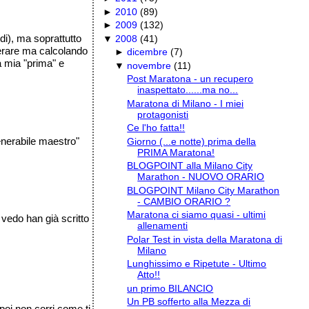
►
2010
(
89
)
►
2009
(
132
)
di), ma soprattutto
▼
2008
(
41
)
gerare ma calcolando
►
dicembre
(
7
)
a mia "prima" e
▼
novembre
(
11
)
Post Maratona - un recupero
inaspettato......ma no...
Maratona di Milano - I miei
protagonisti
Ce l'ho fatta!!
enerabile maestro"
Giorno (...e notte) prima della
PRIMA Maratona!
BLOGPOINT alla Milano City
Marathon - NUOVO ORARIO
BLOGPOINT Milano City Marathon
- CAMBIO ORARIO ?
Maratona ci siamo quasi - ultimi
 vedo han già scritto
allenamenti
Polar Test in vista della Maratona di
Milano
Lunghissimo e Ripetute - Ultimo
Atto!!
un primo BILANCIO
Un PB sofferto alla Mezza di
 poi non corri come ti