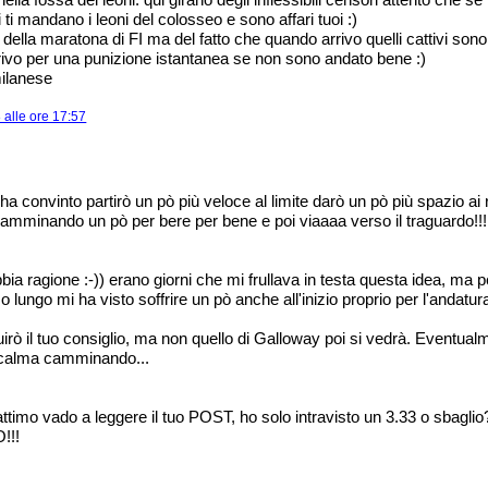
 ti mandano i leoni del colosseo e sono affari tuoi :)
della maratona di FI ma del fatto che quando arrivo quelli cattivi sono 
rrivo per una punizione istantanea se non sono andato bene :)
milanese
alle ore 17:57
 ha convinto partirò un pò più veloce al limite darò un pò più spazio ai 
mminando un pò per bere per bene e poi viaaaa verso il traguardo!!!
bia ragione :-)) erano giorni che mi frullava in testa questa idea, ma
o lungo mi ha visto soffrire un pò anche all'inizio proprio per l'anda
rò il tuo consiglio, ma non quello di Galloway poi si vedrà. Eventualm
a calma camminando...
timo vado a leggere il tuo POST, ho solo intravisto un 3.33 o sbaglio?
!!!