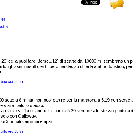
4:55
ssimo
o 20' ce la puoi fare...forse...12" di scarto dai 10000 mi sembrano un po
lunghissimi insufficienti. però hai deciso di farla a ritmo turistico, per 
o.
alle ore 15:21
00 sotto a 8 minuti non puo' partire per la maratona a 5.19 non serve 
e stai al palo lo stesso.
 arrivi arrivi. Tanto anche se parti a 5.20 sempre allo stesso punto arri
 solo con Galloway.
oi 3 minuti cammini e riparti
alle ore 15:58