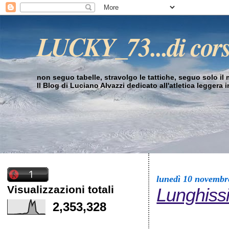
LUCKY_73...di cor
non seguo tabelle, stravolgo le tattiche, seguo solo il mi
Il Blog di Luciano Alvazzi dedicato all'atletica leggera 
lunedì 10 novembr
Visualizzazioni totali
Lunghissi
2,353,328