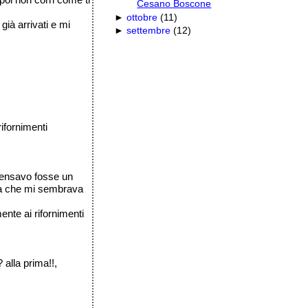
Cesano Boscone
►
ottobre
(
11
)
già arrivati e mi
►
settembre
(
12
)
rifornimenti
 pensavo fosse un
tura che mi sembrava
ente ai rifornimenti
 alla prima!!,