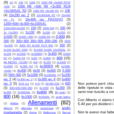
(9)
10
(1)
100
(1)
1000
(1)
1000 R8 +3x600 R2'/8'
1000 R8 +500 R8 +3x300 R1/8
+500
(1)
+6x100SAL R2
(2)
10K
1000 R8 +8x200 R2
(1)
(4)
10x200 rec 2'
(2)
10x300SAL R2
(1)
10x400
10x400 rec PASSIVO
(3)
rec FL
(1)
1200+600+3x300+6x100SAL
(2)
150
(2)
200
(4)
1200+600+6x200
(1)
1609.344
(1)
2x100
(4)
2x (2x200)
(1)
2x200
(1)
2x250
(1)
3.000
(6)
2x500
(2)
2x500 +300
(1)
2x800 R4
(1)
300
(2)
300+300 300+300 200+200
(2)
3000
350
(2)
+5x200
(1)
3000 R3 6x200 R1/3 500
(1)
3x100 6x200 1000
(1)
3x1000 5x400 10x50SAL
(1)
3x400
(4)
3x150
(1)
3x2000
(1)
3x300ER
(1)
3x600
400
(15)
R2
(1)
3x600 R4
(1)
3x80
(1)
3x800
(1)
4K MEDIO +3x300
(1)
4slf
(1)
4x100
(1)
4x1000
(1)
4x300ER
(4)
4x2000
(1)
4x300 R4
(1)
4x30BL
4x400
(3)
4x50
(2)
4x600
(2)
5.000
+4x60
(1)
(2)
500+300
(2)
5x1000
(3)
5x200
5x100SAL
(1)
rec 3'
(4)
5x300 rec 4'
(2)
5x800
5x300 rec 3'
(1)
Non potevo però chiud
rec 3'
(5)
600
6/24 ore
(1)
6+6
(1)
60+80+100
(1)
delle ripetute in vis
(3)
6x200
(3)
600+500+500+300
(1)
6x1000
(1)
sarei mai riuscito a co
6x800
(8)
6x300
(1)
6x300SAL
(1)
80 metri
(1)
800
(16)
8x1000
(2)
8x50SAL
(1)
acido lattico
Con Alberto ci siamo 
Allenamenti
(82)
(1)
Adidas
(1)
5.40 per poi dividerci i
anello
Alpecin
(1)
alternato
(1)
americana
(1)
Non le avevo mai fatte
montagnetta
(2)
Arena
(1)
Bellinzona
(1)
Berruti