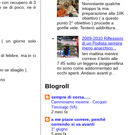
e con recupero di 3
Nonostante qualche
e se di poco, ne è
intoppo la mia
preparazione alla 10K
obiettivo ( a questo
punto 2° obiettivo ) procede a
gonfie vele. Tenterò addirittura...
2009-2010 Riflessioni
 ( un giorno solo
di un Podista sempre
meno anarchico...
Ieri mattina mentre
di febbre, ma io ci
correvo il lento alle
7.45 sotto un leggera pioggerellina
mi sono come addormentato ad
i se sbaglio ).
occhi aperti. Andavo avanti p...
ano
Blogroll
sempre di corsa.....
Camminiamo insieme - Cocquio
Trevisago (VA)
2 mesi fa
a me piace correre, perchè
correndo si va avanti
1° giugno
5 anni fa