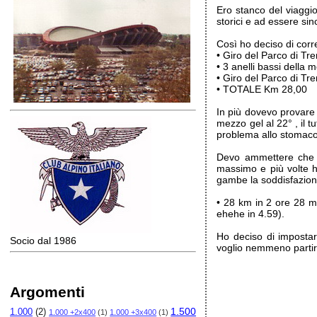
Ero stanco del viaggio
storici e ad essere sin
Così ho deciso di corr
• Giro del Parco di Tr
• 3 anelli bassi della
• Giro del Parco di Tre
• TOTALE Km 28,00
In più dovevo provare 
mezzo gel al 22° , il t
problema allo stomaco
Devo ammettere che so
massimo e più volte h
gambe la soddisfazione
• 28 km in 2 ore 28 m
ehehe in 4.59).
Ho deciso di impostar
Socio dal 1986
voglio nemmeno partir
Argomenti
1.500
1.000
(2)
1.000 +2x400
(1)
1.000 +3x400
(1)