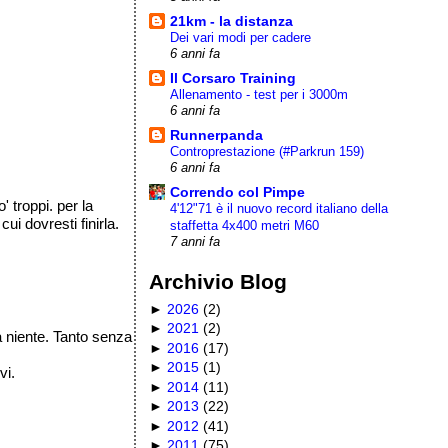
21km - la distanza
Dei vari modi per cadere
6 anni fa
Il Corsaro Training
Allenamento - test per i 3000m
6 anni fa
Runnerpanda
Controprestazione (#Parkrun 159)
6 anni fa
Correndo col Pimpe
' troppi. per la
4'12"71 è il nuovo record italiano della
cui dovresti finirla.
staffetta 4x400 metri M60
7 anni fa
Archivio Blog
►
2026
(
2
)
►
2021
(
2
)
a niente. Tanto senza
►
2016
(
17
)
►
2015
(
1
)
vi.
►
2014
(
11
)
►
2013
(
22
)
►
2012
(
41
)
►
2011
(
75
)