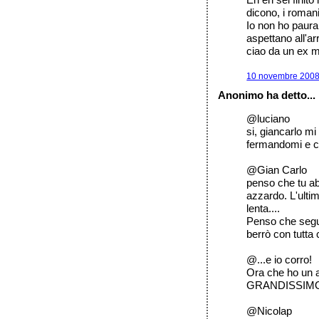
dicono, i romani
Io non ho paura 
aspettano all'a
ciao da un ex 
10 novembre 2008 
Anonimo ha detto...
@luciano
si, giancarlo mi
fermandomi e ca
@Gian Carlo
penso che tu ab
azzardo. L'ultim
lenta....
Penso che segui
berrò con tutt
@...e io corro!
Ora che ho un at
GRANDISSIMO
@Nicolap