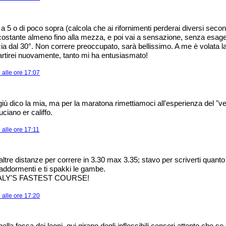
a 5 o di poco sopra (calcola che ai rifornimenti perderai diversi secon
a costante almeno fino alla mezza, e poi vai a sensazione, senza esa
nizia dal 30°. Non correre preoccupato, sarà bellissimo. A me è volata l
partirei nuovamente, tanto mi ha entusiasmato!
alle ore 17:07
giù dico la mia, ma per la maratona rimettiamoci all'esperienza del "v
iano er califfo.
alle ore 17:11
altre distanze per correre in 3.30 max 3.35; stavo per scriverti quanto
 addormenti e ti spakki le gambe.
ITALY'S FASTEST COURSE!
alle ore 17:20
nella fossa dei leoni. qui girano degli inflessibili censori attento che se