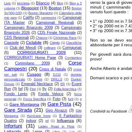
verso la gara di giove
Bilancio
(4)
Livio
(1)
bicicletta
(1)
Blog
(1)
Blog a 3
minuti ( camminando 
Blogpoint
(13)
Boston
(15)
colonne
(1)
Boston
venuto fuori questo :
3x(300+100)
(1)
Boston Maratohn
(1)
Calendario delle
Califfo
(2)
Campionati
mie gare
(1)
campestre
(1)
• 1° rip 2000 mt in 7.5
ITA Master
(2)
Campionati Regionali
(2)
• 2° rip 2000 mt in 7.4
Campionato Brianzolo 2009
(3)
Campionato
• 3° rip 2000 mt in 7.3
Brianzolo 2026
(2)
CDS Finale Nazionale
(2)
CDS Regionali
(2)
Chiasso
(1)
Christmas Race
(1)
Non so se devo esse
Ciclabile
(8)
Ciaspole
(2)
Cittiglio
(1)
Classifiche
abbondante per il rec
Club del Mesdì
(3)
Corrigiuriati
(1)
collinare
(1)
CORRIGIURIATI 2009
(11)
(5)
Per giovedì sarà dura
CORRIGIURIATI Home Page
(3)
Corrilambro
provo!
Corse
Corrimilano 2009
(3)
(1)
Campestri
(20)
Anche Alberto è andato
Cross di Natale
(2)
cross
Cusago
(8)
per tutti
(1)
DJ10
(1)
dominio
Domani scarico e poi s
personalizzato
(1)
Dorini
(1)
DRILLS
(1)
Dunkin'
Emerald Necklace
(2)
Event
Donuts
(1)
ER
(1)
Run
(3)
fef
(3)
fly
(2)
Flop
(1)
Follia Anarchica
(1)
Fondo Lento
(3)
Fondo Veloce
(2)
forza
Foto
(3)
generale
(1)
Forza Specifica
(1)
furti
(1)
g
Gare Pista
(42)
Gare Montagna
(9)
(1)
Gare Strada
(21)
Giro Alvazzi
(3)
Gite
Condividi su Facebook
Il Fantastico
Montagna
(1)
Hurricane Irene
(1)
Influenza
(6)
Quattro
(2)
indoor
(2)
inf
(1)
Infortuni
(31)
Ladies Road in Pista
(1)
Lattacido
(6)
Lepre
(3)
Libro
(1)
Luc
(1)