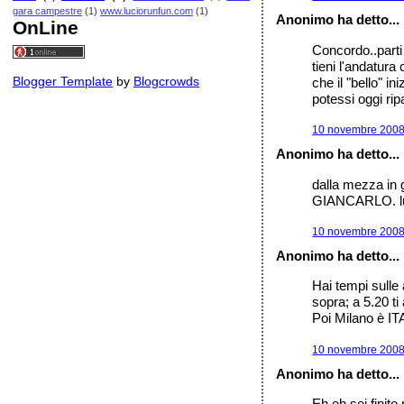
gara campestre
(1)
www.luciorunfun.com
(1)
Anonimo ha detto...
OnLine
Concordo..parti 
tieni l'andatur
Blogger Template
by
Blogcrowds
che il "bello" i
potessi oggi ri
10 novembre 2008 
Anonimo ha detto...
dalla mezza in 
GIANCARLO. luc
10 novembre 2008 
Anonimo ha detto...
Hai tempi sulle 
sopra; a 5.20 ti
Poi Milano è 
10 novembre 2008 
Anonimo ha detto...
Eh eh sei finito 