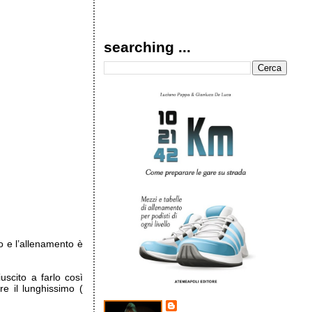
searching ...
o e l’allenamento è
scito a farlo così
e il lunghissimo (