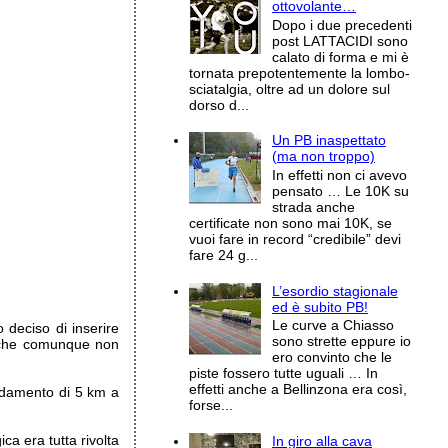
ottovolante…
Dopo i due precedenti
post LATTACIDI sono
calato di forma e mi è
tornata prepotentemente la lombo-
sciatalgia, oltre ad un dolore sul
dorso d...
Un PB inaspettato
(ma non troppo)
In effetti non ci avevo
pensato … Le 10K su
strada anche
certificate non sono mai 10K, se
vuoi fare in record “credibile” devi
fare 24 g...
L’esordio stagionale
ed è subito PB!
Le curve a Chiasso
deciso di inserire
sono strette eppure io
io che comunque non
ero convinto che le
piste fossero tutte uguali … In
effetti anche a Bellinzona era così,
aldamento di 5 km a
forse...
a era tutta rivolta
In giro alla cava