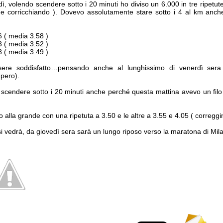
dì, volendo scendere sotto i 20 minuti ho diviso un 6.000 in tre ripetut
e corricchiando ). Dovevo assolutamente stare sotto i 4 al km anch
6 ( media 3.58 )
3 ( media 3.52 )
8 ( media 3.49 )
re soddisfatto…pensando anche al lunghissimo di venerdì sera
upero).
 scendere sotto i 20 minuti anche perché questa mattina avevo un filo 
 alla grande con una ripetuta a 3.50 e le altre a 3.55 e 4.05 ( correggim
i vedrà, da giovedì sera sarà un lungo riposo verso la maratona di Mil