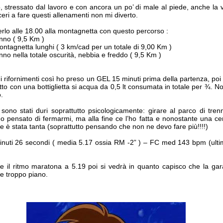
, stressato dal lavoro e con ancora un po’ di male al piede, anche la v
ceri a fare questi allenamenti non mi diverto.
erlo alle 18.00 alla montagnetta con questo percorso :
enno ( 9,5 Km )
 montagnetta lunghi ( 3 km/cad per un totale di 9,00 Km )
nno nella totale oscurità, nebbia e freddo ( 9,5 Km )
i rifornimenti così ho preso un GEL 15 minuti prima della partenza, poi
utto con una bottiglietta si acqua da 0,5 lt consumata in totale per ¾. N
.
no stati duri soprattutto psicologicamente: girare al parco di trenn
o pensato di fermarmi, ma alla fine ce l’ho fatta e nonostante una ce
 è stata tanta (soprattutto pensando che non ne devo fare più!!!!)
inuti 26 secondi ( media 5.17 ossia RM -2” ) – FC med 143 bpm (ultim
e il ritmo maratona a 5.19 poi si vedrà in quanto capisco che la ga
e troppo piano.