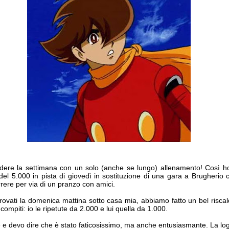
ere la settimana con un solo (anche se lungo) allenamento! Così ho 
ta del 5.000 in pista di giovedì in sostituzione di una gara a Brugher
rrere per via di un pranzo con amici.
trovati la domenica mattina sotto casa mia, abbiamo fatto un bel risc
 compiti: io le ripetute da 2.000 e lui quella da 1.000.
 e devo dire che è stato faticosissimo, ma anche entusiasmante. La logic