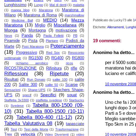
Lunghissimo
(4)
Lungo
(1)
Mal di denti
(1)
malattia
Maratona di
(1)
mappa blog
(1)
Maratona
(1)
Milano
(4)
Maratona di Roma
(4)
marshmallow
MEDIO
(14)
Mezza
Pubblicato da Lucky73
alle
1
(1)
Medicine Ball
(1)
Maratona
(13)
Miscellanea
(8)
Miglio
(5)
Etichette:
Allenamenti
,
Lunghi
Monga
(6)
Montagna
(3)
motivazione
(3)
Panda
(2)
Neve
(1)
Paola Felletti
(1)
PB
(1)
19 commenti:
Piramide
(2)
Pista
(3)
Podisti da
Plantare
(1)
Potenziamento
Marte
(2)
Post Maratona
(1)
(18)
Anonimo ha detto...
Progressivo
(3)
Red Sox
(1)
Resoconto
RG1500
(2)
RG400
(2)
RG800
settimanale
(1)
per il 5000 sott
(5)
richiamo aerobico
(1)
ricos
(1)
maratona hai dei 
RICOSTRUZIONE
(2)
Rifinitura
(2)
rifle
(2)
Riflessioni
(38)
Ripetute
(20)
luciano er califf
Risultati
(2)
salite
Run Donato
(1)
salite 100
(1)
10 novembre 2008 
200
(2)
Salite 300
(3)
Scarpe
(3)
salite 50
(1)
Skechers Shape-
Sensazioni
(1)
Shape-UPS
(1)
Anonimo ha detto...
Specifici
(9)
UPS
(2)
squat
(2)
specif
(1)
Staffetta 3x3300
(1)
staffetta svedese
(1)
Starbucks
Uno che fa i 20
Tabella 800-1500 (09-
(1)
Svedese
(1)
lunghi dopo 3 or
10)
(31)
Tabella 800-1500 (10-11)
Parti a 5 e dove
(23)
Tabella 800-400 (11-12)
(22)
Meglio sarebbe
Tabella Valutativa 08
(19)
Tipo 5km in 25 p
tapasciate
(4)
Test
(1)
Test della Morte
(1)
Trasformazione
(1)
velocità
(7)
Trex
(3)
10 novembre 2008 
Video Divertenti
(1)
video