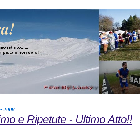
sa!
o istinto......
in pista e non solo!
e 2008
mo e Ripetute - Ultimo Atto!!