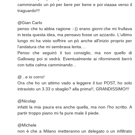
camminando un pò per bere per bene e poi viaaaa verso il
traguardo!!!
@Gian Carlo
penso che tu abbia ragione :-)) erano giorni che mi frullava
in testa questa idea, ma pensavo fosse un azzardo. L'ultimo
lungo mi ha visto soffrire un pò anche all'inizio proprio per
l'andatura che mi sembrava lenta....
Penso che seguirò il tuo consiglio, ma non quello di
Galloway poi si vedrà. Eventualmente ai rifornimenti berrò
con tutta calma camminando...
@...e io corro!
Ora che ho un attimo vado a leggere il tuo POST, ho solo
intravisto un 3.33 o sbaglio? alla prima!!, GRANDISSIMO!!!
@Nicolap
infatti la mia paura era anche quella, ma non l'ho scritto. A
partir troppo piano mi fa pure male il piede.
@Michele
non è che a Milano metteranno un delegato o un infiltrato