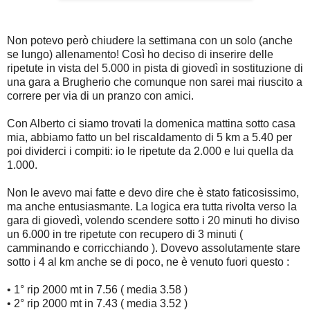
Non potevo però chiudere la settimana con un solo (anche
se lungo) allenamento! Così ho deciso di inserire delle
ripetute in vista del 5.000 in pista di giovedì in sostituzione di
una gara a Brugherio che comunque non sarei mai riuscito a
correre per via di un pranzo con amici.
Con Alberto ci siamo trovati la domenica mattina sotto casa
mia, abbiamo fatto un bel riscaldamento di 5 km a 5.40 per
poi dividerci i compiti: io le ripetute da 2.000 e lui quella da
1.000.
Non le avevo mai fatte e devo dire che è stato faticosissimo,
ma anche entusiasmante. La logica era tutta rivolta verso la
gara di giovedì, volendo scendere sotto i 20 minuti ho diviso
un 6.000 in tre ripetute con recupero di 3 minuti (
camminando e corricchiando ). Dovevo assolutamente stare
sotto i 4 al km anche se di poco, ne è venuto fuori questo :
• 1° rip 2000 mt in 7.56 ( media 3.58 )
• 2° rip 2000 mt in 7.43 ( media 3.52 )