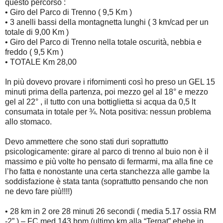
questo percorso :
• Giro del Parco di Trenno ( 9,5 Km )
• 3 anelli bassi della montagnetta lunghi ( 3 km/cad per un
totale di 9,00 Km )
• Giro del Parco di Trenno nella totale oscurità, nebbia e
freddo ( 9,5 Km )
• TOTALE Km 28,00
In più dovevo provare i rifornimenti così ho preso un GEL 15
minuti prima della partenza, poi mezzo gel al 18° e mezzo
gel al 22° , il tutto con una bottiglietta si acqua da 0,5 lt
consumata in totale per ¾. Nota positiva: nessun problema
allo stomaco.
Devo ammettere che sono stati duri soprattutto
psicologicamente: girare al parco di trenno al buio non è il
massimo e più volte ho pensato di fermarmi, ma alla fine ce
l’ho fatta e nonostante una certa stanchezza alle gambe la
soddisfazione è stata tanta (soprattutto pensando che non
ne devo fare più!!!!)
• 28 km in 2 ore 28 minuti 26 secondi ( media 5.17 ossia RM
-2” ) – FC med 143 bpm (ultimo km alla “Tergat” ehehe in