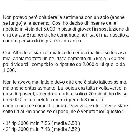
Non potevo però chiudere la settimana con un solo (anche
se lungo) allenamento! Così ho deciso di inserire delle
ripetute in vista del 5.000 in pista di giovedì in sostituzione di
una gara a Brugherio che comunque non sarei mai riuscito a
correre per via di un pranzo con amici.
Con Alberto ci siamo trovati la domenica mattina sotto casa
mia, abbiamo fatto un bel riscaldamento di 5 km a 5.40 per
poi dividerci i compiti: io le ripetute da 2.000 e lui quella da
1.000.
Non le avevo mai fatte e devo dire che è stato faticosissimo,
ma anche entusiasmante. La logica era tutta rivolta verso la
gara di giovedì, volendo scendere sotto i 20 minuti ho diviso
un 6.000 in tre ripetute con recupero di 3 minuti (
camminando e corricchiando ). Dovevo assolutamente stare
sotto i 4 al km anche se di poco, ne è venuto fuori questo :
• 1° rip 2000 mt in 7.56 ( media 3.58 )
• 2° rip 2000 mt in 7.43 ( media 3.52 )