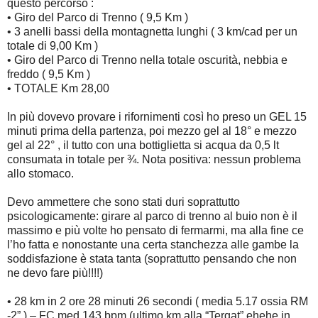
questo percorso :
• Giro del Parco di Trenno ( 9,5 Km )
• 3 anelli bassi della montagnetta lunghi ( 3 km/cad per un
totale di 9,00 Km )
• Giro del Parco di Trenno nella totale oscurità, nebbia e
freddo ( 9,5 Km )
• TOTALE Km 28,00
In più dovevo provare i rifornimenti così ho preso un GEL 15
minuti prima della partenza, poi mezzo gel al 18° e mezzo
gel al 22° , il tutto con una bottiglietta si acqua da 0,5 lt
consumata in totale per ¾. Nota positiva: nessun problema
allo stomaco.
Devo ammettere che sono stati duri soprattutto
psicologicamente: girare al parco di trenno al buio non è il
massimo e più volte ho pensato di fermarmi, ma alla fine ce
l’ho fatta e nonostante una certa stanchezza alle gambe la
soddisfazione è stata tanta (soprattutto pensando che non
ne devo fare più!!!!)
• 28 km in 2 ore 28 minuti 26 secondi ( media 5.17 ossia RM
-2” ) – FC med 143 bpm (ultimo km alla “Tergat” ehehe in