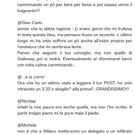
camminando un pò per bere per bene e poi viaaaa verso il
traguardo!!!
@Gian Carlo
penso che tu abbia ragione :-)) erano giorni che mi frullava
in testa questa idea, ma pensavo fosse un azzardo. L'ultimo
lungo mi ha visto soffrire un pò anche all'inizio proprio per
l'andatura che mi sembrava lenta....
Penso che seguirò il tuo consiglio, ma non quello di
Galloway poi si vedrà. Eventualmente ai rifornimenti berrò
con tutta calma camminando...
@...e io corro!
Ora che ho un attimo vado a leggere il tuo POST, ho solo
intravisto un 3.33 o sbaglio? alla prima!!, GRANDISSIMO!!!
@Nicolap
infatti la mia paura era anche quella, ma non l'ho scritto. A
partir troppo piano mi fa pure male il piede.
@Michele
non è che a Milano metteranno un delegato o un infiltrato