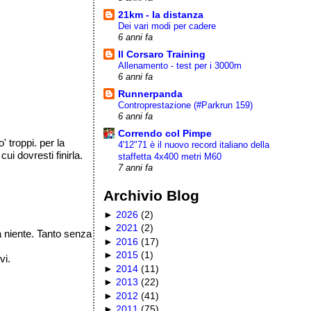
21km - la distanza
Dei vari modi per cadere
6 anni fa
Il Corsaro Training
Allenamento - test per i 3000m
6 anni fa
Runnerpanda
Controprestazione (#Parkrun 159)
6 anni fa
Correndo col Pimpe
' troppi. per la
4'12"71 è il nuovo record italiano della
cui dovresti finirla.
staffetta 4x400 metri M60
7 anni fa
Archivio Blog
►
2026
(
2
)
►
2021
(
2
)
a niente. Tanto senza
►
2016
(
17
)
►
2015
(
1
)
vi.
►
2014
(
11
)
►
2013
(
22
)
►
2012
(
41
)
►
2011
(
75
)