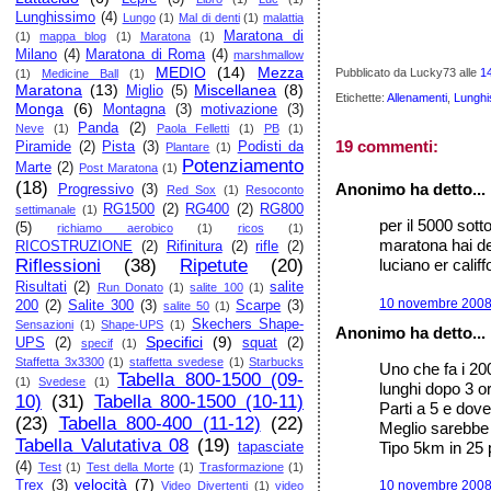
Lunghissimo
(4)
Lungo
(1)
Mal di denti
(1)
malattia
Maratona di
(1)
mappa blog
(1)
Maratona
(1)
Milano
(4)
Maratona di Roma
(4)
marshmallow
MEDIO
(14)
Mezza
Pubblicato da Lucky73
alle
1
(1)
Medicine Ball
(1)
Maratona
(13)
Miscellanea
(8)
Miglio
(5)
Etichette:
Allenamenti
,
Lunghi
Monga
(6)
Montagna
(3)
motivazione
(3)
Panda
(2)
Neve
(1)
Paola Felletti
(1)
PB
(1)
19 commenti:
Piramide
(2)
Pista
(3)
Podisti da
Plantare
(1)
Potenziamento
Marte
(2)
Post Maratona
(1)
(18)
Anonimo ha detto...
Progressivo
(3)
Red Sox
(1)
Resoconto
RG1500
(2)
RG400
(2)
RG800
settimanale
(1)
per il 5000 sott
(5)
richiamo aerobico
(1)
ricos
(1)
maratona hai dei 
RICOSTRUZIONE
(2)
Rifinitura
(2)
rifle
(2)
Riflessioni
(38)
Ripetute
(20)
luciano er califf
Risultati
(2)
salite
Run Donato
(1)
salite 100
(1)
10 novembre 2008 
200
(2)
Salite 300
(3)
Scarpe
(3)
salite 50
(1)
Skechers Shape-
Sensazioni
(1)
Shape-UPS
(1)
Anonimo ha detto...
Specifici
(9)
UPS
(2)
squat
(2)
specif
(1)
Staffetta 3x3300
(1)
staffetta svedese
(1)
Starbucks
Uno che fa i 20
Tabella 800-1500 (09-
(1)
Svedese
(1)
lunghi dopo 3 or
10)
(31)
Tabella 800-1500 (10-11)
Parti a 5 e dove
(23)
Tabella 800-400 (11-12)
(22)
Meglio sarebbe
Tabella Valutativa 08
(19)
Tipo 5km in 25 p
tapasciate
(4)
Test
(1)
Test della Morte
(1)
Trasformazione
(1)
velocità
(7)
Trex
(3)
10 novembre 2008 
Video Divertenti
(1)
video