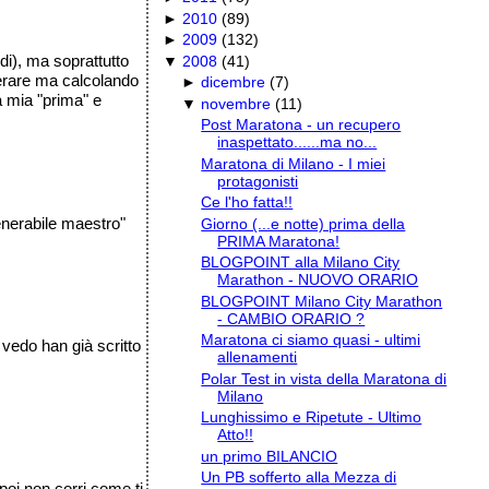
►
2010
(
89
)
►
2009
(
132
)
di), ma soprattutto
▼
2008
(
41
)
gerare ma calcolando
►
dicembre
(
7
)
a mia "prima" e
▼
novembre
(
11
)
Post Maratona - un recupero
inaspettato......ma no...
Maratona di Milano - I miei
protagonisti
Ce l'ho fatta!!
enerabile maestro"
Giorno (...e notte) prima della
PRIMA Maratona!
BLOGPOINT alla Milano City
Marathon - NUOVO ORARIO
BLOGPOINT Milano City Marathon
- CAMBIO ORARIO ?
Maratona ci siamo quasi - ultimi
 vedo han già scritto
allenamenti
Polar Test in vista della Maratona di
Milano
Lunghissimo e Ripetute - Ultimo
Atto!!
un primo BILANCIO
Un PB sofferto alla Mezza di
 poi non corri come ti