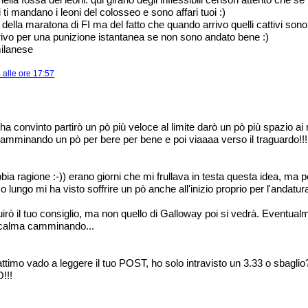
 ti mandano i leoni del colosseo e sono affari tuoi :)
della maratona di FI ma del fatto che quando arrivo quelli cattivi sono 
rrivo per una punizione istantanea se non sono andato bene :)
milanese
alle ore 17:57
 ha convinto partirò un pò più veloce al limite darò un pò più spazio ai 
mminando un pò per bere per bene e poi viaaaa verso il traguardo!!!
bia ragione :-)) erano giorni che mi frullava in testa questa idea, ma
o lungo mi ha visto soffrire un pò anche all'inizio proprio per l'anda
rò il tuo consiglio, ma non quello di Galloway poi si vedrà. Eventualm
a calma camminando...
timo vado a leggere il tuo POST, ho solo intravisto un 3.33 o sbaglio?
!!!