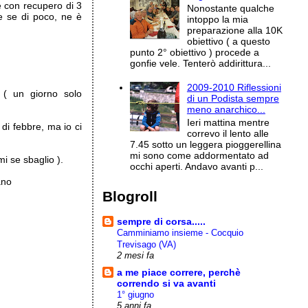
e con recupero di 3
Nonostante qualche
e se di poco, ne è
intoppo la mia
preparazione alla 10K
obiettivo ( a questo
punto 2° obiettivo ) procede a
gonfie vele. Tenterò addirittura...
2009-2010 Riflessioni
 ( un giorno solo
di un Podista sempre
meno anarchico...
Ieri mattina mentre
di febbre, ma io ci
correvo il lento alle
7.45 sotto un leggera pioggerellina
mi sono come addormentato ad
i se sbaglio ).
occhi aperti. Andavo avanti p...
ano
Blogroll
sempre di corsa.....
Camminiamo insieme - Cocquio
Trevisago (VA)
2 mesi fa
a me piace correre, perchè
correndo si va avanti
1° giugno
5 anni fa