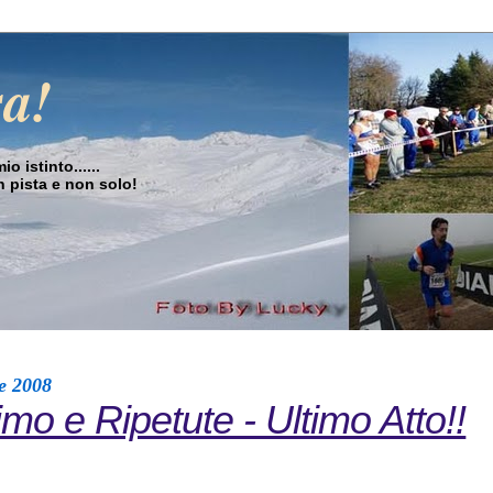
sa!
o istinto......
in pista e non solo!
e 2008
mo e Ripetute - Ultimo Atto!!