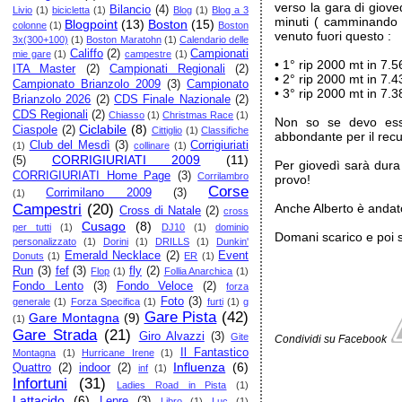
verso la gara di giove
Bilancio
(4)
Livio
(1)
bicicletta
(1)
Blog
(1)
Blog a 3
minuti ( camminando 
Blogpoint
(13)
Boston
(15)
colonne
(1)
Boston
venuto fuori questo :
3x(300+100)
(1)
Boston Maratohn
(1)
Calendario delle
Califfo
(2)
Campionati
mie gare
(1)
campestre
(1)
• 1° rip 2000 mt in 7.5
ITA Master
(2)
Campionati Regionali
(2)
• 2° rip 2000 mt in 7.4
Campionato Brianzolo 2009
(3)
Campionato
• 3° rip 2000 mt in 7.3
Brianzolo 2026
(2)
CDS Finale Nazionale
(2)
CDS Regionali
(2)
Chiasso
(1)
Christmas Race
(1)
Non so se devo esse
Ciclabile
(8)
Ciaspole
(2)
Cittiglio
(1)
Classifiche
abbondante per il rec
Club del Mesdì
(3)
Corrigiuriati
(1)
collinare
(1)
CORRIGIURIATI 2009
(11)
(5)
Per giovedì sarà dura
CORRIGIURIATI Home Page
(3)
Corrilambro
provo!
Corse
Corrimilano 2009
(3)
(1)
Campestri
(20)
Anche Alberto è andato
Cross di Natale
(2)
cross
Cusago
(8)
per tutti
(1)
DJ10
(1)
dominio
Domani scarico e poi s
personalizzato
(1)
Dorini
(1)
DRILLS
(1)
Dunkin'
Emerald Necklace
(2)
Event
Donuts
(1)
ER
(1)
Run
(3)
fef
(3)
fly
(2)
Flop
(1)
Follia Anarchica
(1)
Fondo Lento
(3)
Fondo Veloce
(2)
forza
Foto
(3)
generale
(1)
Forza Specifica
(1)
furti
(1)
g
Gare Pista
(42)
Gare Montagna
(9)
(1)
Gare Strada
(21)
Giro Alvazzi
(3)
Gite
Condividi su Facebook
Il Fantastico
Montagna
(1)
Hurricane Irene
(1)
Influenza
(6)
Quattro
(2)
indoor
(2)
inf
(1)
Infortuni
(31)
Ladies Road in Pista
(1)
Lattacido
(6)
Lepre
(3)
Libro
(1)
Luc
(1)