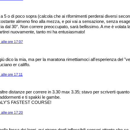
a 5 o di poco sopra (calcola che ai rifornimenti perderai diversi secon
a costante almeno fino alla mezza, e poi vai a sensazione, senza esa
nizia dal 30°. Non correre preoccupato, sarà bellissimo. A me è volata l
partirei nuovamente, tanto mi ha entusiasmato!
alle ore 17:07
giù dico la mia, ma per la maratona rimettiamoci all'esperienza del "v
iano er califfo.
alle ore 17:11
altre distanze per correre in 3.30 max 3.35; stavo per scriverti quanto
 addormenti e ti spakki le gambe.
ITALY'S FASTEST COURSE!
alle ore 17:20
nella fossa dei leoni. qui girano degli inflessibili censori attento che se