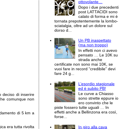
ottovolante…
Dopo i due precedenti
post LATTACIDI sono
calato di forma e mi è
tornata prepotentemente la lombo-
sciatalgia, oltre ad un dolore sul
dorso d...
Un PB inaspettato
(ma non troppo)
In effetti non ci avevo
pensato … Le 10K su
strada anche
certificate non sono mai 10K, se
vuoi fare in record “credibile” devi
fare 24 g...
L’esordio stagionale
ed è subito PB!
Le curve a Chiasso
deciso di inserire
sono strette eppure io
io che comunque non
ero convinto che le
piste fossero tutte uguali … In
effetti anche a Bellinzona era così,
aldamento di 5 km a
forse...
a era tutta rivolta
In giro alla cava