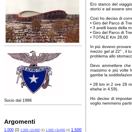
Ero stanco del viaggio
storici e ad essere sin
Così ho deciso di corr
• Giro del Parco di Tr
• 3 anelli bassi della
• Giro del Parco di Tre
• TOTALE Km 28,00
In più dovevo provare 
mezzo gel al 22° , il t
problema allo stomaco
Devo ammettere che so
massimo e più volte h
gambe la soddisfazione
• 28 km in 2 ore 28 m
ehehe in 4.59).
Ho deciso di impostar
Socio dal 1986
voglio nemmeno partir
Argomenti
1.500
1.000
(2)
1.000 +2x400
(1)
1.000 +3x400
(1)