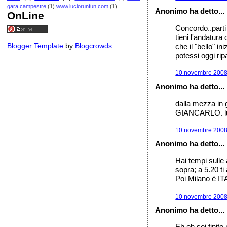
gara campestre
(1)
www.luciorunfun.com
(1)
Anonimo ha detto...
OnLine
Concordo..parti 
tieni l'andatur
Blogger Template
by
Blogcrowds
che il "bello" i
potessi oggi ri
10 novembre 2008 
Anonimo ha detto...
dalla mezza in 
GIANCARLO. luc
10 novembre 2008 
Anonimo ha detto...
Hai tempi sulle 
sopra; a 5.20 ti
Poi Milano è 
10 novembre 2008 
Anonimo ha detto...
Eh eh sei finito 