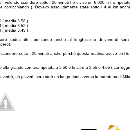
dì, volendo scendere sotto i 20 minuti ho diviso un 6.000 in tre ripetut
e corricchiando ). Dovevo assolutamente stare sotto i 4 al km anch
6 ( media 3.58 )
3 ( media 3.52 )
8 ( media 3.49 )
re soddisfatto…pensando anche al lunghissimo di venerdì sera
upero).
 scendere sotto i 20 minuti anche perché questa mattina avevo un filo 
 alla grande con una ripetuta a 3.50 e le altre a 3.55 e 4.05 ( correggim
i vedrà, da giovedì sera sarà un lungo riposo verso la maratona di Mil