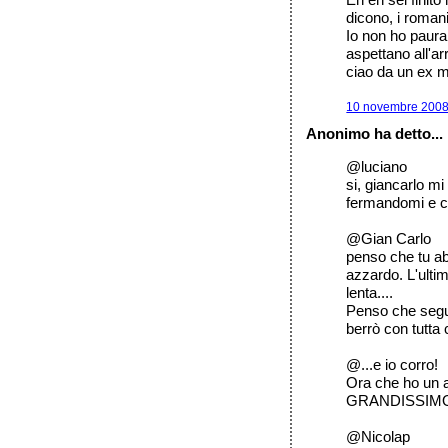
dicono, i romani
Io non ho paura 
aspettano all'a
ciao da un ex 
10 novembre 2008 
Anonimo ha detto...
@luciano
si, giancarlo mi
fermandomi e ca
@Gian Carlo
penso che tu ab
azzardo. L'ultim
lenta....
Penso che segui
berrò con tutt
@...e io corro!
Ora che ho un at
GRANDISSIMO
@Nicolap