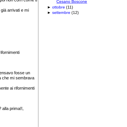
Cesano Boscone
►
ottobre
(
11
)
già arrivati e mi
►
settembre
(
12
)
rifornimenti
 pensavo fosse un
tura che mi sembrava
ente ai rifornimenti
 alla prima!!,