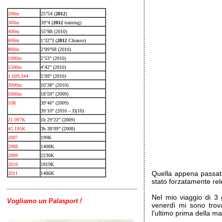
200m
25”54 (
2012
)
300m
39”4 (
2012
training)
400m
55”88 (2010)
600m
1’32”3 (
2012
Chiasso)
800m
2’09”68 (2010)
1000m
2’53” (2010)
1500m
4’42” (2010)
1.609,344
5’09” (2010)
3000m
10’38” (2010)
5000m
18’59” (2009)
10K
39’46” (2009)
39’10” (2016 – Dj10)
21.097K
1h 29’22” (2009)
42.195K
3h 38’09” (2008)
2007
199K
2008
1408K
2009
2230K
2010
1819K
Quella appena passata
2011
1486K
stato forzatamente re
Nel mio viaggio di 3 
Vogliamo un Palasport !
venerdì mi sono trova
l’ultimo prima della ma