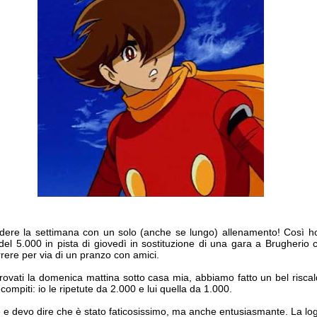
ere la settimana con un solo (anche se lungo) allenamento! Così ho 
ta del 5.000 in pista di giovedì in sostituzione di una gara a Brugher
rrere per via di un pranzo con amici.
trovati la domenica mattina sotto casa mia, abbiamo fatto un bel risc
 compiti: io le ripetute da 2.000 e lui quella da 1.000.
 e devo dire che è stato faticosissimo, ma anche entusiasmante. La logic