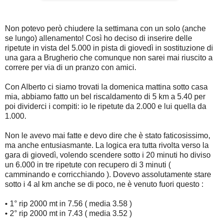
Non potevo però chiudere la settimana con un solo (anche
se lungo) allenamento! Così ho deciso di inserire delle
ripetute in vista del 5.000 in pista di giovedì in sostituzione di
una gara a Brugherio che comunque non sarei mai riuscito a
correre per via di un pranzo con amici.
Con Alberto ci siamo trovati la domenica mattina sotto casa
mia, abbiamo fatto un bel riscaldamento di 5 km a 5.40 per
poi dividerci i compiti: io le ripetute da 2.000 e lui quella da
1.000.
Non le avevo mai fatte e devo dire che è stato faticosissimo,
ma anche entusiasmante. La logica era tutta rivolta verso la
gara di giovedì, volendo scendere sotto i 20 minuti ho diviso
un 6.000 in tre ripetute con recupero di 3 minuti (
camminando e corricchiando ). Dovevo assolutamente stare
sotto i 4 al km anche se di poco, ne è venuto fuori questo :
• 1° rip 2000 mt in 7.56 ( media 3.58 )
• 2° rip 2000 mt in 7.43 ( media 3.52 )