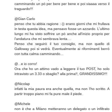
camminando un pò per bere per bene e poi viaaaa verso il
traguardo!!!
@Gian Carlo
penso che tu abbia ragione :-)) erano giorni che mi frullava
in testa questa idea, ma pensavo fosse un azzardo. L'ultimo
lungo mi ha visto soffrire un pò anche all'inizio proprio per
l'andatura che mi sembrava lenta....
Penso che seguirò il tuo consiglio, ma non quello di
Galloway poi si vedrà. Eventualmente ai rifornimenti berrò
con tutta calma camminando...
@...e io corro!
Ora che ho un attimo vado a leggere il tuo POST, ho solo
intravisto un 3.33 o sbaglio? alla prima!!, GRANDISSIMO!!!
@Nicolap
infatti la mia paura era anche quella, ma non l'ho scritto. A
partir troppo piano mi fa pure male il piede.
@Michele
non è che a Milano metteranno un delegato o un infiltrato