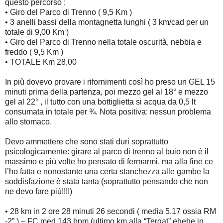
questo percorso :
• Giro del Parco di Trenno ( 9,5 Km )
• 3 anelli bassi della montagnetta lunghi ( 3 km/cad per un
totale di 9,00 Km )
• Giro del Parco di Trenno nella totale oscurità, nebbia e
freddo ( 9,5 Km )
• TOTALE Km 28,00
In più dovevo provare i rifornimenti così ho preso un GEL 15
minuti prima della partenza, poi mezzo gel al 18° e mezzo
gel al 22° , il tutto con una bottiglietta si acqua da 0,5 lt
consumata in totale per ¾. Nota positiva: nessun problema
allo stomaco.
Devo ammettere che sono stati duri soprattutto
psicologicamente: girare al parco di trenno al buio non è il
massimo e più volte ho pensato di fermarmi, ma alla fine ce
l’ho fatta e nonostante una certa stanchezza alle gambe la
soddisfazione è stata tanta (soprattutto pensando che non
ne devo fare più!!!!)
• 28 km in 2 ore 28 minuti 26 secondi ( media 5.17 ossia RM
-2” ) – FC med 143 bpm (ultimo km alla “Tergat” ehehe in