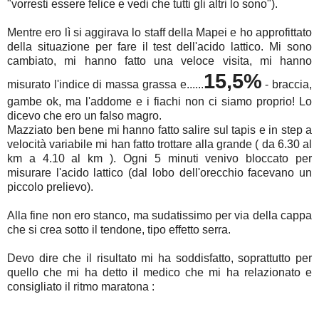
"vorresti essere felice e vedi che tutti gli altri lo sono").
Mentre ero lì si aggirava lo staff della Mapei e ho approfittato
della situazione per fare il test dell'acido lattico. Mi sono
cambiato, mi hanno fatto una veloce visita, mi hanno
15,5%
misurato l'indice di massa grassa e......
- braccia,
gambe ok, ma l'addome e i fiachi non ci siamo proprio! Lo
dicevo che ero un falso magro.
Mazziato ben bene mi hanno fatto salire sul tapis e in step a
velocità variabile mi han fatto trottare alla grande ( da 6.30 al
km a 4.10 al km ). Ogni 5 minuti venivo bloccato per
misurare l'acido lattico (dal lobo dell'orecchio facevano un
piccolo prelievo).
Alla fine non ero stanco, ma sudatissimo per via della cappa
che si crea sotto il tendone, tipo effetto serra.
Devo dire che il risultato mi ha soddisfatto, soprattutto per
quello che mi ha detto il medico che mi ha relazionato e
consigliato il ritmo maratona :