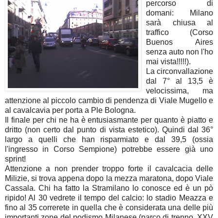
percorso di
domani: Milano
sarà chiusa al
traffico (Corso
Buenos Aires
senza auto non l'ho
mai vista!!!!!).
La circonvallazione
dal 7° al 13,5 è
velocissima, ma
attenzione al piccolo cambio di pendenza di Viale Mugello e
al cavalcavia per porta a Ple Bologna.
Il finale per chi ne ha è entusiasmante per quanto è piatto e
dritto (non certo dal punto di vista estetico). Quindi dal 36°
largo a quelli che han risparmiato e dal 39,5 (ossia
l'ingresso in Corso Sempione) potrebbe essere già uno
sprint!
Attenzione a non prender troppo forte il cavalcacia delle
Milizie, si trova appena dopo la mezza maratona, dopo Viale
Cassala. Chi ha fatto la Stramilano lo conosce ed è un pò
ripido! Al 30 vedrete il tempo del calcio: lo stadio Meazza e
fino al 35 correrete in quella che è considerata una delle più
importanti zone del podismo Milanese (parco di trenno, XXV