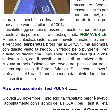
cose da
raccontare. Voglio
essere sintetico per
non annoiarvi, ma
soprattutto perchè ho finalmente un pò di tempo per
riposarmi e vorrei sfruttarlo al 100% -
Inanzitutto oggi sembra di essere a Trieste, se non fosse per
questo vento potrei definire questa giornata
PRIMAVERILE
.
Milano è fantastica: cielo azzurro, nuvole bianche che vanno
e vengono, temperatura prossima ai 14°/15° , ma all'ombra
con questo vento fa freddo, un freddo bello pungente. Per
questo ho deciso che il mio abbigliamento sarà quello che
vedete in foto, con il possibile ausilio di un antivento della
Mizuno arancio fosforescente trovato nel pacco gara nella
scorsa tapasciata di Carate Brianza. Sul percorso troverò
tanti amici del Road Runners in modo da poterlo dare a loro
in caso di impaccio.
Ma ora vi racconto del Test POLAR .........
Giovedì 20 novembre il mio ego ha traballato perchè avevo
l'appuntamento con i tecnici della POLAR per il test sull'età