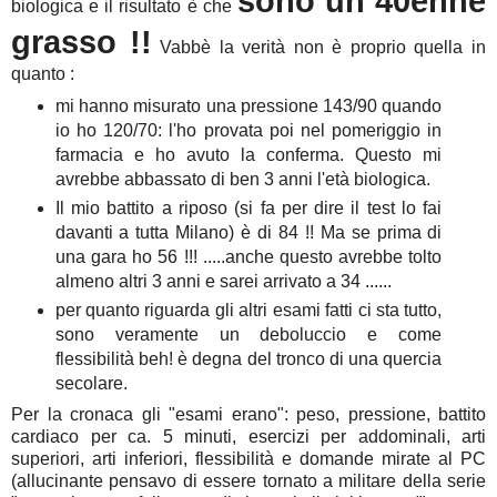
sono un 40enne
biologica e il risultato è che
grasso !!
Vabbè la verità non è proprio quella in
quanto :
mi hanno misurato una pressione 143/90 quando
io ho 120/70: l'ho provata poi nel pomeriggio in
farmacia e ho avuto la conferma. Questo mi
avrebbe abbassato di ben 3 anni l'età biologica.
Il mio battito a riposo (si fa per dire il test lo fai
davanti a tutta Milano) è di 84 !! Ma se prima di
una gara ho 56 !!! .....anche questo avrebbe tolto
almeno altri 3 anni e sarei arrivato a 34 ......
per quanto riguarda gli altri esami fatti ci sta tutto,
sono veramente un deboluccio e come
flessibilità beh! è degna del tronco di una quercia
secolare.
Per la cronaca gli "esami erano": peso, pressione, battito
cardiaco per ca. 5 minuti, esercizi per addominali, arti
superiori, arti inferiori, flessibilità e domande mirate al PC
(allucinante pensavo di essere tornato a militare della serie