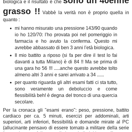
sono un 40enne
biologica e il risultato è che
grasso !!
Vabbè la verità non è proprio quella in
quanto :
mi hanno misurato una pressione 143/90 quando
io ho 120/70: l'ho provata poi nel pomeriggio in
farmacia e ho avuto la conferma. Questo mi
avrebbe abbassato di ben 3 anni l'età biologica.
Il mio battito a riposo (si fa per dire il test lo fai
davanti a tutta Milano) è di 84 !! Ma se prima di
una gara ho 56 !!! .....anche questo avrebbe tolto
almeno altri 3 anni e sarei arrivato a 34 ......
per quanto riguarda gli altri esami fatti ci sta tutto,
sono veramente un deboluccio e come
flessibilità beh! è degna del tronco di una quercia
secolare.
Per la cronaca gli "esami erano": peso, pressione, battito
cardiaco per ca. 5 minuti, esercizi per addominali, arti
superiori, arti inferiori, flessibilità e domande mirate al PC
(allucinante pensavo di essere tornato a militare della serie