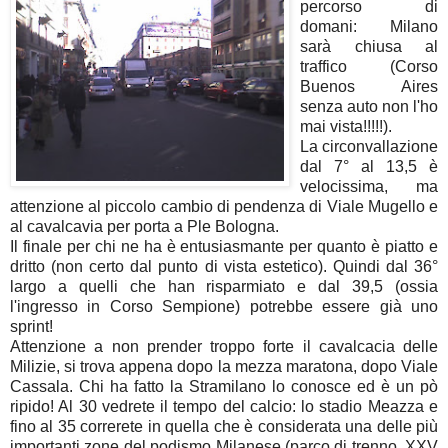
percorso di
domani: Milano
sarà chiusa al
traffico (Corso
Buenos Aires
senza auto non l'ho
mai vista!!!!!).
La circonvallazione
dal 7° al 13,5 è
velocissima, ma
attenzione al piccolo cambio di pendenza di Viale Mugello e
al cavalcavia per porta a Ple Bologna.
Il finale per chi ne ha è entusiasmante per quanto è piatto e
dritto (non certo dal punto di vista estetico). Quindi dal 36°
largo a quelli che han risparmiato e dal 39,5 (ossia
l'ingresso in Corso Sempione) potrebbe essere già uno
sprint!
Attenzione a non prender troppo forte il cavalcacia delle
Milizie, si trova appena dopo la mezza maratona, dopo Viale
Cassala. Chi ha fatto la Stramilano lo conosce ed è un pò
ripido! Al 30 vedrete il tempo del calcio: lo stadio Meazza e
fino al 35 correrete in quella che è considerata una delle più
importanti zone del podismo Milanese (parco di trenno, XXV