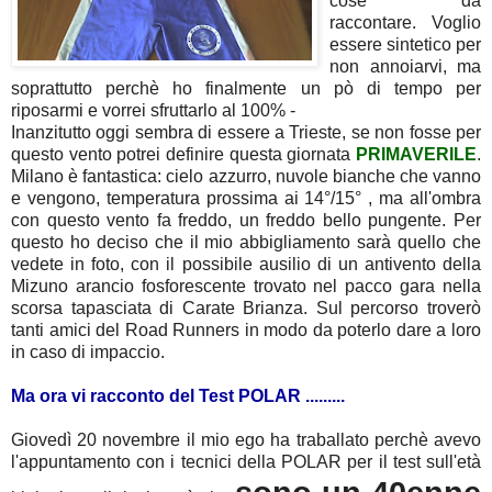
cose da
raccontare. Voglio
essere sintetico per
non annoiarvi, ma
soprattutto perchè ho finalmente un pò di tempo per
riposarmi e vorrei sfruttarlo al 100% -
Inanzitutto oggi sembra di essere a Trieste, se non fosse per
questo vento potrei definire questa giornata
PRIMAVERILE
.
Milano è fantastica: cielo azzurro, nuvole bianche che vanno
e vengono, temperatura prossima ai 14°/15° , ma all'ombra
con questo vento fa freddo, un freddo bello pungente. Per
questo ho deciso che il mio abbigliamento sarà quello che
vedete in foto, con il possibile ausilio di un antivento della
Mizuno arancio fosforescente trovato nel pacco gara nella
scorsa tapasciata di Carate Brianza. Sul percorso troverò
tanti amici del Road Runners in modo da poterlo dare a loro
in caso di impaccio.
Ma ora vi racconto del Test POLAR .........
Giovedì 20 novembre il mio ego ha traballato perchè avevo
l'appuntamento con i tecnici della POLAR per il test sull'età