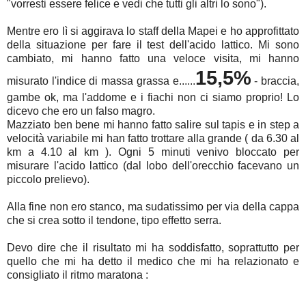
"vorresti essere felice e vedi che tutti gli altri lo sono").
Mentre ero lì si aggirava lo staff della Mapei e ho approfittato
della situazione per fare il test dell'acido lattico. Mi sono
cambiato, mi hanno fatto una veloce visita, mi hanno
15,5%
misurato l'indice di massa grassa e......
- braccia,
gambe ok, ma l'addome e i fiachi non ci siamo proprio! Lo
dicevo che ero un falso magro.
Mazziato ben bene mi hanno fatto salire sul tapis e in step a
velocità variabile mi han fatto trottare alla grande ( da 6.30 al
km a 4.10 al km ). Ogni 5 minuti venivo bloccato per
misurare l'acido lattico (dal lobo dell'orecchio facevano un
piccolo prelievo).
Alla fine non ero stanco, ma sudatissimo per via della cappa
che si crea sotto il tendone, tipo effetto serra.
Devo dire che il risultato mi ha soddisfatto, soprattutto per
quello che mi ha detto il medico che mi ha relazionato e
consigliato il ritmo maratona :