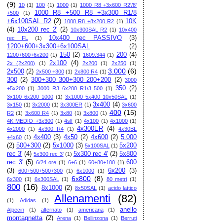
(9)
10
(1)
100
(1)
1000
(1)
1000 R8 +3x600 R2'/8'
1000 R8 +500 R8 +3x300 R1/8
+500
(1)
+6x100SAL R2
(2)
10K
1000 R8 +8x200 R2
(1)
(4)
10x200 rec 2'
(2)
10x300SAL R2
(1)
10x400
10x400 rec PASSIVO
(3)
rec FL
(1)
1200+600+3x300+6x100SAL
(2)
150
(2)
200
(4)
1200+600+6x200
(1)
1609.344
(1)
2x100
(4)
2x (2x200)
(1)
2x200
(1)
2x250
(1)
3.000
(6)
2x500
(2)
2x500 +300
(1)
2x800 R4
(1)
300
(2)
300+300 300+300 200+200
(2)
3000
350
(2)
+5x200
(1)
3000 R3 6x200 R1/3 500
(1)
3x100 6x200 1000
(1)
3x1000 5x400 10x50SAL
(1)
3x400
(4)
3x150
(1)
3x2000
(1)
3x300ER
(1)
3x600
400
(15)
R2
(1)
3x600 R4
(1)
3x80
(1)
3x800
(1)
4K MEDIO +3x300
(1)
4slf
(1)
4x100
(1)
4x1000
(1)
4x300ER
(4)
4x2000
(1)
4x300 R4
(1)
4x30BL
4x400
(3)
4x50
(2)
4x600
(2)
5.000
+4x60
(1)
(2)
500+300
(2)
5x1000
(3)
5x200
5x100SAL
(1)
rec 3'
(4)
5x300 rec 4'
(2)
5x800
5x300 rec 3'
(1)
rec 3'
(5)
600
6/24 ore
(1)
6+6
(1)
60+80+100
(1)
(3)
6x200
(3)
600+500+500+300
(1)
6x1000
(1)
6x800
(8)
6x300
(1)
6x300SAL
(1)
80 metri
(1)
800
(16)
8x1000
(2)
8x50SAL
(1)
acido lattico
Allenamenti
(82)
(1)
Adidas
(1)
anello
Alpecin
(1)
alternato
(1)
americana
(1)
montagnetta
(2)
Arena
(1)
Bellinzona
(1)
Berruti