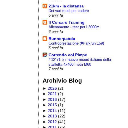
21km - la distanza
Dei vari modi per cadere
6 anni fa
Il Corsaro Training
Allenamento - test per i 3000m
6 anni fa
Runnerpanda
Controprestazione (#Parkrun 159)
6 anni fa
Correndo col Pimpe
4'12"71 è il nuovo record italiano della
staffetta 4x400 metri M60
7 anni fa
Archivio Blog
►
2026
(
2
)
►
2021
(
2
)
►
2016
(
17
)
►
2015
(
1
)
►
2014
(
11
)
►
2013
(
22
)
►
2012
(
41
)
►
2011
(
75
)