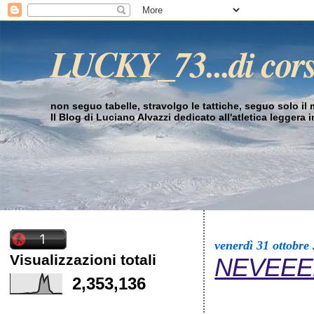
LUCKY_73...di cor
non seguo tabelle, stravolgo le tattiche, seguo solo il mi
Il Blog di Luciano Alvazzi dedicato all'atletica leggera 
venerdì 31 ottobre
Visualizzazioni totali
NEVEEEE
2,353,136