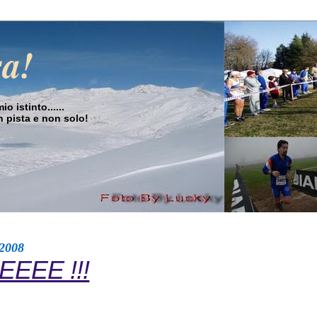
sa!
o istinto......
in pista e non solo!
 2008
EEE !!!