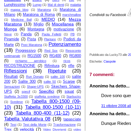
Lunghissimo
(4)
Lungo
(1)
Mal di denti
(1)
malattia
Maratona di
(1)
mappa blog
(1)
Maratona
(1)
Milano
(4)
Maratona di Roma
(4)
marshmallow
Condividi su Facebook
MEDIO
(14)
Mezza
(1)
Medicine Ball
(1)
Maratona
(13)
Miscellanea
(8)
Miglio
(5)
Monga
(6)
Montagna
(3)
motivazione
(3)
Panda
(2)
Neve
(1)
Paola Felletti
(1)
PB
(1)
Piramide
(2)
Pista
(3)
Podisti da
Plantare
(1)
Potenziamento
Marte
(2)
Post Maratona
(1)
(18)
Progressivo
(3)
Red Sox
(1)
Resoconto
Pubblicato da Lucky73
alle
2
RG1500
(2)
RG400
(2)
RG800
settimanale
(1)
(5)
richiamo aerobico
(1)
ricos
(1)
Etichette:
Ciaspole
RICOSTRUZIONE
(2)
Rifinitura
(2)
rifle
(2)
Riflessioni
(38)
Ripetute
(20)
7 commenti:
Risultati
(2)
salite
Run Donato
(1)
salite 100
(1)
200
(2)
Salite 300
(3)
Scarpe
(3)
salite 50
(1)
Anonimo ha detto...
Skechers Shape-
Sensazioni
(1)
Shape-UPS
(1)
Specifici
(9)
UPS
(2)
squat
(2)
specif
(1)
Dove sono quest
Staffetta 3x3300
(1)
staffetta svedese
(1)
Starbucks
Tabella 800-1500 (09-
(1)
Svedese
(1)
31 ottobre 2008 al
10)
(31)
Tabella 800-1500 (10-11)
(23)
Tabella 800-400 (11-12)
(22)
Anonimo ha detto...
Tabella Valutativa 08
(19)
tapasciate
Dunque Riederal
(4)
Test
(1)
Test della Morte
(1)
Trasformazione
(1)
velocità
(7)
Trex
(3)
Video Divertenti
(1)
video