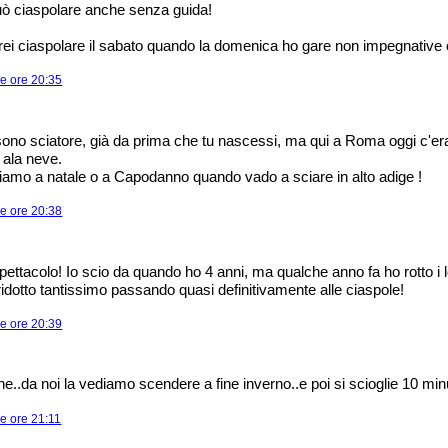
uò ciaspolare anche senza guida!
ei ciaspolare il sabato quando la domenica ho gare non impegnative 
le ore 20:35
sono sciatore, già da prima che tu nascessi, ma qui a Roma oggi c'er
e ala neve.
liamo a natale o a Capodanno quando vado a sciare in alto adige !
le ore 20:38
Spettacolo! Io scio da quando ho 4 anni, ma qualche anno fa ho rotto i 
ridotto tantissimo passando quasi definitivamente alle ciaspole!
le ore 20:39
ne..da noi la vediamo scendere a fine inverno..e poi si scioglie 10 min
le ore 21:11