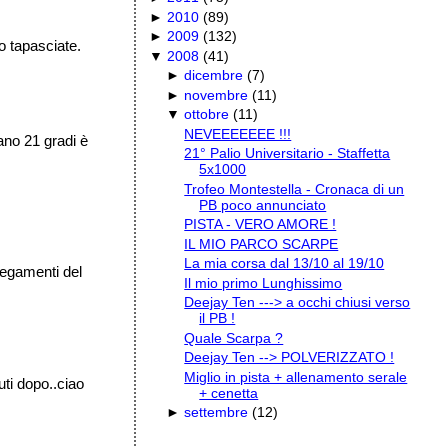
►
2010
(
89
)
►
2009
(
132
)
o tapasciate.
▼
2008
(
41
)
►
dicembre
(
7
)
►
novembre
(
11
)
▼
ottobre
(
11
)
NEVEEEEEEE !!!
ano 21 gradi è
21° Palio Universitario - Staffetta
5x1000
Trofeo Montestella - Cronaca di un
PB poco annunciato
PISTA - VERO AMORE !
IL MIO PARCO SCARPE
La mia corsa dal 13/10 al 19/10
legamenti del
Il mio primo Lunghissimo
Deejay Ten ---> a occhi chiusi verso
il PB !
Quale Scarpa ?
Deejay Ten --> POLVERIZZATO !
Miglio in pista + allenamento serale
uti dopo..ciao
+ cenetta
►
settembre
(
12
)