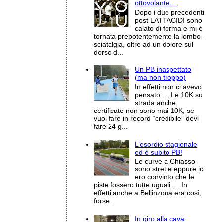
ottovolante…
Dopo i due precedenti
post LATTACIDI sono
calato di forma e mi è
tornata prepotentemente la lombo-
sciatalgia, oltre ad un dolore sul
dorso d...
Un PB inaspettato
(ma non troppo)
In effetti non ci avevo
pensato … Le 10K su
strada anche
certificate non sono mai 10K, se
vuoi fare in record “credibile” devi
fare 24 g...
L’esordio stagionale
ed è subito PB!
Le curve a Chiasso
sono strette eppure io
ero convinto che le
piste fossero tutte uguali … In
effetti anche a Bellinzona era così,
forse...
In giro alla cava