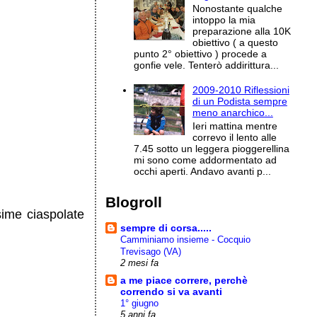
Nonostante qualche
intoppo la mia
preparazione alla 10K
obiettivo ( a questo
punto 2° obiettivo ) procede a
gonfie vele. Tenterò addirittura...
2009-2010 Riflessioni
di un Podista sempre
meno anarchico...
Ieri mattina mentre
correvo il lento alle
7.45 sotto un leggera pioggerellina
mi sono come addormentato ad
occhi aperti. Andavo avanti p...
Blogroll
sime ciaspolate
sempre di corsa.....
Camminiamo insieme - Cocquio
Trevisago (VA)
2 mesi fa
a me piace correre, perchè
correndo si va avanti
1° giugno
5 anni fa