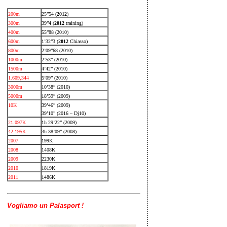
200m
25”54 (
2012
)
300m
39”4 (
2012
training)
400m
55”88 (2010)
600m
1’32”3 (
2012
Chiasso)
800m
2’09”68 (2010)
1000m
2’53” (2010)
1500m
4’42” (2010)
1.609,344
5’09” (2010)
3000m
10’38” (2010)
5000m
18’59” (2009)
10K
39’46” (2009)
39’10” (2016 – Dj10)
21.097K
1h 29’22” (2009)
42.195K
3h 38’09” (2008)
2007
199K
2008
1408K
2009
2230K
2010
1819K
2011
1486K
Vogliamo un Palasport !