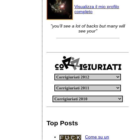
Visualizza il mio profilo
completo
"you'll see a lot of backs but many will
see your"
Top Posts
Come su un