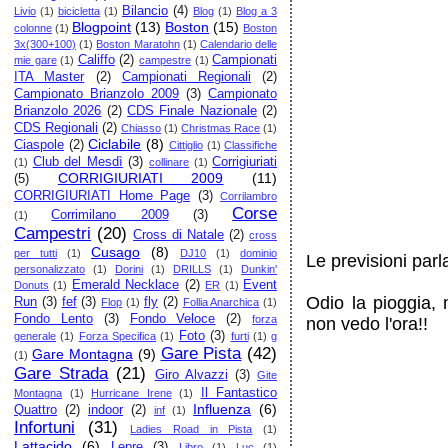
Bilancio
(4)
Livio
(1)
bicicletta
(1)
Blog
(1)
Blog a 3
Blogpoint
(13)
Boston
(15)
colonne
(1)
Boston
3x(300+100)
(1)
Boston Maratohn
(1)
Calendario delle
Califfo
(2)
Campionati
mie gare
(1)
campestre
(1)
ITA Master
(2)
Campionati Regionali
(2)
Campionato Brianzolo 2009
(3)
Campionato
Brianzolo 2026
(2)
CDS Finale Nazionale
(2)
CDS Regionali
(2)
Chiasso
(1)
Christmas Race
(1)
Ciclabile
(8)
Ciaspole
(2)
Cittiglio
(1)
Classifiche
Club del Mesdì
(3)
Corrigiuriati
(1)
collinare
(1)
CORRIGIURIATI 2009
(11)
(5)
CORRIGIURIATI Home Page
(3)
Corrilambro
Corse
Corrimilano 2009
(3)
(1)
Campestri
(20)
Cross di Natale
(2)
cross
Cusago
(8)
per tutti
(1)
DJ10
(1)
dominio
Le previsioni parl
personalizzato
(1)
Dorini
(1)
DRILLS
(1)
Dunkin'
Emerald Necklace
(2)
Event
Donuts
(1)
ER
(1)
Odio la pioggia,
Run
(3)
fef
(3)
fly
(2)
Flop
(1)
Follia Anarchica
(1)
Fondo Lento
(3)
Fondo Veloce
(2)
forza
non vedo l'ora!!
Foto
(3)
generale
(1)
Forza Specifica
(1)
furti
(1)
g
Gare Pista
(42)
Gare Montagna
(9)
(1)
Gare Strada
(21)
Giro Alvazzi
(3)
Gite
Il Fantastico
Montagna
(1)
Hurricane Irene
(1)
Influenza
(6)
Quattro
(2)
indoor
(2)
inf
(1)
Infortuni
(31)
Ladies Road in Pista
(1)
Lattacido
(6)
Lepre
(3)
Libro
(1)
Luc
(1)