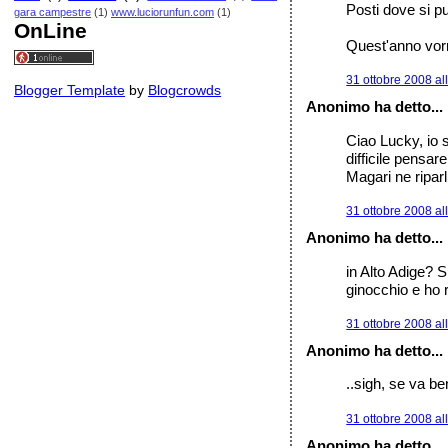
Posti dove si p
gara campestre
(1)
www.luciorunfun.com
(1)
OnLine
Quest'anno vorr
31 ottobre 2008 al
Blogger Template
by
Blogcrowds
Anonimo ha detto...
Ciao Lucky, io 
difficile pensar
Magari ne ripar
31 ottobre 2008 al
Anonimo ha detto...
in Alto Adige? 
ginocchio e ho 
31 ottobre 2008 al
Anonimo ha detto...
..sigh, se va be
31 ottobre 2008 al
Anonimo ha detto...