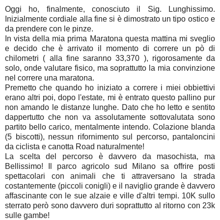
Oggi ho, finalmente, conosciuto il Sig. Lunghissimo.
Inizialmente cordiale alla fine si è dimostrato un tipo ostico e
da prendere con le pinze.
In vista della mia prima Maratona questa mattina mi sveglio
e decido che è arrivato il momento di correre un pò di
chilometri ( alla fine saranno 33,370 ), rigorosamente da
solo, onde valutare fisico, ma soprattutto la mia convinzione
nel correre una maratona.
Premetto che quando ho iniziato a correre i miei obbiettivi
erano altri poi, dopo l'estate, mi è entrato questo pallino pur
non amando le distanze lunghe. Dato che ho letto e sentito
dappertutto che non va assolutamente sottovalutata sono
partito bello carico, mentalmente intendo. Colazione blanda
(5 biscotti), nessun rifornimento sul percorso, pantaloncini
da ciclista e canotta Road naturalmente!
La scelta del percorso è davvero da masochista, ma
Bellissimo! Il parco agricolo sud Milano sa offrire posti
spettacolari con animali che ti attraversano la strada
costantemente (piccoli conigli) e il naviglio grande è davvero
affascinante con le sue alzaie e ville d'altri tempi. 10K sullo
sterrato però sono davvero duri soprattutto al ritorno con 23k
sulle gambe!