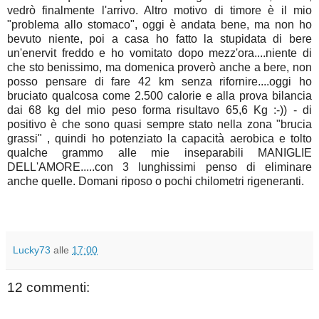
vedrò finalmente l'arrivo. Altro motivo di timore è il mio
"problema allo stomaco", oggi è andata bene, ma non ho
bevuto niente, poi a casa ho fatto la stupidata di bere
un'enervit freddo e ho vomitato dopo mezz'ora....niente di
che sto benissimo, ma domenica proverò anche a bere, non
posso pensare di fare 42 km senza rifornire....oggi ho
bruciato qualcosa come 2.500 calorie e alla prova bilancia
dai 68 kg del mio peso forma risultavo 65,6 Kg :-)) - di
positivo è che sono quasi sempre stato nella zona "brucia
grassi" , quindi ho potenziato la capacità aerobica e tolto
qualche grammo alle mie inseparabili MANIGLIE
DELL'AMORE.....con 3 lunghissimi penso di eliminare
anche quelle. Domani riposo o pochi chilometri rigeneranti.
Lucky73
alle
17:00
12 commenti: