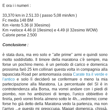
E ora i i numeri :
33,370 km in 2.51.33 ( passo 5,08 min/km )
Fc media 148 BM
Km +lento 5.36 (il 30esimo)
Km +veloce 4.46 (il 19esimo) e 4.49 (il 32esimo WOW)
Calorie perse 2.500
Conclusione :
è stata dura, ma ero solo e "alle prime" armi e quindi sono
molto soddisfatto. Il timore della maratona c'è sempre, ma
forse un pochino meno. è un periodo di carico e domenica
prossima farò 25 km collinari questa volta in compagnia alla
tapasciata Road per antonomasia ossia
Carate tra il verde e
l'antico
e solo lì deciderò se confermare o meno la mia
partecipazione alla Maratona. La percentuale del SI è in
controtendenza alla Borsa, ma vorrei andare con i piedi di
piombo, non ho ambizioni di tempo, l'unico obbiettivo è
finirla, però vorrei finirla almeno sotto le 4h....vedremo; come
forse ho già detto della Maratona vedo la partenza, ma non
l'arrivo ...e questo mi preoccupa. Magari domenica, chissà,