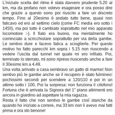
L'iniziale scelta del ritmo è stata davvero prudente 5.20 al
km, ma da profano non volevo esagerare e ora posso dire
che grazie a questo sono poi riuscito a fare un discreto
tempo. Fino al 20esimo è andato tutto bene, quasi non
faticavo ed ero al settimo cielo (come FC media ero sotto i
145!!), ma poi tutto è cambiato soprattutto nel mio apparato
locomotore :-). Il fiato era buono, ma mentalmente ho
cominciato a scricchiolare soprattutto per via della gambe.
Le sentivo dure e facevo fatica a scioglierle. Per questo
motivo ho fatto parecchi km sopra i 5.15 non riuscendo a
vedere l'uscita dal tunnel nel quale mi ero infilato. Poi,
terminato lo sterrato, mi sono ripreso riuscendo anche a fare
il 30esimo km a 4.49.
Una volta arrivato a casa sembravo un gatto di marmo! Non
sentivo più le gambe anche se il recupero è stato fulmineo:
pochissimi secondi per scendere a 120/110 e poi in un
attimo sotto i 100. Poi la sorpresa: non funziona il citofono!
Fortuna che è arrivata la Signora del 1° piano altrimenti ero
ancora in giardino ad aspettare la mia ragazza.
Resta il fatto che non sentivo le gambe così stanche da
quando ho iniziato a correre, ma 33 km non li avevo mai fatti
prima e ora sto benone!