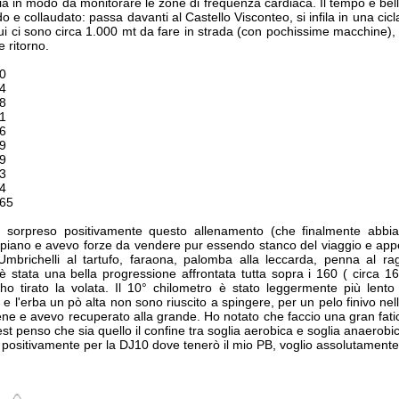
ia in modo da monitorare le zone di frequenza cardiaca. Il tempo è bell
ido e collaudato: passa davanti al Castello Visconteo, si infila in una cicl
ui ci sono circa 1.000 mt da fare in strada (con pochissime macchine), g
 ritorno.
0
4
8
1
6
9
9
3
4
165
sorpreso positivamente questo allenamento (che finalmente abbia 
o piano e avevo forze da vendere pur essendo stanco del viaggio e appe
mbrichelli al tartufo, faraona, palomba alla leccarda, penna al ra
 è stata una bella progressione affrontata tutta sopra i 160 ( circa 1
o tirato la volata. Il 10° chilometro è stato leggermente più lent
 e l'erba un pò alta non sono riuscito a spingere, per un pelo finivo nell
ne e avevo recuperato alla grande. Ho notato che faccio una gran fati
st penso che sia quello il confine tra soglia aerobica e soglia anaerobi
 positivamente per la DJ10 dove tenerò il mio PB, voglio assolutamente