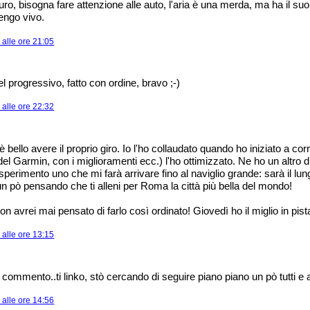
uro, bisogna fare attenzione alle auto, l'aria è una merda, ma ha il su
tengo vivo.
alle ore 21:05
 progressivo, fatto con ordine, bravo ;-)
alle ore 22:32
è bello avere il proprio giro. Io l'ho collaudato quando ho iniziato a co
del Garmin, con i miglioramenti ecc.) l'ho ottimizzato. Ne ho un altro d
perimento uno che mi farà arrivare fino al naviglio grande: sarà il lu
 un pò pensando che ti alleni per Roma la città più bella del mondo!
non avrei mai pensato di farlo così ordinato! Giovedì ho il miglio in pista
alle ore 13:15
 commento..ti linko, stò cercando di seguire piano piano un pò tutti e a
alle ore 14:56