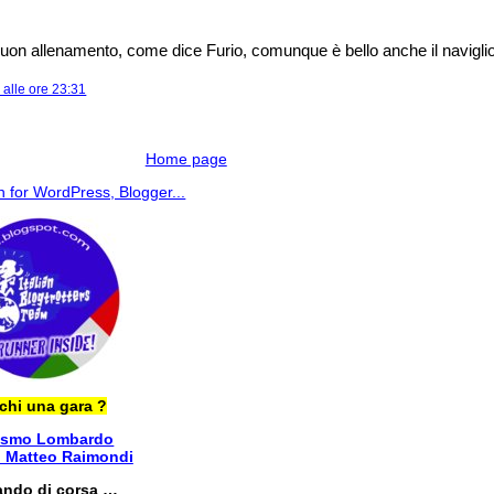
on allenamento, come dice Furio, comunque è bello anche il naviglio
alle ore 23:31
Home page
chi una gara ?
ismo Lombardo
i Matteo Raimondi
ando di corsa …