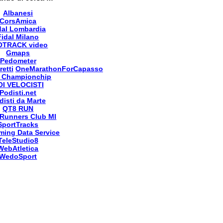
Albanesi
CorsAmica
dal Lombardia
Fidal Milano
OTRACK video
Gmaps
Pedometer
retti
OneMarathonForCapasso
 Championchip
OI VELOCISTI
Podisti.net
disti da Marte
QT8 RUN
Runners Club MI
SportTracks
ming Data Service
TeleStudio8
WebAtletica
WedoSport