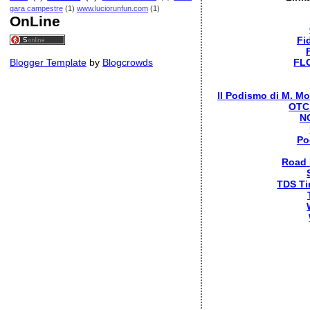
gara campestre
(1)
www.luciorunfun.com
(1)
OnLine
Fi
Blogger Template
by
Blogcrowds
FL
Il Podismo di M. Mo
OTC
N
Po
Road
TDS Ti