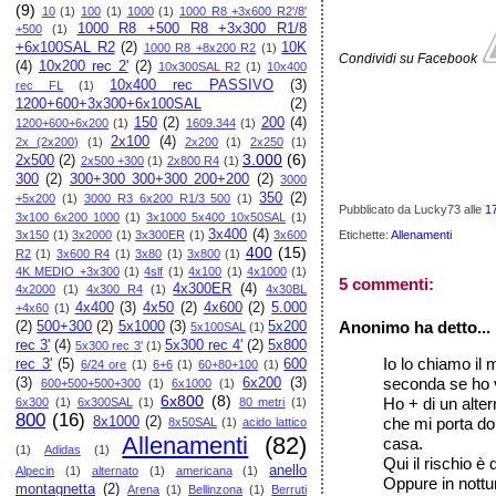
(9)
10
(1)
100
(1)
1000
(1)
1000 R8 +3x600 R2'/8'
1000 R8 +500 R8 +3x300 R1/8
+500
(1)
+6x100SAL R2
(2)
10K
1000 R8 +8x200 R2
(1)
Condividi su Facebook
(4)
10x200 rec 2'
(2)
10x300SAL R2
(1)
10x400
10x400 rec PASSIVO
(3)
rec FL
(1)
1200+600+3x300+6x100SAL
(2)
150
(2)
200
(4)
1200+600+6x200
(1)
1609.344
(1)
2x100
(4)
2x (2x200)
(1)
2x200
(1)
2x250
(1)
3.000
(6)
2x500
(2)
2x500 +300
(1)
2x800 R4
(1)
300
(2)
300+300 300+300 200+200
(2)
3000
350
(2)
+5x200
(1)
3000 R3 6x200 R1/3 500
(1)
Pubblicato da Lucky73
alle
1
3x100 6x200 1000
(1)
3x1000 5x400 10x50SAL
(1)
3x400
(4)
3x150
(1)
3x2000
(1)
3x300ER
(1)
3x600
Etichette:
Allenamenti
400
(15)
R2
(1)
3x600 R4
(1)
3x80
(1)
3x800
(1)
4K MEDIO +3x300
(1)
4slf
(1)
4x100
(1)
4x1000
(1)
5 commenti:
4x300ER
(4)
4x2000
(1)
4x300 R4
(1)
4x30BL
4x400
(3)
4x50
(2)
4x600
(2)
5.000
+4x60
(1)
Anonimo ha detto...
(2)
500+300
(2)
5x1000
(3)
5x200
5x100SAL
(1)
rec 3'
(4)
5x300 rec 4'
(2)
5x800
5x300 rec 3'
(1)
Io lo chiamo il 
rec 3'
(5)
600
6/24 ore
(1)
6+6
(1)
60+80+100
(1)
seconda se ho v
(3)
6x200
(3)
600+500+500+300
(1)
6x1000
(1)
6x800
(8)
Ho + di un alter
6x300
(1)
6x300SAL
(1)
80 metri
(1)
800
(16)
8x1000
(2)
che mi porta dop
8x50SAL
(1)
acido lattico
Allenamenti
(82)
casa.
(1)
Adidas
(1)
Qui il rischio è
anello
Alpecin
(1)
alternato
(1)
americana
(1)
Oppure in nottu
montagnetta
(2)
Arena
(1)
Bellinzona
(1)
Berruti