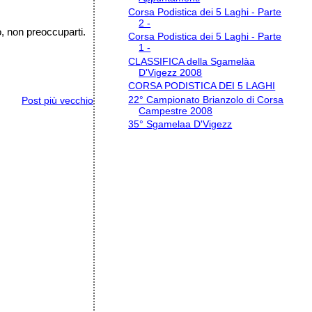
Corsa Podistica dei 5 Laghi - Parte
2 -
, non preoccuparti.
Corsa Podistica dei 5 Laghi - Parte
1 -
CLASSIFICA della Sgamelàa
D'Vigezz 2008
CORSA PODISTICA DEI 5 LAGHI
22° Campionato Brianzolo di Corsa
Post più vecchio
Campestre 2008
35° Sgamelaa D'Vigezz