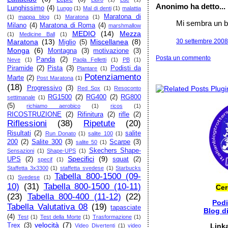
Anonimo ha detto...
Lunghissimo
(4)
Lungo
(1)
Mal di denti
(1)
malattia
Maratona di
(1)
mappa blog
(1)
Maratona
(1)
Mi sembra un bu
Milano
(4)
Maratona di Roma
(4)
marshmallow
MEDIO
(14)
Mezza
(1)
Medicine Ball
(1)
30 settembre 2008 
Maratona
(13)
Miscellanea
(8)
Miglio
(5)
Monga
(6)
Montagna
(3)
motivazione
(3)
Posta un commento
Panda
(2)
Neve
(1)
Paola Felletti
(1)
PB
(1)
Piramide
(2)
Pista
(3)
Podisti da
Plantare
(1)
Potenziamento
Marte
(2)
Post Maratona
(1)
(18)
Progressivo
(3)
Red Sox
(1)
Resoconto
RG1500
(2)
RG400
(2)
RG800
settimanale
(1)
(5)
richiamo aerobico
(1)
ricos
(1)
RICOSTRUZIONE
(2)
Rifinitura
(2)
rifle
(2)
Riflessioni
(38)
Ripetute
(20)
Risultati
(2)
salite
Run Donato
(1)
salite 100
(1)
200
(2)
Salite 300
(3)
Scarpe
(3)
salite 50
(1)
Skechers Shape-
Sensazioni
(1)
Shape-UPS
(1)
Specifici
(9)
UPS
(2)
squat
(2)
specif
(1)
Staffetta 3x3300
(1)
staffetta svedese
(1)
Starbucks
Tabella 800-1500 (09-
(1)
Svedese
(1)
10)
(31)
Tabella 800-1500 (10-11)
Cer
(23)
Tabella 800-400 (11-12)
(22)
Pod
Tabella Valutativa 08
(19)
tapasciate
Blog d
(4)
Test
(1)
Test della Morte
(1)
Trasformazione
(1)
velocità
(7)
Trex
(3)
Link
Video Divertenti
(1)
video