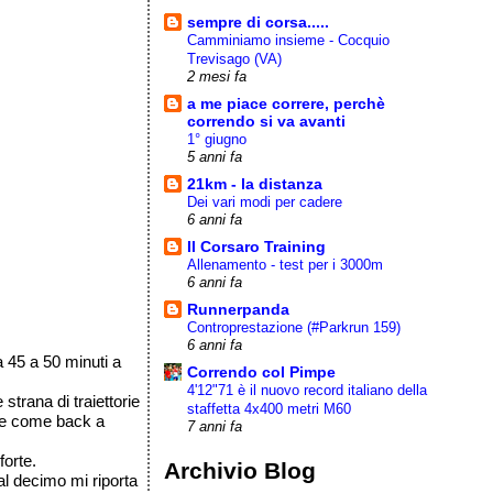
sempre di corsa.....
Camminiamo insieme - Cocquio
Trevisago (VA)
2 mesi fa
a me piace correre, perchè
correndo si va avanti
1° giugno
5 anni fa
21km - la distanza
Dei vari modi per cadere
6 anni fa
Il Corsaro Training
Allenamento - test per i 3000m
6 anni fa
Runnerpanda
Controprestazione (#Parkrun 159)
6 anni fa
a 45 a 50 minuti a
Correndo col Pimpe
4'12"71 è il nuovo record italiano della
 strana di traiettorie
staffetta 4x400 metri M60
ro e come back a
7 anni fa
forte.
Archivio Blog
al decimo mi riporta