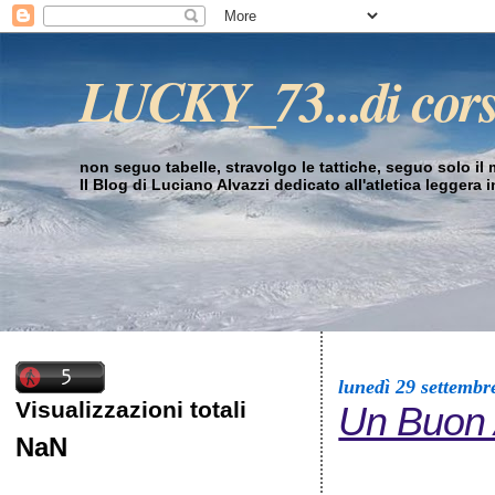
LUCKY_73...di cor
non seguo tabelle, stravolgo le tattiche, seguo solo il mi
Il Blog di Luciano Alvazzi dedicato all'atletica leggera 
lunedì 29 settembr
Visualizzazioni totali
Un Buon 
NaN