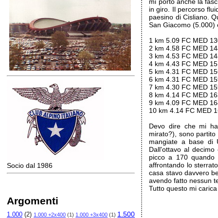
mi porto anche la fasc
in giro. Il percorso flu
paesino di Cisliano. Q
San Giacomo (5.000) e
1 km 5.09 FC MED 13
2 km 4.58 FC MED 14
3 km 4.53 FC MED 14
4 km 4.43 FC MED 15
5 km 4.31 FC MED 15
6 km 4.31 FC MED 15
7 km 4.30 FC MED 15
8 km 4.14 FC MED 16
9 km 4.09 FC MED 16
10 km 4.14 FC MED 
Devo dire che mi ha 
mirato?), sono partit
mangiate a base di U
Dall'ottavo al decimo
picco a 170 quando h
affrontando lo sterrato
Socio dal 1986
casa stavo davvero be
avendo fatto nessun te
Tutto questo mi carica
Argomenti
1.500
1.000
(2)
1.000 +2x400
(1)
1.000 +3x400
(1)