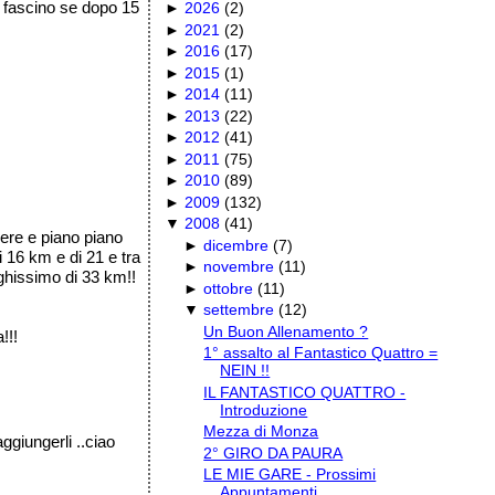
o fascino se dopo 15
►
2026
(
2
)
►
2021
(
2
)
►
2016
(
17
)
►
2015
(
1
)
►
2014
(
11
)
►
2013
(
22
)
►
2012
(
41
)
►
2011
(
75
)
►
2010
(
89
)
►
2009
(
132
)
▼
2008
(
41
)
rrere e piano piano
►
dicembre
(
7
)
i 16 km e di 21 e tra
►
novembre
(
11
)
nghissimo di 33 km!!
►
ottobre
(
11
)
▼
settembre
(
12
)
Un Buon Allenamento ?
!!!
1° assalto al Fantastico Quattro =
NEIN !!
IL FANTASTICO QUATTRO -
Introduzione
Mezza di Monza
ggiungerli ..ciao
2° GIRO DA PAURA
LE MIE GARE - Prossimi
Appuntamenti