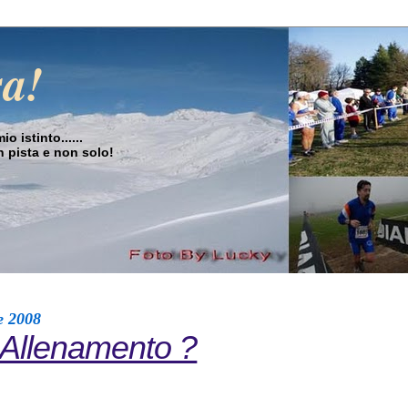
sa!
o istinto......
in pista e non solo!
e 2008
Allenamento ?