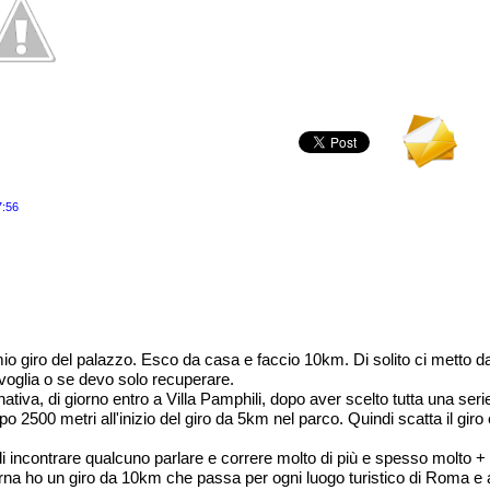
7:56
mio giro del palazzo. Esco da casa e faccio 10km. Di solito ci metto d
oglia o se devo solo recuperare.
nativa, di giorno entro a Villa Pamphili, dopo aver scelto tutta una serie
o 2500 metri all'inizio del giro da 5km nel parco. Quindi scatta il gi
 di incontrare qualcuno parlare e correre molto di più e spesso molto + 
rna ho un giro da 10km che passa per ogni luogo turistico di Roma e 