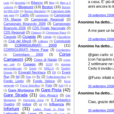
a casa. E' più d
Bilancio
(4)
Livio
(1)
bicicletta
(1)
Blog
(1)
Blog a 3
anni ancora lo 
Blogpoint
(13)
Boston
(15)
colonne
(1)
Boston
3x(300+100)
(1)
Boston Maratohn
(1)
Calendario delle
29 settembre 2008 
Califfo
(2)
Campionati
mie gare
(1)
campestre
(1)
ITA Master
(2)
Campionati Regionali
(2)
Anonimo ha detto...
Campionato Brianzolo 2009
(3)
Campionato
Brianzolo 2026
(2)
CDS Finale Nazionale
(2)
A me pare un bel
CDS Regionali
(2)
Chiasso
(1)
Christmas Race
(1)
Ciclabile
(8)
Ciaspole
(2)
Cittiglio
(1)
Classifiche
29 settembre 2008 
Club del Mesdì
(3)
Corrigiuriati
(1)
collinare
(1)
CORRIGIURIATI 2009
(11)
(5)
Anonimo ha detto...
CORRIGIURIATI Home Page
(3)
Corrilambro
Corse
@gian carlo: si 
Corrimilano 2009
(3)
(1)
(con l'acquisto 
Campestri
(20)
Cross di Natale
(2)
cross
2 settimane ne s
Cusago
(8)
per tutti
(1)
DJ10
(1)
dominio
Certo ti invidio
personalizzato
(1)
Dorini
(1)
DRILLS
(1)
Dunkin'
Emerald Necklace
(2)
Event
Donuts
(1)
ER
(1)
Run
(3)
fef
(3)
fly
(2)
@Furio: infatti 
Flop
(1)
Follia Anarchica
(1)
Fondo Lento
(3)
Fondo Veloce
(2)
forza
Foto
(3)
generale
(1)
Forza Specifica
(1)
furti
(1)
g
30 settembre 2008 
Gare Pista
(42)
Gare Montagna
(9)
(1)
Anonimo ha detto...
Gare Strada
(21)
Giro Alvazzi
(3)
Gite
Il Fantastico
Montagna
(1)
Hurricane Irene
(1)
Ciao, grazie del
Influenza
(6)
Quattro
(2)
indoor
(2)
inf
(1)
Infortuni
(31)
Ladies Road in Pista
(1)
30 settembre 2008 
Lattacido
(6)
Lepre
(3)
Libro
(1)
Luc
(1)