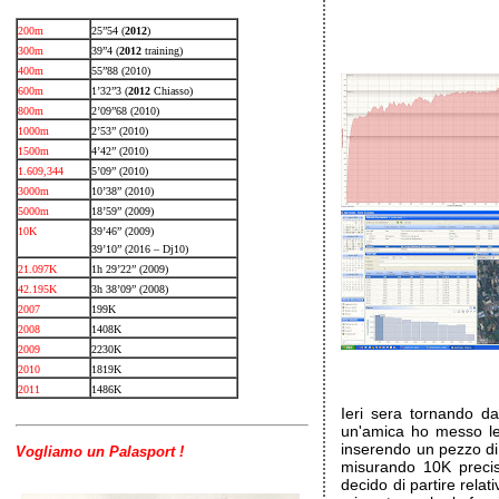
200m
25”54 (
2012
)
300m
39”4 (
2012
training)
400m
55”88 (2010)
600m
1’32”3 (
2012
Chiasso)
800m
2’09”68 (2010)
1000m
2’53” (2010)
1500m
4’42” (2010)
1.609,344
5’09” (2010)
3000m
10’38” (2010)
5000m
18’59” (2009)
10K
39’46” (2009)
39’10” (2016 – Dj10)
21.097K
1h 29’22” (2009)
42.195K
3h 38’09” (2008)
2007
199K
2008
1408K
2009
2230K
2010
1819K
2011
1486K
Ieri sera tornando d
un'amica ho messo le 
inserendo un pezzo di 
Vogliamo un Palasport !
misurando 10K precis
decido di partire rela