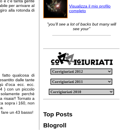
o e c'è tanta gente
abile per arrivare al
Visualizza il mio profilo
iro alla rotonda di
completo
"you'll see a lot of backs but many will
see your"
fatto qualcosa di
santito dalle tante
gù d'oca ecc. ecc.
64 ) con un piccolo
o solamente perchè
a risaia!! Tornato a
ca sopra i 160, non
ca.
 fare un 43 basso!
Top Posts
Blogroll