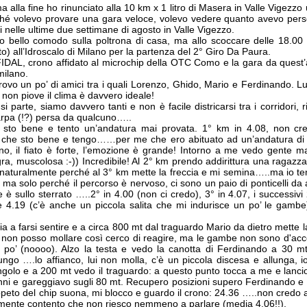
 ma alla fine ho rinunciato alla 10 km x 1 litro di Masera in Valle Vigezzo
hé volevo provare una gara veloce, volevo vedere quanto avevo per
ti nelle ultime due settimane di agosto in Valle Vigezzo.
 bello comodo sulla poltrona di casa, ma allo scoccare delle 18.00 
to) all’Idroscalo di Milano per la partenza del 2° Giro Da Paura.
 FIDAL, crono affidato al microchip della OTC Como e la gara da quest’
imilano.
ne trovo un po’ di amici tra i quali Lorenzo, Ghido, Mario e Ferdinando.
 non piove il clima è davvero ideale!
i parte, siamo davvero tanti e non è facile districarsi tra i corridori, ri
rpa (!?) persa da qualcuno…..
o, sto bene e tento un’andatura mai provata. 1° km in 4.08, non c
tto che sto bene e tengo……per me che ero abituato ad un’andatura di
no, il fiato è forte, l’emozione è grande! Intorno a me vedo gente m
ra, muscolosa :-)) Incredibile! Al 2° km prendo addirittura una ragazza
ne naturalmente perché al 3° km mette la freccia e mi semina…..ma io teng
, ma solo perché il percorso è nervoso, ci sono un paio di ponticelli da 
une è sullo sterrato …..2° in 4.00 (non ci credo), 3° in 4.07, i successivi
e 4.19 (c’è anche un piccola salita che mi indurisce un po’ le gambe
 a farsi sentire e a circa 800 mt dal traguardo Mario da dietro mette la
 non posso mollare così cerco di reagire, ma le gambe non sono d'ac
po’ (noooo). Alzo la testa e vedo la canotta di Ferdinando a 30 m
ngo ….lo affianco, lui non molla, c’è un piccola discesa e allunga, io
golo e a 200 mt vedo il traguardo: a questo punto tocca a me e lanci
ni e gareggiavo sugli 80 mt. Recupero posizioni supero Ferdinando e
eto del chip suona, mi blocco e guardo il crono: 24.36 …..non credo ai
mente contento che non riesco nemmeno a parlare (media 4.06!!).