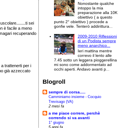
Nonostante qualche
intoppo la mia
preparazione alla 10K
obiettivo ( a questo
punto 2° obiettivo ) procede a
olare........ti sei
gonfie vele. Tenterò addirittura...
on è facile a meno
a, magari recuperando
2009-2010 Riflessioni
di un Podista sempre
meno anarchico...
Ieri mattina mentre
correvo il lento alle
7.45 sotto un leggera pioggerellina
mi sono come addormentato ad
trattenerti per i
occhi aperti. Andavo avanti p...
 ho già azzeccato
Blogroll
sempre di corsa.....
Camminiamo insieme - Cocquio
Trevisago (VA)
2 mesi fa
a me piace correre, perchè
correndo si va avanti
1° giugno
5 anni fa