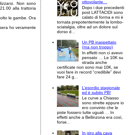
ottovolante…
lizzarsi. Non sono
Dopo i due precedenti
.00 alla trattoria
post LATTACIDI sono
calato di forma e mi è
iolto le gambe. Ora
tornata prepotentemente la lombo-
sciatalgia, oltre ad un dolore sul
to sera ho veramente
dorso d...
Un PB inaspettato
(ma non troppo)
In effetti non ci avevo
pensato … Le 10K su
strada anche
certificate non sono mai 10K, se
vuoi fare in record “credibile” devi
fare 24 g...
L’esordio stagionale
ed è subito PB!
Le curve a Chiasso
sono strette eppure io
ero convinto che le
piste fossero tutte uguali … In
effetti anche a Bellinzona era così,
forse...
In giro alla cava