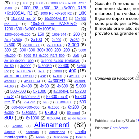
(9)
Scusate l’emozione, 
10
(1)
100
(1)
1000
(1)
1000 R8 +3x600 R2'/8'
1000 R8 +500 R8 +3x300 R1/8
nemmeno stanco, non 
+500
(1)
milanese (non vi dico
+6x100SAL R2
(2)
10K
1000 R8 +8x200 R2
(1)
Il giorno dopo mi sono
(4)
10x200 rec 2'
(2)
10x300SAL R2
(1)
10x400
sono pronto per la Me
10x400 rec PASSIVO
(3)
rec FL
(1)
Il morale ora è alto, 
1200+600+3x300+6x100SAL
(2)
provato una grande 
150
(2)
200
(4)
1200+600+6x200
(1)
1609.344
(1)
2x100
(4)
2x (2x200)
(1)
2x200
(1)
2x250
(1)
3.000
(6)
2x500
(2)
2x500 +300
(1)
2x800 R4
(1)
300
(2)
300+300 300+300 200+200
(2)
3000
350
(2)
+5x200
(1)
3000 R3 6x200 R1/3 500
(1)
3x100 6x200 1000
(1)
3x1000 5x400 10x50SAL
(1)
3x400
(4)
3x150
(1)
3x2000
(1)
3x300ER
(1)
3x600
400
(15)
R2
(1)
3x600 R4
(1)
3x80
(1)
3x800
(1)
4K MEDIO +3x300
(1)
4slf
(1)
4x100
(1)
4x1000
(1)
Condividi su Facebook
4x300ER
(4)
4x2000
(1)
4x300 R4
(1)
4x30BL
4x400
(3)
4x50
(2)
4x600
(2)
5.000
+4x60
(1)
(2)
500+300
(2)
5x1000
(3)
5x200
5x100SAL
(1)
rec 3'
(4)
5x300 rec 4'
(2)
5x800
5x300 rec 3'
(1)
rec 3'
(5)
600
6/24 ore
(1)
6+6
(1)
60+80+100
(1)
(3)
6x200
(3)
600+500+500+300
(1)
6x1000
(1)
6x800
(8)
6x300
(1)
6x300SAL
(1)
80 metri
(1)
800
(16)
8x1000
(2)
8x50SAL
(1)
acido lattico
Pubblicato da Lucky73
alle
1
Allenamenti
(82)
(1)
Adidas
(1)
Etichette:
Gare Strada
anello
Alpecin
(1)
alternato
(1)
americana
(1)
montagnetta
(2)
Arena
(1)
Bellinzona
(1)
Berruti