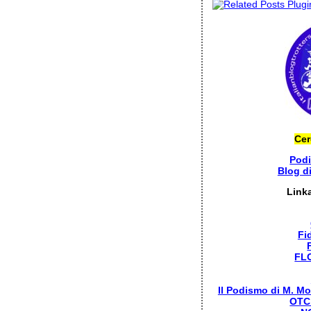
Cer
Pod
Blog d
Link
Fi
FL
Il Podismo di M. Mo
OTC