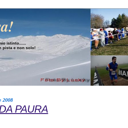
sa!
o istinto......
in pista e non solo!
e 2008
 DA PAURA