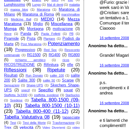
@Furio: grazie 
Lunghissimo
(4)
Lungo
(1)
Mal di denti
(1)
malattia
week sarò in Va
Maratona di
(1)
mappa blog
(1)
Maratona
(1)
@Cristian: sare
Milano
(4)
Maratona di Roma
(4)
marshmallow
un tentativo a 
MEDIO
(14)
Mezza
(1)
Medicine Ball
(1)
Comunque il tem
Maratona
(13)
Miscellanea
(8)
Miglio
(5)
Ciaoooo
Monga
(6)
Montagna
(3)
motivazione
(3)
Panda
(2)
Neve
(1)
Paola Felletti
(1)
PB
(1)
16 settembre 2008 
Piramide
(2)
Pista
(3)
Podisti da
Plantare
(1)
Potenziamento
Marte
(2)
Post Maratona
(1)
Anonimo ha detto...
(18)
Progressivo
(3)
Red Sox
(1)
Resoconto
Grande! Magari
RG1500
(2)
RG400
(2)
RG800
settimanale
(1)
(5)
richiamo aerobico
(1)
ricos
(1)
RICOSTRUZIONE
(2)
Rifinitura
(2)
rifle
(2)
16 settembre 2008 
Riflessioni
(38)
Ripetute
(20)
Anonimo ha detto...
Risultati
(2)
salite
Run Donato
(1)
salite 100
(1)
200
(2)
Salite 300
(3)
Scarpe
(3)
salite 50
(1)
p.s.
Skechers Shape-
Sensazioni
(1)
Shape-UPS
(1)
complimenti x il
Specifici
(9)
UPS
(2)
squat
(2)
specif
(1)
andrea
Staffetta 3x3300
(1)
staffetta svedese
(1)
Starbucks
Tabella 800-1500 (09-
(1)
Svedese
(1)
16 settembre 2008 
10)
(31)
Tabella 800-1500 (10-11)
Anonimo ha detto...
(23)
Tabella 800-400 (11-12)
(22)
Tabella Valutativa 08
(19)
tapasciate
e ti lamenti ch
(4)
Test
(1)
Test della Morte
(1)
Trasformazione
(1)
complimenti!!!
velocità
(7)
Trex
(3)
Video Divertenti
(1)
video