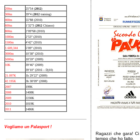
200m
25”54 (
2012
)
300m
39”4 (
2012
training)
400m
55”88 (2010)
600m
1’32”3 (
2012
Chiasso)
800m
2’09”68 (2010)
1000m
2’53” (2010)
1500m
4’42” (2010)
1.609,344
5’09” (2010)
3000m
10’38” (2010)
5000m
18’59” (2009)
10K
39’46” (2009)
39’10” (2016 – Dj10)
21.097K
1h 29’22” (2009)
42.195K
3h 38’09” (2008)
2007
199K
2008
1408K
2009
2230K
2010
1819K
2011
1486K
Vogliamo un Palasport !
Ragazzi che gara! Ci
tempo che ho fatto.