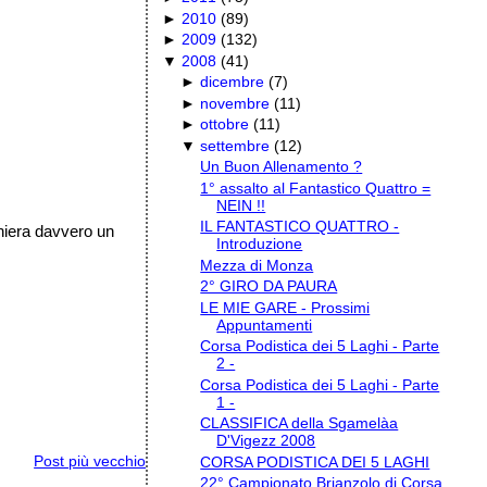
►
2010
(
89
)
►
2009
(
132
)
▼
2008
(
41
)
►
dicembre
(
7
)
►
novembre
(
11
)
►
ottobre
(
11
)
▼
settembre
(
12
)
Un Buon Allenamento ?
1° assalto al Fantastico Quattro =
NEIN !!
IL FANTASTICO QUATTRO -
iera davvero un
Introduzione
Mezza di Monza
2° GIRO DA PAURA
LE MIE GARE - Prossimi
Appuntamenti
Corsa Podistica dei 5 Laghi - Parte
2 -
Corsa Podistica dei 5 Laghi - Parte
1 -
CLASSIFICA della Sgamelàa
D'Vigezz 2008
Post più vecchio
CORSA PODISTICA DEI 5 LAGHI
22° Campionato Brianzolo di Corsa