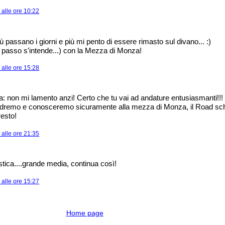
alle ore 10:22
 passano i giorni e più mi pento di essere rimasto sul divano... :)
io passo s'intende...) con la Mezza di Monza!
alle ore 15:28
 non mi lamento anzi! Certo che tu vai ad andature entusiasmanti!!!
dremo e conosceremo sicuramente alla mezza di Monza, il Road sch
resto!
alle ore 21:35
stica....grande media, continua così!
alle ore 15:27
Home page