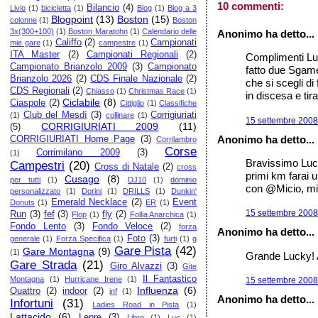
10 commenti:
Bilancio
(4)
Livio
(1)
bicicletta
(1)
Blog
(1)
Blog a 3
Blogpoint
(13)
Boston
(15)
colonne
(1)
Boston
3x(300+100)
(1)
Boston Maratohn
(1)
Calendario delle
Anonimo ha detto...
Califfo
(2)
Campionati
mie gare
(1)
campestre
(1)
ITA Master
(2)
Campionati Regionali
(2)
Complimenti Luc
Campionato Brianzolo 2009
(3)
Campionato
fatto due Sgamel
Brianzolo 2026
(2)
CDS Finale Nazionale
(2)
che si scegli di
CDS Regionali
(2)
Chiasso
(1)
Christmas Race
(1)
in discesa e tir
Ciclabile
(8)
Ciaspole
(2)
Cittiglio
(1)
Classifiche
Club del Mesdì
(3)
Corrigiuriati
(1)
collinare
(1)
15 settembre 2008 
CORRIGIURIATI 2009
(11)
(5)
Anonimo ha detto...
CORRIGIURIATI Home Page
(3)
Corrilambro
Corse
Corrimilano 2009
(3)
(1)
Bravissimo Luck
Campestri
(20)
Cross di Natale
(2)
cross
primi km farai u
Cusago
(8)
per tutti
(1)
DJ10
(1)
dominio
con @Micio, mi
personalizzato
(1)
Dorini
(1)
DRILLS
(1)
Dunkin'
Emerald Necklace
(2)
Event
Donuts
(1)
ER
(1)
15 settembre 2008 
Run
(3)
fef
(3)
fly
(2)
Flop
(1)
Follia Anarchica
(1)
Fondo Lento
(3)
Fondo Veloce
(2)
forza
Anonimo ha detto...
Foto
(3)
generale
(1)
Forza Specifica
(1)
furti
(1)
g
Gare Pista
(42)
Gare Montagna
(9)
(1)
Grande Lucky! 
Gare Strada
(21)
Giro Alvazzi
(3)
Gite
Il Fantastico
Montagna
(1)
Hurricane Irene
(1)
15 settembre 2008 
Influenza
(6)
Quattro
(2)
indoor
(2)
inf
(1)
Anonimo ha detto...
Infortuni
(31)
Ladies Road in Pista
(1)
Lattacido
(6)
Lepre
(3)
Libro
(1)
Luc
(1)