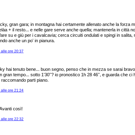
ky, gran gara; in montagna hai certamente allenato anche la forza musc
àa + il resto... e nelle gare serve anche quella; mantenerla in città n
 fare su e giù per i cavalcavia; cerca circuiti ondulati e spingi in salit
ando anche un po' in pianura.
alle ore 20:37
y hai tenuto bene... buon segno, penso che in mezza se sarai bravo a 
n gran tempo... sotto 1'30''? io pronostico 1h 28 46'', e guarda che ci
 raccomando parti piano.
alle ore 21:24
Avanti così!
alle ore 22:32