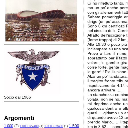
Ci ho riflettuto tanto,
ma un po’ anche perc
con gli allenamenti fat
Sabato pomeriggio ero
dirigo (un po’ assonna
Sono 6 km certificati
nel circuito delle Corr
All’atto dell’iscrizio
(forse troppo) di 2 km,
Alle 19.30 o poco più s
inciampare su una sca
Provo a fare il ritm
soprattutto per il fa
volare, le gambe gira
corre forte, gente mag
le gare!!! Pia illusio
Alzo un po’ l’andatura
il tragitto fronte trib
rispettivamente 4.14 
ancora arrivare…..
La stanchezza comincia
Socio dal 1986
volata, non ne ho, ma
mi deprimo anche un 
qualcosa dentro e allu
quasi…..giriamo un an
Argomenti
di quando avevo 12 an
prendo Mario……il tapp
1.500
1.000
(2)
1.000 +2x400
(1)
1.000 +3x400
(1)
km in 3.52…..sono tal