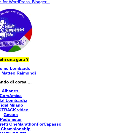
chi una gara ?
ismo Lombardo
i Matteo Raimondi
ando di corsa …
Albanesi
CorsAmica
dal Lombardia
Fidal Milano
OTRACK video
Gmaps
Pedometer
retti
OneMarathonForCapasso
 Championchip