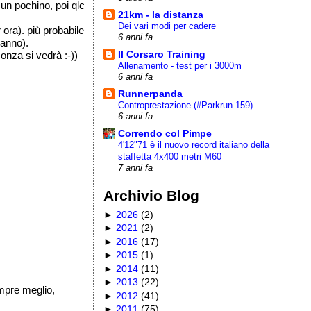
un pochino, poi qlc
21km - la distanza
Dei vari modi per cadere
ora). più probabile
6 anni fa
'anno).
Il Corsaro Training
nza si vedrà :-))
Allenamento - test per i 3000m
6 anni fa
Runnerpanda
Controprestazione (#Parkrun 159)
6 anni fa
Correndo col Pimpe
4'12"71 è il nuovo record italiano della
staffetta 4x400 metri M60
7 anni fa
Archivio Blog
►
2026
(
2
)
►
2021
(
2
)
►
2016
(
17
)
►
2015
(
1
)
►
2014
(
11
)
►
2013
(
22
)
empre meglio,
►
2012
(
41
)
►
2011
(
75
)