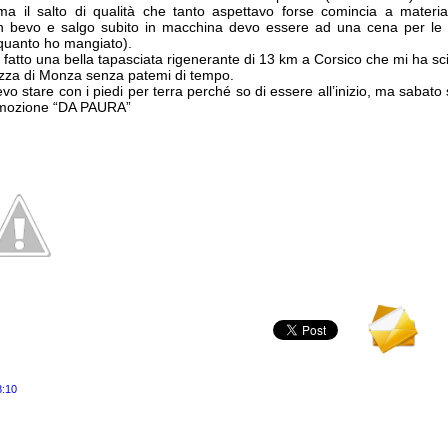
ma il salto di qualità che tanto aspettavo forse comincia a materia
bevo e salgo subito in macchina devo essere ad una cena per le 21
 quanto ho mangiato).
 fatto una bella tapasciata rigenerante di 13 km a Corsico che mi ha sc
zza di Monza senza patemi di tempo.
devo stare con i piedi per terra perché so di essere all’inizio, ma saba
emozione “DA PAURA”
8:10