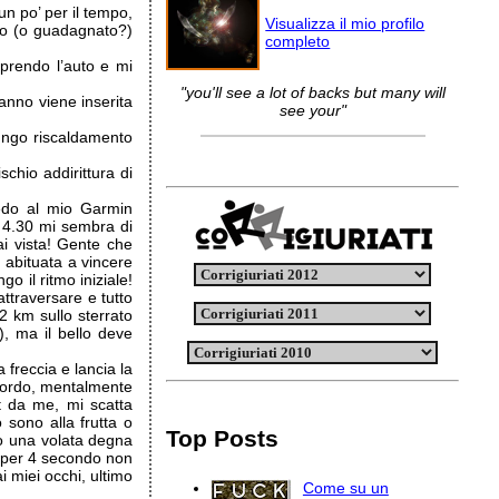
 un po’ per il tempo,
Visualizza il mio profilo
so (o guadagnato?)
completo
prendo l’auto e mi
"you'll see a lot of backs but many will
anno viene inserita
see your"
 Lungo riscaldamento
schio addirittura di
redo al mio Garmin
 4.30 mi sembra di
ai vista! Gente che
 abituata a vincere
o il ritmo iniziale!
attraversare e tutto
 2 km sullo sterrato
), ma il bello deve
 freccia e lancia la
cordo, mentalmente
t da me, mi scatta
 sono alla frutta o
Top Posts
o una volata degna
 per 4 secondo non
 miei occhi, ultimo
Come su un