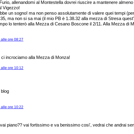
Furio, allenandomi al Montestella dovrei riuscire a mantenere almeno 
l Vigezzo!
bbe un sogno! ma non penso assolutamente di valere quei tempi (per 
1.35, ma non si sa mai (il mio PB è 1.38.32 alla mezza di Stresa quest
po lo tenterò alla Mezza di Cesano Boscone il 2/11. Alla Mezza di Mo
alle ore 08:27
 ci incrociamo alla Mezza di Monza!
alle ore 10:12
 blog
alle ore 10:22
e vai piano?? vai fortissimo e va benissimo cosi', vedrai che andrai s