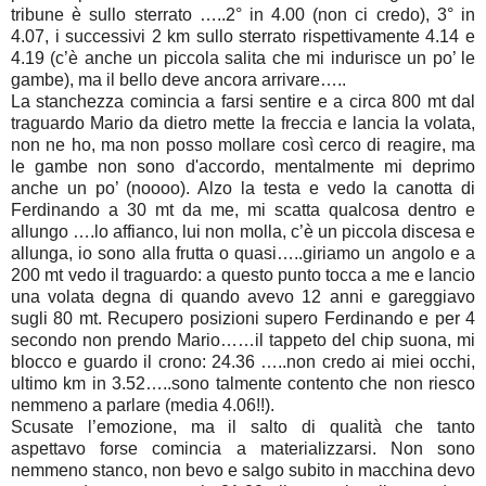
tribune è sullo sterrato …..2° in 4.00 (non ci credo), 3° in
4.07, i successivi 2 km sullo sterrato rispettivamente 4.14 e
4.19 (c’è anche un piccola salita che mi indurisce un po’ le
gambe), ma il bello deve ancora arrivare…..
La stanchezza comincia a farsi sentire e a circa 800 mt dal
traguardo Mario da dietro mette la freccia e lancia la volata,
non ne ho, ma non posso mollare così cerco di reagire, ma
le gambe non sono d'accordo, mentalmente mi deprimo
anche un po’ (noooo). Alzo la testa e vedo la canotta di
Ferdinando a 30 mt da me, mi scatta qualcosa dentro e
allungo ….lo affianco, lui non molla, c’è un piccola discesa e
allunga, io sono alla frutta o quasi…..giriamo un angolo e a
200 mt vedo il traguardo: a questo punto tocca a me e lancio
una volata degna di quando avevo 12 anni e gareggiavo
sugli 80 mt. Recupero posizioni supero Ferdinando e per 4
secondo non prendo Mario……il tappeto del chip suona, mi
blocco e guardo il crono: 24.36 …..non credo ai miei occhi,
ultimo km in 3.52…..sono talmente contento che non riesco
nemmeno a parlare (media 4.06!!).
Scusate l’emozione, ma il salto di qualità che tanto
aspettavo forse comincia a materializzarsi. Non sono
nemmeno stanco, non bevo e salgo subito in macchina devo