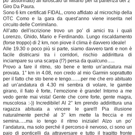
po’ assonnato) all’Idroscalo di Milano per la partenza del 2°
Giro Da Paura.
Sono 6 km certificati FIDAL, crono affidato al microchip della
OTC Como e la gara da quest’anno viene inserita nel
circuito delle Corrimilano.
All’atto dell’iscrizione trovo un po’ di amici tra i quali
Lorenzo, Ghido, Mario e Ferdinando. Lungo riscaldamento
(forse troppo) di 2 km, non piove il clima è davvero ideale!
Alle 19.30 o poco più si parte, siamo davvero tanti e non è
facile districarsi tra i corridori, rischio addirittura di
inciampare su una scarpa (!?) persa da qualcuno…..
Provo a fare il ritmo, sto bene e tento un’andatura mai
provata. 1° km in 4.08, non credo al mio Garmin soprattutto
per il fatto che sto bene e tengo……per me che ero abituato
ad un’andatura di 4.30 mi sembra di volare, le gambe
girano, il fiato è forte, l’emozione è grande! Intorno a me
vedo gente mai vista! Gente che corre forte, gente magra,
muscolosa :-)) Incredibile! Al 2° km prendo addirittura una
ragazza abituata a vincere le gare!!! Pia illusione
naturalmente perché al 3° km mette la freccia e mi
semina…..ma io tengo il ritmo iniziale! Alzo un po’
l’andatura, ma solo perché il percorso è nervoso, ci sono un
paio di ponticelli da attraversare e tutto il tragitto fronte